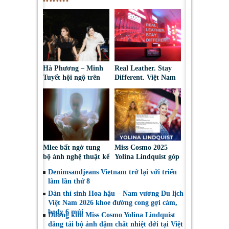
Hà Phương – Minh
Real Leather. Stay
Tuyết hội ngộ trên
Different. Việt Nam
thảm đỏ, kể câu
2026: Tôn vinh sáng
chuyện phía sau tạo
tạo da thuộc và thời
hình “nàng bướm”
trang bền vững
Mlee bất ngờ tung
Miss Cosmo 2025
bộ ảnh nghệ thuật kể
Yolina Lindquist góp
về lần đầu đối diện
mặt trong Top 10 Mỹ
Denimsandjeans Vietnam trở lại với triển
với bóng tối tâm hồn
Nhân Đẹp Nhất Năm
lãm lần thứ 8
2025
Dàn thí sinh Hoa hậu – Nam vương Du lịch
Việt Nam 2026 khoe đường cong gợi cảm,
body 6 múi
Đương kim Miss Cosmo Yolina Lindquist
đăng tải bộ ảnh đậm chất nhiệt đới tại Việt