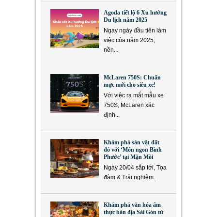
Agoda tiết lộ 6 Xu hướng
Du lịch năm 2025
Ngay ngày đầu tiên làm
việc của năm 2025,
nền...
McLaren 750S: Chuẩn
mực mới cho siêu xe!
Với việc ra mắt mẫu xe
750S, McLaren xác
định...
Khám phá sản vật đất
đỏ với ‘Món ngon Bình
Phước’ tại Mặn Mòi
Ngày 20/04 sắp tới, Tọa
đàm & Trải nghiệm...
Khám phá văn hóa ẩm
thực bản địa Sài Gòn từ