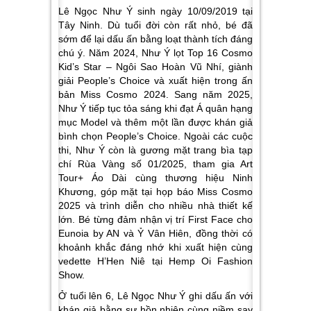
Lê Ngọc Như Ý sinh ngày 10/09/2019 tại
Tây Ninh. Dù tuổi đời còn rất nhỏ, bé đã
sớm để lại dấu ấn bằng loạt thành tích đáng
chú ý. Năm 2024, Như Ý lọt Top 16 Cosmo
Kid’s Star – Ngôi Sao Hoàn Vũ Nhí, giành
giải People’s Choice và xuất hiện trong ấn
bản Miss Cosmo 2024. Sang năm 2025,
Như Ý tiếp tục tỏa sáng khi đạt Á quân hạng
mục Model và thêm một lần được khán giả
bình chọn People’s Choice. Ngoài các cuộc
thi, Như Ý còn là gương mặt trang bìa tạp
chí Rùa Vàng số 01/2025, tham gia Art
Tour+ Áo Dài cùng thương hiệu Ninh
Khương, góp mặt tại họp báo Miss Cosmo
2025 và trình diễn cho nhiều nhà thiết kế
lớn. Bé từng đảm nhận vị trí First Face cho
Eunoia by AN và Ỷ Vân Hiên, đồng thời có
khoảnh khắc đáng nhớ khi xuất hiện cùng
vedette H’Hen Niê tại Hemp Oi Fashion
Show.
Ở tuổi lên 6, Lê Ngọc Như Ý ghi dấu ấn với
khán giả bằng sự hồn nhiên cùng niềm say