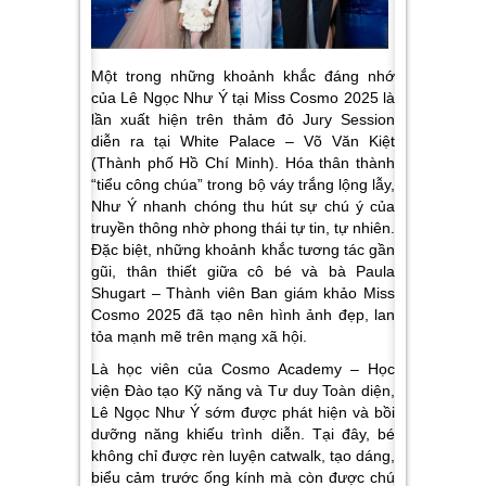
Một trong những khoảnh khắc đáng nhớ
của Lê Ngọc Như Ý tại Miss Cosmo 2025 là
lần xuất hiện trên thảm đỏ Jury Session
diễn ra tại White Palace – Võ Văn Kiệt
(Thành phố Hồ Chí Minh). Hóa thân thành
“tiểu công chúa” trong bộ váy trắng lộng lẫy,
Như Ý nhanh chóng thu hút sự chú ý của
truyền thông nhờ phong thái tự tin, tự nhiên.
Đặc biệt, những khoảnh khắc tương tác gần
gũi, thân thiết giữa cô bé và bà Paula
Shugart – Thành viên Ban giám khảo Miss
Cosmo 2025 đã tạo nên hình ảnh đẹp, lan
tỏa mạnh mẽ trên mạng xã hội.
Là học viên của Cosmo Academy – Học
viện Đào tạo Kỹ năng và Tư duy Toàn diện,
Lê Ngọc Như Ý sớm được phát hiện và bồi
dưỡng năng khiếu trình diễn. Tại đây, bé
không chỉ được rèn luyện catwalk, tạo dáng,
biểu cảm trước ống kính mà còn được chú