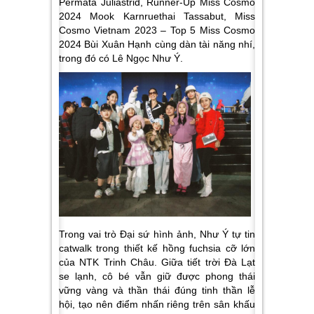
Permata Juliastrid, Runner-Up Miss Cosmo
2024 Mook Karnruethai Tassabut, Miss
Cosmo Vietnam 2023 – Top 5 Miss Cosmo
2024 Bùi Xuân Hạnh cùng dàn tài năng nhí,
trong đó có Lê Ngọc Như Ý.
Trong vai trò Đại sứ hình ảnh, Như Ý tự tin
catwalk trong thiết kế hồng fuchsia cỡ lớn
của NTK Trinh Châu. Giữa tiết trời Đà Lạt
se lạnh, cô bé vẫn giữ được phong thái
vững vàng và thần thái đúng tinh thần lễ
hội, tạo nên điểm nhấn riêng trên sân khấu