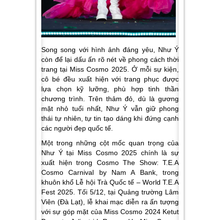
Song song với hình ảnh đáng yêu, Như Ý
còn để lại dấu ấn rõ nét về phong cách thời
trang tại Miss Cosmo 2025. Ở mỗi sự kiện,
cô bé đều xuất hiện với trang phục được
lựa chọn kỹ lưỡng, phù hợp tinh thần
chương trình. Trên thảm đỏ, dù là gương
mặt nhỏ tuổi nhất, Như Ý vẫn giữ phong
thái tự nhiên, tự tin tạo dáng khi đứng cạnh
các người đẹp quốc tế.
Một trong những cột mốc quan trọng của
Như Ý tại Miss Cosmo 2025 chính là sự
xuất hiện trong Cosmo The Show: T.E.A
Cosmo Carnival by Nam A Bank, trong
khuôn khổ Lễ hội Trà Quốc tế – World T.E.A
Fest 2025. Tối 5/12, tại Quảng trường Lâm
Viên (Đà Lạt), lễ khai mạc diễn ra ấn tượng
với sự góp mặt của Miss Cosmo 2024 Ketut