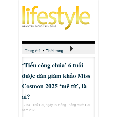
Thời trang
Trang chủ
‘Tiểu công chúa’ 6 tuổi
Tin tức - Tư vấn
được dàn giám khảo Miss
Cosmon 2025 ‘mê tít’, là
ai?
12:54 - Thứ Hai, ngày 29 tháng Tháng Mười Hai
năm 2025