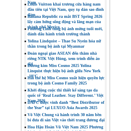
Nam
Louis Vuitton khai trương cửa hàng nam
đầu tiên tại Việt Nam, quy tụ dàn sao đình
đám
Banana Republic ra mắt BST Spring 2026
lấy cảm hứng sống động và lãng mạn của
thành phố Mexico
Phương Linh tung bộ ảnh mừng tuổi mới,
đánh dấu hành trình trưởng thành
Yolina Lindquist – Thae Su Nyein hóa nữ
thần trong bộ ảnh tại Myanmar
Đoàn ngoại giao ASEAN đến thăm nhà
riêng NTK Việt Hùng, xem trình diễn áo
dài
Đương kim Miss Cosmo 2025 Yolina
Linquist thực hiện bộ ảnh giữa New York
-10°C
Hai thế hệ Miss Cosmo xuất hiện quyền lực
trong bộ ảnh Cosmo Family 2025
Khởi động cuộc thi thiết kế sáng tạo da
quốc tế ‘Real Leather. Stay Different.’ Việt
Nam 2026
DAFC được vinh danh “Best Distributor of
the Year” tại LUXUO Asia Awards 2025
Võ Việt Chung và hành trình 30 năm bền
bỉ đưa di sản Việt vào thời trang đương đại
Hoa Hậu Hoàn Vũ Việt Nam 2025 Phương