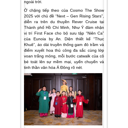
ngoài trời.
Ở chặng tiếp theo của Cosmo The Show
2025 với chủ đề “Next – Gen Rising Stars”,
diễn ra trên du thuyền Rever Cruise tại
Thành phố Hồ Chí Minh, Như Ý đảm nhận
vị trí First Face cho bộ sưu tập “Niên Ca”
của Eunoia by An. Diện thiết kế “Thục
Khuê”, áo dài truyền thống gam đỏ trầm và
điểm xuyết hoa thủ công đa sắc cùng lớp
voan trắng mỏng, mỗi bước catwalk của cô
bé toát lên sự mềm mại, uyển chuyển và
tinh thần văn hóa Á Đông rõ nét.