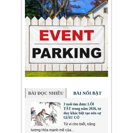
BÀI ĐỌC NHIỀU
BÀI NỔI BẬT
3 tuổi tìm được LỐI
TẮT trong năm 2026, tư
duy khác biệt tạo nên sự
GIÀU CÓ
Tử vi cho biết, năng
lượng Hỏa mạnh mẽ của...