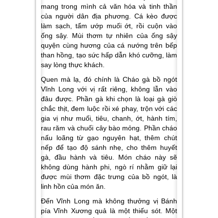
mang trong mình cả văn hóa và tinh thần
của người dân địa phương. Cá kèo được
làm sạch, tẩm ướp muối ớt, rồi cuộn vào
ống sậy. Mùi thơm tự nhiên của ống sậy
quyện cùng hương của cá nướng trên bếp
than hồng, tạo sức hấp dẫn khó cưỡng, làm
say lòng thực khách.
Quen mà lạ, đó chính là Cháo gà bồ ngót
Vĩnh Long với vị rất riêng, không lẫn vào
đâu được. Phần gà khi chọn là loại gà giò
chắc thịt, đem luộc rồi xé phay, trộn với các
gia vị như muối, tiêu, chanh, ớt, hành tím,
rau răm và chuối cây bào mỏng. Phần cháo
nấu loãng từ gạo nguyên hạt, thêm chút
nếp để tạo độ sánh nhẹ, cho thêm huyết
gà, đầu hành và tiêu. Món cháo này sẽ
không dùng hành phi, ngò rí nhằm giữ lại
được mùi thơm đặc trưng của bồ ngót, là
linh hồn của món ăn.
Đến Vĩnh Long mà không thưởng vị Bánh
pía Vĩnh Xương quả là một thiếu sót. Một