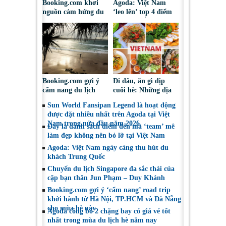
Booking.com khơi
Agoda: Việt Nam
nguồn cảm hứng du
‘leo lên’ top 4 điểm
lịch hè thông
đến châu Á được du
qua trải nghiệm pop-
khách châu Âu tìm
up cà phê
kiếm hè 2026
Booking.com gợi ý
Đi đâu, ăn gì dịp
cẩm nang du lịch
cuối hè: Những địa
bền vững mang lại
điểm được du khách
Sun World Fansipan Legend là hoạt động
lợi ích cho cộng đồng
Việt tìm kiếm nhiều
được đặt nhiều nhất trên Agoda tại Việt
địa phương
nhất trên Agoda
Nam trong nửa đầu năm 2026
Đây là danh sách điểm đến mà ‘team’ mê
làm đẹp không nên bỏ lỡ tại Việt Nam
Agoda: Việt Nam ngày càng thu hút du
khách Trung Quốc
Chuyến du lịch Singapore đa sắc thái của
cặp bạn thân Jun Phạm – Duy Khánh
Booking.com gợi ý ‘cẩm nang’ road trip
khởi hành từ Hà Nội, TP.HCM và Đà Nẵng
cho mùa hè này
Agoda công bố 2 chặng bay có giá vé tốt
nhất trong mùa du lịch hè năm nay