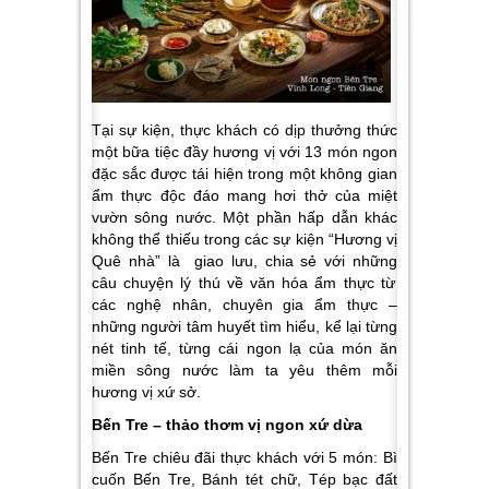
Tại sự kiện, thực khách có dịp thưởng thức
một bữa tiệc đầy hương vị với 13 món ngon
đặc sắc được tái hiện trong một không gian
ẩm thực độc đáo mang hơi thở của miệt
vườn sông nước. Một phần hấp dẫn khác
không thể thiếu trong các sự kiện “Hương vị
Quê nhà” là giao lưu, chia sẻ với những
câu chuyện lý thú về văn hóa ẩm thực từ
các nghệ nhân, chuyên gia ẩm thực –
những người tâm huyết tìm hiểu, kể lại từng
nét tinh tế, từng cái ngon lạ của món ăn
miền sông nước làm ta yêu thêm mỗi
hương vị xứ sở.
Bến Tre – thảo thơm vị ngon xứ dừa
Bến Tre
chiêu đãi thực khách với 5 món:
Bì
cuốn Bến Tre, Bánh tét chữ, Tép bạc đất