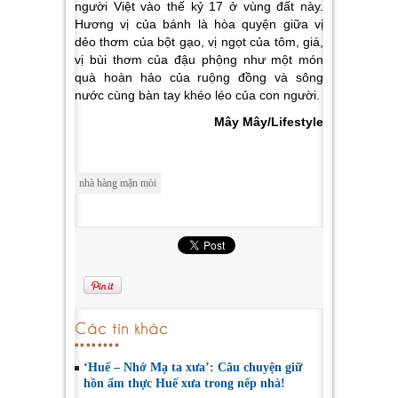
người Việt vào thế kỷ 17 ở vùng đất này.
Hương vị của bánh là hòa quyện giữa vị
dẻo thơm của bột gạo, vị ngọt của tôm, giá,
vị bùi thơm của đậu phộng như một món
quà hoàn hảo của ruộng đồng và sông
nước cùng bàn tay khéo léo của con người.
Mây Mây/Lifestyle
nhà hàng mặn mòi
Các tin khác
‘Huế – Nhớ Mạ ta xưa’: Câu chuyện giữ
hồn ẩm thực Huế xưa trong nếp nhà!