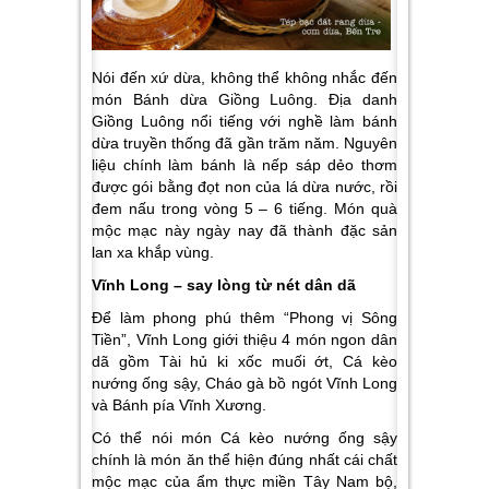
Nói đến xứ dừa, không thể không nhắc đến
món Bánh dừa Giồng Luông. Địa danh
Giồng Luông nổi tiếng với nghề làm bánh
dừa truyền thống đã gần trăm năm. Nguyên
liệu chính làm bánh là nếp sáp dẻo thơm
được gói bằng đọt non của lá dừa nước, rồi
đem nấu trong vòng 5 – 6 tiếng. Món quà
mộc mạc này ngày nay đã thành đặc sản
lan xa khắp vùng.
Vĩnh Long – say lòng từ nét dân dã
Để làm phong phú thêm “Phong vị Sông
Tiền”,
Vĩnh Long
giới thiệu 4 món ngon dân
dã gồm
Tài hủ ki xốc muối ớt, Cá kèo
nướng ống sậy, Cháo gà bồ ngót Vĩnh Long
và Bánh pía Vĩnh Xương
.
Có thể nói món Cá kèo nướng ống sậy
chính là món ăn thể hiện đúng nhất cái chất
mộc mạc của ẩm thực miền Tây Nam bộ,