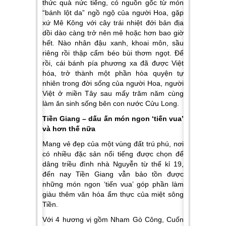
thức quà nức tiếng, có nguồn gốc từ món
“bánh lột da” ngồ ngộ của người Hoa, gặp
xứ Mê Kông với cây trái nhiệt đới bản địa
dồi dào càng trở nên mê hoặc hơn bao giờ
hết. Nào nhân đậu xanh, khoai môn, sầu
riêng rồi thập cẩm béo bùi thơm ngọt. Để
rồi, cái bánh pía phương xa đã được Việt
hóa, trở thành một phần hòa quyện tự
nhiên trong đời sống của người Hoa, người
Việt ở miền Tây sau mấy trăm năm cùng
làm ăn sinh sống bên con nước Cửu Long.
Tiền Giang – dấu ấn món ngon ‘tiến vua’
và hơn thế nữa
Mang vẻ đẹp của một vùng đất trú phú, nơi
có nhiều đặc sản nổi tiếng được chọn để
dâng triều đình nhà Nguyễn từ thế kỉ 19,
đến nay
Tiền Giang
vẫn bảo tồn được
những món ngon ‘tiến vua’ góp phần làm
giàu thêm văn hóa ẩm thực của miệt sông
Tiền.
Với 4 hương vị gồm
Nham Gò Công, Cuốn