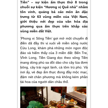
Tiền” – sự kiện ẩm thực thứ 8 trong
chuỗi sự kiện “Hương vị Quê nhà” nhằm
tôn vinh, quảng bá các món ăn đặc
trưng từ 63 vùng miền của Việt Nam,
giới thiệu nét đẹp của văn hóa địa
phương qua ẩm thực trên khắp các
vùng miền đất Việt.
‘Phong vị Sông Tiền’
gợi mở một chuyến đi
điền dã đầy thi vị
xuôi về miền sông nước
Cửu Long, khám phá những món ngon độc
đáo và hiếm thấy của 3 miền đất: Bến Tre,
Vĩnh Long, Tiền Giang dọc theo sông Tiền
mang dòng phù sa dồi dào cho cây lúa đơm
bông, cây trái ngọt lành, cá tôm trù phú. Và
nơi ấy, vẻ đẹp ẩm thực đong đầy mộc mạc,
đậm nét
chân phương mà không kém phần
tài hoa của người dân châu thổ.