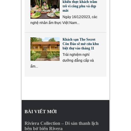
khiến thực khách trầm
trồ vì công phu và đẹp
mắt
Ngày 16/12/2023, các
nghệ nhân ẩm thực Việt Nam...
Khách sạn The Secret
Côn Đảo sẽ mở cửa khu
biệt thự vào tháng 11
Trải nghiệm nghỉ
dưỡng đẳng cấp và
ẩm...
BÀI VIẾT MỚI
Riviera Collection – Di sản thanh lịch
bên bờ biển Rivera