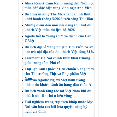
Alma Resort Cam Ranh mang đến “lớp học
mùa hè” đặc biệt cùng kình ngư Ánh Viên
Du thuyền sông The Merchant chính thức
khởi hành tháng 5/2026 trên sông Thu Bồn
Những điểm đến mới nổi đang thu hút du
khách Việt mùa du lịch hè 2026
Agoda tiết lộ “công thức xê dịch” của Gen
Z Việt
Du lịch dịp lễ ‘tăng nhiệt’: Tìm kiếm cơ sở
lưu trú nội địa của du khách Việt tăng 81%
Fairmont Hà Nội chính thức khai trương
giữa trung tâm Phố cổ
Thịt lợn Anh Quốc: ‘Tiêu chuẩn Vàng’ mới
cho Thị trường Thịt và Phụ phẩm Việt
Nam
Báo cáo Agoda: Người Việt nằm trong
nhóm du khách sành ăn hàng đầu châu Á
Du lịch xanh tăng tốc tại Việt Nam khi du
khách ưu tiên chỗ ở bền vững
Trải nghiệm trang trại trên khắp nước Mỹ:
Nơi văn hóa cao bồi hòa quyện cùng kỳ
nghỉ gia đình