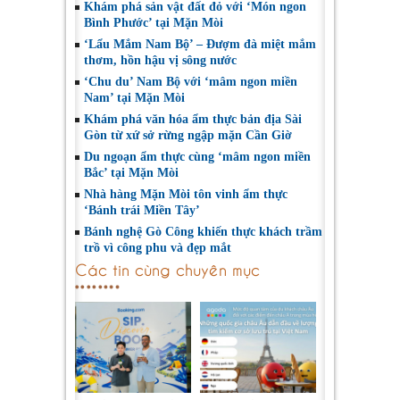
Khám phá sản vật đất đỏ với ‘Món ngon
Bình Phước’ tại Mặn Mòi
‘Lẩu Mắm Nam Bộ’ – Đượm đà miệt mắm
thơm, hồn hậu vị sông nước
‘Chu du’ Nam Bộ với ‘mâm ngon miền
Nam’ tại Mặn Mòi
Khám phá văn hóa ẩm thực bản địa Sài
Gòn từ xứ sở rừng ngập mặn Cần Giờ
Du ngoạn ẩm thực cùng ‘mâm ngon miền
Bắc’ tại Mặn Mòi
Nhà hàng Mặn Mòi tôn vinh ẩm thực
‘Bánh trái Miền Tây’
Bánh nghệ Gò Công khiến thực khách trầm
trồ vì công phu và đẹp mắt
Các tin cùng chuyên mục