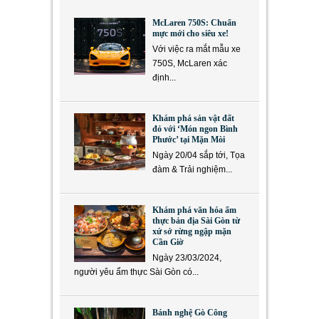
McLaren 750S: Chuẩn
mực mới cho siêu xe!
Với việc ra mắt mẫu xe
750S, McLaren xác
định...
Khám phá sản vật đất
đỏ với ‘Món ngon Bình
Phước’ tại Mặn Mòi
Ngày 20/04 sắp tới, Tọa
đàm & Trải nghiệm...
Khám phá văn hóa ẩm
thực bản địa Sài Gòn từ
xứ sở rừng ngập mặn
Cần Giờ
Ngày 23/03/2024,
người yêu ẩm thực Sài Gòn có...
Bánh nghệ Gò Công