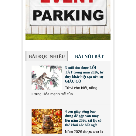
BÀI ĐỌC NHIỀU
BÀI NỔI BẬT
3 tuổi tìm được LỐI
TẮT trong năm 2026, tư
duy khác biệt tạo nên sự
GIÀU CÓ
Tử vi cho biết, năng
lượng Hỏa mạnh mẽ của...
4 con giáp sống bao
dung dễ gặp vận may
lớn năm 2026, tài lộc có
thể khởi sắc bất ngờ
Năm 2026 được cho là