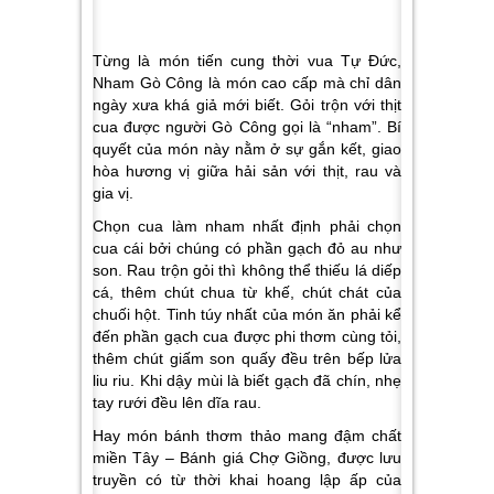
Từng là món tiến cung thời vua Tự Đức,
Nham Gò Công là món cao cấp mà chỉ dân
ngày xưa khá giả mới biết. Gỏi trộn với thịt
cua được người Gò Công gọi là “nham”. Bí
quyết của món này nằm ở sự gắn kết, giao
hòa hương vị giữa hải sản với thịt, rau và
gia vị.
Chọn cua làm nham nhất định phải chọn
cua cái bởi chúng có phần gạch đỏ au như
son. Rau trộn gỏi thì không thể thiếu lá diếp
cá, thêm chút chua từ khế, chút chát của
chuối hột. Tinh túy nhất của món ăn phải kể
đến phần gạch cua được phi thơm cùng tỏi,
thêm chút giấm son quấy đều trên bếp lửa
liu riu. Khi dậy mùi là biết gạch đã chín, nhẹ
tay rưới đều lên dĩa rau.
Hay món bánh thơm thảo mang đậm chất
miền Tây – Bánh giá Chợ Giồng, được lưu
truyền có từ thời khai hoang lập ấp của