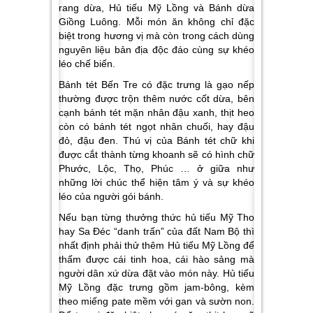
rang dừa, Hủ tiếu Mỹ Lồng và Bánh dừa
Giồng Luông
. Mỗi món ăn không chỉ đặc
biệt trong hương vị mà còn trong cách dùng
nguyên liệu bản địa độc đáo cùng sự khéo
léo chế biến.
Bánh tét Bến Tre có đặc trưng là gạo nếp
thường được trộn thêm nước cốt dừa, bên
cạnh bánh tét mặn nhân đậu xanh, thịt heo
còn có bánh tét ngọt nhân chuối, hay đậu
đỏ, đậu đen. Thú vị của Bánh tét chữ khi
được cắt thành từng khoanh sẽ có hình chữ
Phước, Lộc, Thọ, Phúc … ở giữa như
những lời chúc thể hiện tâm ý và sự khéo
léo của người gói bánh.
Nếu bạn từng thưởng thức hủ tiếu Mỹ Tho
hay Sa Đéc “danh trấn” của đất Nam Bộ thì
nhất định phải thử thêm Hủ tiếu Mỹ Lồng để
thấm được cái tinh hoa, cái hào sảng mà
người dân xứ dừa đặt vào món này. Hủ tiếu
Mỹ Lồng đặc trưng gồm jam-bông, kèm
theo miếng pate mềm với gan và sườn non.