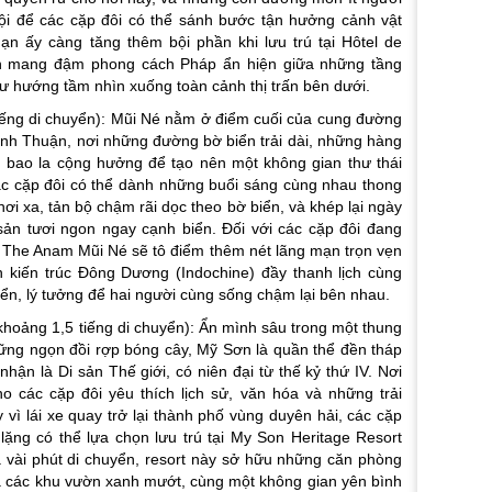
ội để các cặp đôi có thể sánh bước tận hưởng cảnh vật
ạn ấy càng tăng thêm bội phần khi lưu trú tại
Hôtel de
n mang đậm phong cách Pháp ẩn hiện giữa những tầng
ư hướng tầm nhìn xuống toàn cảnh thị trấn bên dưới.
ếng di chuyển)
: Mũi Né nằm ở điểm cuối của cung đường
Bình Thuận, nơi những đường bờ biển trải dài, những hàng
 bao la cộng hưởng để tạo nên một không gian thư thái
ác cặp đôi có thể dành những buổi sáng cùng nhau thong
ơi xa, tản bộ chậm rãi dọc theo bờ biển, và khép lại ngày
sản tươi ngon ngay cạnh biển. Đối với các cặp đôi đang
,
The Anam Mũi Né
sẽ tô điểm thêm nét lãng mạn trọn vẹn
 kiến trúc Đông Dương (Indochine) đầy thanh lịch cùng
iển, lý tưởng để hai người cùng sống chậm lại bên nhau.
hoảng 1,5 tiếng di chuyển):
Ẩn mình sâu trong một thung
ững ngọn đồi rợp bóng cây, Mỹ Sơn là quần thể đền tháp
 là Di sản Thế giới, có niên đại từ thế kỷ thứ IV. Nơi
o các cặp đôi yêu thích lịch sử, văn hóa và những trải
 vì lái xe quay trở lại thành phố vùng duyên hải, các cặp
ặng có thể lựa chọn lưu trú tại
My Son Heritage Resort
ịa vài phút di chuyển, resort này sở hữu những căn phòng
a các khu vườn xanh mướt, cùng một không gian yên bình