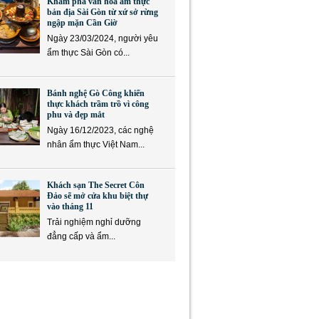
Khám phá văn hóa ẩm thực
bản địa Sài Gòn từ xứ sở rừng
ngập mặn Cần Giờ
Ngày 23/03/2024, người yêu
ẩm thực Sài Gòn có...
Bánh nghệ Gò Công khiến
thực khách trầm trồ vì công
phu và đẹp mắt
Ngày 16/12/2023, các nghệ
nhân ẩm thực Việt Nam...
Khách sạn The Secret Côn
Đảo sẽ mở cửa khu biệt thự
vào tháng 11
Trải nghiệm nghỉ dưỡng
đẳng cấp và ẩm...