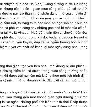
di chuyển qua đèo Hải Vân):
Cung đường lái xe Đà Nẵng
 khung cảnh biển ngoạn mục cùng pháo đài cổ từ thời
ng đường này trở thành một phần đáng nhớ của chuyến đi.
h kiến trúc cung đình, Huế còn mời gọi các nhóm du khách
g sầm uất, thưởng thức các món ăn đặc sản như bún bò
uán cà phê ven sông hay những góc nhỏ bí mật của cố đô.
rú tại
Meliá Vinpearl Huế
để thuận tiện di chuyển đến Đại
à phê địa phương; trong khi đó,
Vedana Lagoon Resort &
hư chèo thuyền kayak, đạp xe và ngắm hoàng hôn buông
hiệm tuyệt vời nhất để khép lại một ngày cùng nhau rong
ng thời gian trọn vẹn bên nhau mà không bị làm phiền –
ếm nhưng hiếm khi có được trong cuộc sống thường nhật.
n khi được trải nghiệm mà không theo một lịch trình định
au kỷ niệm những khoảnh khắc đặc biệt và tận hưởng trọn
iếng di chuyển):
Đối với các cặp đôi muốn “chạy trốn” khỏi
, Tam Đảo mang đến một không gian nghỉ dưỡng núi rừng
lái xe ngắn. Những phế tích kiến trúc từ thời Pháp thuộc
 quyến rũ cho nơi này, và những con đường mòn ít người