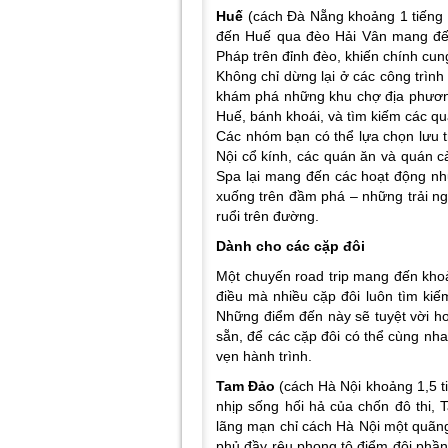
Huế
(cách Đà Nẵng khoảng 1 tiếng 
đến Huế qua đèo Hải Vân mang đến
Pháp trên đỉnh đèo, khiến chính cu
Không chỉ dừng lại ở các công trìn
khám phá những khu chợ địa phươn
Huế, bánh khoái, và tìm kiếm các q
Các nhóm bạn có thể lựa chọn lưu t
Nội cổ kính, các quán ăn và quán c
Spa
lại mang đến các hoạt động n
xuống trên đầm phá – những trải ng
ruổi trên đường.
Dành cho các cặp đôi
Một chuyến road trip mang đến khoả
điều mà nhiều cặp đôi luôn tìm ki
Những điểm đến này sẽ tuyệt vời hơ
sẵn, để các cặp đôi có thể cùng nh
vẹn hành trình.
Tam Đảo
(cách Hà Nội khoảng 1,5 t
nhịp sống hối hả của chốn đô thi
lãng mạn chỉ cách Hà Nội một quãng 
phủ đầy rêu phong tô điểm đôi phần