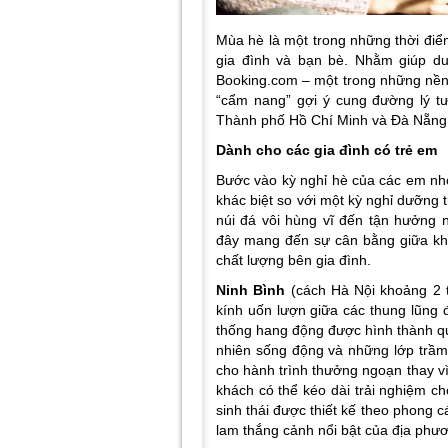
Mùa hè là một trong những thời điể
gia đình và bạn bè. Nhằm giúp du
Booking.com
– một trong những nền t
“cẩm nang” gợi ý cung đường lý t
Thành phố Hồ Chí Minh và Đà Nẵng
Dành cho các gia đình có trẻ em
Bước vào kỳ nghỉ hè của các em nh
khác biệt so với một kỳ nghỉ dưỡng
núi đá vôi hùng vĩ đến tận hưởng
đây mang đến sự cân bằng giữa kh
chất lượng bên gia đình.
Ninh Bình
(cách Hà Nội khoảng 2 t
kính uốn lượn giữa các thung lũng 
thống hang động được hình thành qua
nhiên sống động và những lớp trầm 
cho hành trình thưởng ngoạn thay vì
khách có thể kéo dài trải nghiệm ch
sinh thái được thiết kế theo phong
lam thắng cảnh nổi bật của địa phư