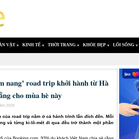
ÂN VẬT
KINH TẾ
THỜI TRANG
KHỎE ĐẸP
LỐI SỐNG
m nang’ road trip khởi hành từ Hà
ẵng cho mùa hè này
năm 2026
 của road trip nằm ở cả hành trình lẫn đích đến. Mỗi
g và từng ki-lô-mét đi qua đều trở thành một phần
26 của Booking.com, 93% du khách Việt Nam chia sẻ rằng