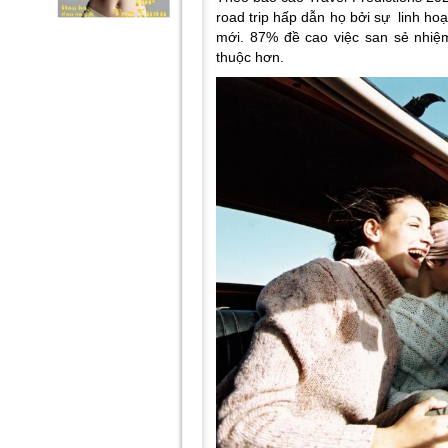
road trip hấp dẫn họ bởi sự linh ho
mới. 87% đề cao việc san sẻ nhiệm 
thuộc hơn.