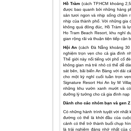
Hồ Tràm
(cách TP.HCM khoảng 2,5 
được bao quanh bởi những hàng phi
sản tươi ngon và nhịp sống chậm r
nhịp của thành phố. Với những gia
không quá đông đúc, Hồ Tràm là lựa
Ho Tram Beach Resort, khu nghỉ d
gian rộng rãi và thuận tiện tiếp cận 
Hội An
(cách Đà Nẵng khoảng 30 
nghiệm trọn vẹn cho cả gia đình 
Thế giới này nổi tiếng với phố cổ đ
không gian mà trẻ nhỏ có thể dễ d
sát bên, bãi biển An Bàng với dải 
cho một kỳ nghỉ cuối tuần trọn vẹn
Signature Resort Hoi An by M Villa
những khu vườn xanh mướt và có 
dưỡng lý tưởng cho cả gia đình nạp 
Dành cho các nhóm bạn và gen Z
Có những hành trình tuyệt vời nhất
đường có thể là khởi đầu của cuộ
cảnh có thể trở thành buổi chụp h
là trải nghiệm đáng nhớ nhất của 