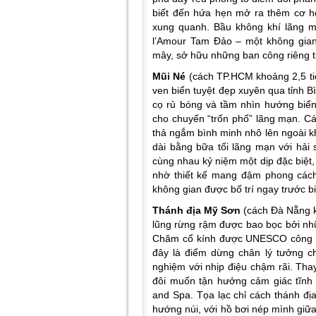
biết đến hứa hẹn mở ra thêm cơ h
xung quanh. Bầu không khí lãng m
l’Amour Tam Đảo
– một không gia
mây, sở hữu những ban công riêng t
Mũi Né
(cách TP.HCM khoảng 2,5 ti
ven biển tuyệt đẹp xuyên qua tỉnh 
cọ rủ bóng và tầm nhìn hướng biển
cho chuyến “trốn phố” lãng mạn. C
thả ngắm bình minh nhô lên ngoài kh
dài bằng bữa tối lãng mạn với hải 
cùng nhau kỷ niệm một dịp đặc biệt
nhờ thiết kế mang đậm phong cách
không gian được bố trí ngay trước b
Thánh địa Mỹ Sơn
(cách Đà Nẵng k
lũng rừng rậm được bao bọc bởi nh
Chăm cổ kính được UNESCO công nhận
đây là điểm dừng chân lý tưởng ch
nghiệm với nhịp điệu chậm rãi. Thay
đôi muốn tận hưởng cảm giác tĩnh l
and Spa
. Tọa lạc chỉ cách thánh đ
hướng núi, với hồ bơi nép mình giữ