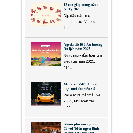
12 con giáp trong năm
Ất Tỵ 2025
Dịp đầu năm mới,
nhiều người Việt có
thói...
Agoda tiết lộ 6 Xu hướng
Du lịch năm 2025
Ngay ngày đầu tiên làm
việc của năm 2025,
nền...
McLaren 750S: Chuẩn
mực mới cho siêu xe!
Với việc ra mắt mẫu xe
750S, McLaren xác
định...
Khám phá sản vật đất
đỏ với ‘Món ngon Bình