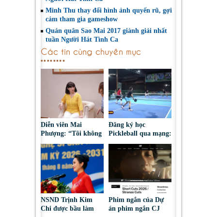
Minh Thu thay đổi hình ảnh quyến rũ, gợi
cảm tham gia gameshow
Quán quân Sao Mai 2017 giành giải nhất
tuần Người Hát Tình Ca
Các tin cùng chuyên mục
Diễn viên Mai
Đăng ký học
Phượng: “Tôi không
Pickleball qua mạng:
bao giờ hối hận về
Nguy cơ bị chiếm
những gì mình đã
đoạt tài sản
chọn”
NSND Trịnh Kim
Phim ngắn của Dự
Chi được bầu làm
án phim ngắn CJ