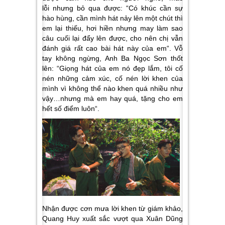
lỗi nhưng bỏ qua được: “
Có khúc cần sự
hào hùng, cần mình hát nảy lên một chút thì
em lại thiếu, hơi hiền nhưng may làm sao
câu cuối lại đẩy lên được, cho nên chị vẫn
đánh giá rất cao bài hát này của em
“. Vỗ
tay không ngừng, Anh Ba Ngọc Sơn thốt
lên: “
Giọng hát của em nó đẹp lắm, tôi cố
nén những cảm xúc, cố nén lời khen của
mình vì không thể nào khen quá nhiều như
vậy…nhưng mà em hay quá, tặng cho em
hết số điểm luôn
“.
Nhận được cơn mưa lời khen từ giám khảo,
Quang Huy xuất sắc vượt qua Xuân Dũng