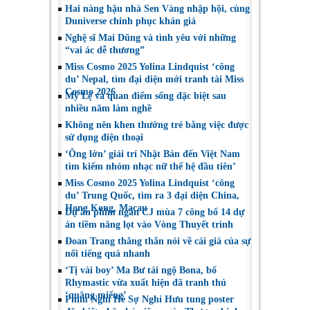
Phó Chủ tịch Hội
tiếp tục được đề cử
Hai nàng hậu nhà Sen Vàng nhập hội, cùng
Nghệ sĩ Sân khấu
tại LHP quốc tế
Duniverse chinh phục khán giả
Việt Nam
Toronto 2026
Nghệ sĩ Mai Dũng và tình yêu với những
“vai ác dễ thương”
Miss Cosmo 2025 Yolina Lindquist ‘công
du’ Nepal, tìm đại diện mới tranh tài Miss
Cosmo 2026
Mỹ Lệ và quan điểm sống đặc biệt sau
nhiều năm làm nghề
Không nên khen thưởng trẻ bằng việc được
sử dụng điện thoại
‘Ông lớn’ giải trí Nhật Bản đến Việt Nam
tìm kiếm nhóm nhạc nữ thế hệ đầu tiên’
Miss Cosmo 2025 Yolina Lindquist ‘công
du’ Trung Quốc, tìm ra 3 đại diện China,
Hong Kong, Macau
Dự án phim ngắn CJ mùa 7 công bố 14 dự
án tiềm năng lọt vào Vòng Thuyết trình
Đoan Trang thẳng thắn nói về cái giá của sự
nổi tiếng quá nhanh
‘Tị vài boy’ Ma Bư tái ngộ Bona, bố
Rhymastic vừa xuất hiện đã tranh thủ
‘quăng miếng’
Phim Nghỉ Hè Sợ Nghỉ Hưu tung poster