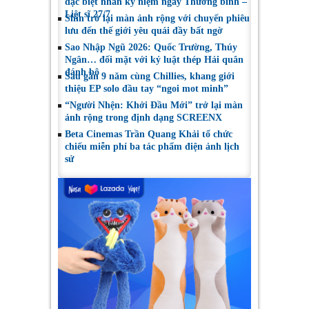
đặc biệt nhân kỷ niệm ngày Thương binh –
Liệt sĩ 27/7
Shin trở lại màn ảnh rộng với chuyến phiêu
lưu đến thế giới yêu quái đầy bất ngờ
Sao Nhập Ngũ 2026: Quốc Trường, Thúy
Ngân… đối mặt với kỷ luật thép Hải quân
đánh bộ
Sau gần 9 năm cùng Chillies, khang giới
thiệu EP solo đầu tay “ngoi mot minh”
“Người Nhện: Khởi Đầu Mới” trở lại màn
ảnh rộng trong định dạng SCREENX
Beta Cinemas Trần Quang Khải tổ chức
chiếu miễn phí ba tác phẩm điện ảnh lịch
sử