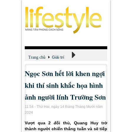
Giải trí
Trang chủ
Ngọc Sơn hết lời khen ngợi
Xem - Nghe - Đọc
khi thí sinh khắc họa hình
ảnh người lính Trường Sơn
11:54 - Thứ Hai, ngày 14 tháng Tháng Mười năm
2024
Vượt qua 2 đối thủ, Quang Huy trở
thành người chiến thắng tuần và sẽ tiếp