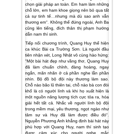
chọn giải pháp an toàn. Em ham làm những
chỗ lớn, em ham khoe giọng nên bỏ qua tất
cả sự tinh tế…nhưng mà dù sao anh vẫn
thương em
“. Không thể đứng ngoài, Anh Ba
cũng lên tiếng, đích thân thị phạm hướng
dẫn nam thí sinh.
Tiếp nối chương trình, Quang Huy thể hiện
ca khúc Bài ca Trường Sơn. Là người đầu
tiên nhận xét, Long Nhật vô cùng hào hứng:
“
Một bài hát đẹp như vầng thơ, Quang Huy
đã làm chuẩn chỉnh, đàng hoàng, ngay
ngắn, mãn nhãn ở cả phần nghe lẫn phần
nhìn. Bộ đồ bộ đội này thương làm sao.
Chỗ nào bão lũ thiên tai, chỗ nào bà con đói
khổ là có người lính và khi họ xuất hiện là
một nguồn năng lượng tích cực tỏa ra, hóa
giải hết tất cả. Nhắc về người lính bộ đội
trong mềm mại, yêu thương, ngọt ngào như
tâm sự và Huy đã làm được điều đó
“.
Nguyễn Phương Anh khẳng định bài hát này
phù hợp với Quang Huy, nam thí sinh tạo
được cảm xúc cho người nghe, mắc