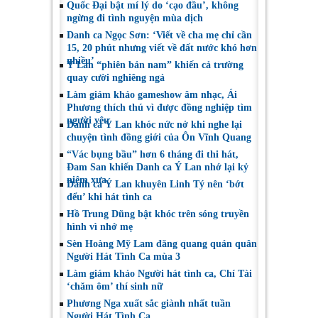
Quốc Đại bật mí lý do ‘cạo đầu’, không
ngừng đi tình nguyện mùa dịch
Danh ca Ngọc Sơn: ‘Viết về cha mẹ chỉ cần
15, 20 phút nhưng viết về đất nước khó hơn
nhiều’
Ý Lan “phiên bản nam” khiến cả trường
quay cười nghiêng ngả
Làm giám khảo gameshow âm nhạc, Ái
Phương thích thú vì được đồng nghiệp tìm
người yêu
Danh ca Ý Lan khóc nức nở khi nghe lại
chuyện tình đồng giới của Ôn Vĩnh Quang
“Vác bụng bầu” hơn 6 tháng đi thi hát,
Đam San khiến Danh ca Ý Lan nhớ lại kỷ
niệm xưa
Danh ca Ý Lan khuyên Linh Tý nên ‘bớt
đểu’ khi hát tình ca
Hồ Trung Dũng bật khóc trên sóng truyền
hình vì nhớ mẹ
Sèn Hoàng Mỹ Lam đăng quang quán quân
Người Hát Tình Ca mùa 3
Làm giám khảo Người hát tình ca, Chí Tài
‘chăm ôm’ thí sinh nữ
Phương Nga xuất sắc giành nhất tuần
Người Hát Tình Ca