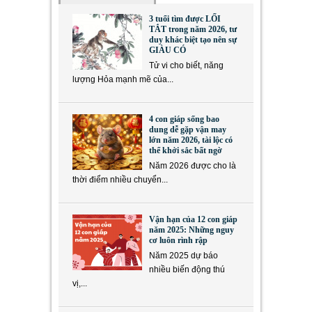
3 tuổi tìm được LỐI
TẮT trong năm 2026, tư
duy khác biệt tạo nên sự
GIÀU CÓ
Tử vi cho biết, năng
lượng Hỏa mạnh mẽ của...
4 con giáp sống bao
dung dễ gặp vận may
lớn năm 2026, tài lộc có
thể khởi sắc bất ngờ
Năm 2026 được cho là
thời điểm nhiều chuyển...
Vận hạn của 12 con giáp
năm 2025: Những nguy
cơ luôn rình rập
Năm 2025 dự báo
nhiều biến động thú
vị,...