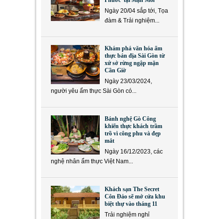
Phước’ tại Mặn Mòi
Ngày 20/04 sắp tới, Tọa
đàm & Trải nghiệm...
Khám phá văn hóa ẩm
thực bản địa Sài Gòn từ
xứ sở rừng ngập mặn
Cần Giờ
Ngày 23/03/2024,
người yêu ẩm thực Sài Gòn có...
Bánh nghệ Gò Công
khiến thực khách trầm
trồ vì công phu và đẹp
mắt
Ngày 16/12/2023, các
nghệ nhân ẩm thực Việt Nam...
Khách sạn The Secret
Côn Đảo sẽ mở cửa khu
biệt thự vào tháng 11
Trải nghiệm nghỉ