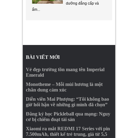
dưỡng đẳng cấp và
ẩm...
BÀI VIẾT MỚI
Vẻ đẹp trường tồn mang tên Imperial
Emerald
Monotheme – Mỗi mùi hương là một
chân dung cảm xúc
Diễn viên Mai Phượng: “Tôi không bao
giờ hối hận về những gì mình đã chọn”
Đăng ký học Pickleball qua mạng: Nguy
cơ bị chiếm đoạt tài sản
Xiaomi ra mắt REDMI 17 Series với pin
7.500mAh, thiết kế trẻ trung, giá từ 5,5