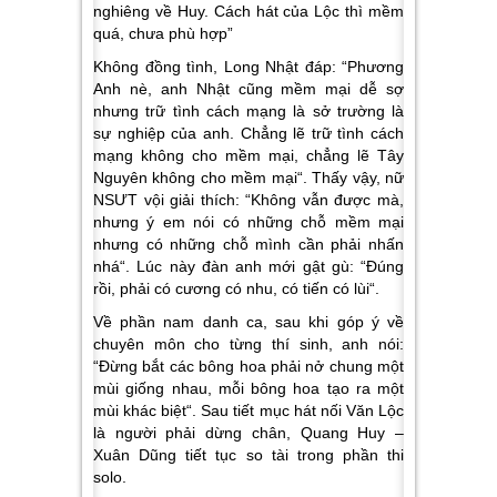
nghiêng về Huy. Cách hát của Lộc thì mềm
quá, chưa phù hợp
”
Không đồng tình, Long Nhật đáp: “
Phương
Anh nè, anh Nhật cũng mềm mại dễ sợ
nhưng trữ tình cách mạng là sở trường là
sự nghiệp của anh. Chẳng lẽ trữ tình cách
mạng không cho mềm mại, chẳng lẽ Tây
Nguyên không cho mềm mại
“. Thấy vậy, nữ
NSƯT vội giải thích: “
Không vẫn được mà,
nhưng ý em nói có những chỗ mềm mại
nhưng có những chỗ mình cần phải nhấn
nhá
“. Lúc này đàn anh mới gật gù: “
Đúng
rồi, phải có cương có nhu, có tiến có lùi
“.
Về phần nam danh ca, sau khi góp ý về
chuyên môn cho từng thí sinh, anh nói:
“
Đừng bắt các bông hoa phải nở chung một
mùi giống nhau, mỗi bông hoa tạo ra một
mùi khác biệt
“. Sau tiết mục hát nối Văn Lộc
là người phải dừng chân, Quang Huy –
Xuân Dũng tiết tục so tài trong phần thi
solo.