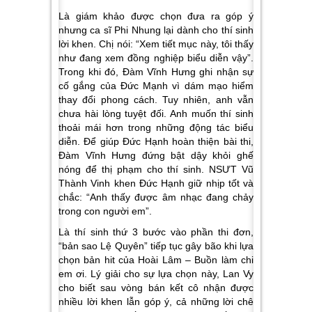
Là giám khảo được chọn đưa ra góp ý
nhưng ca sĩ Phi Nhung lại dành cho thí sinh
lời khen. Chị nói: “
Xem tiết mục này, tôi thấy
như đang xem đồng nghiệp biểu diễn vậy”.
Trong khi đó,
Đàm Vĩnh Hưng ghi nhận sự
cố gắng của Đức Mạnh vì dám mạo hiểm
thay đổi phong cách. Tuy nhiên, anh vẫn
chưa hài lòng tuyệt đối. Anh muốn thí sinh
thoải mái hơn trong những động tác biểu
diễn. Để giúp Đức Hạnh hoàn thiện bài thi,
Đàm Vĩnh Hưng đứng bật dậy khỏi ghế
nóng để thị phạm cho thí sinh. NSƯT Vũ
Thành Vinh khen Đức Hạnh giữ nhịp tốt và
chắc: “
Anh thấy được âm nhạc đang chảy
trong con người em
”.
Là thí sinh thứ 3 bước vào phần thi đơn,
“bản sao Lệ Quyên” tiếp tục gây bão khi lựa
chọn bản hit của Hoài Lâm – Buồn làm chi
em ơi. Lý giải cho sự lựa chọn này, Lan Vy
cho biết sau vòng bán kết cô nhận được
nhiều lời khen lẫn góp ý, cả những lời chê