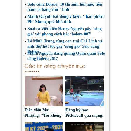
Solo cùng Bolero: 10 thí sinh hội ngộ, tiễn
năm cũ bằng chữ ‘Tình’
Mạnh Quỳnh bất đồng ý kiến, ‘than phiền’
Phi Nhung quá khó tính
Soái ca Việt kiều Henry Nguyễn gây ‘sóng
gió’ với phong cách hát ‘bolero 007’
Lê Minh Trung cùng con trai Chế Linh và
anh thợ hớt tóc gây ‘sóng gió’ Solo cùng
Bolero
Mạnh Nguyên đăng quang Quán quân Solo
cùng Bolero 2017
Các tin cùng chuyên mục
Diễn viên Mai
Đăng ký học
Phượng: “Tôi không
Pickleball qua mạng:
bao giờ hối hận về
Nguy cơ bị chiếm
những gì mình đã
đoạt tài sản