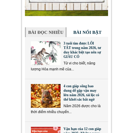
BÀI ĐỌC NHIỀU
BÀI NỔI BẬT
3 tuổi tìm được LỐI
TẮT trong năm 2026, tư
duy khác biệt tạo nên sự
GIÀU CÓ
Tử vi cho biết, năng
lượng Hỏa mạnh mẽ của...
4 con giáp sống bao
dung dễ gặp vận may
lớn năm 2026, tài lộc có
thể khởi sắc bất ngờ
Năm 2026 được cho là
thời điểm nhiều chuyển...
Vận hạn của 12 con giáp