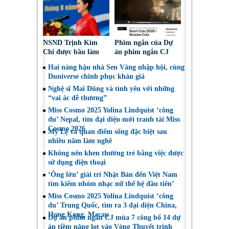
chọn”
NSND Trịnh Kim
Phim ngắn của Dự
Chi được bầu làm
án phim ngắn CJ
Phó Chủ tịch Hội
tiếp tục được đề cử
Hai nàng hậu nhà Sen Vàng nhập hội, cùng
Nghệ sĩ Sân khấu
tại LHP quốc tế
Duniverse chinh phục khán giả
Việt Nam
Toronto 2026
Nghệ sĩ Mai Dũng và tình yêu với những
“vai ác dễ thương”
Miss Cosmo 2025 Yolina Lindquist ‘công
du’ Nepal, tìm đại diện mới tranh tài Miss
Cosmo 2026
Mỹ Lệ và quan điểm sống đặc biệt sau
nhiều năm làm nghề
Không nên khen thưởng trẻ bằng việc được
sử dụng điện thoại
‘Ông lớn’ giải trí Nhật Bản đến Việt Nam
tìm kiếm nhóm nhạc nữ thế hệ đầu tiên’
Miss Cosmo 2025 Yolina Lindquist ‘công
du’ Trung Quốc, tìm ra 3 đại diện China,
Hong Kong, Macau
Dự án phim ngắn CJ mùa 7 công bố 14 dự
án tiềm năng lọt vào Vòng Thuyết trình