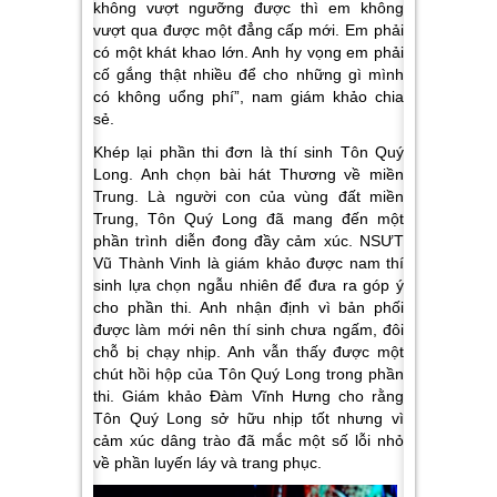
không vượt ngưỡng được thì em không
vượt qua được một đẳng cấp mới. Em phải
có một khát khao lớn. Anh hy vọng em phải
cố gắng thật nhiều để cho những gì mình
có không uổng phí”,
nam giám khảo chia
sẻ.
Khép lại phần thi đơn là thí sinh Tôn Quý
Long. Anh chọn bài hát Thương về miền
Trung. Là người con của vùng đất miền
Trung, Tôn Quý Long đã mang đến một
phần trình diễn đong đầy cảm xúc. NSƯT
Vũ Thành Vinh là giám khảo được nam thí
sinh lựa chọn ngẫu nhiên để đưa ra góp ý
cho phần thi. Anh nhận định vì bản phối
được làm mới nên thí sinh chưa ngấm, đôi
chỗ bị chạy nhịp. Anh vẫn thấy được một
chút hồi hộp của Tôn Quý Long trong phần
thi. Giám khảo Đàm Vĩnh Hưng cho rằng
Tôn Quý Long sở hữu nhịp tốt nhưng vì
cảm xúc dâng trào đã mắc một số lỗi nhỏ
về phần luyến láy và trang phục.