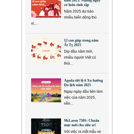
năm 2025: Những nguy
cơ luôn rình rập
Năm 2025 dự báo
nhiều biến động thú
vị,...
12 con giáp trong năm
Ất Tỵ 2025
Dịp đầu năm mới,
nhiều người Việt có
thói...
Agoda tiết lộ 6 Xu hướng
Du lịch năm 2025
Ngay ngày đầu tiên làm
việc của năm 2025,
nền...
McLaren 750S: Chuẩn
mực mới cho siêu xe!
Với việc ra mắt mẫu xe