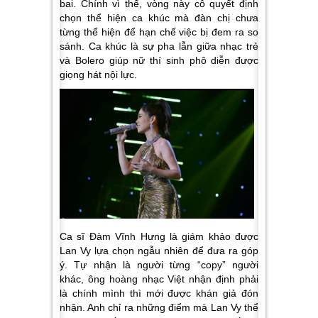
bai. Chính vì thế, vòng này cô quyết định
chọn thể hiện ca khúc mà đàn chị chưa
từng thể hiện để hạn chế việc bị đem ra so
sánh. Ca khúc là sự pha lẫn giữa nhạc trẻ
và Bolero giúp nữ thí sinh phô diễn được
giọng hát nội lực.
Ca sĩ Đàm Vĩnh Hưng là giám khảo được
Lan Vy lựa chọn ngẫu nhiên để đưa ra góp
ý. Tự nhận là người từng “copy” người
khác, ông hoàng nhạc Việt nhận định phải
là chính mình thì mới được khán giả đón
nhận. Anh chỉ ra những điểm mà Lan Vy thể