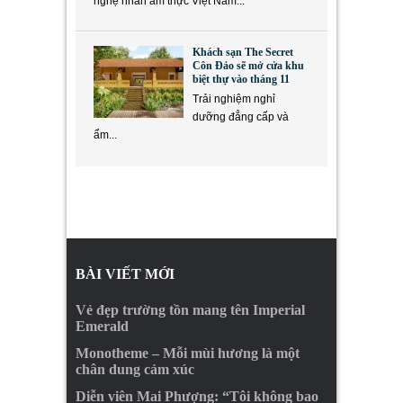
nghệ nhân ẩm thực Việt Nam...
Khách sạn The Secret
Côn Đảo sẽ mở cửa khu
biệt thự vào tháng 11
Trải nghiệm nghỉ
dưỡng đẳng cấp và
ẩm...
BÀI VIẾT MỚI
Vẻ đẹp trường tồn mang tên Imperial
Emerald
Monotheme – Mỗi mùi hương là một
chân dung cảm xúc
Diễn viên Mai Phượng: “Tôi không bao