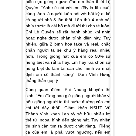
hiện cực giống người đàn em thân thiết Lệ
Quyên. “
Anh sẽ nói với em đây là lần cuối
cùng. Anh là người luôn nói với bất kỳ ai kể
cả người nhà 3 lần thôi. Lần thứ 4 anh nói
phía trước là cái hố mà đi tới thì cho té luôn.
Chị Lệ Quyên sẽ rất hạnh phúc khi nhìn
hoặc nghe được phần trình diễn này. Tuy
nhiên, giữa 2 bình hoa fake và real, chắc
chắn người ta sẽ chú ý hàng real nhiều
hơn. Trong giọng hát của em có 50% sự
riêng biệt và rất là hay. Em hãy lựa chọn sự
riêng biệt đó làm tài sản cho mình và nhất
định em sẽ thành công
”, Đàm Vĩnh Hưng
thẳng thắn góp ý.
Cùng quan điểm, Phi Nhung khuyên thí
sinh: “Em
đừng bao giờ giống người khác vì
nếu giống người ta thì bước đường của em
chỉ tới đây thôi”.
Giám khảo NSƯT Vũ
Thành Vinh khen Lan Vy sở hữu nhiều lợi
thế từ ngoại hình đến giọng hát. Tuy nhiên
thí sinh cần tìm ra được chất riêng. “
Riêng
ca của em là phải vượt ngưỡng, nếu em