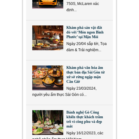
750S, McLaren xác
định...
Khám phá sản vật đất
đỏ với ‘Món ngon Bình
Phước’ tại Mặn Mòi
Ngày 20/04 sắp tới, Tọa
đàm & Trải nghiệm...
Khám phá văn hóa ẩm
thực bản địa Sài Gòn từ
xứ sở rừng ngập mặn
Cần Giờ
Ngày 23/03/2024,
người yêu ẩm thực Sài Gòn có...
Bánh nghệ Gò Công
khiến thực khách trầm
trồ vì công phu và đẹp
mắt
Ngày 16/12/2023, các