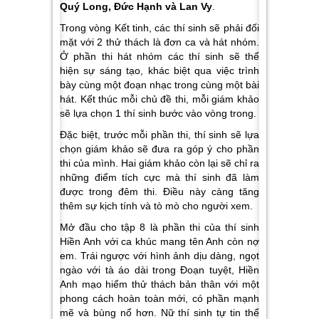
Quý Long, Đức Hạnh và Lan Vy
.
Trong vòng Kết tinh, các thí sinh sẽ phải đối
mặt với 2 thử thách là đơn ca và hát nhóm.
Ở phần thi hát nhóm các thí sinh sẽ thể
hiện sự sáng tạo, khác biệt qua việc trình
bày cùng một đoạn nhạc trong cùng một bài
hát. Kết thúc mỗi chủ đề thi, mỗi giám khảo
sẽ lựa chọn 1 thí sinh bước vào vòng trong.
Đặc biệt, trước mỗi phần thi, thí sinh sẽ lựa
chọn giám khảo sẽ đưa ra góp ý cho phần
thi của mình. Hai giám khảo còn lại sẽ chỉ ra
những điểm tích cực mà thí sinh đã làm
được trong đêm thi. Điều này càng tăng
thêm sự kịch tính và tò mò cho người xem.
Mở đầu cho tập 8 là phần thi của thí sinh
Hiền Anh với ca khúc mang tên Anh còn nợ
em. Trái ngược với hình ảnh dịu dàng, ngọt
ngào với tà áo dài trong Đoạn tuyệt, Hiền
Anh mạo hiểm thử thách bản thân với một
phong cách hoàn toàn mới, có phần mạnh
mẽ và bùng nổ hơn. Nữ thí sinh tự tin thể