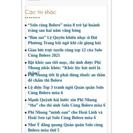
Các tin khác
“Solo cùng Bolero” mùa 8 trở lại hoành
tráng sau hai năm vắng bóng
“Bản sao” Lệ Quyên khiến nhạc sĩ Đài
Phương Trang bất ngờ khi cất giọng hát
Giao lưu trực tuyến cùng top 12 của Solo
Cùng Bolero 2021
Bật khóc sau tiết mục, thí sinh được Phi
Nhung nhắc khéo: “Khóc lúc hát mới là
thấm”
Phi Nhung tiết lộ phải dùng thuốc an thần
để chấm thi Bolero
Lộ diện Top 3 tranh ngôi Quán quân Solo
Cùng Bolero mùa 6
Mạnh Quỳnh hài hước xin Phi Nhung
“tha” cho thí sinh Solo Cùng Bolero mùa 6
Phi Nhung “minh oan” cho Hoài Linh và
Hoài Sơn tại Solo Cùng Bolero mùa 6
Như Ý đăng quang Quán quân Solo cùng
Bolero mùa thứ 5