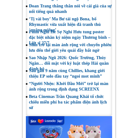
Đoan Trang thẳng thắn nói về cái giá của sự
nổi tiếng quá nhanh
‘Tị vài boy’ Ma Bư tái ngộ Bona, bố
Rhymastic vừa xuất hiện đã tranh thủ
‘quăng miếng’
Phim Nghỉ Hè Sợ Nghỉ Hưu tung poster
đặc biệt nhân kỷ niệm ngày Thương binh –
Liệt sĩ 27/7
Shin trở lại màn ảnh rộng với chuyến phiêu
lưu đến thế giới yêu quái đầy bất ngờ
Sao Nhập Ngũ 2026: Quốc Trường, Thúy
Ngân… đối mặt với kỷ luật thép Hải quân
đánh bộ
Sau gần 9 năm cùng Chillies, khang giới
thiệu EP solo đầu tay “ngoi mot minh”
“Người Nhện: Khởi Đầu Mới” trở lại màn
ảnh rộng trong định dạng SCREENX
Beta Cinemas Trần Quang Khải tổ chức
chiếu miễn phí ba tác phẩm điện ảnh lịch
sử