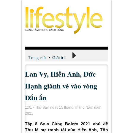
Giải trí
Trang chủ
Lan Vy, Hiền Anh, Đức
Xem - Nghe - Đọc
Hạnh giành vé vào vòng
Dấu ấn
1:31 - Thứ Bảy, ngày 15 tháng Tháng Năm năm
2021
Tập 8 Solo Cùng Bolero 2021 chủ đề
Thu là sự tranh tài của Hiền Anh, Tôn