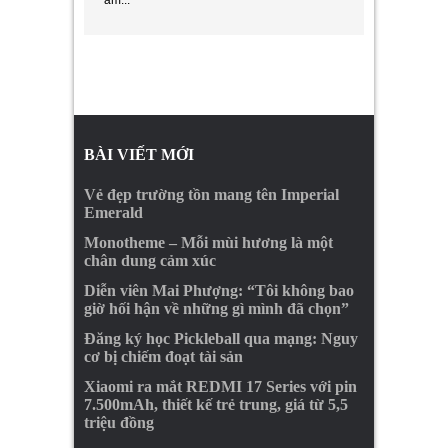
ẩm...
BÀI VIẾT MỚI
Vẻ đẹp trường tồn mang tên Imperial
Emerald
Monotheme – Mỗi mùi hương là một
chân dung cảm xúc
Diễn viên Mai Phượng: “Tôi không bao
giờ hối hận về những gì mình đã chọn”
Đăng ký học Pickleball qua mạng: Nguy
cơ bị chiếm đoạt tài sản
Xiaomi ra mắt REDMI 17 Series với pin
7.500mAh, thiết kế trẻ trung, giá từ 5,5
triệu đồng