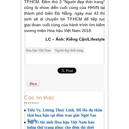
TP.HCM. Đêm thứ 3 “Người đẹp thời trang”
cũng là show diễn cuối cùng của HHVN tại
thành phố biển Đà Nẵng, ngày mai 43 thí
sinh sẽ di chuyển tới TP.HCM để tiếp tục
giai đoạn cuối cùng của hành trình tìm kiếm
vương miện Hoa hậu Việt Nam 2018.
LC – Ảnh: Kiếng Cận/Lifestyle
Hoa hậu Việt Nam
Người đẹp thời trang
Các tin khác
Tiểu Vy, Lương Thuỳ Linh, Đỗ Hà đọ thần
thái hoa hậu tại đêm trao giải Ngôi Sao
Xanh
Top 35 thí sinh Hoa hậu Việt Nam hào
hứng thử trang phục cho đêm thi thời