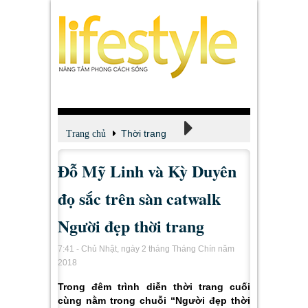
Thời trang
Trang chủ
Đỗ Mỹ Linh và Kỳ Duyên
Tin tức - Tư vấn
đọ sắc trên sàn catwalk
Người đẹp thời trang
7:41 - Chủ Nhật, ngày 2 tháng Tháng Chín năm
2018
Trong đêm trình diễn thời trang cuối
cùng nằm trong chuỗi “Người đẹp thời