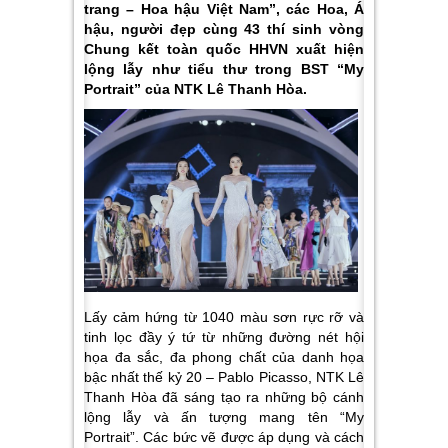
trang – Hoa hậu Việt Nam”, các Hoa, Á
hậu, người đẹp cùng 43 thí sinh vòng
Chung kết toàn quốc HHVN xuất hiện
lộng lẫy như tiểu thư trong BST “My
Portrait” của NTK Lê Thanh Hòa.
Lấy cảm hứng từ 1040 màu sơn rực rỡ và
tinh lọc đầy ý tứ từ những đường nét hội
họa đa sắc, đa phong chất của danh họa
bậc nhất thế kỷ 20 – Pablo Picasso, NTK Lê
Thanh Hòa đã sáng tạo ra những bộ cánh
lộng lẫy và ấn tượng mang tên “My
Portrait”. Các bức vẽ được áp dụng và cách