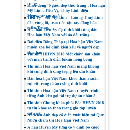
trang
Khởi động ‘Người đẹp thời trang’, Hoa hậu
Mỹ Linh, Tiểu Vy, Thùy Linh diện
Menswear cực ngầu
Tiểu Vy – Đỗ Mỹ Linh – Lương Thuỳ Linh
đến vùng lũ, trao tiền tận tay đồng bào
miền Trung
Hoa hậu Tiểu Vy đọ tinh khôi cùng dàn
Hoa hậu Việt Nam với áo dài trắng
Đại diện Đồng Tháp tại Hoa hậu Việt Nam
muốn xóa bỏ định kiến xấu về người đẹp,
Hoa hậu
Thí sinh HHVN 2018 ‘đốt cháy’ sân khấu
với màn trình diễn bikini nóng bỏng
Thí sinh Hoa hậu Việt Nam mang không
khí cung đình sang trọng lên sân khấu
Dàn hoa hậu Việt Nam khoe thanh xuân
rực rỡ trong tà áo trắng tinh khôi
Thí sinh Hoa hậu Việt Nam thuyết trình
tiếng Anh kêu gọi tài trợ dự án nhân ái
Thí sinh Chung khảo phía Bắc HHVN 2018
tự tin khoe eo thon trong giờ tập luyện
catwalk
Hà Kiều Anh đẹp cổ điển xuất hiện tại Quy
Nhơn chấm thi Hoa Hậu Việt Nam
Á hậu Huyền My từng có ý định bỏ cuộc