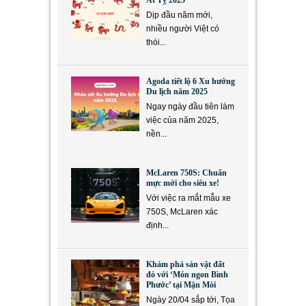
Ất Tỵ 2025
Dịp đầu năm mới,
nhiều người Việt có
thói...
Agoda tiết lộ 6 Xu hướng
Du lịch năm 2025
Ngay ngày đầu tiên làm
việc của năm 2025,
nền...
McLaren 750S: Chuẩn
mực mới cho siêu xe!
Với việc ra mắt mẫu xe
750S, McLaren xác
định...
Khám phá sản vật đất
đỏ với ‘Món ngon Bình
Phước’ tại Mặn Mòi
Ngày 20/04 sắp tới, Tọa