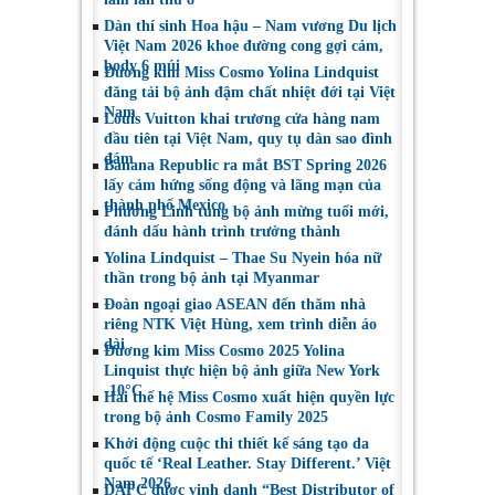
2025
Dàn thí sinh Hoa hậu – Nam vương Du lịch
Việt Nam 2026 khoe đường cong gợi cảm,
body 6 múi
Đương kim Miss Cosmo Yolina Lindquist
đăng tải bộ ảnh đậm chất nhiệt đới tại Việt
Nam
Louis Vuitton khai trương cửa hàng nam
đầu tiên tại Việt Nam, quy tụ dàn sao đình
đám
Banana Republic ra mắt BST Spring 2026
lấy cảm hứng sống động và lãng mạn của
thành phố Mexico
Phương Linh tung bộ ảnh mừng tuổi mới,
đánh dấu hành trình trưởng thành
Yolina Lindquist – Thae Su Nyein hóa nữ
thần trong bộ ảnh tại Myanmar
Đoàn ngoại giao ASEAN đến thăm nhà
riêng NTK Việt Hùng, xem trình diễn áo
dài
Đương kim Miss Cosmo 2025 Yolina
Linquist thực hiện bộ ảnh giữa New York
-10°C
Hai thế hệ Miss Cosmo xuất hiện quyền lực
trong bộ ảnh Cosmo Family 2025
Khởi động cuộc thi thiết kế sáng tạo da
quốc tế ‘Real Leather. Stay Different.’ Việt
Nam 2026
DAFC được vinh danh “Best Distributor of