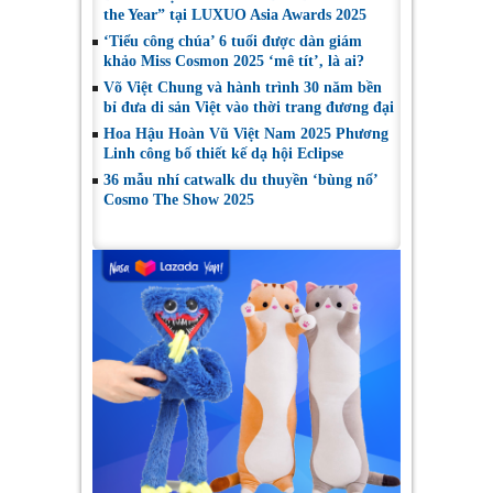
the Year” tại LUXUO Asia Awards 2025
‘Tiểu công chúa’ 6 tuổi được dàn giám
khảo Miss Cosmon 2025 ‘mê tít’, là ai?
Võ Việt Chung và hành trình 30 năm bền
bỉ đưa di sản Việt vào thời trang đương đại
Hoa Hậu Hoàn Vũ Việt Nam 2025 Phương
Linh công bố thiết kế dạ hội Eclipse
36 mẫu nhí catwalk du thuyền ‘bùng nổ’
Cosmo The Show 2025