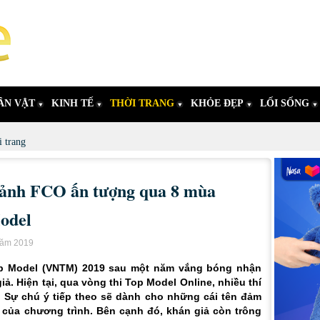
ÂN VẬT
KINH TẾ
THỜI TRANG
KHỎE ĐẸP
LỐI SỐNG
 trang
 ảnh FCO ấn tượng qua 8 mùa
odel
năm 2019
Top Model (VNTM) 2019 sau một năm vắng bóng nhận
ả. Hiện tại, qua vòng thi Top Model Online, nhiều thí
n. Sự chú ý tiếp theo sẽ dành cho những cái tên đảm
 của chương trình. Bên cạnh đó, khán giả còn trông