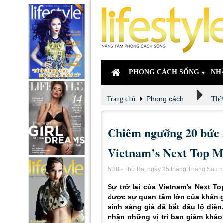
PHONG CÁCH SỐNG
NH
Phong cách
Trang chủ
Thời
Chiêm ngưỡng 20 bức
Vietnam’s Next Top M
5:38 - Thứ Ba, ngày 25 tháng Tháng Sáu 
Sự trở lại của Vietnam’s Next 
được sự quan tâm lớn của khán gi
sinh sáng giá đã bắt đầu lộ diệ
nhận những vị trí ban giám khảo