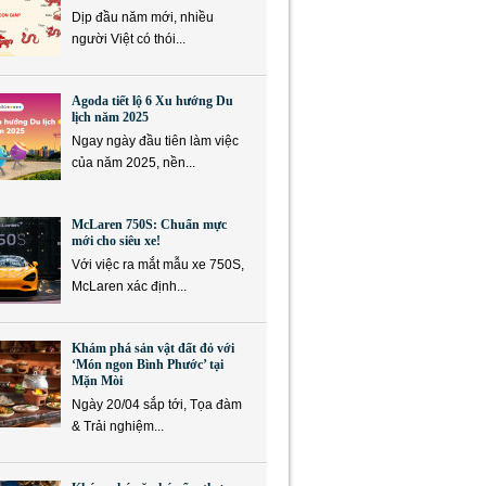
Dịp đầu năm mới, nhiều
người Việt có thói...
Agoda tiết lộ 6 Xu hướng Du
lịch năm 2025
Ngay ngày đầu tiên làm việc
của năm 2025, nền...
McLaren 750S: Chuẩn mực
mới cho siêu xe!
Với việc ra mắt mẫu xe 750S,
McLaren xác định...
Khám phá sản vật đất đỏ với
‘Món ngon Bình Phước’ tại
Mặn Mòi
Ngày 20/04 sắp tới, Tọa đàm
& Trải nghiệm...