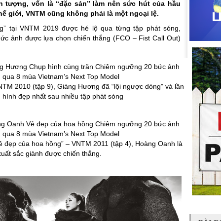
 tượng, vốn là “đặc sản” làm nên sức hút của hầu
hế giới, VNTM cũng không phải là một ngoại lệ.
g” tại VNTM 2019 được hé lộ qua từng tập phát sóng,
ức ảnh được lựa chọn chiến thắng (FCO – Fist Call Out)
NTM 2010 (tập 9), Giáng Hương đã “lội ngược dòng” và lần
 hình đẹp nhất sau nhiều tập phát sóng
ẻ đẹp của hoa hồng” – VNTM 2011 (tập 4), Hoàng Oanh là
 xuất sắc giành được chiến thắng.