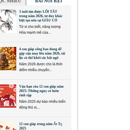
ỌC NHIỀU
BÀI NỔI BẬT
3 tuổi tìm được LỐI TẮT
trong năm 2026, tư duy khác
biệt tạo nên sự GIÀU CÓ
Tử vi cho biết, năng lượng
Hỏa mạnh mẽ của...
4 con giáp sống bao dung dễ
gặp vận may lớn năm 2026, tài
lộc có thể khởi sắc bất ngờ
Năm 2026 được cho là thời
điểm nhiều chuyển...
Vận hạn của 12 con giáp năm
2025: Những nguy cơ luôn
rình rập
Năm 2025 dự báo nhiều biến
động thú vị,...
12 con giáp trong năm Ất Tỵ
2025