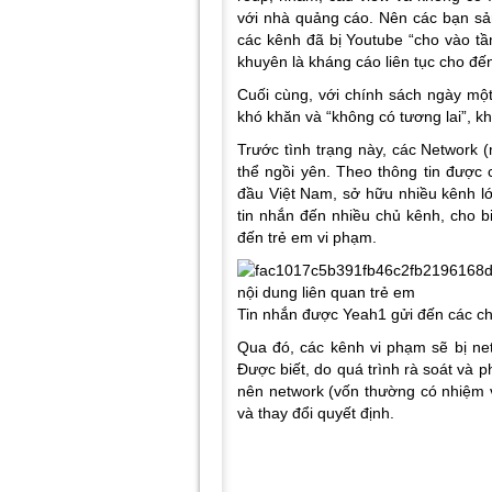
với nhà quảng cáo. Nên các bạn sả
các kênh đã bị Youtube “cho vào tầ
khuyên là kháng cáo liên tục cho đến
Cuối cùng, với chính sách ngày một
khó khăn và “không có tương lai”, k
Trước tình trạng này, các Network
thể ngồi yên. Theo thông tin được 
đầu Việt Nam, sở hữu nhiều kênh 
tin nhắn đến nhiều chủ kênh, cho b
đến trẻ em vi phạm.
Tin nhắn được Yeah1 gửi đến các c
Qua đó, các kênh vi phạm sẽ bị net
Được biết, do quá trình rà soát và p
nên network (vốn thường có nhiệm 
và thay đổi quyết định.