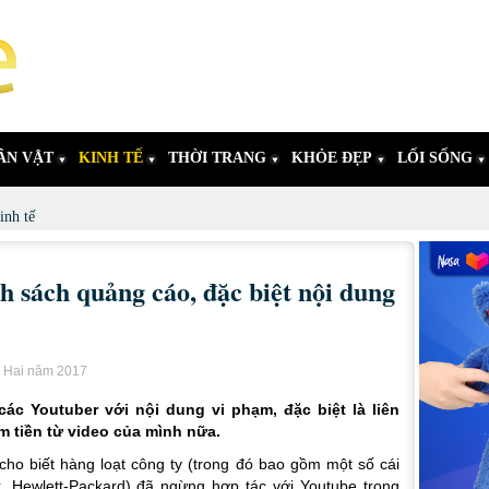
ÂN VẬT
KINH TẾ
THỜI TRANG
KHỎE ĐẸP
LỐI SỐNG
inh tế
h sách quảng cáo, đặc biệt nội dung
i Hai năm 2017
ác Youtuber với nội dung vi phạm, đặc biệt là liên
m tiền từ video của mình nữa.
 cho biết hàng loạt công ty (trong đó bao gồm một số cái
, Hewlett-Packard) đã ngừng hợp tác với Youtube trong