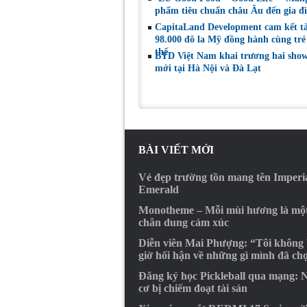
phẩm tiêu chuẩn châu Âu đến gia đì
CapitaLand Development cam kết tà
98.000 đô la Mỹ đồng hành cùng trẻ
thế
BYD Việt Nam khai trương hai sho
mới tại Hà Nội và Đà Lạt
BÀI VIẾT MỚI
Vẻ đẹp trường tồn mang tên Imperi
Emerald
Monotheme – Mỗi mùi hương là mộ
chân dung cảm xúc
Diễn viên Mai Phượng: “Tôi không
giờ hối hận về những gì mình đã ch
Đăng ký học Pickleball qua mạng: 
cơ bị chiếm đoạt tài sản