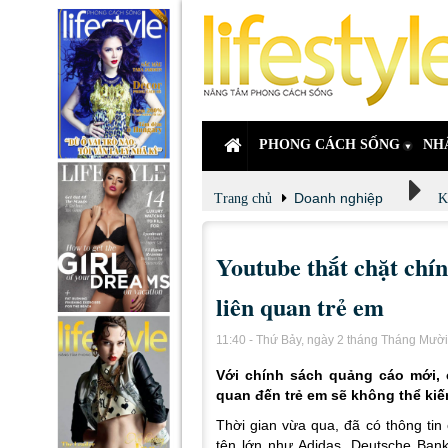
PHONG CÁCH SỐNG
NH
Doanh nghiệp
Trang chủ
K
Youtube thắt chặt chín
liên quan trẻ em
11:40 - Thứ Bảy, ngày 2 tháng Tháng Mườ
Với chính sách quảng cáo mới, c
quan đến trẻ em sẽ không thể kiế
Thời gian vừa qua, đã có thông tin
tên lớn như Adidas, Deutsche Bank