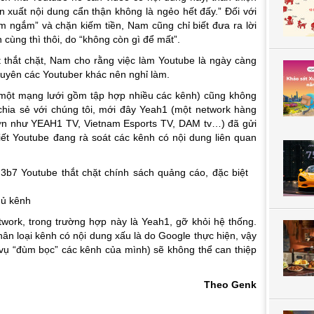
n xuất nội dung cẩn thận không là ngẻo hết đấy.”
Đối với
m ngắm” và chặn kiếm tiền, Nam cũng chỉ biết đưa ra lời
 cùng thì thôi, do “không còn gì để mất”.
 thắt chặt, Nam cho rằng việc làm Youtube là ngày càng
huyên các Youtuber khác nên nghỉ làm.
 (một mạng lưới gồm tập hợp nhiều các kênh) cũng không
chia sẻ với chúng tôi, mới đây Yeah1 (một network hàng
lớn như YEAH1 TV, Vietnam Esports TV, DAM tv…) đã gửi
iết Youtube đang rà soát các kênh có nội dung liên quan
hủ kênh
work, trong trường hợp này là Yeah1, gỡ khỏi hệ thống.
hân loại kênh có nội dung xấu là do Google thực hiện, vậy
vụ “đùm bọc” các kênh của mình) sẽ không thể can thiệp
Theo Genk