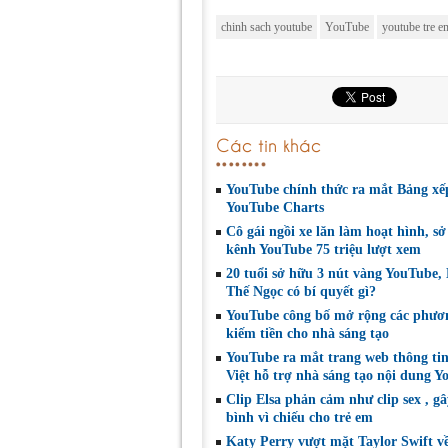
chinh sach youtube
YouTube
youtube tre e
Các tin khác
YouTube chính thức ra mắt Bảng xế
YouTube Charts
Cô gái ngồi xe lăn làm hoạt hình, s
kênh YouTube 75 triệu lượt xem
20 tuổi sở hữu 3 nút vàng YouTube,
Thế Ngọc có bí quyết gì?
YouTube công bố mở rộng các phươ
kiếm tiền cho nhà sáng tạo
YouTube ra mắt trang web thông tin
Việt hỗ trợ nhà sáng tạo nội dung 
Clip Elsa phản cảm như clip sex , gâ
bình vì chiếu cho trẻ em
Katy Perry vượt mặt Taylor Swift về