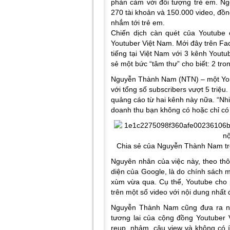
phản cảm với đối tượng trẻ em. Ng
270 tài khoản và 150.000 video, đồ
nhắm tới trẻ em.
Chiến dịch càn quét của Youtube
Youtuber Việt Nam. Mới đây trên F
tiếng tại Việt Nam với 3 kênh Youtub
sẻ một bức “tâm thư” cho biết: 2 tr
Nguyễn Thành Nam (NTN) – một Yout
với tổng số subscribers vượt 5 triệu
quảng cáo từ hai kênh này nữa.
“Nh
doanh thu bạn không có hoặc chỉ có
Chia sẻ của Nguyễn Thành Nam tr
Nguyên nhân của việc này, theo thô
diện của Google, là do chính sách 
xùm vừa qua. Cụ thể, Youtube cho
trên một số video với nội dung nhất 
Nguyễn Thành Nam cũng đưa ra nhữ
tương lai của cộng đồng Youtuber 
reup, nhảm, câu view và không có í