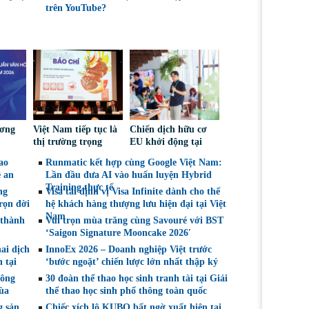
trên YouTube?
ương
Việt Nam tiếp tục là
Chiến dịch hữu cơ
thị trường trọng
EU khởi động tại
 đạt
điểm đối với nông
Việt Nam, thúc đẩy
ao
Runmatic kết hợp cùng Google Việt Nam:
 Kinh
sản, thực phẩm Ba
người tiêu dùng lựa
ề an
Lần đầu đưa AI vào huấn luyện Hybrid
m’
Lan
chọn sáng suốt
Training thực tế
ng
Visa tái định vị Visa Infinite dành cho thế
rọn đời
hệ khách hàng thượng lưu hiện đại tại Việt
Nam
 thành
Vui trọn mùa trăng cùng Savouré với BST
‘Saigon Signature Mooncake 2026′
ai dịch
InnoEx 2026 – Doanh nghiệp Việt trước
 tại
‘bước ngoặt’ chiến lược lớn nhất thập kỷ
hông
30 đoàn thể thao học sinh tranh tài tại Giải
ùa
thể thao học sinh phổ thông toàn quốc
g sản
Chiếc xích lô KUBO bất ngờ xuất hiện tại