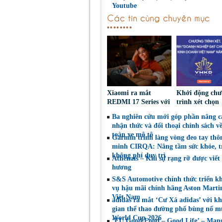
Youtube
Các tin cùng chuyên mục
Xiaomi ra mắt
Khởi động ch
REDMI 17 Series với
trình xét chọn
pin 7.500mAh, thiết
‘Doanh nghiệp
Ba nghiên cứu mới góp phần nâng c
kế trẻ trung, giá từ
chuẩn Văn hóa
nhận thức và đối thoại chính sách v
5,5 triệu đồng
doanh Việt Na
toàn xe mô tô
Garmin trình làng vòng đeo tay thô
năm 2026
minh CIRQA: Nâng tầm sức khỏe, t
không phí duy trì
Athénaïs – Khi sự rạng rỡ được viết
hương
S&S Automotive chính thức triển kh
vụ hậu mãi chính hãng Aston Martin
Việt Nam
adidas ra mắt ‘Cư Xá adidas’ với k
gian thể thao đường phố bùng nổ m
World Cup 2026
‘EU Good Food – Good Life’ – Man