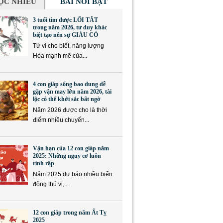
ỌC NHIỀU
BÀI NỔI BẬT
3 tuổi tìm được LỐI TẮT
trong năm 2026, tư duy khác
biệt tạo nên sự GIÀU CÓ
Tử vi cho biết, năng lượng
Hỏa mạnh mẽ của...
4 con giáp sống bao dung dễ
gặp vận may lớn năm 2026, tài
lộc có thể khởi sắc bất ngờ
Năm 2026 được cho là thời
điểm nhiều chuyển...
Vận hạn của 12 con giáp năm
2025: Những nguy cơ luôn
rình rập
Năm 2025 dự báo nhiều biến
động thú vị,...
12 con giáp trong năm Ất Tỵ
2025