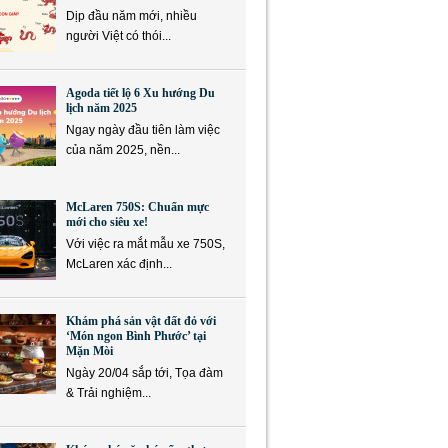
Dịp đầu năm mới, nhiều
người Việt có thói...
Agoda tiết lộ 6 Xu hướng Du
lịch năm 2025
Ngay ngày đầu tiên làm việc
của năm 2025, nền...
McLaren 750S: Chuẩn mực
mới cho siêu xe!
Với việc ra mắt mẫu xe 750S,
McLaren xác định...
Khám phá sản vật đất đỏ với
‘Món ngon Bình Phước’ tại
Mặn Mòi
Ngày 20/04 sắp tới, Tọa đàm
& Trải nghiệm...