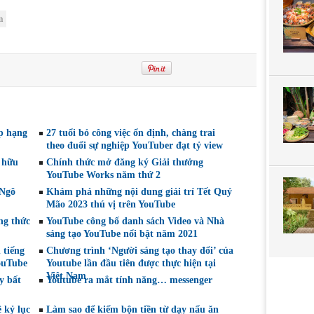
m
p hạng
27 tuổi bỏ công việc ổn định, chàng trai
theo đuổi sự nghiệp YouTuber đạt tỷ view
ở hữu
Chính thức mở đăng ký Giải thưởng
YouTube Works năm thứ 2
 Ngô
Khám phá những nội dung giải trí Tết Quý
Mão 2023 thú vị trên YouTube
ng thức
YouTube công bố danh sách Video và Nhà
sáng tạo YouTube nổi bật năm 2021
 tiếng
Chương trình ‘Người sáng tạo thay đổi’ của
YouTube
Youtube lần đầu tiên được thực hiện tại
Việt Nam
y bất
Youtube ra mắt tính năng… messenger
 kỷ lục
Làm sao để kiếm bộn tiền từ dạy nấu ăn