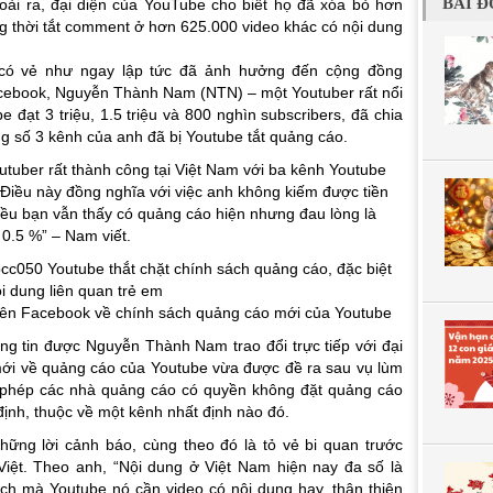
BÀI Đ
oài ra, đại diện của YouTube cho biết họ đã xóa bỏ hơn
ng thời tắt comment ở hơn 625.000 video khác có nội dung
 có vẻ như ngay lập tức đã ảnh hưởng đến cộng đồng
acebook, Nguyễn Thành Nam (NTN) – một Youtuber rất nổi
e đạt 3 triệu, 1.5 triệu và 800 nghìn subscribers, đã chia
ong số 3 kênh của anh đã bị Youtube tắt quảng cáo.
uber rất thành công tại Việt Nam với ba kênh Youtube
. Điều này đồng nghĩa với việc anh không kiếm được tiền
iều bạn vẫn thấy có quảng cáo hiện nhưng đau lòng là
 0.5 %”
– Nam viết.
ên Facebook về chính sách quảng cáo mới của Youtube
ng tin được Nguyễn Thành Nam trao đổi trực tiếp với đại
mới về quảng cáo của Youtube vừa được đề ra sau vụ lùm
 phép các nhà quảng cáo có quyền không đặt quảng cáo
định, thuộc về một kênh nhất định nào đó.
ng lời cảnh báo, cùng theo đó là tỏ vẻ bi quan trước
Việt. Theo anh,
“Nội dung ở Việt Nam hiện nay đa số là
ch mà Youtube nó cần video có nội dung hay, thân thiện