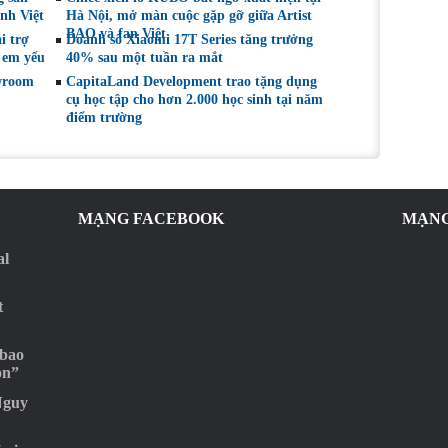
nh Việt
Hà Nội, mở màn cuộc gặp gỡ giữa Artist
BAO và fan Việt
i trợ
Doanh số Xiaomi 17T Series tăng trưởng
 em yếu
40% sau một tuần ra mắt
wroom
CapitaLand Development trao tặng dụng
cụ học tập cho hơn 2.000 học sinh tại năm
điểm trường
MẠNG FACEBOOK
MẠNG
al
t
 bao
ọn”
Nguy