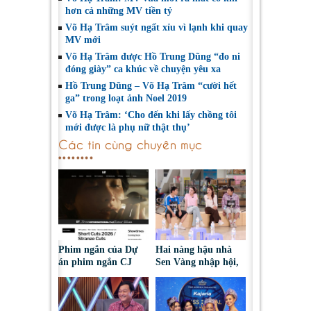
hơn cả những MV tiền tỷ
Võ Hạ Trâm suýt ngất xỉu vì lạnh khi quay
MV mới
Võ Hạ Trâm được Hồ Trung Dũng “đo ni
đóng giày” ca khúc về chuyện yêu xa
Hồ Trung Dũng – Võ Hạ Trâm “cười hết
ga” trong loạt ảnh Noel 2019
Võ Hạ Trâm: ‘Cho đến khi lấy chồng tôi
mới được là phụ nữ thật thụ’
Các tin cùng chuyên mục
Phim ngắn của Dự
Hai nàng hậu nhà
án phim ngắn CJ
Sen Vàng nhập hội,
tiếp tục được đề cử
cùng Duniverse
tại LHP quốc tế
chinh phục khán giả
Toronto 2026