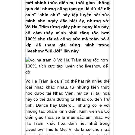
mới chính thức diễn ra, thời gian không
quá dài nhưng cũng tạm gọi là đủ để nữ
ca sĩ “chỉn chu” này tập luyện hết sức
mình cho ngày đặc biệt ấy, nhưng với
Võ Hạ Trâm từng giây phút ngay lúc này,
cô cảm thấy mình phải tăng tốc hơn
100% cho tất cả công sức mà toàn bộ ê
kíp đã tham gia cùng mình trong
liveshow “để đời” lần này.
Võ Hạ Trâm là ca sĩ có thể hát rất nhiều thể
loại nhạc khác nhau, từ những kiến thức
học được tại Nhạc Viện, nữ ca sĩ tài hoa
này có thể đảm đương từ Nhạc đỏ, đến Trữ
tình, Dance hay Bolero… nhưng có lẽ với
những tác phẩm Kinh điển, Kinh viện và Cổ
điển giao thoa sẽ là màu sắc âm nhạc Võ
Hạ Trâm khắc họa đậm nét nhất trong
Liveshow This Is Me. Vì đó là sự chọn lựa