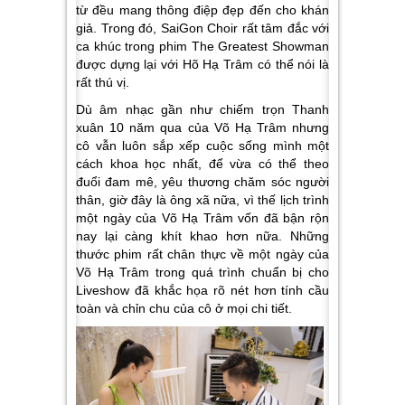
từ đều mang thông điệp đẹp đến cho khán
giả. Trong đó, SaiGon Choir rất tâm đắc với
ca khúc trong phim The Greatest Showman
được dựng lại với Hõ Hạ Trâm có thể nói là
rất thú vị.
Dù âm nhạc gần như chiếm trọn Thanh
xuân 10 năm qua của Võ Hạ Trâm nhưng
cô vẫn luôn sắp xếp cuộc sống mình một
cách khoa học nhất, để vừa có thể theo
đuổi đam mê, yêu thương chăm sóc người
thân, giờ đây là ông xã nữa, vì thế lịch trình
một ngày của Võ Hạ Trâm vốn đã bận rộn
nay lại càng khít khao hơn nữa. Những
thước phim rất chân thực về một ngày của
Võ Hạ Trâm trong quá trình chuẩn bị cho
Liveshow đã khắc họa rõ nét hơn tính cầu
toàn và chỉn chu của cô ở mọi chi tiết.