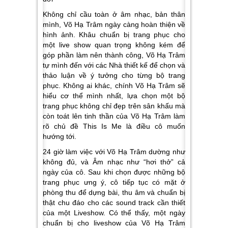
Không chỉ cầu toàn ở âm nhạc, bản thân
mình, Võ Hạ Trâm ngày càng hoàn thiện về
hình ảnh. Khâu chuẩn bị trang phục cho
một live show quan trọng không kém để
góp phần làm nên thành công, Võ Hạ Trâm
tự mình đến với các Nhà thiết kế để chọn và
thảo luận về ý tưởng cho từng bộ trang
phục. Không ai khác, chính Võ Hạ Trâm sẽ
hiểu cơ thể mình nhất, lựa chọn một bộ
trang phục không chỉ đẹp trên sân khấu mà
còn toát lên tinh thần của Võ Hạ Trâm làm
rõ chủ đề This Is Me là điều cô muốn
hướng tới.
24 giờ làm việc với Võ Hạ Trâm dường như
không đủ, và Âm nhạc như “hơi thở” cả
ngày của cô. Sau khi chọn được những bộ
trang phục ưng ý, cô tiếp tục có mặt ở
phòng thu để dựng bài, thu âm và chuẩn bị
thật chu đáo cho các sound track cần thiết
của một Liveshow. Có thể thấy, một ngày
chuẩn bị cho liveshow của Võ Hạ Trâm