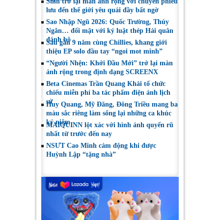
Shin trở lại màn ảnh rộng với chuyến phiêu
lưu đến thế giới yêu quái đầy bất ngờ
Sao Nhập Ngũ 2026: Quốc Trường, Thúy
Ngân… đối mặt với kỷ luật thép Hải quân
đánh bộ
Sau gần 9 năm cùng Chillies, khang giới
thiệu EP solo đầu tay “ngoi mot minh”
“Người Nhện: Khởi Đầu Mới” trở lại màn
ảnh rộng trong định dạng SCREENX
Beta Cinemas Trần Quang Khải tổ chức
chiếu miễn phí ba tác phẩm điện ảnh lịch
sử
Huy Quang, Mỹ Đăng, Đông Triều mang ba
màu sắc riêng làm sống lại những ca khúc
kỷ niệm
MAIQUINN lột xác với hình ảnh quyến rũ
nhất từ trước đến nay
NSƯT Cao Minh cảm động khi được
Huỳnh Lập “tặng nhà”