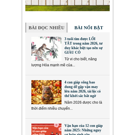
BÀI ĐỌC NHIỀU
BÀI NỔI BẬT
3 tuổi tìm được LỐI
TẮT trong năm 2026, tư
duy khác biệt tạo nên sự
GIÀU CÓ
Tử vi cho biết, năng
lượng Hỏa mạnh mẽ của...
4 con giáp sống bao
dung dễ gặp vận may
lớn năm 2026, tài lộc có
thể khởi sắc bất ngờ
Năm 2026 được cho là
thời điểm nhiều chuyển...
Vận hạn của 12 con giáp
năm 2025: Những nguy
cơ luôn rình rập