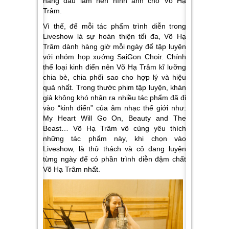
hàng đầu làm nên hình ảnh cho Võ Hạ
Trâm.
Vì thế, để mỗi tác phẩm trình diễn trong
Liveshow là sự hoàn thiện tối đa, Võ Hạ
Trâm dành hàng giờ mỗi ngày để tập luyện
với nhóm họp xướng SaiGon Choir. Chính
thể loại kinh điển nên Võ Hạ Trâm kĩ lưỡng
chia bè, chia phối sao cho hợp lý và hiệu
quả nhất. Trong thước phim tập luyện, khán
giả không khó nhận ra nhiều tác phẩm đã đi
vào “kinh điển” của âm nhạc thế giới như:
My Heart Will Go On, Beauty and The
Beast… Võ Hạ Trâm vô cùng yêu thích
những tác phẩm này, khi chọn vào
Liveshow, là thử thách và cô đang luyện
từng ngày để có phần trình diễn đậm chất
Võ Hạ Trâm nhất.