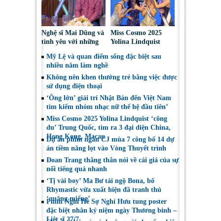
Nghệ sĩ Mai Dũng và
Miss Cosmo 2025
tình yêu với những
Yolina Lindquist
“vai ác dễ thương”
‘công du’ Nepal, tìm
Mỹ Lệ và quan điểm sống đặc biệt sau
đại diện mới tranh
nhiều năm làm nghề
tài Miss Cosmo 2026
Không nên khen thưởng trẻ bằng việc được
sử dụng điện thoại
‘Ông lớn’ giải trí Nhật Bản đến Việt Nam
tìm kiếm nhóm nhạc nữ thế hệ đầu tiên’
Miss Cosmo 2025 Yolina Lindquist ‘công
du’ Trung Quốc, tìm ra 3 đại diện China,
Hong Kong, Macau
Dự án phim ngắn CJ mùa 7 công bố 14 dự
án tiềm năng lọt vào Vòng Thuyết trình
Đoan Trang thẳng thắn nói về cái giá của sự
nổi tiếng quá nhanh
‘Tị vài boy’ Ma Bư tái ngộ Bona, bố
Rhymastic vừa xuất hiện đã tranh thủ
‘quăng miếng’
Phim Nghỉ Hè Sợ Nghỉ Hưu tung poster
đặc biệt nhân kỷ niệm ngày Thương binh –
Liệt sĩ 27/7