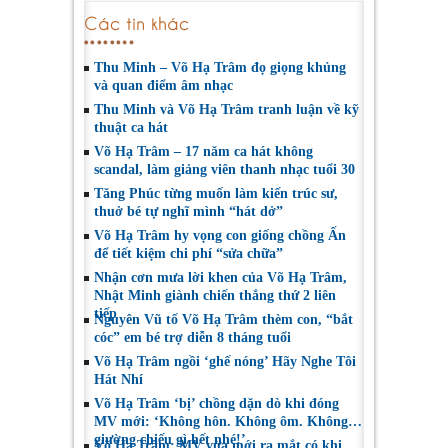
Các tin khác
Thu Minh – Võ Hạ Trâm đọ giọng khủng
và quan điểm âm nhạc
Thu Minh và Võ Hạ Trâm tranh luận về kỹ
thuật ca hát
Võ Hạ Trâm – 17 năm ca hát không
scandal, làm giảng viên thanh nhạc tuổi 30
Tăng Phúc từng muốn làm kiến trúc sư,
thuở bé tự nghĩ mình “hát dở”
Võ Hạ Trâm hy vọng con giống chồng Ấn
để tiết kiệm chi phí “sửa chữa”
Nhận cơn mưa lời khen của Võ Hạ Trâm,
Nhật Minh giành chiến thắng thứ 2 liên
tiếp
Nguyên Vũ tố Võ Hạ Trâm thèm con, “bắt
cóc” em bé trợ diễn 8 tháng tuổi
Võ Hạ Trâm ngồi ‘ghế nóng’ Hãy Nghe Tôi
Hát Nhí
Võ Hạ Trâm ‘bị’ chồng dặn dò khi đóng
MV mới: ‘Không hôn. Không ôm. Không…
giường chiếu gì hết nhé!’
Võ Hạ Trâm: MV vừa mới ra mắt có khi