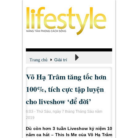
Giải trí
Trang chủ
Võ Hạ Trâm tăng tốc hơn
Xem - Nghe - Đọc
100%, tích cực tập luyện
cho liveshow ‘để đời’
6:03 - Thứ Sáu, ngày 7 tháng Tháng Sáu năm
2019
Dù còn hơn 3 tuần Liveshow kỷ niệm 10
năm ca hát – This Is Me của Võ Hạ Trâm