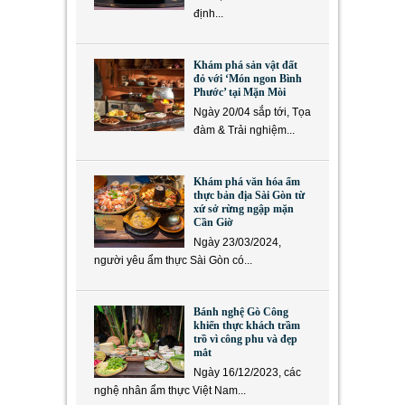
định...
Khám phá sản vật đất
đỏ với ‘Món ngon Bình
Phước’ tại Mặn Mòi
Ngày 20/04 sắp tới, Tọa
đàm & Trải nghiệm...
Khám phá văn hóa ẩm
thực bản địa Sài Gòn từ
xứ sở rừng ngập mặn
Cần Giờ
Ngày 23/03/2024,
người yêu ẩm thực Sài Gòn có...
Bánh nghệ Gò Công
khiến thực khách trầm
trồ vì công phu và đẹp
mắt
Ngày 16/12/2023, các
nghệ nhân ẩm thực Việt Nam...