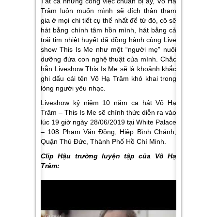
Tất cả những công việc chuẩn bị ấy, Võ Hạ
Trâm luôn muốn mình sẽ đích thân tham
gia ở mọi chi tiết cụ thể nhất để từ đó, cô sẽ
hát bằng chính tâm hồn mình, hát bằng cả
trái tim nhiệt huyết đã đồng hành cùng Live
show This Is Me như một “người mẹ” nuôi
dưỡng đứa con nghệ thuật của mình. Chắc
hẳn Liveshow This Is Me sẽ là khoảnh khắc
ghi dấu cái tên Võ Hạ Trâm khó khai trong
lòng người yêu nhạc.
Liveshow kỷ niệm 10 năm ca hát Võ Hạ
Trâm – This Is Me sẽ chính thức diễn ra vào
lúc 19 giờ ngày 28/06/2019 tại White Palace
– 108 Phạm Văn Đồng, Hiệp Bình Chánh,
Quận Thủ Đức, Thành Phố Hồ Chí Minh.
Clip Hậu trường luyện tập của Võ Hạ
Trâm: