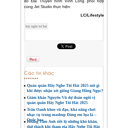
do Đài Truyền hình Vĩnh Long phối hợp
cùng Jet Studio thực hiện.
LC/Lifestyle
hay nghe toi hat
Các tin khác
Quán quân Hãy Nghe Tôi Hát 2025 nói gì
khi được nhận xét giống Giang Hồng Ngọc?
Giám khảo Nguyên Vũ dự đoán ngôi vị
quán quân Hãy Nghe Tôi Hát 2025
Trân Oanh khoe vũ đạo, khả năng chơi
nhạc cụ trong mashup Dáng em lụa là –
Quốc hoa
Hoàng Tâm Anh tiết lộ những khó khăn,
thử thách khi tham gia Hãy Nghe Tôi Hát