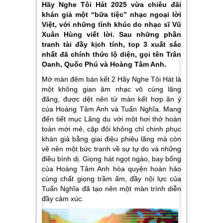
Hãy Nghe Tôi Hát 2025 vừa chiêu đãi
khán giả một “bữa tiệc” nhạc ngoại lời
Việt, với những tình khúc do nhạc sĩ Vũ
Xuân Hùng viết lời. Sau những phần
tranh tài đầy kịch tính, top 3 xuất sắc
nhất đã chính thức lộ diện, gọi tên Trân
Oanh, Quốc Phú và Hoàng Tâm Anh.
Mở màn đêm bán kết 2 Hãy Nghe Tôi Hát là
một không gian âm nhạc vô cùng lãng
đãng, được dệt nên từ màn kết hợp ăn ý
của Hoàng Tâm Anh và Tuấn Nghĩa. Mang
đến tiết mục
Lãng du
với một hơi thở hoàn
toàn mới mẻ, cặp đôi không chỉ chinh phục
khán giả bằng giai điệu phiêu lãng mà còn
vẽ nên một bức tranh về sự tự do và những
điều bình dị. Giọng hát ngọt ngào, bay bổng
của Hoàng Tâm Anh hòa quyện hoàn hảo
cùng chất giọng trầm ấm, đầy nội lực của
Tuấn Nghĩa đã tạo nên một màn trình diễn
đầy cảm xúc.