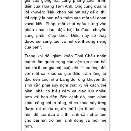
giá cao giọng hát cùng phong cách trình
diễn của Hoàng Tâm Anh. Ông cũng đưa ra
lời khuyên:
“Nếu chọn bài hát này để đi thi,
tôi góp ý là bạn nên thêm vào một vài đoạn
vocal kiểu Pháp, một chút ngẫu hứng vào
phần nhạc dạo, đặc biệt là đoạn chuyển
sang phần điệp khúc. Điều này sẽ thấy
được sự sáng tạo và nét dễ thương riêng
của bạn”.
Trong khi đó, giám khảo Thái Châu nhấn
mạnh tầm quan trọng của việc lựa chọn bài
hát khi tham gia một cuộc thi. Theo ông, đối
với một ca khúc có giai điệu trầm lắng từ
đầu đến cuối như
Lãng du
, ông khuyên thí
sinh cần phải suy nghĩ thật kỹ về cách thể
hiện, phải có biểu cảm và giao lưu nhiều
hơn với bạn diễn. Bên cạnh đó, nam giám
khảo cũng chỉ ra rằng, vì ca khúc này từng
được rất nhiều người thể hiện thành công
nên để tạo dấu ấn, thí sinh cần phải làm
cho bài hát trở nên sinh động và mới mẻ
hơn.