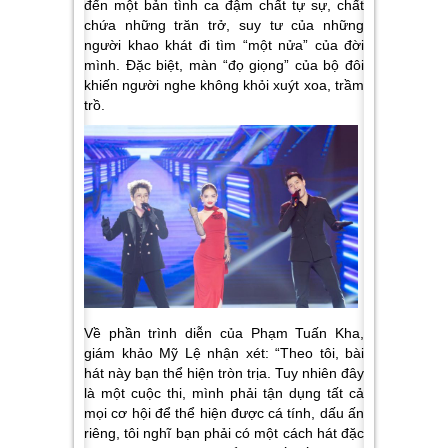
đến một bản tình ca đậm chất tự sự, chất
chứa những trăn trở, suy tư của những
người khao khát đi tìm “một nửa” của đời
mình. Đặc biệt, màn “đọ giọng” của bộ đôi
khiến người nghe không khỏi xuýt xoa, trầm
trồ.
Về phần trình diễn của Phạm Tuấn Kha,
giám khảo Mỹ Lệ nhận xét:
“Theo tôi, bài
hát này bạn thể hiện tròn trịa. Tuy nhiên đây
là một cuộc thi, mình phải tận dụng tất cả
mọi cơ hội để thể hiện được cá tính, dấu ấn
riêng, tôi nghĩ bạn phải có một cách hát đặc