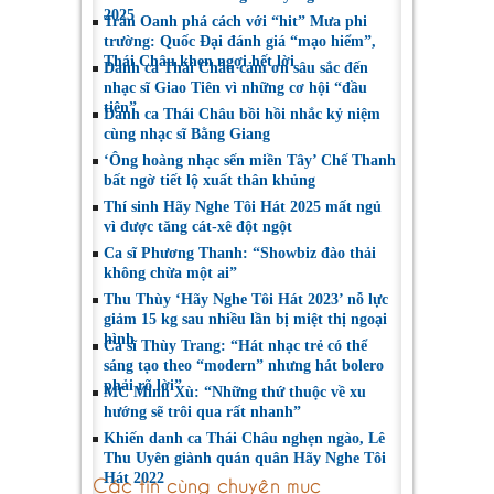
2025
Trân Oanh phá cách với “hit” Mưa phi
trường: Quốc Đại đánh giá “mạo hiểm”,
Thái Châu khen ngợi hết lời
Danh ca Thái Châu cảm ơn sâu sắc đến
nhạc sĩ Giao Tiên vì những cơ hội “đầu
tiên”
Danh ca Thái Châu bồi hồi nhắc kỷ niệm
cùng nhạc sĩ Bằng Giang
‘Ông hoàng nhạc sến miền Tây’ Chế Thanh
bất ngờ tiết lộ xuất thân khủng
Thí sinh Hãy Nghe Tôi Hát 2025 mất ngủ
vì được tăng cát-xê đột ngột
Ca sĩ Phương Thanh: “Showbiz đào thải
không chừa một ai”
Thu Thùy ‘Hãy Nghe Tôi Hát 2023’ nỗ lực
giảm 15 kg sau nhiều lần bị miệt thị ngoại
hình
Ca sĩ Thùy Trang: “Hát nhạc trẻ có thể
sáng tạo theo “modern” nhưng hát bolero
phải rõ lời”
MC Minh Xù: “Những thứ thuộc về xu
hướng sẽ trôi qua rất nhanh”
Khiến danh ca Thái Châu nghẹn ngào, Lê
Thu Uyên giành quán quân Hãy Nghe Tôi
Hát 2022
Các tin cùng chuyên mục