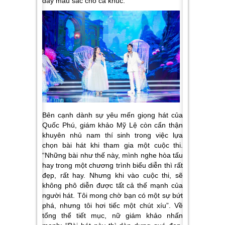
đầy màu sắc cho ca khúc.
Bên cạnh dành sự yêu mến giọng hát của
Quốc Phú, giám khảo Mỹ Lệ còn cẩn thận
khuyên nhủ nam thí sinh trong việc lựa
chọn bài hát khi tham gia một cuộc thi.
“Những bài như thế này, mình nghe hòa tấu
hay trong một chương trình biểu diễn thì rất
đẹp, rất hay. Nhưng khi vào cuộc thi, sẽ
không phô diễn được tất cả thế mạnh của
người hát. Tôi mong chờ bạn có một sự bứt
phá, nhưng tôi hơi tiếc một chút xíu”
. Về
tổng thể tiết mục, nữ giám khảo nhấn