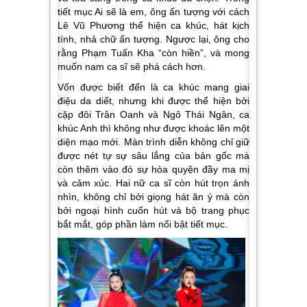
tiết mục
Ai sẽ là em
, ông ấn tượng với cách
Lê Vũ Phương thể hiện ca khúc, hát kịch
tính, nhả chữ ấn tượng. Ngược lại, ông cho
rằng Phạm Tuấn Kha “còn hiền”, và mong
muốn nam ca sĩ sẽ phá cách hơn.
Vốn được biết đến là ca khúc mang giai
điệu da diết, nhưng khi được thể hiện bởi
cặp đôi Trân Oanh và Ngô Thái Ngân, ca
khúc
Anh thì không
như được khoác lên một
diện mạo mới. Màn trình diễn không chỉ giữ
được nét tự sự sâu lắng của bản gốc mà
còn thêm vào đó sự hòa quyện đầy ma mị
và cảm xúc. Hai nữ ca sĩ còn hút trọn ánh
nhìn, không chỉ bởi giọng hát ăn ý mà còn
bởi ngoại hình cuốn hút và bộ trang phục
bắt mắt, góp phần làm nổi bật tiết mục.