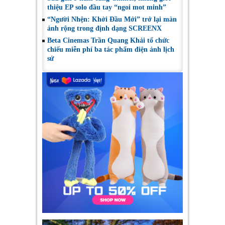
thiệu EP solo đầu tay “ngoi mot minh”
“Người Nhện: Khởi Đầu Mới” trở lại màn
ảnh rộng trong định dạng SCREENX
Beta Cinemas Trần Quang Khải tổ chức
chiếu miễn phí ba tác phẩm điện ảnh lịch
sử