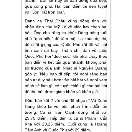
mạnh:
“Bài hát này thì dàn dựng quá đẹp,
quá công phu. Hai bạn diễn thì đẹp tuyệt
vời luôn, rất tròn trịa”.
Danh ca Thái Châu cũng đồng tình với
nhận định của Mỹ Lệ về việc lựa chọn bài
hát. Ông cho rằng ca khúc
Dòng sông tuổi
nhỏ
“quá hiền” để làm một ca khúc dự thi,
dù chất giọng của Quốc Phú rất tốt và hát
tình cảm rất hay. Thậm chí, dần về cuối,
Quốc Phú hơi “đuối sức” khi phải chạy theo
bạn diễn vì tiết tấu quá nhanh, không phải
sở trường của anh. Nhạc sĩ Nguyễn Quang
góp ý:
“Nếu bạn đi tiếp, tôi nghĩ rằng bạn
nên tư duy sâu hơn vào bài hát và nghĩ xem
mình sẽ làm gì, có tuyệt chiêu gì cho bài hát
để thu hút được giám khảo và khán giả”.
Đêm bán kết 2 với chủ đề nhạc sĩ Vũ Xuân
Hùng khép lại với bốn phần trình diễn ấn
tượng. Ca sĩ Trân Oanh đứng nhất với
29,75 điểm. Tiếp đến là ca sĩ Phạm Tuấn
Kha với 29,25 điểm. Cuối cùng là Hoàng
Tâm Anh và Quốc Phú với 29 điểm.