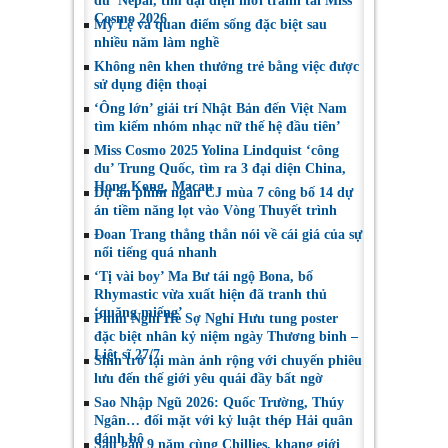
du’ Nepal, tìm đại diện mới tranh tài Miss
Cosmo 2026
Mỹ Lệ và quan điểm sống đặc biệt sau
nhiều năm làm nghề
Không nên khen thưởng trẻ bằng việc được
sử dụng điện thoại
‘Ông lớn’ giải trí Nhật Bản đến Việt Nam
tìm kiếm nhóm nhạc nữ thế hệ đầu tiên’
Miss Cosmo 2025 Yolina Lindquist ‘công
du’ Trung Quốc, tìm ra 3 đại diện China,
Hong Kong, Macau
Dự án phim ngắn CJ mùa 7 công bố 14 dự
án tiềm năng lọt vào Vòng Thuyết trình
Đoan Trang thẳng thắn nói về cái giá của sự
nổi tiếng quá nhanh
‘Tị vài boy’ Ma Bư tái ngộ Bona, bố
Rhymastic vừa xuất hiện đã tranh thủ
‘quăng miếng’
Phim Nghỉ Hè Sợ Nghỉ Hưu tung poster
đặc biệt nhân kỷ niệm ngày Thương binh –
Liệt sĩ 27/7
Shin trở lại màn ảnh rộng với chuyến phiêu
lưu đến thế giới yêu quái đầy bất ngờ
Sao Nhập Ngũ 2026: Quốc Trường, Thúy
Ngân… đối mặt với kỷ luật thép Hải quân
đánh bộ
Sau gần 9 năm cùng Chillies, khang giới