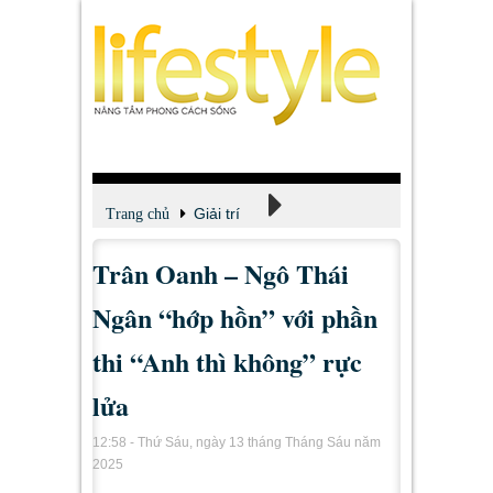
Giải trí
Trang chủ
Trân Oanh – Ngô Thái
Xem - Nghe - Đọc
Ngân “hớp hồn” với phần
thi “Anh thì không” rực
lửa
12:58 - Thứ Sáu, ngày 13 tháng Tháng Sáu năm
2025