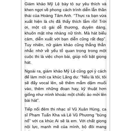
Giám khảo Mỹ Lệ bày tỏ sự yêu thích và
khen ngợi về phong cách trình diễn lẫn thần
thái của Hoàng Tâm Anh.
“Thực ra bạn vừa
xuất hiện là chị đã thấy thích lắm rồi! Trời
ơi, một cô gái dễ thương, duyên dáng,
khuôn mặt nhẹ nhàng nữ tính. Mà hát biểu
cảm, diễn xuất với bạn diễn cũng rất đẹp”.
Tuy nhiên, nữ giám khảo cũng thẳng thắn
nhắc nhở về yếu tố quan trọng trong một
cuộc thi là việc chọn bài, giúp nổi bật giọng
hát.
Ngoài ra, giám khảo Mỹ Lệ cũng gợi ý cách
để làm mới ca khúc
Lãng du: “Nếu là tôi, tôi
sẽ đẩy vocal lên, sẽ thêm mắm dặm muối
vào, thêm những đoạn hay, kỹ thuật hơn
giống như mình khoác một chiếc áo mới lên
bài hát”.
Tiếp nối đêm thi nhạc sĩ Vũ Xuân Hùng, ca
sĩ Phạm Tuấn Kha và Lê Vũ Phương “bùng
nổ” với ca khúc
Ai sẽ là em.
Với chất giọng
nội lực, mạnh mẽ của mình, bộ đôi mang