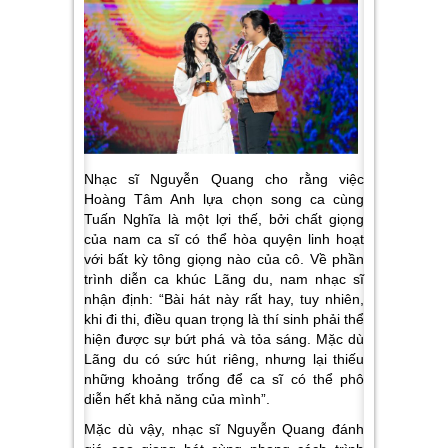
Nhạc sĩ Nguyễn Quang cho rằng việc
Hoàng Tâm Anh lựa chọn song ca cùng
Tuấn Nghĩa là một lợi thế, bởi chất giọng
của nam ca sĩ có thể hòa quyện linh hoạt
với bất kỳ tông giọng nào của cô. Về phần
trình diễn ca khúc
Lãng du
, nam nhạc sĩ
nhận định:
“Bài hát này rất hay, tuy nhiên,
khi đi thi, điều quan trọng là thí sinh phải thể
hiện được sự bứt phá và tỏa sáng. Mặc dù
Lãng du có sức hút riêng, nhưng lại thiếu
những khoảng trống để ca sĩ có thể phô
diễn hết khả năng của mình”.
Mặc dù vậy, nhạc sĩ Nguyễn Quang đánh