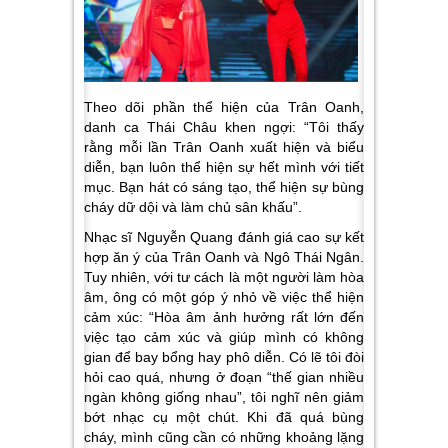
Theo dõi phần thể hiện của Trân Oanh,
danh ca Thái Châu khen ngợi:
“Tôi thấy
rằng mỗi lần Trân Oanh xuất hiện và biểu
diễn, bạn luôn thể hiện sự hết mình với tiết
mục. Bạn hát có sáng tạo, thể hiện sự bùng
cháy dữ dội và làm chủ sân khấu”.
Nhạc sĩ Nguyễn Quang đánh giá cao sự kết
hợp ăn ý của Trân Oanh và Ngô Thái Ngân.
Tuy nhiên, với tư cách là một người làm hòa
âm, ông có một góp ý nhỏ về việc thể hiện
cảm xúc:
“Hòa âm ảnh hưởng rất lớn đến
việc tạo cảm xúc và giúp mình có không
gian để bay bổng hay phô diễn. Có lẽ tôi đòi
hỏi cao quá, nhưng ở đoạn “thế gian nhiều
ngàn không giống nhau”, tôi nghĩ nên giảm
bớt nhạc cụ một chút. Khi đã quá bùng
cháy, mình cũng cần có những khoảng lặng