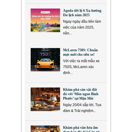
Agoda tiết lộ 6 Xu hướng
Du lịch năm 2025
Ngay ngày đầu tiên làm
việc của năm 2025,
nền...
McLaren 750S: Chuẩn
mực mới cho siêu xe!
Với việc ra mắt mẫu xe
750S, McLaren xác
định...
Khám phá sản vật đất
đỏ với ‘Món ngon Bình
Phước’ tại Mặn Mòi
Ngày 20/04 sắp tới, Tọa
đàm & Trải nghiệm...
Khám phá văn hóa ẩm
thực bản địa Sài Gòn từ