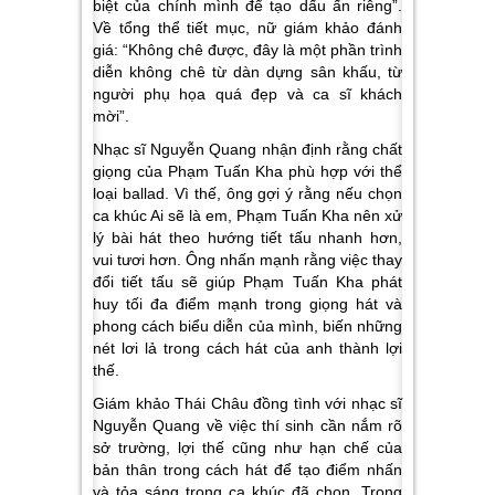
biệt của chính mình để tạo dấu ấn riêng”.
Về tổng thể tiết mục, nữ giám khảo đánh
giá:
“Không chê được, đây là một phần trình
diễn không chê từ dàn dựng sân khấu, từ
người phụ họa quá đẹp và ca sĩ khách
mời”.
Nhạc sĩ Nguyễn Quang nhận định rằng chất
giọng của Phạm Tuấn Kha phù hợp với thể
loại ballad. Vì thế, ông gợi ý rằng nếu chọn
ca khúc
Ai sẽ là em,
Phạm Tuấn Kha nên xử
lý bài hát theo hướng tiết tấu nhanh hơn,
vui tươi hơn. Ông nhấn mạnh rằng việc thay
đổi tiết tấu sẽ giúp Phạm Tuấn Kha phát
huy tối đa điểm mạnh trong giọng hát và
phong cách biểu diễn của mình, biến những
nét lơi lả trong cách hát của anh thành lợi
thế.
Giám khảo Thái Châu đồng tình với nhạc sĩ
Nguyễn Quang về việc thí sinh cần nắm rõ
sở trường, lợi thế cũng như hạn chế của
bản thân trong cách hát để tạo điểm nhấn
và tỏa sáng trong ca khúc đã chọn. Trong