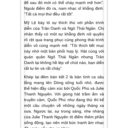
để sau đó mới có thể cháy mạnh mẽ hơn”
.
Ngoài điểm đó ra, nam nhạc sĩ khẳng định:
“Tất cả mọi thứ đều rất tốt”.
Mỹ Lệ bày tỏ sự thích thú với phần trình
diễn của Trân Oanh và Ngô Thái Ngân. Chị
nhận thấy có một sự khẳng định nữ quyền
rõ rệt qua trang phục cùng phong thái trình
diễn vô cùng mạnh mẽ.
“Tôi thích tiết mục
này nhờ một bản phối hợp lý. Hát cùng với
quán quân Ngô Thái Ngân nhưng Trân
Oanh lại không hề lép vế chút nào, bạn diễn
rất tự tin và rất cháy”.
Khép lại đêm bán kết 2 là bản tình ca sâu
lắng mang tên
Dòng sông tuổi nhỏ,
được
thể hiện đầy cảm xúc bởi Quốc Phú và Julie
Thanh Nguyên. Với giọng hát trầm ấm và
truyền cảm, Quốc Phú như đang thủ thỉ kể
một câu chuyện về những ngày tháng xa
xưa. Ngược lại, sự trong sáng, nhẹ nhàng
của Julie Thanh Nguyên tô điểm thêm phần
sống động, tạo nên một bức tranh âm nhạc