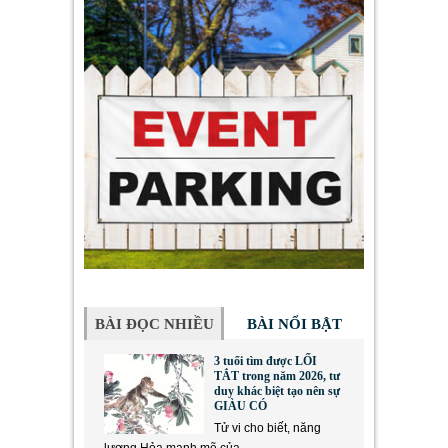
BÀI ĐỌC NHIỀU
BÀI NỔI BẬT
3 tuổi tìm được LỐI
TẮT trong năm 2026, tư
duy khác biệt tạo nên sự
GIÀU CÓ
Tử vi cho biết, năng
lượng Hỏa mạnh mẽ của...