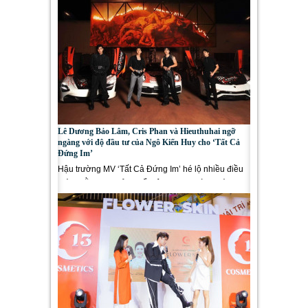
Lê Dương Bảo Lâm, Cris Phan và Hieuthuhai ngỡ
ngàng với độ đầu tư của Ngô Kiến Huy cho ‘Tất Cả
Đứng Im’
Hậu trường MV ‘Tất Cả Đứng Im’ hé lộ nhiều điều
thú vị đằng sau sản phẩm âm nhạc hoành tráng,
đánh dấu...