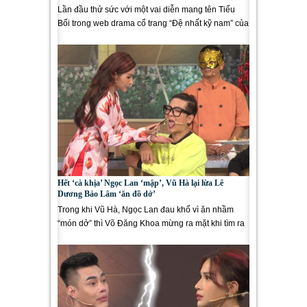
Lần đầu thử sức với một vai diễn mang tên Tiểu
Bối trong web drama cổ trang “Đệ nhất kỹ nam” của
Lê Dương...
Hết ‘cà khịa’ Ngọc Lan ‘mập’, Vũ Hà lại lừa Lê
Dương Bảo Lâm ‘ăn đồ dở’
Trong khi Vũ Hà, Ngọc Lan đau khổ vì ăn nhầm
“món dở” thì Võ Đăng Khoa mừng ra mặt khi tìm ra
siêu bếp Alain Nguyễn....