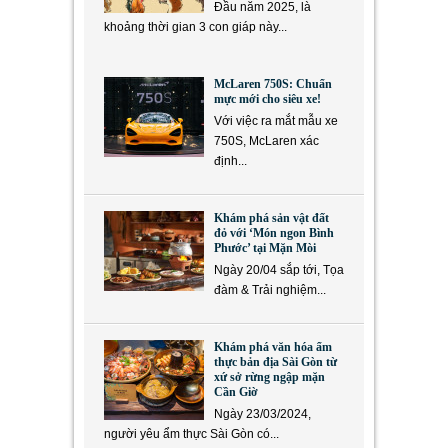
Đầu năm 2025, là
khoảng thời gian 3 con giáp này...
McLaren 750S: Chuẩn
mực mới cho siêu xe!
Với việc ra mắt mẫu xe
750S, McLaren xác
định...
Khám phá sản vật đất
đỏ với ‘Món ngon Bình
Phước’ tại Mặn Mòi
Ngày 20/04 sắp tới, Tọa
đàm & Trải nghiệm...
Khám phá văn hóa ẩm
thực bản địa Sài Gòn từ
xứ sở rừng ngập mặn
Cần Giờ
Ngày 23/03/2024,
người yêu ẩm thực Sài Gòn có...