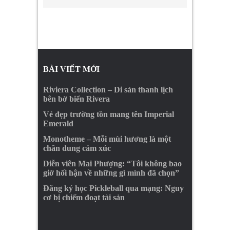
BÀI VIẾT MỚI
Riviera Collection – Di sản thanh lịch
bên bờ biển Rivera
Vẻ đẹp trường tồn mang tên Imperial
Emerald
Monotheme – Mỗi mùi hương là một
chân dung cảm xúc
Diễn viên Mai Phượng: “Tôi không bao
giờ hối hận về những gì mình đã chọn”
Đăng ký học Pickleball qua mạng: Nguy
cơ bị chiếm đoạt tài sản