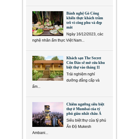
Bánh nghệ Gò Công
khiến thực khách trầm
trồ vì công phu và đẹp
mắt
Ngày 16/12/2023, các
nghệ nhân ẩm thực Việt Nam...
Khách sạn The Secret
Côn Đảo sẽ mở cửa khu
biệt thự vào tháng 11
Trải nghiệm nghỉ
dưỡng đẳng cấp và
ẩm...
Chiêm ngưỡng siêu biệt
thự ở Mumbai của tỷ
phú giàu nhất châu Á
Siêu biệt thự của tỷ phú
Ấn Độ Mukesh
Ambani...