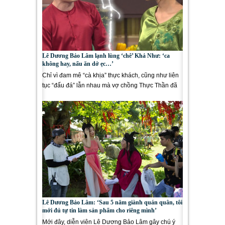
Lê Dương Bảo Lâm lạnh lùng ‘chê’ Khả Như: ‘ca
không hay, nấu ăn dở ẹc…’
Chỉ vì đam mê “cà khịa” thực khách, cũng như liên
tục “đấu đá” lẫn nhau mà vợ chồng Thực Thần đã
bị...
Lê Dương Bảo Lâm: ‘Sau 5 năm giành quán quân, tôi
mới đủ tự tin làm sản phẩm cho riêng mình’
Mới đây, diễn viên Lê Dương Bảo Lâm gây chú ý