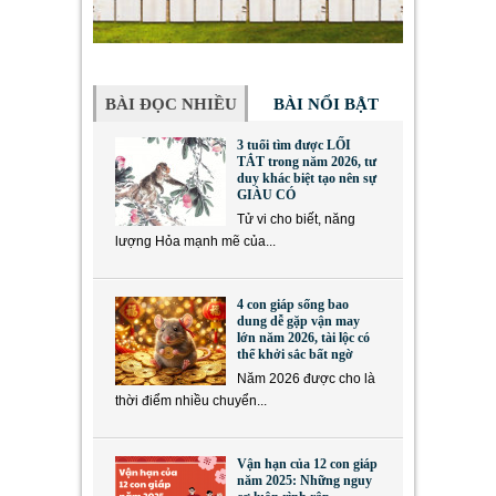
BÀI ĐỌC NHIỀU
BÀI NỔI BẬT
3 tuổi tìm được LỐI
TẮT trong năm 2026, tư
duy khác biệt tạo nên sự
GIÀU CÓ
Tử vi cho biết, năng
lượng Hỏa mạnh mẽ của...
4 con giáp sống bao
dung dễ gặp vận may
lớn năm 2026, tài lộc có
thể khởi sắc bất ngờ
Năm 2026 được cho là
thời điểm nhiều chuyển...
Vận hạn của 12 con giáp
năm 2025: Những nguy