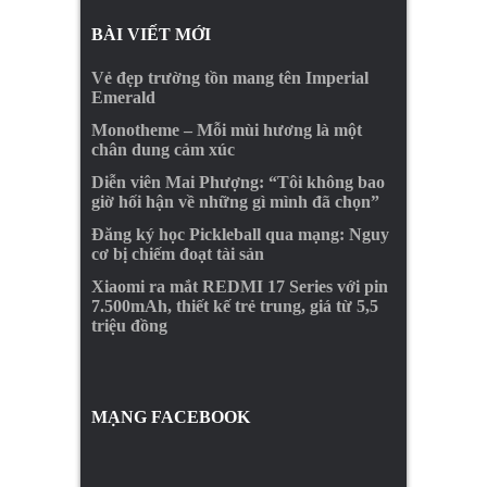
BÀI VIẾT MỚI
Vẻ đẹp trường tồn mang tên Imperial
Emerald
Monotheme – Mỗi mùi hương là một
chân dung cảm xúc
Diễn viên Mai Phượng: “Tôi không bao
giờ hối hận về những gì mình đã chọn”
Đăng ký học Pickleball qua mạng: Nguy
cơ bị chiếm đoạt tài sản
Xiaomi ra mắt REDMI 17 Series với pin
7.500mAh, thiết kế trẻ trung, giá từ 5,5
triệu đồng
MẠNG FACEBOOK