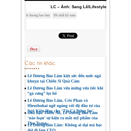
LC – Ảnh: Sang Lê/Lifestyle
le duong bao lam
Đệ nhất kỹ nam
Các tin khác
Lê Dương Bảo Lâm kiệt sức đến mức ngã
khuỵu tại Chiến Sĩ Quả Cảm
Lê Dương Bảo Lâm vừa mừng vừa tiếc khi
“gà cưng” lọt hố
Lê Dương Bảo Lâm, Cris Phan và
Hieuthuhai ngỡ ngàng với độ đầu tư của
Ngô Kiến Huy cho ‘Tất Cả Đứng Im’
Hoa hậu Thiên Ân, Lê Dương Bảo Lâm
‘náo loạn’ sự kiện ra mắt mỹ phẩm của
Thu Trang
Lê Dương Bảo Lâm: Không ai dại mà học
đòi đi làm CEO