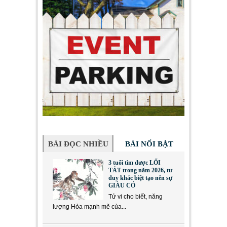
BÀI ĐỌC NHIỀU
BÀI NỔI BẬT
3 tuổi tìm được LỐI
TẮT trong năm 2026, tư
duy khác biệt tạo nên sự
GIÀU CÓ
Tử vi cho biết, năng
lượng Hỏa mạnh mẽ của...