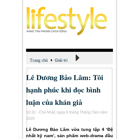
Giải trí
Trang chủ
Lê Dương Bảo Lâm: Tôi
Xem - Nghe - Đọc
hạnh phúc khi đọc bình
luận của khán giả
10:32 - Chủ Nhật, ngày 9 tháng Tháng Tám năm
2020
Lê Dương Bảo Lâm vừa tung tập 4 ‘Đệ
nhất kỹ nam’, sản phẩm web-drama đầu