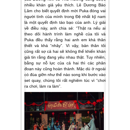
nhiều khán giả yêu thích. Lê Dương Bảo
Lâm cho biết quyết định mời Puka đóng vai
người tình của mình trong Đệ nhất kỹ nam
là một quyết định táo bạo của anh. Lý giải
về điều này, anh chia sẻ: “Thật ra nếu ai
theo dõi hành trình làm nghề của tôi và
Puka đều thấy rằng hai anh em khá thân
thiết và khá “nhây”. Vì vậy, bản thân tôi
cũng rất sợ cả hai sẽ không thể khiến khán
giả tin rằng đang yêu nhau thật. Tuy nhiên,
bằng sự nỗ lực của cả hai thì các phân
đoạn này cũng hoàn thành. Mặc dù ở ngoài
có đùa giỡn như thế nào song khi bước vào
set quay, chúng tôi rất nghiêm túc vì “chơi
ra chơi, làm ra làm”.