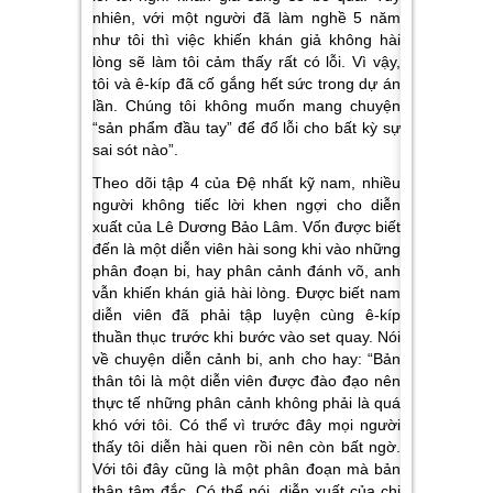
nhiên, với một người đã làm nghề 5 năm
như tôi thì việc khiến khán giả không hài
lòng sẽ làm tôi cảm thấy rất có lỗi. Vì vậy,
tôi và ê-kíp đã cố gắng hết sức trong dự án
lần. Chúng tôi không muốn mang chuyện
“sản phẩm đầu tay” để đổ lỗi cho bất kỳ sự
sai sót nào”.
Theo dõi tập 4 của Đệ nhất kỹ nam, nhiều
người không tiếc lời khen ngợi cho diễn
xuất của Lê Dương Bảo Lâm. Vốn được biết
đến là một diễn viên hài song khi vào những
phân đoạn bi, hay phân cảnh đánh võ, anh
vẫn khiến khán giả hài lòng. Được biết nam
diễn viên đã phải tập luyện cùng ê-kíp
thuần thục trước khi bước vào set quay. Nói
về chuyện diễn cảnh bi, anh cho hay: “Bản
thân tôi là một diễn viên được đào đạo nên
thực tế những phân cảnh không phải là quá
khó với tôi. Có thể vì trước đây mọi người
thấy tôi diễn hài quen rồi nên còn bất ngờ.
Với tôi đây cũng là một phân đoạn mà bản
thân tâm đắc. Có thể nói, diễn xuất của chị