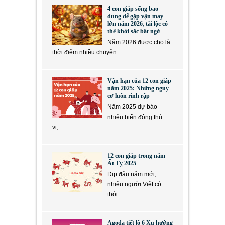
4 con giáp sống bao
dung dễ gặp vận may
lớn năm 2026, tài lộc có
thể khởi sắc bất ngờ
Năm 2026 được cho là
thời điểm nhiều chuyển...
Vận hạn của 12 con giáp
năm 2025: Những nguy
cơ luôn rình rập
Năm 2025 dự báo
nhiều biến động thú
vị,...
12 con giáp trong năm
Ất Tỵ 2025
Dịp đầu năm mới,
nhiều người Việt có
thói...
Agoda tiết lộ 6 Xu hướng