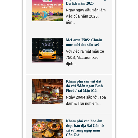
Du lịch năm 2025
Ngay ngày đầu tiên làm
việc của năm 2025,
nền...
McLaren 750S: Chuẩn
mực mới cho siêu xe!
Với việc ra mắt mẫu xe
750S, McLaren xác
định...
Khám phá sản vật đất
đỏ với ‘Món ngon Bình
Phước’ tại Mặn Mòi
Ngày 20/04 sắp tới, Tọa
đàm & Trải nghiệm...
Khám phá văn hóa ẩm
thực bản địa Sài Gòn từ
xứ sở rừng ngập mặn
Cần Giờ