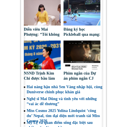
Diễn viên Mai
Đăng ký học
Phượng: “Tôi không
Pickleball qua mạng:
bao giờ hối hận về
Nguy cơ bị chiếm
những gì mình đã
đoạt tài sản
chọn”
NSND Trịnh Kim
Phim ngắn của Dự
Chi được bầu làm
án phim ngắn CJ
Phó Chủ tịch Hội
tiếp tục được đề cử
Hai nàng hậu nhà Sen Vàng nhập hội, cùng
Nghệ sĩ Sân khấu
tại LHP quốc tế
Duniverse chinh phục khán giả
Việt Nam
Toronto 2026
Nghệ sĩ Mai Dũng và tình yêu với những
“vai ác dễ thương”
Miss Cosmo 2025 Yolina Lindquist ‘công
du’ Nepal, tìm đại diện mới tranh tài Miss
Cosmo 2026
Mỹ Lệ và quan điểm sống đặc biệt sau