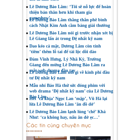
Lê Dương Bảo Lâm: ‘Tôi sẽ nỗ lực để hoàn
thiện bản thân hơn khi tham gia
gameshow’
Lê Dương Bảo Lâm thẳng thắn phê bình
cách Nhật Kim Anh cầm bảng giải thưởng
Lê Dương Bảo Lâm nói gì trước nhận xét bị
Lê Giang lấn át trong Đệ nhất kỹ nam
Dao kéo cả mặt, Dương Lâm còn tính
‘tiêm’ thêm lỗ tai để tài lộc dồi dào
Đàm Vĩnh Hưng, Lý Nhã Kỳ, Trường
Giang đến mừng Lê Dương Bảo Lâm ra
mắt web-drama đầu tay
Lê Dương Bảo Lâm nói gì về kinh phí đầu
tư Đệ nhất kỹ nam
Mẫu nhí Bảo Hà thử sức đóng phim với
web drama ‘Đệ nhất kỹ nam’ của Lê Dương
Bảo Lâm
Hết ‘cà khịa’ Ngọc Lan ‘mập’, Vũ Hà lại
lừa Lê Dương Bảo Lâm ‘ăn đồ dở’
Lê Dương Bảo Lâm lạnh lùng ‘chê’ Khả
Như: ‘ca không hay, nấu ăn dở ẹc…’
Các tin cùng chuyên mục