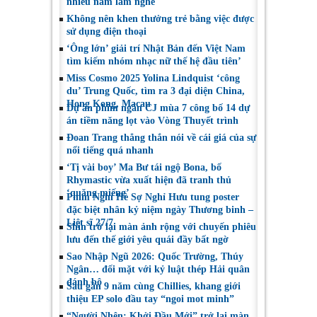
nhiều năm làm nghề
Không nên khen thưởng trẻ bằng việc được
sử dụng điện thoại
‘Ông lớn’ giải trí Nhật Bản đến Việt Nam
tìm kiếm nhóm nhạc nữ thế hệ đầu tiên’
Miss Cosmo 2025 Yolina Lindquist ‘công
du’ Trung Quốc, tìm ra 3 đại diện China,
Hong Kong, Macau
Dự án phim ngắn CJ mùa 7 công bố 14 dự
án tiềm năng lọt vào Vòng Thuyết trình
Đoan Trang thẳng thắn nói về cái giá của sự
nổi tiếng quá nhanh
‘Tị vài boy’ Ma Bư tái ngộ Bona, bố
Rhymastic vừa xuất hiện đã tranh thủ
‘quăng miếng’
Phim Nghỉ Hè Sợ Nghỉ Hưu tung poster
đặc biệt nhân kỷ niệm ngày Thương binh –
Liệt sĩ 27/7
Shin trở lại màn ảnh rộng với chuyến phiêu
lưu đến thế giới yêu quái đầy bất ngờ
Sao Nhập Ngũ 2026: Quốc Trường, Thúy
Ngân… đối mặt với kỷ luật thép Hải quân
đánh bộ
Sau gần 9 năm cùng Chillies, khang giới
thiệu EP solo đầu tay “ngoi mot minh”
“Người Nhện: Khởi Đầu Mới” trở lại màn