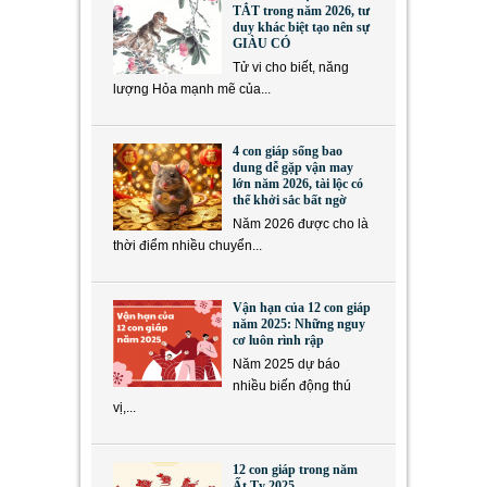
TẮT trong năm 2026, tư
duy khác biệt tạo nên sự
GIÀU CÓ
Tử vi cho biết, năng
lượng Hỏa mạnh mẽ của...
4 con giáp sống bao
dung dễ gặp vận may
lớn năm 2026, tài lộc có
thể khởi sắc bất ngờ
Năm 2026 được cho là
thời điểm nhiều chuyển...
Vận hạn của 12 con giáp
năm 2025: Những nguy
cơ luôn rình rập
Năm 2025 dự báo
nhiều biến động thú
vị,...
12 con giáp trong năm
Ất Tỵ 2025