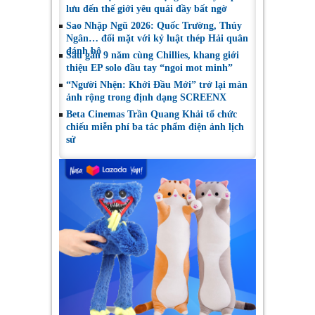
lưu đến thế giới yêu quái đầy bất ngờ
Sao Nhập Ngũ 2026: Quốc Trường, Thúy
Ngân… đối mặt với kỷ luật thép Hải quân
đánh bộ
Sau gần 9 năm cùng Chillies, khang giới
thiệu EP solo đầu tay “ngoi mot minh”
“Người Nhện: Khởi Đầu Mới” trở lại màn
ảnh rộng trong định dạng SCREENX
Beta Cinemas Trần Quang Khải tổ chức
chiếu miễn phí ba tác phẩm điện ảnh lịch
sử