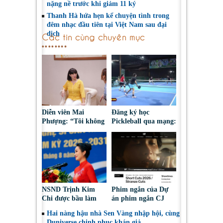
nặng nề trước khi giảm 11 ký
Thanh Hà hứa hẹn kể chuyện tình trong
đêm nhạc đầu tiên tại Việt Nam sau đại
dịch
Các tin cùng chuyên mục
Diễn viên Mai
Đăng ký học
Phượng: “Tôi không
Pickleball qua mạng:
bao giờ hối hận về
Nguy cơ bị chiếm
những gì mình đã
đoạt tài sản
chọn”
NSND Trịnh Kim
Phim ngắn của Dự
Chi được bầu làm
án phim ngắn CJ
Phó Chủ tịch Hội
tiếp tục được đề cử
Hai nàng hậu nhà Sen Vàng nhập hội, cùng
Nghệ sĩ Sân khấu
tại LHP quốc tế
Duniverse chinh phục khán giả