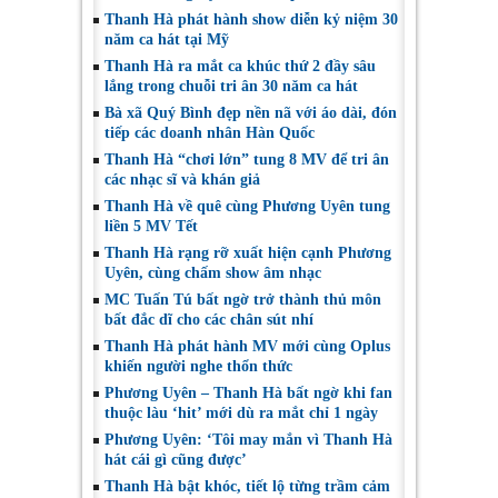
Thanh Hà phát hành show diễn kỷ niệm 30
năm ca hát tại Mỹ
Thanh Hà ra mắt ca khúc thứ 2 đầy sâu
lắng trong chuỗi tri ân 30 năm ca hát
Bà xã Quý Bình đẹp nền nã với áo dài, đón
tiếp các doanh nhân Hàn Quốc
Thanh Hà “chơi lớn” tung 8 MV để tri ân
các nhạc sĩ và khán giả
Thanh Hà về quê cùng Phương Uyên tung
liền 5 MV Tết
Thanh Hà rạng rỡ xuất hiện cạnh Phương
Uyên, cùng chấm show âm nhạc
MC Tuấn Tú bất ngờ trở thành thủ môn
bất đắc dĩ cho các chân sút nhí
Thanh Hà phát hành MV mới cùng Oplus
khiến người nghe thổn thức
Phương Uyên – Thanh Hà bất ngờ khi fan
thuộc làu ‘hit’ mới dù ra mắt chỉ 1 ngày
Phương Uyên: ‘Tôi may mắn vì Thanh Hà
hát cái gì cũng được’
Thanh Hà bật khóc, tiết lộ từng trầm cảm