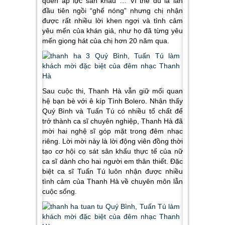
quen áp lực sân khấu … Vì thế dù là lần
đầu tiên ngồi “ghế nóng” nhưng chị nhận
được rất nhiều lời khen ngợi và tình cảm
yêu mến của khán giả, như họ đã từng yêu
mến giọng hát của chị hơn 20 năm qua.
Sau cuộc thi, Thanh Hà vẫn giữ mối quan
hệ bạn bè với ê kíp Tình Bolero. Nhận thấy
Quý Bình và Tuấn Tú có nhiều tố chất để
trở thành ca sĩ chuyên nghiệp, Thanh Hà đã
mời hai nghệ sĩ góp mặt trong đêm nhạc
riêng. Lời mời này là lời động viên đồng thời
tạo cơ hội cọ sát sân khấu thực tế của nữ
ca sĩ dành cho hai người em thân thiết. Đặc
biệt ca sĩ Tuấn Tú luôn nhận được nhiều
tình cảm của Thanh Hà về chuyên môn lẫn
cuộc sống.