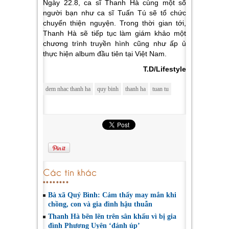
Ngày 22.8, ca sĩ Thanh Hà cùng một số
người bạn như ca sĩ Tuấn Tú sẽ tổ chức
chuyến thiện nguyện. Trong thời gian tới,
Thanh Hà sẽ tiếp tục làm giám khảo một
chương trình truyền hình cũng như ấp ủ
thực hiện album đầu tiên tại Việt Nam.
T.D/Lifestyle
dem nhac thanh ha
quy binh
thanh ha
tuan tu
Các tin khác
Bà xã Quý Bình: Cảm thấy may mắn khi
chồng, con và gia đình hậu thuẫn
Thanh Hà bẽn lẽn trên sân khấu vì bị gia
đình Phương Uyên ‘đánh úp’