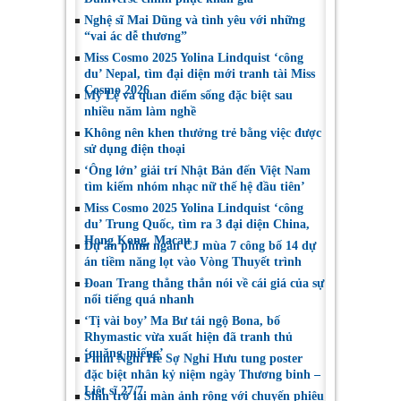
Việt Nam
Toronto 2026
Nghệ sĩ Mai Dũng và tình yêu với những
“vai ác dễ thương”
Miss Cosmo 2025 Yolina Lindquist ‘công
du’ Nepal, tìm đại diện mới tranh tài Miss
Cosmo 2026
Mỹ Lệ và quan điểm sống đặc biệt sau
nhiều năm làm nghề
Không nên khen thưởng trẻ bằng việc được
sử dụng điện thoại
‘Ông lớn’ giải trí Nhật Bản đến Việt Nam
tìm kiếm nhóm nhạc nữ thế hệ đầu tiên’
Miss Cosmo 2025 Yolina Lindquist ‘công
du’ Trung Quốc, tìm ra 3 đại diện China,
Hong Kong, Macau
Dự án phim ngắn CJ mùa 7 công bố 14 dự
án tiềm năng lọt vào Vòng Thuyết trình
Đoan Trang thẳng thắn nói về cái giá của sự
nổi tiếng quá nhanh
‘Tị vài boy’ Ma Bư tái ngộ Bona, bố
Rhymastic vừa xuất hiện đã tranh thủ
‘quăng miếng’
Phim Nghỉ Hè Sợ Nghỉ Hưu tung poster
đặc biệt nhân kỷ niệm ngày Thương binh –
Liệt sĩ 27/7
Shin trở lại màn ảnh rộng với chuyến phiêu