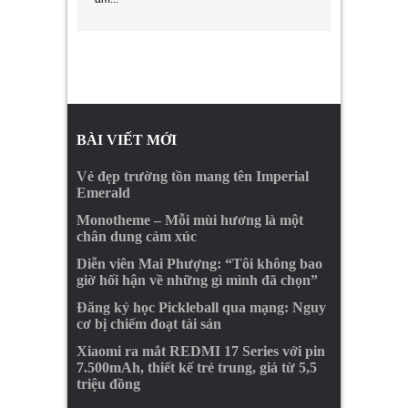
BÀI VIẾT MỚI
Vẻ đẹp trường tồn mang tên Imperial
Emerald
Monotheme – Mỗi mùi hương là một
chân dung cảm xúc
Diễn viên Mai Phượng: “Tôi không bao
giờ hối hận về những gì mình đã chọn”
Đăng ký học Pickleball qua mạng: Nguy
cơ bị chiếm đoạt tài sản
Xiaomi ra mắt REDMI 17 Series với pin
7.500mAh, thiết kế trẻ trung, giá từ 5,5
triệu đồng