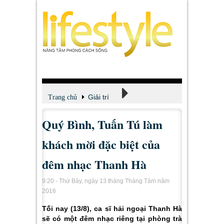
Giải trí
Trang chủ
Quý Bình, Tuấn Tú làm
Xem - Nghe - Đọc
khách mời đặc biệt của
đêm nhạc Thanh Hà
9:20 - Thứ Bảy, ngày 13 tháng Tháng Tám năm
2016
Tối nay (13/8), ca sĩ hải ngoại Thanh Hà
sẽ có một đêm nhạc riêng tại phòng trà