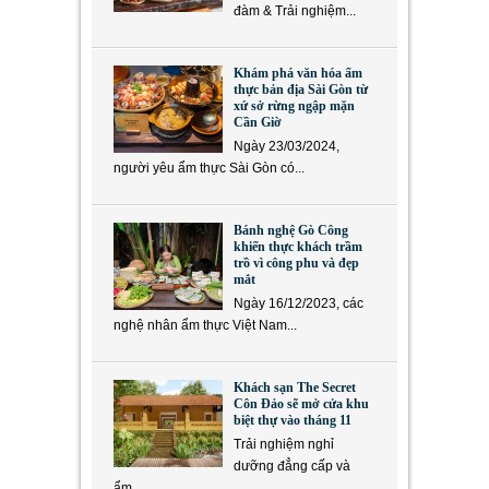
đàm & Trải nghiệm...
Khám phá văn hóa ẩm
thực bản địa Sài Gòn từ
xứ sở rừng ngập mặn
Cần Giờ
Ngày 23/03/2024,
người yêu ẩm thực Sài Gòn có...
Bánh nghệ Gò Công
khiến thực khách trầm
trồ vì công phu và đẹp
mắt
Ngày 16/12/2023, các
nghệ nhân ẩm thực Việt Nam...
Khách sạn The Secret
Côn Đảo sẽ mở cửa khu
biệt thự vào tháng 11
Trải nghiệm nghỉ
dưỡng đẳng cấp và
ẩm...