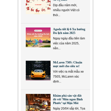
Dịp đầu năm mới,
nhiều người Việt có
thói...
Agoda tiết lộ 6 Xu hướng
Du lịch năm 2025
Ngay ngày đầu tiên làm
việc của năm 2025,
nền...
McLaren 750S: Chuẩn
mực mới cho siêu xe!
Với việc ra mắt mẫu xe
750S, McLaren xác
định...
Khám phá sản vật đất
đỏ với ‘Món ngon Bình
Phước’ tại Mặn Mòi
Ngày 20/04 sắp tới, Tọa