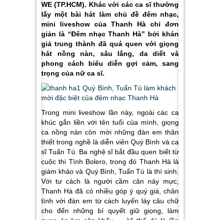
WE (TP.HCM). Khác với các ca sĩ thường
lấy một bài hát làm chủ đề đêm nhạc,
mini liveshow của Thanh Hà chỉ đơn
giản là “Đêm nhạc Thanh Hà” bởi khán
giả trung thành đã quá quen với giọng
hát nồng nàn, sâu lắng, da diết và
phong cách biểu diễn gợi cảm, sang
trọng của nữ ca sĩ.
Trong mini liveshow lần này, ngoài các ca
khúc gắn liền với tên tuổi của mình, giọng
ca nồng nàn còn mời những đàn em thân
thiết trong nghề là diễn viên Quý Bình và ca
sĩ Tuấn Tú. Ba nghệ sĩ bắt đầu quen biết từ
cuộc thi Tình Bolero, trong đó Thanh Hà là
giám khảo và Quý Bình, Tuấn Tú là thí sinh.
Với tư cách là người cầm cân nảy mực,
Thanh Hà đã có nhiều góp ý quý giá, chân
tình với đàn em từ cách luyến láy câu chữ
cho đến những bí quyết giữ giọng, làm