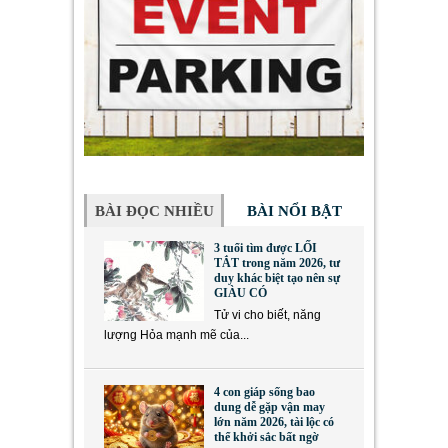
BÀI ĐỌC NHIỀU
BÀI NỔI BẬT
3 tuổi tìm được LỐI
TẮT trong năm 2026, tư
duy khác biệt tạo nên sự
GIÀU CÓ
Tử vi cho biết, năng
lượng Hỏa mạnh mẽ của...
4 con giáp sống bao
dung dễ gặp vận may
lớn năm 2026, tài lộc có
thể khởi sắc bất ngờ