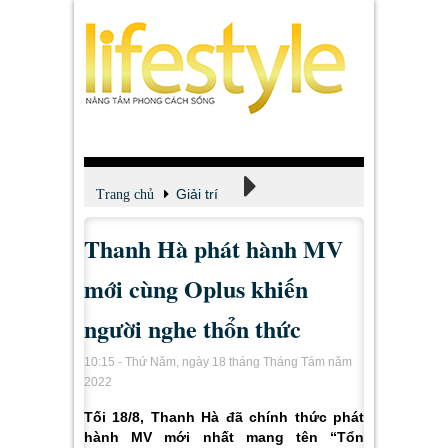
Giải trí
Trang chủ
Thanh Hà phát hành MV
Xem - Nghe - Đọc
mới cùng Oplus khiến
người nghe thổn thức
10:15 - Thứ Năm, ngày 18 tháng Tháng Tám năm
2022
Tối 18/8, Thanh Hà đã chính thức phát
hành MV mới nhất mang tên “Tổn