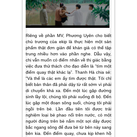
Riêng về phần MV, Phương Uyên cho biết
chủ trương của ekip là thực hiện một sản
phẩm thật đơn giản để khán giả có thể tập
trung nhiều hơn vào phần nghe. Dẫu vậy,
chị vẫn muốn có điểm nhấn về thị giác bằng
việc đưa thử thách cho đạo diễn là “
tìm một
điểm quay thật khác lạ
”. Thanh Hà chia sẻ:
“
Và thế là các em ấy tìm được thật. Tôi chỉ
biết bản thân đã phải dậy từ rất sớm vì phải
di chuyển khá xa. Đến một lúc gặp đường
sình lầy lội, chúng tôi phải xuống đi bộ. Đến
lúc gặp một đoạn sông suối, chúng tôi phải
ngồi trên bè. Lần đầu tiên tôi được trải
nghiệm loại bè phao nổi trên nước, có một
người đứng trên bè nắm một sợi dây được
bắc ngang sông để đưa bè từ bên này sang
bên kia. Đến điểm quay, chưa kịp khen hồ