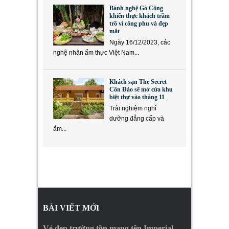
Bánh nghệ Gò Công
khiến thực khách trầm
trồ vì công phu và đẹp
mắt
Ngày 16/12/2023, các
nghệ nhân ẩm thực Việt Nam...
Khách sạn The Secret
Côn Đảo sẽ mở cửa khu
biệt thự vào tháng 11
Trải nghiệm nghỉ
dưỡng đẳng cấp và
ẩm...
BÀI VIẾT MỚI
Vẻ đẹp trường tồn mang tên Imperial