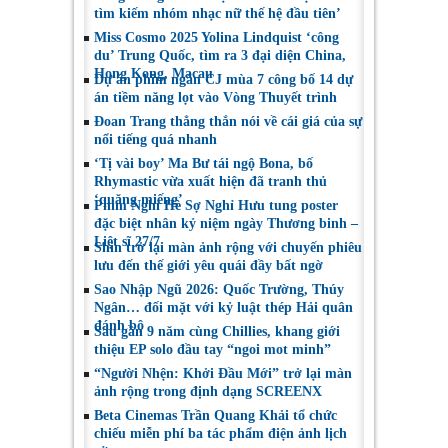
tìm kiếm nhóm nhạc nữ thế hệ đầu tiên’
Miss Cosmo 2025 Yolina Lindquist ‘công
du’ Trung Quốc, tìm ra 3 đại diện China,
Hong Kong, Macau
Dự án phim ngắn CJ mùa 7 công bố 14 dự
án tiềm năng lọt vào Vòng Thuyết trình
Đoan Trang thẳng thắn nói về cái giá của sự
nổi tiếng quá nhanh
‘Tị vài boy’ Ma Bư tái ngộ Bona, bố
Rhymastic vừa xuất hiện đã tranh thủ
‘quăng miếng’
Phim Nghỉ Hè Sợ Nghỉ Hưu tung poster
đặc biệt nhân kỷ niệm ngày Thương binh –
Liệt sĩ 27/7
Shin trở lại màn ảnh rộng với chuyến phiêu
lưu đến thế giới yêu quái đầy bất ngờ
Sao Nhập Ngũ 2026: Quốc Trường, Thúy
Ngân… đối mặt với kỷ luật thép Hải quân
đánh bộ
Sau gần 9 năm cùng Chillies, khang giới
thiệu EP solo đầu tay “ngoi mot minh”
“Người Nhện: Khởi Đầu Mới” trở lại màn
ảnh rộng trong định dạng SCREENX
Beta Cinemas Trần Quang Khải tổ chức
chiếu miễn phí ba tác phẩm điện ảnh lịch