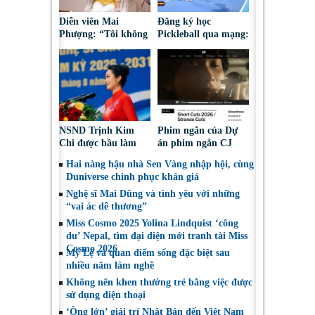
Diễn viên Mai
Đăng ký học
Phượng: “Tôi không
Pickleball qua mạng:
bao giờ hối hận về
Nguy cơ bị chiếm
những gì mình đã
đoạt tài sản
chọn”
NSND Trịnh Kim
Phim ngắn của Dự
Chi được bầu làm
án phim ngắn CJ
Phó Chủ tịch Hội
tiếp tục được đề cử
Hai nàng hậu nhà Sen Vàng nhập hội, cùng
Nghệ sĩ Sân khấu
tại LHP quốc tế
Duniverse chinh phục khán giả
Việt Nam
Toronto 2026
Nghệ sĩ Mai Dũng và tình yêu với những
“vai ác dễ thương”
Miss Cosmo 2025 Yolina Lindquist ‘công
du’ Nepal, tìm đại diện mới tranh tài Miss
Cosmo 2026
Mỹ Lệ và quan điểm sống đặc biệt sau
nhiều năm làm nghề
Không nên khen thưởng trẻ bằng việc được
sử dụng điện thoại
‘Ông lớn’ giải trí Nhật Bản đến Việt Nam