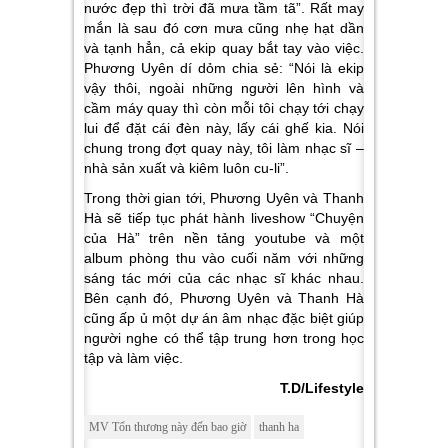
nước đẹp thì trời đã mưa tầm tã
”. Rất may
mắn là sau đó cơn mưa cũng nhẹ hạt dần
và tạnh hẳn, cả ekip quay bắt tay vào việc.
Phương Uyên dí dỏm chia sẻ: “
Nói là ekip
vậy thôi, ngoài những người lên hình và
cầm máy quay thì còn mỗi tôi chạy tới chạy
lui để đặt cái đèn này, lấy cái ghế kia. Nói
chung trong đợt quay này, tôi làm nhạc sĩ –
nhà sản xuất và kiêm luôn cu-li
”.
Trong thời gian tới, Phương Uyên và Thanh
Hà sẽ tiếp tục phát hành liveshow “Chuyện
của Hà” trên nền tảng youtube và một
album phòng thu vào cuối năm với những
sáng tác mới của các nhạc sĩ khác nhau.
Bên cạnh đó, Phương Uyên và Thanh Hà
cũng ấp ủ một dự án âm nhạc đặc biệt giúp
người nghe có thể tập trung hơn trong học
tập và làm việc.
T.D/Lifestyle
MV Tổn thương này đến bao giờ
thanh ha