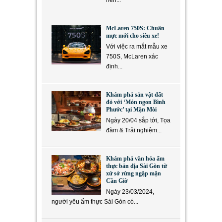
McLaren 750S: Chuẩn
mực mới cho siêu xe!
Với việc ra mắt mẫu xe
750S, McLaren xác
định...
Khám phá sản vật đất
đỏ với ‘Món ngon Bình
Phước’ tại Mặn Mòi
Ngày 20/04 sắp tới, Tọa
đàm & Trải nghiệm...
Khám phá văn hóa ẩm
thực bản địa Sài Gòn từ
xứ sở rừng ngập mặn
Cần Giờ
Ngày 23/03/2024,
người yêu ẩm thực Sài Gòn có...