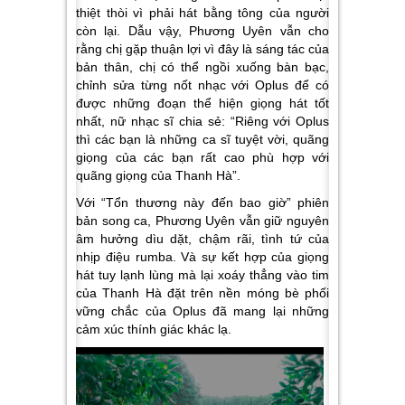
thiệt thòi vì phải hát bằng tông của người
còn lại. Dẫu vậy, Phương Uyên vẫn cho
rằng chị gặp thuận lợi vì đây là sáng tác của
bản thân, chị có thể ngồi xuống bàn bạc,
chỉnh sửa từng nốt nhạc với Oplus để có
được những đoạn thể hiện giọng hát tốt
nhất, nữ nhạc sĩ chia sẻ: “
Riêng với Oplus
thì các bạn là những ca sĩ tuyệt vời, quãng
giọng của các bạn rất cao phù hợp với
quãng giọng của Thanh Hà
”.
Với “Tổn thương này đến bao giờ” phiên
bản song ca, Phương Uyên vẫn giữ nguyên
âm hưởng dìu dặt, chậm rãi, tình tứ của
nhịp điệu rumba. Và sự kết hợp của giọng
hát tuy lạnh lùng mà lại xoáy thẳng vào tim
của Thanh Hà đặt trên nền móng bè phối
vững chắc của Oplus đã mang lại những
cảm xúc thính giác khác lạ.