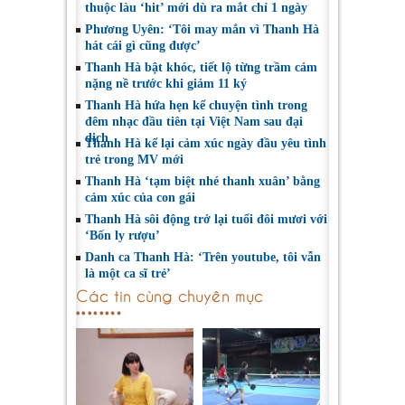
thuộc làu ‘hit’ mới dù ra mắt chỉ 1 ngày
Phương Uyên: ‘Tôi may mắn vì Thanh Hà
hát cái gì cũng được’
Thanh Hà bật khóc, tiết lộ từng trầm cảm
nặng nề trước khi giảm 11 ký
Thanh Hà hứa hẹn kể chuyện tình trong
đêm nhạc đầu tiên tại Việt Nam sau đại
dịch
Thanh Hà kể lại cảm xúc ngày đầu yêu tình
trẻ trong MV mới
Thanh Hà ‘tạm biệt nhé thanh xuân’ bằng
cảm xúc của con gái
Thanh Hà sôi động trở lại tuổi đôi mươi với
‘Bốn ly rượu’
Danh ca Thanh Hà: ‘Trên youtube, tôi vẫn
là một ca sĩ trẻ’
Các tin cùng chuyên mục