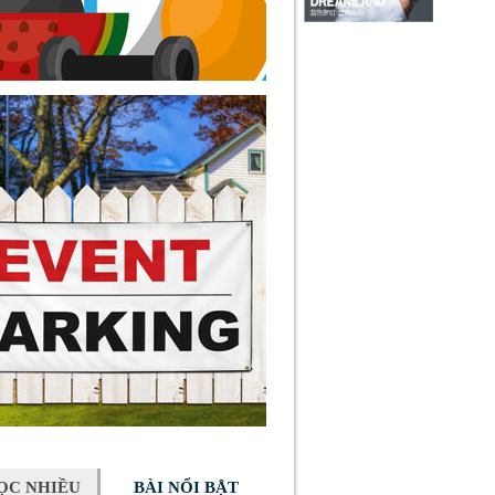
ỌC NHIỀU
BÀI NỔI BẬT