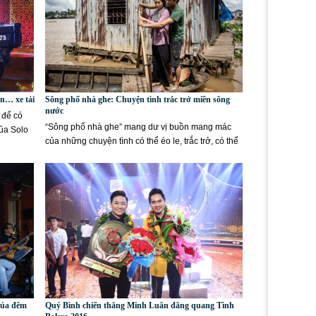
n… xe tải
Sông phố nhà ghe: Chuyện tình trắc trở miền sông
nước
 để có
“Sông phố nhà ghe” mang dư vị buồn mang mác
của Solo
của những chuyện tình có thể éo le, trắc trở, có thể
dở dang hay...
của đêm
Quý Bình chiến thắng Minh Luân đăng quang Tình