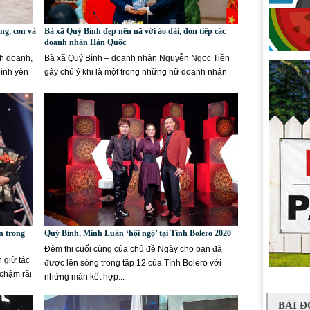
ng, con và
Bà xã Quý Bình đẹp nền nã với áo dài, đón tiếp các
doanh nhân Hàn Quốc
nh doanh,
Bà xã Quý Bình – doanh nhân Nguyễn Ngọc Tiền
bình yên
gây chú ý khi là một trong những nữ doanh nhân
hiếm hoi xuất hiện...
n trong
Quý Bình, Minh Luân ‘hội ngộ’ tại Tình Bolero 2020
Đêm thi cuối cùng của chủ đề Ngày cho bạn đã
 giữ tác
được lên sóng trong tập 12 của Tình Bolero với
chậm rãi
những màn kết hợp...
BÀI Đ