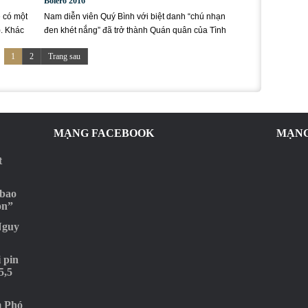
Bolero 2016
ẽ có một
Nam diễn viên Quý Bình với biệt danh “chú nhạn
). Khác
đen khét nắng” đã trở thành Quán quân của Tình
Bolero mùa đầu tiên,...
1
2
Trang sau
MẠNG FACEBOOK
MẠNG
t
 bao
ọn”
Nguy
 pin
5,5
m Phó