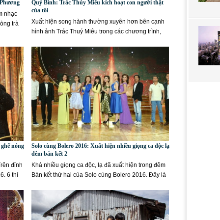
ê Phương
Quý Bình: Trác Thúy Miêu kích hoạt con người thật
của tôi
êm nhạc
Xuất hiện song hành thường xuyên hơn bên cạnh
òng trà
hình ảnh Trác Thuý Miêu trong các chương trình,
các sự kiện văn hóa và...
 ghế nóng
Solo cùng Bolero 2016: Xuất hiện nhiều giọng ca độc lạ
đêm bán kết 2
Trên đỉnh
Khá nhiều giọng ca độc, lạ đã xuất hiện trong đêm
. 6 thí
Bán kết thứ hai của Solo cùng Bolero 2016. Đây là
đêm tranh tài...