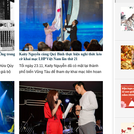
Ông trong
Kaity Nguyễn cùng Quý Bình thực hiện nghi thức kéo
cờ khai mạc LHP Việt Nam lần thứ 21
 Hứa Qúy
Tối ngày 23.11, Kaity Nguyễn đã có mặt tại thành
 giả bộ
phố biển Vũng Tàu để tham dự khai mạc liên hoan
phim Việt Nam lần...