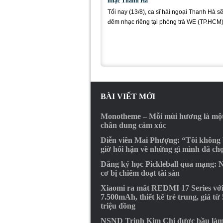
nhạc Thanh Hà
Tối nay (13/8), ca sĩ hải ngoại Thanh Hà s
đêm nhạc riêng tại phòng trà WE (TP.HCM
với các ca sĩ thường...
BÀI VIẾT MỚI
Monotheme – Mỗi mùi hương là mộ
chân dung cảm xúc
Diễn viên Mai Phượng: “Tôi không
giờ hối hận về những gì mình đã ch
Đăng ký học Pickleball qua mạng: 
cơ bị chiếm đoạt tài sản
Xiaomi ra mắt REDMI 17 Series với
7.500mAh, thiết kế trẻ trung, giá từ 
triệu đồng
NSND Trịnh Kim Chi được bầu là