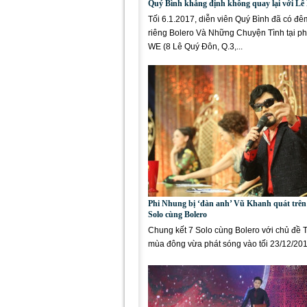
Quý Bình khẳng định không quay lại với L
Tối 6.1.2017, diễn viên Quý Bình đã có đ
riêng Bolero Và Những Chuyện Tình tại ph
WE (8 Lê Quý Đôn, Q.3,...
Phi Nhung bị ‘đàn anh’ Vũ Khanh quát trên
Solo cùng Bolero
Chung kết 7 Solo cùng Bolero với chủ đề 
mùa đông vừa phát sóng vào tối 23/12/2016
sinh xuất sắc của...