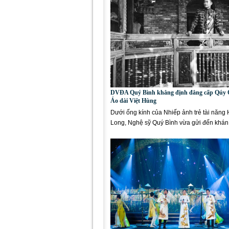
DVĐA Quý Bình khẳng định đẳng cấp Qúy 
Áo dài Việt Hùng
Dưới ống kính của Nhiếp ảnh trẻ tài năng
Long, Nghệ sỹ Quý Bình vừa gửi đến khán
ảnh Đại...