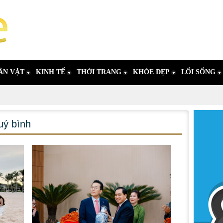
ÂN VẬT
KINH TẾ
THỜI TRANG
KHỎE ĐẸP
LỐI SỐNG
uý bình