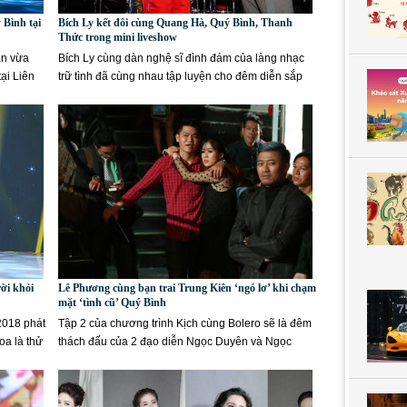
Bình tại
Bích Ly kết đôi cùng Quang Hà, Quý Bình, Thanh
Thức trong mini liveshow
ân vừa
Bích Ly cùng dàn nghệ sĩ đình đám của làng nhạc
ại Liên
trữ tình đã cùng nhau tập luyện cho đêm diễn sắp
tới của cô nàng...
ời khỏi
Lê Phương cùng bạn trai Trung Kiên ‘ngó lơ’ khi chạm
mặt ‘tình cũ’ Quý Bình
2018 phát
Tập 2 của chương trình Kịch cùng Bolero sẽ là đêm
oa là thử
thách đấu của 2 đạo diễn Ngọc Duyên và Ngọc
Tưởng. Với chủ...