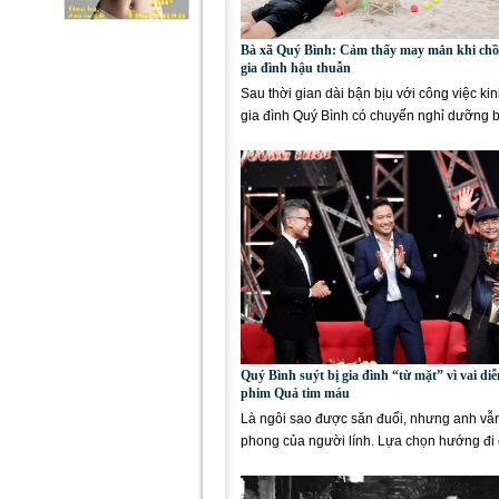
Bà xã Quý Bình: Cảm thấy may mắn khi chồ
gia đình hậu thuẫn
Sau thời gian dài bận bịu với công việc ki
gia đình Quý Bình có chuyến nghỉ dưỡng 
tại một bãi biển...
Quý Bình suýt bị gia đình “từ mặt” vì vai diễ
phim Quả tim máu
Là ngôi sao được săn đuổi, nhưng anh vẫn
phong của người lính. Lựa chọn hướng đi 
và từ tốn...