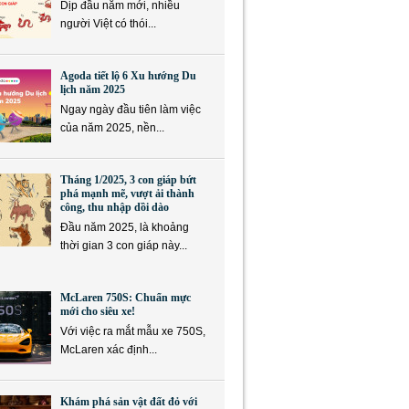
Dịp đầu năm mới, nhiều
người Việt có thói...
Agoda tiết lộ 6 Xu hướng Du
lịch năm 2025
Ngay ngày đầu tiên làm việc
của năm 2025, nền...
Tháng 1/2025, 3 con giáp bứt
phá mạnh mẽ, vượt ải thành
công, thu nhập dồi dào
Đầu năm 2025, là khoảng
thời gian 3 con giáp này...
McLaren 750S: Chuẩn mực
mới cho siêu xe!
Với việc ra mắt mẫu xe 750S,
McLaren xác định...
Khám phá sản vật đất đỏ với