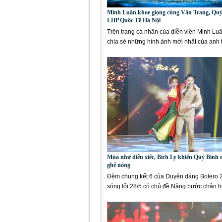
Minh Luân khoe giọng cùng Vân Trang, Quý 
LHP Quốc Tế Hà Nội
Trên trang cá nhân của diễn viên Minh Lu
chia sẻ những hình ảnh mới nhất của anh t
hoan phim Quốc tế Hà...
Múa như diễn xiếc, Bích Ly khiến Quý Bình r
ghế nóng
Đêm chung kết 6 của Duyên dáng Bolero 
sóng tối 28/5 có chủ đề Nâng bước chân h
thách hát kết hợp...