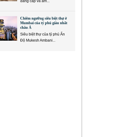
đẳng cấp và ẩm...
Chiêm ngưỡng siêu biệt thự ở
Mumbai của tỷ phú giàu nhất
châu Á
Siêu biệt thự của tỷ phú Ấn
Độ Mukesh Ambani...