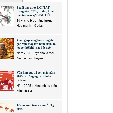
3 tuổi tìm được LỐI TẮT
trong năm 2026, tư duy khác
biệt tạo nên sự GIÀU CÓ
Tử vi cho biết, năng lượng
Hỏa mạnh mẽ của...
4 con giáp sống bao dung dễ
gặp vận may lớn năm 2026, tài
lộc có thể khởi sắc bất ngờ
Năm 2026 được cho là thời
điểm nhiều chuyển...
Vận hạn của 12 con giáp năm
2025: Những nguy cơ luôn
rình rập
Năm 2025 dự báo nhiều biến
động thú vị,...
12 con giáp trong năm Ất Tỵ
2025