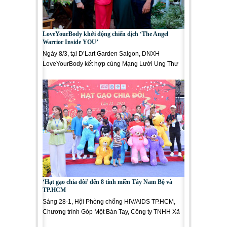
LoveYourBody khởi động chiến dịch ‘The Angel
Warrior Inside YOU’
Ngày 8/3, tại D’Lart Garden Saigon, DNXH
LoveYourBody kết hợp cùng Mạng Lưới Ung Thư
Vú Việt Nam (BCNV) có buổi gặp gỡ...
‘Hạt gạo chia đôi’ đến 8 tỉnh miền Tây Nam Bộ và
TP.HCM
Sáng 28-1, Hội Phòng chống HIV/AIDS TP.HCM,
Chương trình Góp Một Bàn Tay, Công ty TNHH Xã
hội Bầu Trời Xanh và Phòng khám...