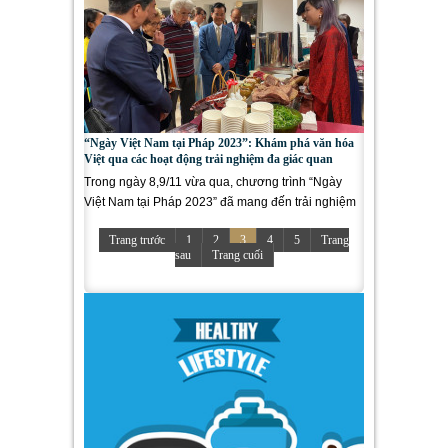
“Ngày Việt Nam tại Pháp 2023”: Khám phá văn hóa
Việt qua các hoạt động trải nghiệm đa giác quan
Trong ngày 8,9/11 vừa qua, chương trình “Ngày
Việt Nam tại Pháp 2023” đã mang đến trải nghiệm
văn hóa đa giác quan...
Trang trước
1
2
3
4
5
Trang
sau
Trang cuối