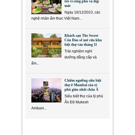
trồ vì công phu và đẹp
mắt
Ngày 16/12/2023, các
nghệ nhân ẩm thực Việt Nam...
Khách sạn The Secret
Côn Đảo sẽ mở cửa khu
biệt thự vào tháng 11
Trải nghiệm nghỉ
dưỡng đẳng cấp và
ẩm...
Chiêm ngưỡng siêu biệt
thự ở Mumbai của tỷ
phú giàu nhất châu Á
Siêu biệt thự của tỷ phú
Ấn Độ Mukesh
Ambani...