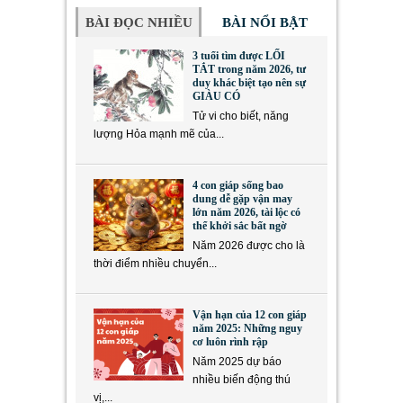
BÀI ĐỌC NHIỀU
BÀI NỔI BẬT
3 tuổi tìm được LỐI
TẮT trong năm 2026, tư
duy khác biệt tạo nên sự
GIÀU CÓ
Tử vi cho biết, năng
lượng Hỏa mạnh mẽ của...
4 con giáp sống bao
dung dễ gặp vận may
lớn năm 2026, tài lộc có
thể khởi sắc bất ngờ
Năm 2026 được cho là
thời điểm nhiều chuyển...
Vận hạn của 12 con giáp
năm 2025: Những nguy
cơ luôn rình rập
Năm 2025 dự báo
nhiều biến động thú
vị,...