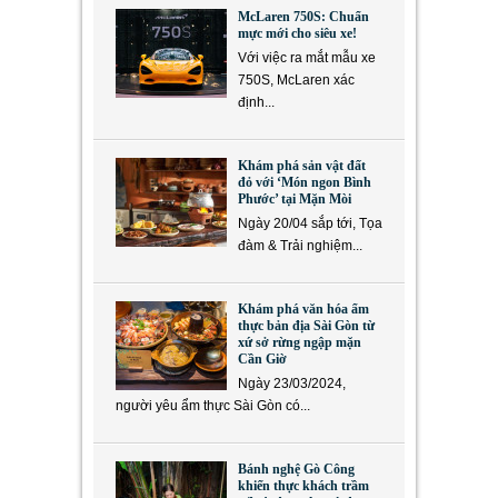
McLaren 750S: Chuẩn
mực mới cho siêu xe!
Với việc ra mắt mẫu xe
750S, McLaren xác
định...
Khám phá sản vật đất
đỏ với ‘Món ngon Bình
Phước’ tại Mặn Mòi
Ngày 20/04 sắp tới, Tọa
đàm & Trải nghiệm...
Khám phá văn hóa ẩm
thực bản địa Sài Gòn từ
xứ sở rừng ngập mặn
Cần Giờ
Ngày 23/03/2024,
người yêu ẩm thực Sài Gòn có...
Bánh nghệ Gò Công
khiến thực khách trầm