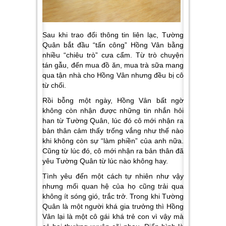
Sau khi trao đổi thông tin liên lạc, Tường
Quân bắt đầu “tấn công” Hồng Vân bằng
nhiều “chiêu trò” cưa cẩm. Từ trò chuyện
tán gẫu, đến mua đồ ăn, mua trà sữa mang
qua tận nhà cho Hồng Vân nhưng đều bị cô
từ chối.
Rồi bỗng một ngày, Hồng Vân bất ngờ
không còn nhận được những tin nhắn hỏi
han từ Tường Quân, lúc đó cô mới nhận ra
bản thân cảm thấy trống vắng như thế nào
khi không còn sự “làm phiền” của anh nữa.
Cũng từ lúc đó, cô mới nhận ra bản thân đã
yêu Tường Quân từ lúc nào không hay.
Tình yêu đến một cách tự nhiên như vậy
nhưng mối quan hệ của họ cũng trải qua
không ít sóng gió, trắc trở. Trong khi Tường
Quân là một người khá gia trưởng thì Hồng
Vân lại là một cô gái khá trẻ con vì vậy mà