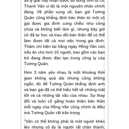
và lý giải này nhận được sự đồng tình từ Ốc
Thanh Vân vì đó là một nguyên nhân chính
đáng. Về phần vụng về, bạn gái Tường
Quân cũng khẳng định bản thân từ một cô
gái được gia đình cưng chiều như công
chúa và không biết làm gì, nhưng bây giờ
cô đã tự học và trau dồi bản thân để có thể
làm được tất cả mọi việc trong gia đình.
Thậm chí hiện tại hằng ngày Hồng Vân còn
nấu ăn cho hơn 10 người, bao gồm các bạn
trẻ đang được đào tạo trong công ty của
Tường Quân.
Hơn 3 năm yêu nhau là một khoảng thời
gian không quá dài nhưng cũng không
ngắn, đủ để Tường Quân khẳng định anh
và bạn gái đã có thể hiểu hết về những mặt
tốt và cả những tật xấu của nhau. Sự thay
đổi và luôn cố gắng hoàn thiện bản thân
mỗi ngày của Hồng Vân cũng chính là điều
mà Tường Quân rất trân trọng.
“Vân có thể không phải là một người khéo
léo nhưng cô ấy là người rất chân thành,