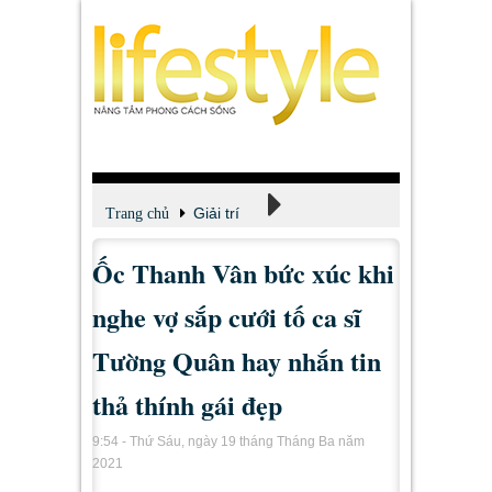
Giải trí
Trang chủ
Ốc Thanh Vân bức xúc khi
Xem - Nghe - Đọc
nghe vợ sắp cưới tố ca sĩ
Tường Quân hay nhắn tin
thả thính gái đẹp
9:54 - Thứ Sáu, ngày 19 tháng Tháng Ba năm
2021