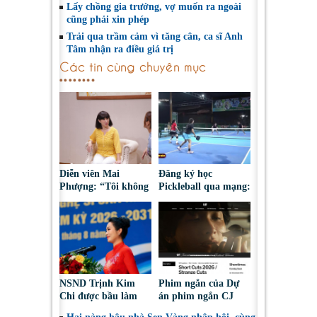
Lấy chồng gia trưởng, vợ muốn ra ngoài
cũng phải xin phép
Trải qua trầm cảm vì tăng cân, ca sĩ Anh
Tâm nhận ra điều giá trị
Các tin cùng chuyên mục
Diễn viên Mai
Đăng ký học
Phượng: “Tôi không
Pickleball qua mạng:
bao giờ hối hận về
Nguy cơ bị chiếm
những gì mình đã
đoạt tài sản
chọn”
NSND Trịnh Kim
Phim ngắn của Dự
Chi được bầu làm
án phim ngắn CJ
Phó Chủ tịch Hội
tiếp tục được đề cử