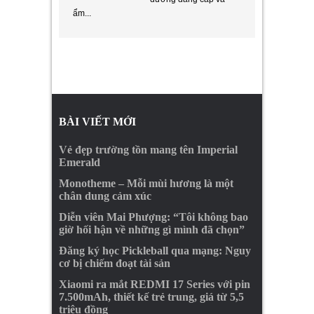
ẩm...
BÀI VIẾT MỚI
Vẻ đẹp trường tồn mang tên Imperial
Emerald
Monotheme – Mỗi mùi hương là một
chân dung cảm xúc
Diễn viên Mai Phượng: “Tôi không bao
giờ hối hận về những gì mình đã chọn”
Đăng ký học Pickleball qua mạng: Nguy
cơ bị chiếm đoạt tài sản
Xiaomi ra mắt REDMI 17 Series với pin
7.500mAh, thiết kế trẻ trung, giá từ 5,5
triệu đồng