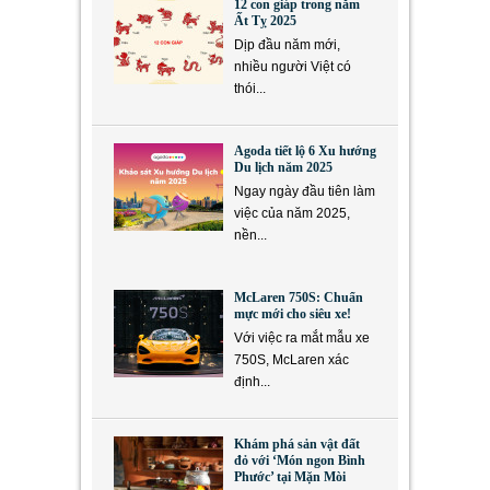
12 con giáp trong năm
Ất Tỵ 2025
Dịp đầu năm mới,
nhiều người Việt có
thói...
Agoda tiết lộ 6 Xu hướng
Du lịch năm 2025
Ngay ngày đầu tiên làm
việc của năm 2025,
nền...
McLaren 750S: Chuẩn
mực mới cho siêu xe!
Với việc ra mắt mẫu xe
750S, McLaren xác
định...
Khám phá sản vật đất
đỏ với ‘Món ngon Bình
Phước’ tại Mặn Mòi