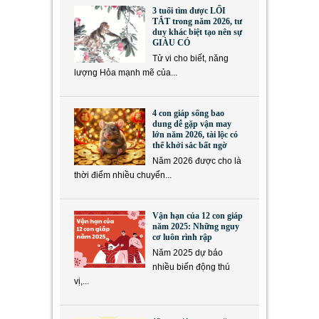
3 tuổi tìm được LỐI
TẮT trong năm 2026, tư
duy khác biệt tạo nên sự
GIÀU CÓ
Tử vi cho biết, năng
lượng Hỏa mạnh mẽ của...
4 con giáp sống bao
dung dễ gặp vận may
lớn năm 2026, tài lộc có
thể khởi sắc bất ngờ
Năm 2026 được cho là
thời điểm nhiều chuyển...
Vận hạn của 12 con giáp
năm 2025: Những nguy
cơ luôn rình rập
Năm 2025 dự báo
nhiều biến động thú
vị,...