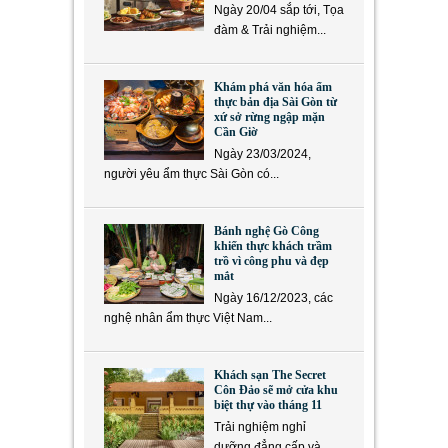
Ngày 20/04 sắp tới, Tọa
đàm & Trải nghiệm...
Khám phá văn hóa ẩm
thực bản địa Sài Gòn từ
xứ sở rừng ngập mặn
Cần Giờ
Ngày 23/03/2024,
người yêu ẩm thực Sài Gòn có...
Bánh nghệ Gò Công
khiến thực khách trầm
trồ vì công phu và đẹp
mắt
Ngày 16/12/2023, các
nghệ nhân ẩm thực Việt Nam...
Khách sạn The Secret
Côn Đảo sẽ mở cửa khu
biệt thự vào tháng 11
Trải nghiệm nghỉ
dưỡng đẳng cấp và