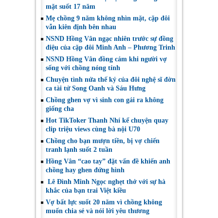
mặt suốt 17 năm
Mẹ chồng 9 năm không nhìn mặt, cặp đôi
vẫn kiên định bên nhau
NSND Hồng Vân ngạc nhiên trước sự đồng
điệu của cặp đôi Minh Anh – Phương Trinh
NSND Hồng Vân đồng cảm khi người vợ
sống với chồng nóng tính
Chuyện tình nửa thế kỷ của đôi nghệ sĩ đờn
ca tài tử Song Oanh và Sáu Hưng
Chồng ghen vợ vì sinh con gái ra không
giống cha
Hot TikToker Thanh Nhí kể chuyện quay
clip triệu views cùng bà nội U70
Chồng cho bạn mượn tiền, bị vợ chiến
tranh lạnh suốt 2 tuần
Hồng Vân “cao tay” đặt vấn đề khiến anh
chồng hay ghen đứng hình
Lê Đình Minh Ngọc nghẹt thở với sự hà
khắc của bạn trai Việt kiều
Vợ bất lực suốt 20 năm vì chồng không
muốn chia sẻ và nói lời yêu thương