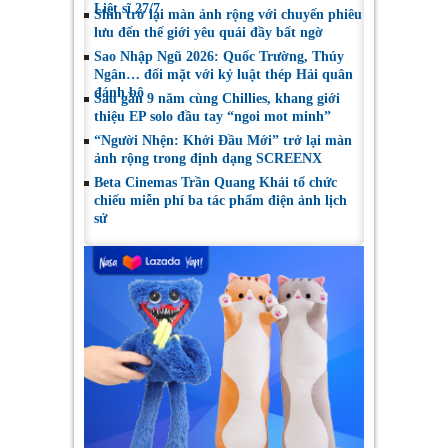
Liệt sĩ 27/7
Shin trở lại màn ảnh rộng với chuyến phiêu
lưu đến thế giới yêu quái đầy bất ngờ
Sao Nhập Ngũ 2026: Quốc Trường, Thúy
Ngân… đối mặt với kỷ luật thép Hải quân
đánh bộ
Sau gần 9 năm cùng Chillies, khang giới
thiệu EP solo đầu tay “ngoi mot minh”
“Người Nhện: Khởi Đầu Mới” trở lại màn
ảnh rộng trong định dạng SCREENX
Beta Cinemas Trần Quang Khải tổ chức
chiếu miễn phí ba tác phẩm điện ảnh lịch
sử