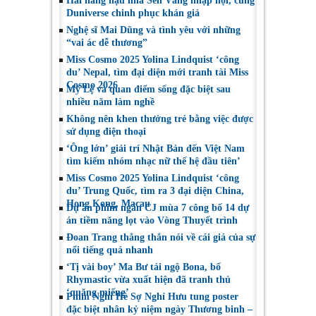
Hai nàng hậu nhà Sen Vàng nhập hội, cùng
Nghệ sĩ Sân khấu
tại LHP quốc tế
Duniverse chinh phục khán giả
Việt Nam
Toronto 2026
Nghệ sĩ Mai Dũng và tình yêu với những
“vai ác dễ thương”
Miss Cosmo 2025 Yolina Lindquist ‘công
du’ Nepal, tìm đại diện mới tranh tài Miss
Cosmo 2026
Mỹ Lệ và quan điểm sống đặc biệt sau
nhiều năm làm nghề
Không nên khen thưởng trẻ bằng việc được
sử dụng điện thoại
‘Ông lớn’ giải trí Nhật Bản đến Việt Nam
tìm kiếm nhóm nhạc nữ thế hệ đầu tiên’
Miss Cosmo 2025 Yolina Lindquist ‘công
du’ Trung Quốc, tìm ra 3 đại diện China,
Hong Kong, Macau
Dự án phim ngắn CJ mùa 7 công bố 14 dự
án tiềm năng lọt vào Vòng Thuyết trình
Đoan Trang thẳng thắn nói về cái giá của sự
nổi tiếng quá nhanh
‘Tị vài boy’ Ma Bư tái ngộ Bona, bố
Rhymastic vừa xuất hiện đã tranh thủ
‘quăng miếng’
Phim Nghỉ Hè Sợ Nghỉ Hưu tung poster
đặc biệt nhân kỷ niệm ngày Thương binh –