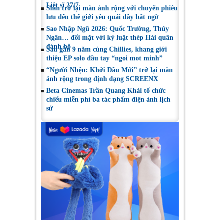
Liệt sĩ 27/7
Shin trở lại màn ảnh rộng với chuyến phiêu
lưu đến thế giới yêu quái đầy bất ngờ
Sao Nhập Ngũ 2026: Quốc Trường, Thúy
Ngân… đối mặt với kỷ luật thép Hải quân
đánh bộ
Sau gần 9 năm cùng Chillies, khang giới
thiệu EP solo đầu tay “ngoi mot minh”
“Người Nhện: Khởi Đầu Mới” trở lại màn
ảnh rộng trong định dạng SCREENX
Beta Cinemas Trần Quang Khải tổ chức
chiếu miễn phí ba tác phẩm điện ảnh lịch
sử