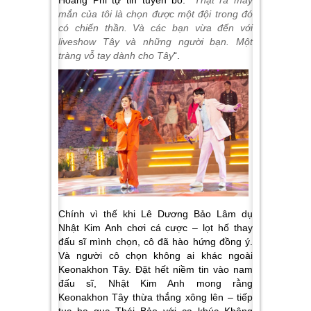
Hoàng Phi tự tin tuyên bố: “
Thật ra may
mắn của tôi là chọn được một đội trong đó
có chiến thần. Và các bạn vừa đến với
liveshow Tây và những người bạn. Một
tràng vỗ tay dành cho Tây
“.
Chính vì thế khi Lê Dương Bảo Lâm dụ
Nhật Kim Anh chơi cá cược – lọt hố thay
đấu sĩ mình chọn, cô đã hào hứng đồng ý.
Và người cô chọn không ai khác ngoài
Keonakhon Tây. Đặt hết niềm tin vào nam
đấu sĩ, Nhật Kim Anh mong rằng
Keonakhon Tây thừa thắng xông lên – tiếp
tục hạ gục Thái Bảo với ca khúc Không