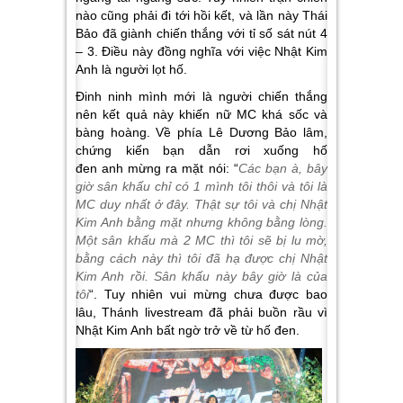
nào cũng phải đi tới hồi kết, và lần này Thái
Bảo đã giành chiến thắng với tỉ số sát nút 4
– 3. Điều này đồng nghĩa với việc Nhật Kim
Anh là người lọt hố.
Đinh ninh mình mới là người chiến thắng
nên kết quả này khiến nữ MC khá sốc và
bàng hoàng. Về phía Lê Dương Bảo lâm,
chứng kiến bạn dẫn rơi xuống hố
đen anh mừng ra mặt nói: “
Các bạn à, bây
giờ sân khấu chỉ có 1 mình tôi thôi và tôi là
MC duy nhất ở đây. Thật sự tôi và chị Nhật
Kim Anh bằng mặt nhưng không bằng lòng.
Một sân khấu mà 2 MC thì tôi sẽ bị lu mờ,
bằng cách này thì tôi đã hạ được chị Nhật
Kim Anh rồi. Sân khấu này bây giờ là của
tôi
“. Tuy nhiên vui mừng chưa được bao
lâu, Thánh livestream đã phải buồn rầu vì
Nhật Kim Anh bất ngờ trở về từ hố đen.