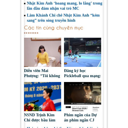
Nhật Kim Anh ‘hoang mang, lo lắng’ trong
lần đầu đảm nhận vai trò MC
Lâm Khánh Chi chê Nhật Kim Anh “kém
sang” trên sóng truyền hình
Các tin cùng chuyên mục
Diễn viên Mai
Đăng ký học
Phượng: “Tôi không
Pickleball qua mạng:
bao giờ hối hận về
Nguy cơ bị chiếm
những gì mình đã
đoạt tài sản
chọn”
NSND Trịnh Kim
Phim ngắn của Dự
Chi được bầu làm
án phim ngắn CJ
Phó Chủ tịch Hội
tiếp tục được đề cử