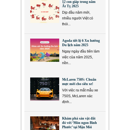
12 con giáp trong năm
Ất Tỵ 2025
Dịp đầu năm mới,
nhiều người Việt có
thói...
Agoda tiết lộ 6 Xu hướng
Du lịch năm 2025
Ngay ngày đầu tiên làm
việc của năm 2025,
nền...
McLaren 750S: Chuẩn
mực mới cho siêu xe!
Với việc ra mắt mẫu xe
750S, McLaren xác
định...
Khám phá sản vật đất
đỏ với ‘Món ngon Bình
Phước’ tại Mặn Mòi