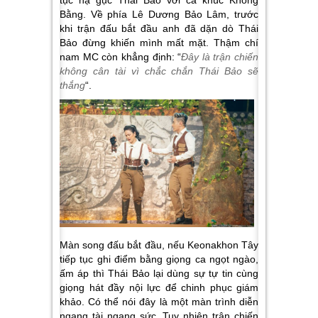
Bằng. Về phía Lê Dương Bảo Lâm, trước
khi trận đấu bắt đầu anh đã dặn dò Thái
Bảo đừng khiến mình mất mặt. Thậm chí
nam MC còn khẳng định: “
Đây là trận chiến
không cân tài vì chắc chắn Thái Bảo sẽ
thắng
“.
Màn song đấu bắt đầu, nếu Keonakhon Tây
tiếp tục ghi điểm bằng giọng ca ngọt ngào,
ấm áp thì Thái Bảo lại dùng sự tự tin cùng
giọng hát đầy nội lực để chinh phục giám
khảo. Có thể nói đây là một màn trình diễn
ngang tài ngang sức. Tuy nhiên trận chiến