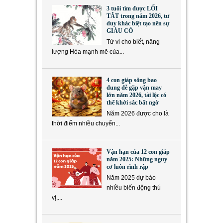
3 tuổi tìm được LỐI
TẮT trong năm 2026, tư
duy khác biệt tạo nên sự
GIÀU CÓ
Tử vi cho biết, năng
lượng Hỏa mạnh mẽ của...
4 con giáp sống bao
dung dễ gặp vận may
lớn năm 2026, tài lộc có
thể khởi sắc bất ngờ
Năm 2026 được cho là
thời điểm nhiều chuyển...
Vận hạn của 12 con giáp
năm 2025: Những nguy
cơ luôn rình rập
Năm 2025 dự báo
nhiều biến động thú
vị,...