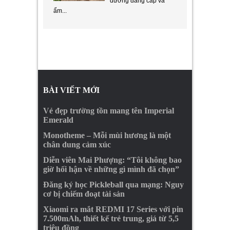
dưỡng đẳng cấp và
ẩm...
BÀI VIẾT MỚI
Vẻ đẹp trường tồn mang tên Imperial
Emerald
Monotheme – Mỗi mùi hương là một
chân dung cảm xúc
Diễn viên Mai Phượng: “Tôi không bao
giờ hối hận về những gì mình đã chọn”
Đăng ký học Pickleball qua mạng: Nguy
cơ bị chiếm đoạt tài sản
Xiaomi ra mắt REDMI 17 Series với pin
7.500mAh, thiết kế trẻ trung, giá từ 5,5
triệu đồng