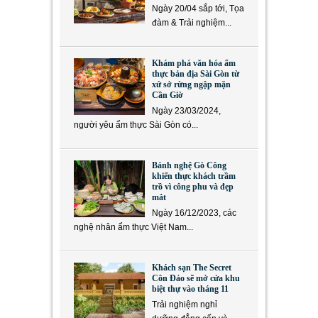
Ngày 20/04 sắp tới, Tọa
đàm & Trải nghiệm...
Khám phá văn hóa ẩm
thực bản địa Sài Gòn từ
xứ sở rừng ngập mặn
Cần Giờ
Ngày 23/03/2024,
người yêu ẩm thực Sài Gòn có...
Bánh nghệ Gò Công
khiến thực khách trầm
trồ vì công phu và đẹp
mắt
Ngày 16/12/2023, các
nghệ nhân ẩm thực Việt Nam...
Khách sạn The Secret
Côn Đảo sẽ mở cửa khu
biệt thự vào tháng 11
Trải nghiệm nghỉ