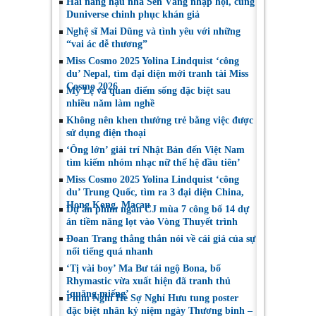
Hai nàng hậu nhà Sen Vàng nhập hội, cùng
Nghệ sĩ Sân khấu
tại LHP quốc tế
Duniverse chinh phục khán giả
Việt Nam
Toronto 2026
Nghệ sĩ Mai Dũng và tình yêu với những
“vai ác dễ thương”
Miss Cosmo 2025 Yolina Lindquist ‘công
du’ Nepal, tìm đại diện mới tranh tài Miss
Cosmo 2026
Mỹ Lệ và quan điểm sống đặc biệt sau
nhiều năm làm nghề
Không nên khen thưởng trẻ bằng việc được
sử dụng điện thoại
‘Ông lớn’ giải trí Nhật Bản đến Việt Nam
tìm kiếm nhóm nhạc nữ thế hệ đầu tiên’
Miss Cosmo 2025 Yolina Lindquist ‘công
du’ Trung Quốc, tìm ra 3 đại diện China,
Hong Kong, Macau
Dự án phim ngắn CJ mùa 7 công bố 14 dự
án tiềm năng lọt vào Vòng Thuyết trình
Đoan Trang thẳng thắn nói về cái giá của sự
nổi tiếng quá nhanh
‘Tị vài boy’ Ma Bư tái ngộ Bona, bố
Rhymastic vừa xuất hiện đã tranh thủ
‘quăng miếng’
Phim Nghỉ Hè Sợ Nghỉ Hưu tung poster
đặc biệt nhân kỷ niệm ngày Thương binh –