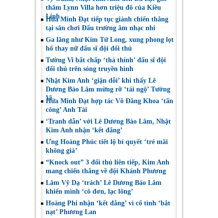
thăm Lynn Villa hơn triệu đô của Kiều
Linh
Hứa Minh Đạt tiếp tục giành chiến thắng
tại sân chơi Đấu trường âm nhạc nhí
Ga lăng như Kim Tử Long, xung phong lọt
hố thay nữ đấu sĩ đội đối thủ
Tường Vi bất chấp ‘thả thính’ đấu sĩ đội
đối thủ trên sóng truyền hình
Nhật Kim Anh ‘giận dỗi’ khi thấy Lê
Dương Bảo Lâm mừng rỡ ‘tái ngộ’ Tường
Vi
Hứa Minh Đạt hợp tác Võ Đăng Khoa ‘tấn
công’ Anh Tài
‘Tranh dẫn’ với Lê Dương Bảo Lâm, Nhật
Kim Anh nhận ‘kết đắng’
Ưng Hoàng Phúc tiết lộ bí quyết ‘trẻ mãi
không già’
“Knock out” 3 đối thủ liên tiếp, Kim Anh
mang chiến thắng về đội Khánh Phương
Lâm Vỹ Dạ ‘trách’ Lê Dương Bảo Lâm
khiến mình ‘cô đơn, lạc lõng’
Hoàng Phi nhận ‘kết đắng’ vì cố tình ‘bắt
nạt’ Phương Lan