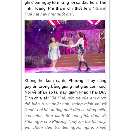
ghi điểm ngay từ những lời ca đầu tiên. Thủ
lĩnh Hoàng Phi thậm chí thốt lên: “
Khánh
Huế hát hay như nuốt đĩa
”.
Không hề kém cạnh, Phương Thuỳ cũng
gây ấn tượng bằng giọng hát giàu cảm xúc.
Nói về phần so tài này, giám khảo Thái Duy
Đỉnh chia sẻ: “
Bé Huế, sức trẻ của em được
thể hiện ở sự nhiệt tình, thông minh khi xử
lý một bài hát không phải dân ca vùng miền
của mình. Bên cạnh đó anh phải dành lời
khen ngợi cho Phương Thuỳ khi bài hát này,
em chạm đến trái tim người nghe, khiến