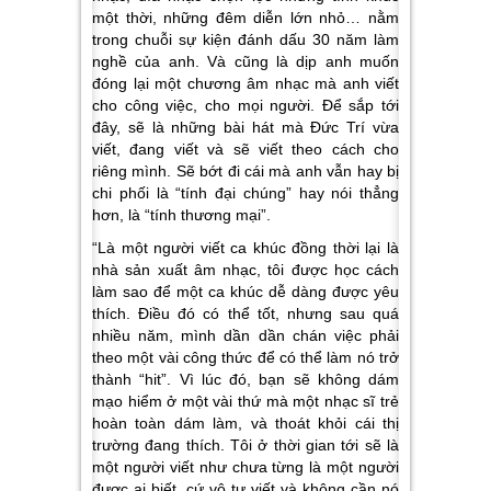
một thời, những đêm diễn lớn nhỏ… nằm
trong chuỗi sự kiện đánh dấu 30 năm làm
nghề của anh. Và cũng là dịp anh muốn
đóng lại một chương âm nhạc mà anh viết
cho công việc, cho mọi người. Để sắp tới
đây, sẽ là những bài hát mà Đức Trí vừa
viết, đang viết và sẽ viết theo cách cho
riêng mình. Sẽ bớt đi cái mà anh vẫn hay bị
chi phối là “tính đại chúng” hay nói thẳng
hơn, là “tính thương mại”.
“Là một người viết ca khúc đồng thời lại là
nhà sản xuất âm nhạc, tôi được học cách
làm sao để một ca khúc dễ dàng được yêu
thích. Điều đó có thể tốt, nhưng sau quá
nhiều năm, mình dần dần chán việc phải
theo một vài công thức để có thể làm nó trở
thành “hit”. Vì lúc đó, bạn sẽ không dám
mạo hiểm ở một vài thứ mà một nhạc sĩ trẻ
hoàn toàn dám làm, và thoát khỏi cái thị
trường đang thích. Tôi ở thời gian tới sẽ là
một người viết như chưa từng là một người
được ai biết, cứ vô tư viết và không cần nó