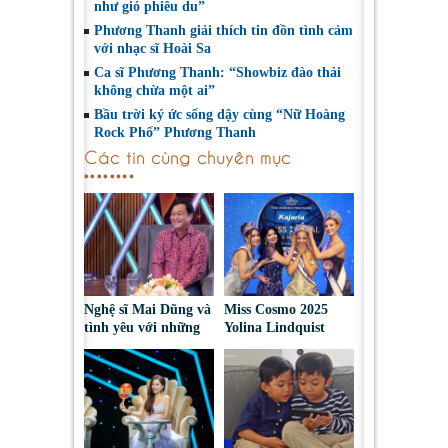
như gió phiêu du”
Phương Thanh giải thích tin đồn tình cảm
với nhạc sĩ Hoài Sa
Ca sĩ Phương Thanh: “Showbiz đào thải
không chừa một ai”
Bầu trời ký ức sống dậy cùng “Nữ Hoàng
Rock Phố” Phương Thanh
Các tin cùng chuyên mục
Nghệ sĩ Mai Dũng và
Miss Cosmo 2025
tình yêu với những
Yolina Lindquist
“vai ác dễ thương”
‘công du’ Nepal, tìm
đại diện mới tranh
tài Miss Cosmo 2026