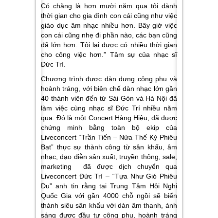
Có chăng là hơn mười năm qua tôi dành
thời gian cho gia đình con cái cũng như việc
giáo dục âm nhạc nhiều hơn. Bây giờ việc
con cái cũng nhẹ đi phần nào, các bạn cũng
đã lớn hơn. Tôi lại được có nhiều thời gian
cho công việc hơn.” Tâm sự của nhạc sĩ
Đức Trí.
Chương trình được dàn dựng công phu và
hoành tráng, với biên chế dàn nhạc lớn gần
40 thành viên đến từ Sài Gòn và Hà Nội đã
làm việc cùng nhạc sĩ Đức Trí nhiều năm
qua. Đó là một Concert Hàng Hiệu, đã được
chứng minh bằng toàn bộ ekip của
Liveconcert “Trần Tiến – Nửa Thế Kỷ Phiêu
Bạt” thực sự thành công từ sân khấu, âm
nhạc, đạo diễn sản xuất, truyền thông, sale,
marketing đã được dịch chuyển qua
Liveconcert Đức Trí – “Tựa Như Gió Phiêu
Du” anh tin rằng tại Trung Tâm Hội Nghị
Quốc Gia với gần 4000 chỗ ngồi sẽ biến
thành siêu sân khấu với dàn âm thanh, ánh
sáng được đầu tư công phu, hoành tráng