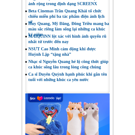
ảnh rộng trong định dạng SCREENX
Beta Cinemas Trần Quang Khải tổ chức
chiếu miễn phí ba tác phẩm điện ảnh lịch
sử
Huy Quang, Mỹ Đăng, Đông Triều mang ba
màu sắc riêng làm sống lại những ca khúc
kỷ niệm
MAIQUINN lột xác với hình ảnh quyến rũ
nhất từ trước đến nay
NSƯT Cao Minh cảm động khi được
Huỳnh Lập “tặng nhà”
Nhạc sĩ Nguyễn Quang hé lộ công thức giúp
ca khúc sống lâu trong lòng công chúng
Ca sĩ Duyên Quỳnh hạnh phúc khi gắn tên
tuổi với những khúc ca yêu nước