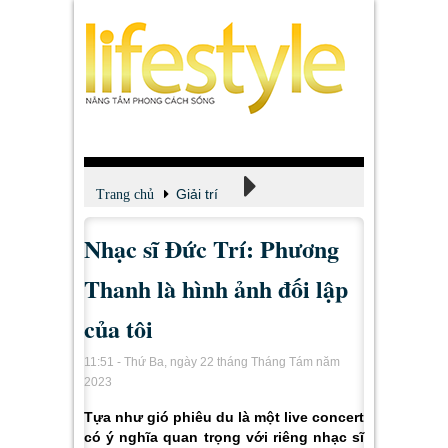
Giải trí
Trang chủ
Nhạc sĩ Đức Trí: Phương
Xem - Nghe - Đọc
Thanh là hình ảnh đối lập
của tôi
11:51 - Thứ Ba, ngày 22 tháng Tháng Tám năm
2023
Tựa như gió phiêu du là một live concert
có ý nghĩa quan trọng với riêng nhạc sĩ