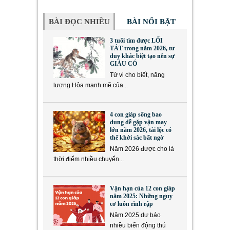
BÀI ĐỌC NHIỀU
BÀI NỔI BẬT
3 tuổi tìm được LỐI
TẮT trong năm 2026, tư
duy khác biệt tạo nên sự
GIÀU CÓ
Tử vi cho biết, năng
lượng Hỏa mạnh mẽ của...
4 con giáp sống bao
dung dễ gặp vận may
lớn năm 2026, tài lộc có
thể khởi sắc bất ngờ
Năm 2026 được cho là
thời điểm nhiều chuyển...
Vận hạn của 12 con giáp
năm 2025: Những nguy
cơ luôn rình rập
Năm 2025 dự báo
nhiều biến động thú