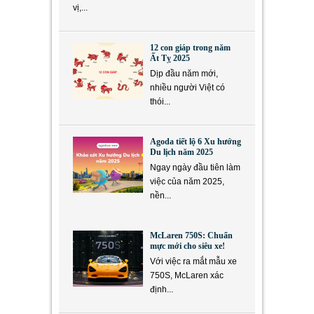
vị,...
12 con giáp trong năm
Ất Tỵ 2025
Dịp đầu năm mới,
nhiều người Việt có
thói...
Agoda tiết lộ 6 Xu hướng
Du lịch năm 2025
Ngay ngày đầu tiên làm
việc của năm 2025,
nền...
McLaren 750S: Chuẩn
mực mới cho siêu xe!
Với việc ra mắt mẫu xe
750S, McLaren xác
định...