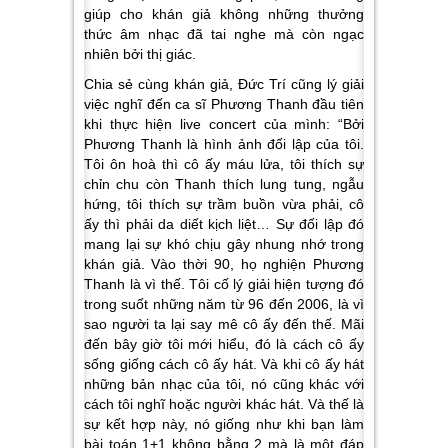
giúp cho khán giả không những thưởng
thức âm nhạc đã tai nghe mà còn ngạc
nhiên bởi thị giác.
Chia sẻ cùng khán giả, Đức Trí cũng lý giải
việc nghĩ đến ca sĩ Phương Thanh đầu tiên
khi thực hiện live concert của mình: “Bởi
Phương Thanh là hình ảnh đối lập của tôi.
Tôi ôn hoà thì cô ấy máu lửa, tôi thích sự
chỉn chu còn Thanh thích lung tung, ngẫu
hứng, tôi thích sự trầm buồn vừa phải, cô
ấy thì phải da diết kịch liệt… Sự đối lập đó
mang lại sự khó chịu gây nhung nhớ trong
khán giả. Vào thời 90, họ nghiện Phương
Thanh là vì thế. Tôi cố lý giải hiện tượng đó
trong suốt những năm từ 96 đến 2006, là vì
sao người ta lại say mê cô ấy đến thế. Mãi
đến bây giờ tôi mới hiểu, đó là cách cô ấy
sống giống cách cô ấy hát. Và khi cô ấy hát
những bản nhạc của tôi, nó cũng khác với
cách tôi nghĩ hoặc người khác hát. Và thế là
sự kết hợp này, nó giống như khi bạn làm
bài toán 1+1 không bằng 2 mà là một đáp