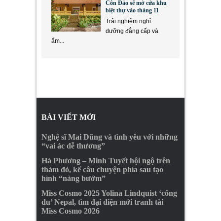
Côn Đảo sẽ mở cửa khu
biệt thự vào tháng 11
Trải nghiệm nghỉ
dưỡng đẳng cấp và
ẩm...
BÀI VIẾT MỚI
Nghệ sĩ Mai Dũng và tình yêu với những
“vai ác dễ thương”
Hà Phương – Minh Tuyết hội ngộ trên
thảm đỏ, kể câu chuyện phía sau tạo
hình “nàng bướm”
Miss Cosmo 2025 Yolina Lindquist ‘công
du’ Nepal, tìm đại diện mới tranh tài
Miss Cosmo 2026