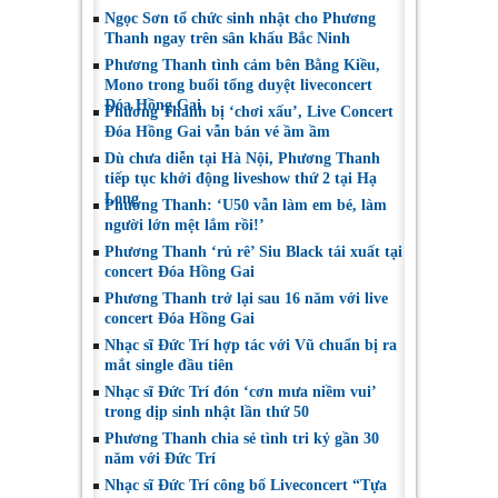
Ngọc Sơn tổ chức sinh nhật cho Phương
Thanh ngay trên sân khấu Bắc Ninh
Phương Thanh tình cảm bên Bằng Kiều,
Mono trong buổi tổng duyệt liveconcert
Đóa Hồng Gai
Phương Thanh bị ‘chơi xấu’, Live Concert
Đóa Hồng Gai vẫn bán vé ầm ầm
Dù chưa diễn tại Hà Nội, Phương Thanh
tiếp tục khởi động liveshow thứ 2 tại Hạ
Long
Phương Thanh: ‘U50 vẫn làm em bé, làm
người lớn mệt lắm rồi!’
Phương Thanh ‘rủ rê’ Siu Black tái xuất tại
concert Đóa Hồng Gai
Phương Thanh trở lại sau 16 năm với live
concert Đóa Hồng Gai
Nhạc sĩ Đức Trí hợp tác với Vũ chuẩn bị ra
mắt single đầu tiên
Nhạc sĩ Đức Trí đón ‘cơn mưa niềm vui’
trong dịp sinh nhật lần thứ 50
Phương Thanh chia sẻ tình tri kỷ gần 30
năm với Đức Trí
Nhạc sĩ Đức Trí công bố Liveconcert “Tựa