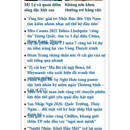
Mỹ Lệ và quan điểm
Không nên khen
sống đặc biệt sau
thưởng trẻ bằng việc
nhiều năm làm nghề
được sử dụng điện
‘Ông lớn’ giải trí Nhật Bản đến Việt Nam
thoại
tìm kiếm nhóm nhạc nữ thế hệ đầu tiên’
Miss Cosmo 2025 Yolina Lindquist ‘công
du’ Trung Quốc, tìm ra 3 đại diện China,
Hong Kong, Macau
Dự án phim ngắn CJ mùa 7 công bố 14 dự
án tiềm năng lọt vào Vòng Thuyết trình
Đoan Trang thẳng thắn nói về cái giá của sự
nổi tiếng quá nhanh
‘Tị vài boy’ Ma Bư tái ngộ Bona, bố
Rhymastic vừa xuất hiện đã tranh thủ
‘quăng miếng’
Phim Nghỉ Hè Sợ Nghỉ Hưu tung poster
đặc biệt nhân kỷ niệm ngày Thương binh –
Liệt sĩ 27/7
Shin trở lại màn ảnh rộng với chuyến phiêu
lưu đến thế giới yêu quái đầy bất ngờ
Sao Nhập Ngũ 2026: Quốc Trường, Thúy
Ngân… đối mặt với kỷ luật thép Hải quân
đánh bộ
Sau gần 9 năm cùng Chillies, khang giới
thiệu EP solo đầu tay “ngoi mot minh”
“Người Nhện: Khởi Đầu Mới” trở lại màn