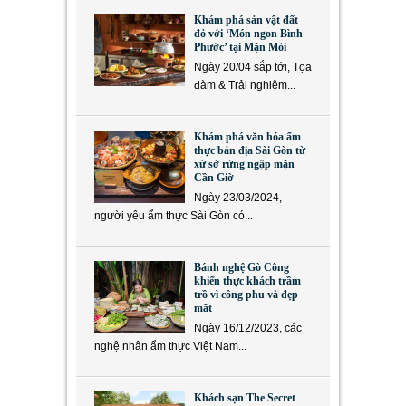
Khám phá sản vật đất
đỏ với ‘Món ngon Bình
Phước’ tại Mặn Mòi
Ngày 20/04 sắp tới, Tọa
đàm & Trải nghiệm...
Khám phá văn hóa ẩm
thực bản địa Sài Gòn từ
xứ sở rừng ngập mặn
Cần Giờ
Ngày 23/03/2024,
người yêu ẩm thực Sài Gòn có...
Bánh nghệ Gò Công
khiến thực khách trầm
trồ vì công phu và đẹp
mắt
Ngày 16/12/2023, các
nghệ nhân ẩm thực Việt Nam...
Khách sạn The Secret