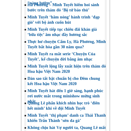
“nàng bướm”
Hà Phương – Minh Tuyết hiếm hoi sánh
bước trên thảm đỏ ‘Bộ tứ báo thủ’
Minh Tuyết ‘hâm nóng’ hành trình ‘đạp
gió’ với bộ ảnh cuốn hút
Minh Tuyết tiếp tục chiêu đãi khán giả
‘bữa tiệc’ âm nhạc đầy hương sắc
Thực hư chuyện Cẩm Ly, Hà Phương, Minh
Tuyết bất hòa gần 30 năm qua?
Minh Tuyết ra mắt serie ‘Chuyện Của
Tuyết’, kể chuyện đời bằng âm nhạc
Minh Tuyết lộng lẫy xuất hiện trên thảm đỏ
Hoa hậu Việt Nam 2020
Dàn sao tất bật chuẩn bị cho Đêm chung
kết Hoa hậu Việt Nam 2020
Minh Tuyết hát đến 1 giờ sáng, hạnh phúc
rơi nước mắt trong minishow mừng sinh
nhật
Quang Lê phấn khích nhìn học trò ‘điên
hết mình’ khi về đội Minh Tuyết
Minh Tuyết ‘thị phạm’ danh ca Thái Thanh
khiến Trấn Thành ‘sởn da gà’
Không chịu hát Vợ người ta, Quang Lê mất