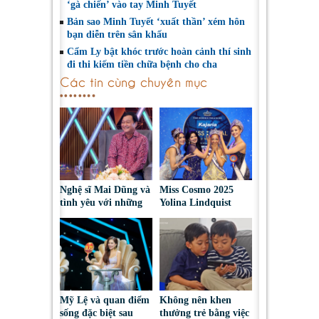
‘gà chiến’ vào tay Minh Tuyết
Bản sao Minh Tuyết ‘xuất thần’ xém hôn
bạn diễn trên sân khấu
Cẩm Ly bật khóc trước hoàn cảnh thí sinh
đi thi kiếm tiền chữa bệnh cho cha
Các tin cùng chuyên mục
Nghệ sĩ Mai Dũng và
Miss Cosmo 2025
tình yêu với những
Yolina Lindquist
“vai ác dễ thương”
‘công du’ Nepal, tìm
đại diện mới tranh
tài Miss Cosmo 2026
Mỹ Lệ và quan điểm
Không nên khen
sống đặc biệt sau
thưởng trẻ bằng việc