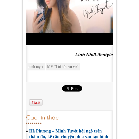
Linh Nhi/Lifestyle
minh tuyet
MV “Lời hứa vu vơ”
Các tin khác
Hà Phương – Minh Tuyết hội ngộ trên
thảm đỏ, kể câu chuyện phía sau tạo hình