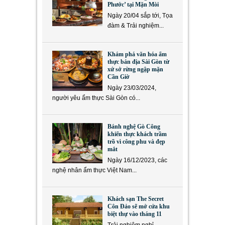
Phước’ tại Mặn Mòi
Ngày 20/04 sắp tới, Tọa
đàm & Trải nghiệm...
Khám phá văn hóa ẩm
thực bản địa Sài Gòn từ
xứ sở rừng ngập mặn
Cần Giờ
Ngày 23/03/2024,
người yêu ẩm thực Sài Gòn có...
Bánh nghệ Gò Công
khiến thực khách trầm
trồ vì công phu và đẹp
mắt
Ngày 16/12/2023, các
nghệ nhân ẩm thực Việt Nam...
Khách sạn The Secret
Côn Đảo sẽ mở cửa khu
biệt thự vào tháng 11
Trải nghiệm nghỉ