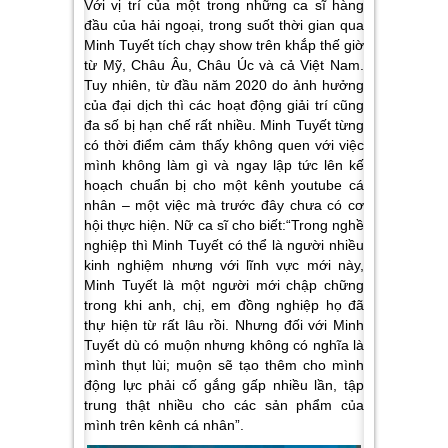
Với vị trí của một trong những ca sĩ hàng
đầu của hải ngoại, trong suốt thời gian qua
Minh Tuyết tích chạy show trên khắp thế giờ
từ Mỹ, Châu Âu, Châu Úc và cả Việt Nam.
Tuy nhiên, từ đầu năm 2020 do ảnh hưởng
của đại dịch thì các hoạt động giải trí cũng
đa số bị hạn chế rất nhiều. Minh Tuyết từng
có thời điểm cảm thấy không quen với việc
mình không làm gì và ngay lập tức lên kế
hoạch chuẩn bị cho một kênh youtube cá
nhân
–
một việc mà trước đây chưa có cơ
hội thực hiện. Nữ ca sĩ cho biết
:“Trong nghề
nghiệp thì Minh Tuyết có thể là người nhiều
kinh nghiệm nhưng với lĩnh vực mới này,
Minh Tuyết là một người mới chập chững
trong khi anh, chị, em đồng nghiệp họ đã
thự hiện từ rất lâu rồi. Nhưng đối với Minh
Tuyết dù có muộn nhưng không có nghĩa là
mình thụt lùi; muộn sẽ tạo thêm cho mình
động lực phải cố gắng gấp nhiều lần, tập
trung thật nhiều cho các sản phẩm của
mình trên kênh cá nhân”.