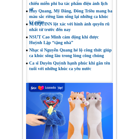
chiếu miễn phí ba tác phẩm điện ảnh lịch
sử
Huy Quang, Mỹ Đăng, Đông Triều mang ba
màu sắc riêng làm sống lại những ca khúc
kỷ niệm
MAIQUINN lột xác với hình ảnh quyến rũ
nhất từ trước đến nay
NSƯT Cao Minh cảm động khi được
Huỳnh Lập “tặng nhà”
Nhạc sĩ Nguyễn Quang hé lộ công thức giúp
ca khúc sống lâu trong lòng công chúng
Ca sĩ Duyên Quỳnh hạnh phúc khi gắn tên
tuổi với những khúc ca yêu nước