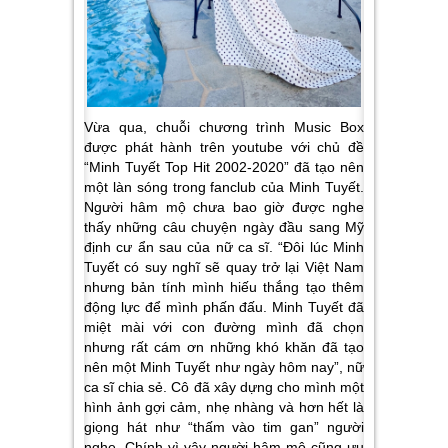
Vừa qua, chuỗi chương trình Music Box
được phát hành trên youtube với chủ đề
“Minh Tuyết Top Hit 2002-2020” đã tạo nên
một làn sóng trong fanclub của Minh Tuyết.
Người hâm mộ chưa bao giờ được nghe
thấy những câu chuyện ngày đầu sang Mỹ
định cư ẩn sau của nữ ca sĩ.
“Đôi lúc Minh
Tuyết có suy nghĩ sẽ quay trở lại Việt Nam
nhưng bản tính mình hiếu thắng tạo thêm
động lực để mình phấn đấu. Minh Tuyết đã
miệt mài với con đường mình đã chọn
nhưng rất cám ơn những khó khăn đã tạo
nên một Minh Tuyết như ngày hôm nay”
, nữ
ca sĩ chia sẻ. Cô đã xây dựng cho mình một
hình ảnh gợi cảm, nhẹ nhàng và hơn hết là
giọng hát như “thấm vào tim gan” người
nghe. Chính vì vậy người hâm mộ cũng ưu