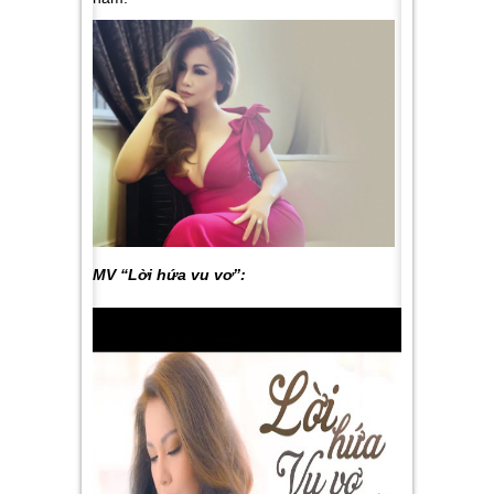
MV “Lời hứa vu vơ”: