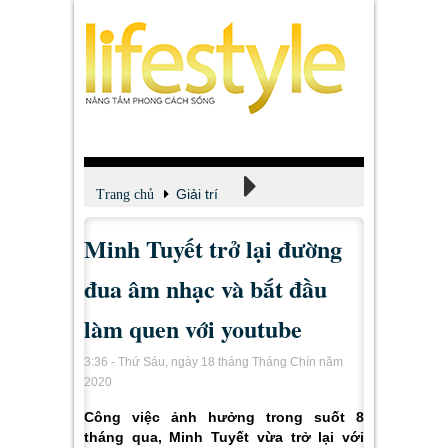
Giải trí
Trang chủ
Minh Tuyết trở lại đường
Xem - Nghe - Đọc
đua âm nhạc và bắt đầu
làm quen với youtube
3:36 - Thứ Sáu, ngày 18 tháng Tháng Chín năm
2020
Công việc ảnh hưởng trong suốt 8
tháng qua, Minh Tuyết vừa trở lại với