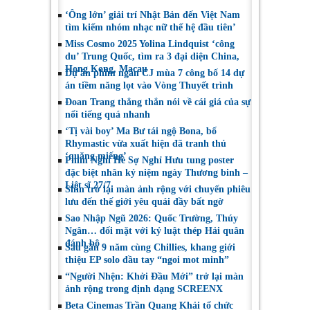
nhiều năm làm nghề
được sử dụng điện
‘Ông lớn’ giải trí Nhật Bản đến Việt Nam
thoại
tìm kiếm nhóm nhạc nữ thế hệ đầu tiên’
Miss Cosmo 2025 Yolina Lindquist ‘công
du’ Trung Quốc, tìm ra 3 đại diện China,
Hong Kong, Macau
Dự án phim ngắn CJ mùa 7 công bố 14 dự
án tiềm năng lọt vào Vòng Thuyết trình
Đoan Trang thẳng thắn nói về cái giá của sự
nổi tiếng quá nhanh
‘Tị vài boy’ Ma Bư tái ngộ Bona, bố
Rhymastic vừa xuất hiện đã tranh thủ
‘quăng miếng’
Phim Nghỉ Hè Sợ Nghỉ Hưu tung poster
đặc biệt nhân kỷ niệm ngày Thương binh –
Liệt sĩ 27/7
Shin trở lại màn ảnh rộng với chuyến phiêu
lưu đến thế giới yêu quái đầy bất ngờ
Sao Nhập Ngũ 2026: Quốc Trường, Thúy
Ngân… đối mặt với kỷ luật thép Hải quân
đánh bộ
Sau gần 9 năm cùng Chillies, khang giới
thiệu EP solo đầu tay “ngoi mot minh”
“Người Nhện: Khởi Đầu Mới” trở lại màn
ảnh rộng trong định dạng SCREENX
Beta Cinemas Trần Quang Khải tổ chức