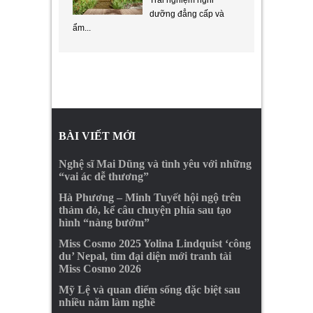
dưỡng đẳng cấp và
ẩm...
BÀI VIẾT MỚI
Nghệ sĩ Mai Dũng và tình yêu với những
“vai ác dễ thương”
Hà Phương – Minh Tuyết hội ngộ trên
thảm đỏ, kể câu chuyện phía sau tạo
hình “nàng bướm”
Miss Cosmo 2025 Yolina Lindquist ‘công
du’ Nepal, tìm đại diện mới tranh tài
Miss Cosmo 2026
Mỹ Lệ và quan điểm sống đặc biệt sau
nhiều năm làm nghề