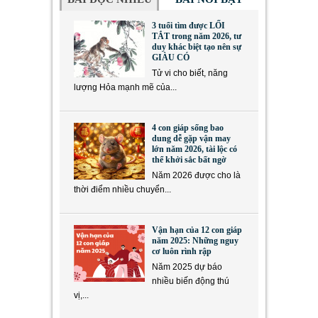
3 tuổi tìm được LỐI
TẮT trong năm 2026, tư
duy khác biệt tạo nên sự
GIÀU CÓ
Tử vi cho biết, năng
lượng Hỏa mạnh mẽ của...
4 con giáp sống bao
dung dễ gặp vận may
lớn năm 2026, tài lộc có
thể khởi sắc bất ngờ
Năm 2026 được cho là
thời điểm nhiều chuyển...
Vận hạn của 12 con giáp
năm 2025: Những nguy
cơ luôn rình rập
Năm 2025 dự báo
nhiều biến động thú
vị,...