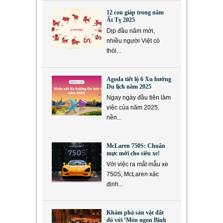
12 con giáp trong năm
Ất Tỵ 2025
Dịp đầu năm mới,
nhiều người Việt có
thói...
Agoda tiết lộ 6 Xu hướng
Du lịch năm 2025
Ngay ngày đầu tiên làm
việc của năm 2025,
nền...
McLaren 750S: Chuẩn
mực mới cho siêu xe!
Với việc ra mắt mẫu xe
750S, McLaren xác
định...
Khám phá sản vật đất
đỏ với ‘Món ngon Bình