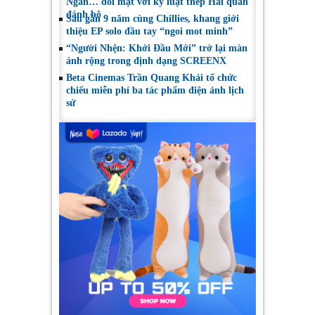
Ngân… đối mặt với kỷ luật thép Hải quân
đánh bộ
Sau gần 9 năm cùng Chillies, khang giới
thiệu EP solo đầu tay “ngoi mot minh”
“Người Nhện: Khởi Đầu Mới” trở lại màn
ảnh rộng trong định dạng SCREENX
Beta Cinemas Trần Quang Khải tổ chức
chiếu miễn phí ba tác phẩm điện ảnh lịch
sử