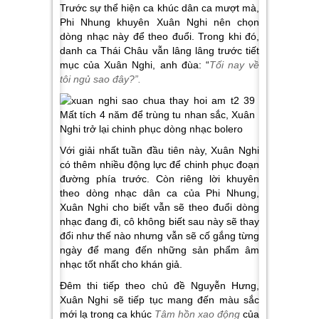
Trước sự thể hiện ca khúc dân ca mượt mà,
Phi Nhung khuyên Xuân Nghi nên chọn
dòng nhạc này để theo đuổi. Trong khi đó,
danh ca Thái Châu vẫn lâng lâng trước tiết
mục của Xuân Nghi, anh đùa: “
Tối nay về
tôi ngủ sao đây?”.
Với giải nhất tuần đầu tiên này, Xuân Nghi
có thêm nhiều động lực để chinh phục đoạn
đường phía trước. Còn riêng lời khuyên
theo dòng nhạc dân ca của Phi Nhung,
Xuân Nghi cho biết vẫn sẽ theo đuổi dòng
nhạc đang đi, cô không biết sau này sẽ thay
đổi như thế nào nhưng vẫn sẽ cố gắng từng
ngày để mang đến những sản phẩm âm
nhạc tốt nhất cho khán giả.
Đêm thi tiếp theo chủ đề Nguyễn Hưng,
Xuân Nghi sẽ tiếp tục mang đến màu sắc
mới lạ trong ca khúc
Tâm hồn xao động
của