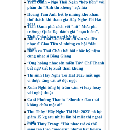
Quốc hoa
Trân Oanh – Ngô Thái Ngân “hớp hồn” với
phần thi “Anh thì không” rực lửa
Hoàng Tâm Anh tiết lộ những khó khăn,
thử thách khi tham gia Hãy Nghe Tôi Hát
2025
Trân Oanh phá cách với “hit” Mưa phi
trường: Quốc Đại đánh giá “mạo hiểm”,
Thái Châu khen ngợi hết lời
Danh ca Thái Châu cảm ơn sâu sắc đến
nhạc sĩ Giao Tiên vì những cơ hội “đầu
tiên”
Danh ca Thái Châu bồi hồi nhắc kỷ niệm
cùng nhạc sĩ Bằng Giang
‘Ông hoàng nhạc sến miền Tây’ Chế Thanh
bất ngờ tiết lộ xuất thân khủng
Thí sinh Hãy Nghe Tôi Hát 2025 mất ngủ
vì được tăng cát-xê đột ngột
Xuân Nghi từng bị trầm cảm vì loay hoay
với nghệ thuật
Ca sĩ Phương Thanh: “Showbiz đào thải
không chừa một ai”
Thu Thùy ‘Hãy Nghe Tôi Hát 2023’ nỗ lực
giảm 15 kg sau nhiều lần bị miệt thị ngoại
hình
Ca sĩ Thùy Trang: “Hát nhạc trẻ có thể
sáng tạo theo “modern” nhưng hát bolero