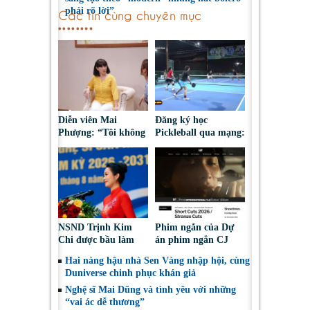
phải rõ lời”
Các tin cùng chuyên mục
Diễn viên Mai
Đăng ký học
Phượng: “Tôi không
Pickleball qua mạng:
bao giờ hối hận về
Nguy cơ bị chiếm
những gì mình đã
đoạt tài sản
chọn”
NSND Trịnh Kim
Phim ngắn của Dự
Chi được bầu làm
án phim ngắn CJ
Phó Chủ tịch Hội
tiếp tục được đề cử
Hai nàng hậu nhà Sen Vàng nhập hội, cùng
Nghệ sĩ Sân khấu
tại LHP quốc tế
Duniverse chinh phục khán giả
Việt Nam
Toronto 2026
Nghệ sĩ Mai Dũng và tình yêu với những
“vai ác dễ thương”