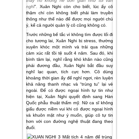
thấy nó không hề đơn giản như tôi vẫn
nghĩ
”. Xuân Nghi còn cho biết, lúc ấy cô
thậm chí còn không biết phải làm truyền
thông như thế nào để được mọi người chú
ý, kể cả người quản lý cô cũng không có.
Trước những bế tắc vì không tìm được lối đi
cho tương lai, Xuân Nghi bị stress, thường
xuyên khóc một mình và trải qua những
cảm xúc rất tồi tệ suốt 4 năm. Sau đó, khi
bình tâm lại, nghĩ rằng khó khăn nào cũng
phải đương đầu, Xuân Nghi bắt đầu suy
nghĩ lạc quan, tích cực hơn. Cô dùng
khoảng thời gian ấy để nghỉ ngơi, rèn luyện
khả năng thanh nhạc và “trùng tu” lại vẻ
ngoài. Để có được ngoại hình tự tin như
hiện tại, Xuân Nghi quyết định sang Hàn
Quốc phẫu thuật thẩm mỹ. Nữ ca sĩ không
giấu được niềm vui khi có được ngoại hình
và khuôn mặt như ý muốn, giúp cô tự tin
hơn với con đường nghệ thuật đang theo
đuổi.