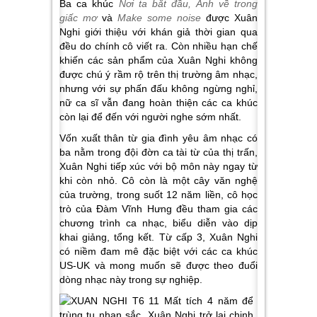
Ba ca khúc
Nơi ta bắt đầu, Anh về trong
giấc mơ
và
Make some noise
được Xuân
Nghi giới thiệu với khán giả thời gian qua
đều do chính cô viết ra. Còn nhiều hạn chế
khiến các sản phẩm của Xuân Nghi không
được chú ý rầm rộ trên thị trường âm nhạc,
nhưng với sự phấn đấu không ngừng nghỉ,
nữ ca sĩ vẫn đang hoàn thiện các ca khúc
còn lại để đến với người nghe sớm nhất.
Vốn xuất thân từ gia đình yêu âm nhạc có
ba nằm trong đội đờn ca tài từ của thị trấn,
Xuân Nghi tiếp xúc với bộ môn này ngay từ
khi còn nhỏ. Cô còn là một cây văn nghệ
của trường, trong suốt 12 năm liền, cô học
trò của Đàm Vĩnh Hưng đều tham gia các
chương trình ca nhạc, biểu diễn vào dịp
khai giảng, tổng kết. Từ cấp 3, Xuân Nghi
có niềm đam mê đặc biệt với các ca khúc
US-UK và mong muốn sẽ được theo đuổi
dòng nhạc này trong sự nghiệp.