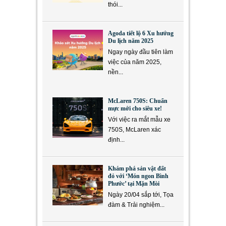
thói...
Agoda tiết lộ 6 Xu hướng
Du lịch năm 2025
Ngay ngày đầu tiên làm
việc của năm 2025,
nền...
McLaren 750S: Chuẩn
mực mới cho siêu xe!
Với việc ra mắt mẫu xe
750S, McLaren xác
định...
Khám phá sản vật đất
đỏ với ‘Món ngon Bình
Phước’ tại Mặn Mòi
Ngày 20/04 sắp tới, Tọa
đàm & Trải nghiệm...