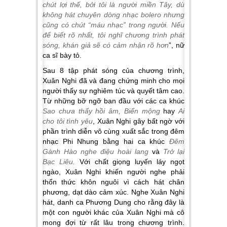
chút lợi thế, bởi tôi là người miền Tây, dù
không hát chuyên dòng nhạc bolero nhưng
cũng có chút “máu nhạc” trong người. Nếu
để biết rõ nhất, tôi nghĩ chương trình phát
sóng, khán giả sẽ có cảm nhận rõ hơn
”, nữ
ca sĩ bày tỏ.
Sau 8 tập phát sóng của chương trình,
Xuân Nghi đã và đang chứng minh cho mọi
người thấy sự nghiêm túc và quyết tâm cao.
Từ những bỡ ngỡ ban đầu với các ca khúc
Sao chưa thấy hồi âm, Biển mộng
hay
Ai
cho tôi tình yêu
, Xuân Nghi gây bất ngờ với
phần trình diễn vô cùng xuất sắc trong đêm
nhạc Phi Nhung bằng hai ca khúc
Đêm
Gành Hào nghe điệu hoài lang
và
Trở lại
Bạc Liêu.
Với chất giọng luyến láy ngọt
ngào, Xuân Nghi khiến người nghe phải
thổn thức khôn nguôi vì cách hát chân
phương, dạt dào cảm xúc. Nghe Xuân Nghi
hát, danh ca Phương Dung cho rằng đây là
một con người khác của Xuân Nghi mà cô
mong đợi từ rất lâu trong chương trình.