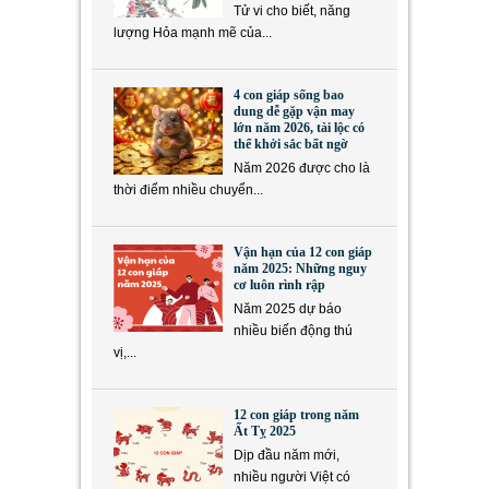
Tử vi cho biết, năng
lượng Hỏa mạnh mẽ của...
4 con giáp sống bao
dung dễ gặp vận may
lớn năm 2026, tài lộc có
thể khởi sắc bất ngờ
Năm 2026 được cho là
thời điểm nhiều chuyển...
Vận hạn của 12 con giáp
năm 2025: Những nguy
cơ luôn rình rập
Năm 2025 dự báo
nhiều biến động thú
vị,...
12 con giáp trong năm
Ất Tỵ 2025
Dịp đầu năm mới,
nhiều người Việt có