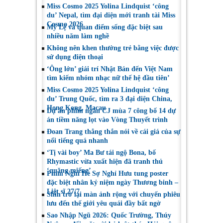
Miss Cosmo 2025 Yolina Lindquist ‘công
du’ Nepal, tìm đại diện mới tranh tài Miss
Cosmo 2026
Mỹ Lệ và quan điểm sống đặc biệt sau
nhiều năm làm nghề
Không nên khen thưởng trẻ bằng việc được
sử dụng điện thoại
‘Ông lớn’ giải trí Nhật Bản đến Việt Nam
tìm kiếm nhóm nhạc nữ thế hệ đầu tiên’
Miss Cosmo 2025 Yolina Lindquist ‘công
du’ Trung Quốc, tìm ra 3 đại diện China,
Hong Kong, Macau
Dự án phim ngắn CJ mùa 7 công bố 14 dự
án tiềm năng lọt vào Vòng Thuyết trình
Đoan Trang thẳng thắn nói về cái giá của sự
nổi tiếng quá nhanh
‘Tị vài boy’ Ma Bư tái ngộ Bona, bố
Rhymastic vừa xuất hiện đã tranh thủ
‘quăng miếng’
Phim Nghỉ Hè Sợ Nghỉ Hưu tung poster
đặc biệt nhân kỷ niệm ngày Thương binh –
Liệt sĩ 27/7
Shin trở lại màn ảnh rộng với chuyến phiêu
lưu đến thế giới yêu quái đầy bất ngờ
Sao Nhập Ngũ 2026: Quốc Trường, Thúy