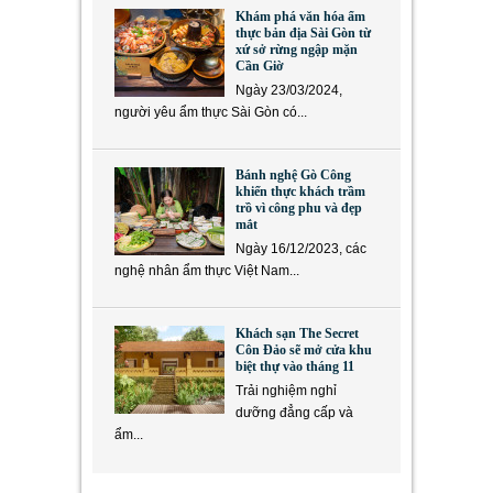
Khám phá văn hóa ẩm
thực bản địa Sài Gòn từ
xứ sở rừng ngập mặn
Cần Giờ
Ngày 23/03/2024,
người yêu ẩm thực Sài Gòn có...
Bánh nghệ Gò Công
khiến thực khách trầm
trồ vì công phu và đẹp
mắt
Ngày 16/12/2023, các
nghệ nhân ẩm thực Việt Nam...
Khách sạn The Secret
Côn Đảo sẽ mở cửa khu
biệt thự vào tháng 11
Trải nghiệm nghỉ
dưỡng đẳng cấp và
ẩm...