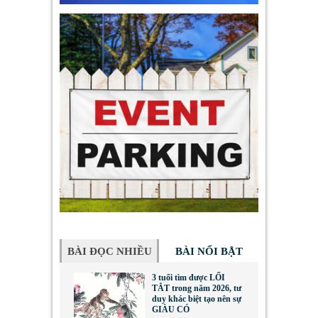
BÀI ĐỌC NHIỀU
BÀI NỔI BẬT
3 tuổi tìm được LỐI
TẮT trong năm 2026, tư
duy khác biệt tạo nên sự
GIÀU CÓ