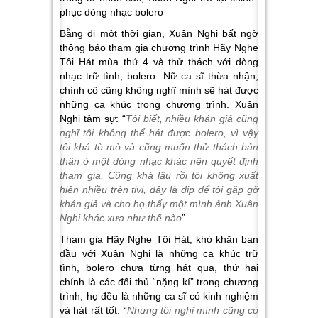
Bẵng đi một thời gian, Xuân Nghi bất ngờ
thông báo tham gia chương trình Hãy Nghe
Tôi Hát mùa thứ 4 và thử thách với dòng
nhạc trữ tình, bolero. Nữ ca sĩ thừa nhận,
chính cô cũng không nghĩ mình sẽ hát được
những ca khúc trong chương trình. Xuân
Nghi tâm sự: “
Tôi biết, nhiều khán giả cũng
nghĩ tôi không thể hát được bolero, vì vậy
tôi khá tò mò và cũng muốn thử thách bản
thân ở một dòng nhạc khác nên quyết định
tham gia. Cũng khá lâu rồi tôi không xuất
hiện nhiều trên tivi, đây là dịp để tôi gặp gỡ
khán giả và cho họ thấy một mình ảnh Xuân
Nghi khác xưa như thế nào
”.
Tham gia Hãy Nghe Tôi Hát, khó khăn ban
đầu với Xuân Nghi là những ca khúc trữ
tình, bolero chưa từng hát qua, thứ hai
chính là các đối thủ “nặng kí” trong chương
trình, họ đều là những ca sĩ có kinh nghiệm
và hát rất tốt. “
Nhưng tôi nghĩ mình cũng có