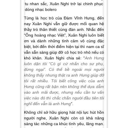
Từng là học trò của Đàm Vĩnh Hưng, đến
nay Xuân Nghi vẫn giữ được mối quan hệ
thầy trò thân thiết cùng đàn anh. Nhắc đến
“Ông hoàng nhạc Việt”, Xuân Nghi luôn biết
ơn và dành những tình cảm vô cùng đặc
biệt, bởi đến thời điểm hiện tại thì nam ca sĩ
vẫn sẵn sàng giúp đỡ cô học trò nhỏ nếu có
khó khăn. Xuân Nghi chia sẻ: “
Anh Hưng
luôn dặn tôi “Có gì cứ nhắn cho sư phụ,
đừng ngại”. Có thể bề ngoài mọi người
không thấy nhưng thật ra anh Hưng giúp đỡ
tôi rất nhiều. Tôi biết công việc của anh
Hưng cũng rất bận nên không thể dựa dẫm
vào anh mãi được, nhưng nếu cần tư vấn
việc nào đó thì chắc chắn người đầu tiên tôi
nghĩ đến vẫn là anh Hưng
”.
Không chỉ sở hữu giọng hát nội lực hút hồn
người nghe, Xuân Nghi còn có khả năng
sáng tác những ca khúc tình yêu, lãng mạn.