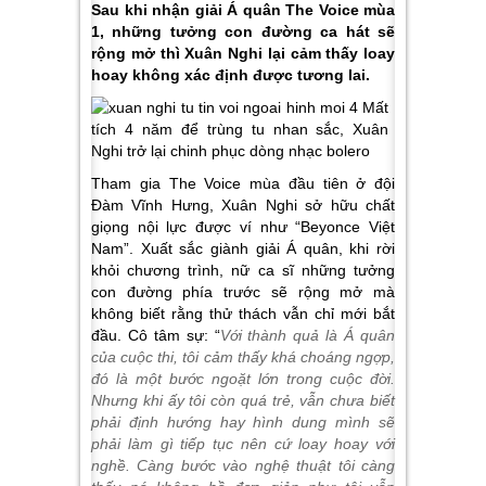
Sau khi nhận giải Á quân The Voice mùa
1, những tưởng con đường ca hát sẽ
rộng mở thì Xuân Nghi lại cảm thấy loay
hoay không xác định được tương lai.
Tham gia The Voice mùa đầu tiên ở đội
Đàm Vĩnh Hưng, Xuân Nghi sở hữu chất
giọng nội lực được ví như “Beyonce Việt
Nam”. Xuất sắc giành giải Á quân, khi rời
khỏi chương trình, nữ ca sĩ những tưởng
con đường phía trước sẽ rộng mở mà
không biết rằng thử thách vẫn chỉ mới bắt
đầu. Cô tâm sự: “
Với thành quả là Á quân
của cuộc thi, tôi cảm thấy khá choáng ngợp,
đó là một bước ngoặt lớn trong cuộc đời.
Nhưng khi ấy tôi còn quá trẻ, vẫn chưa biết
phải định hướng hay hình dung mình sẽ
phải làm gì tiếp tục nên cứ loay hoay với
nghề. Càng bước vào nghệ thuật tôi càng