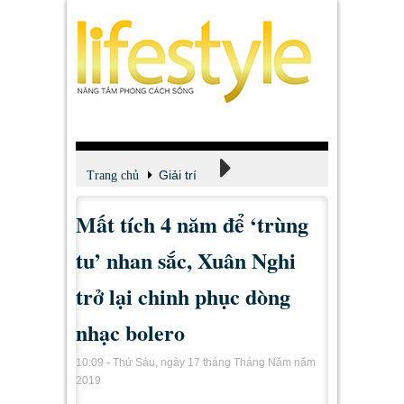
Giải trí
Trang chủ
Mất tích 4 năm để ‘trùng
Xem - Nghe - Đọc
tu’ nhan sắc, Xuân Nghi
trở lại chinh phục dòng
nhạc bolero
10:09 - Thứ Sáu, ngày 17 tháng Tháng Năm năm
2019