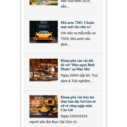
việc của năm 2025,
nền...
McLaren 750S: Chuẩn
mực mới cho siêu xe!
Với việc ra mắt mẫu xe
750S, McLaren xác
định...
Khám phá sản vật đất
đỏ với ‘Món ngon Bình
Phước’ tại Mặn Mòi
Ngày 20/04 sắp tới, Tọa
đàm & Trải nghiệm...
Khám phá văn hóa ẩm
thực bản địa Sài Gòn từ
xứ sở rừng ngập mặn
Cần Giờ
Ngày 23/03/2024,
người yêu ẩm thực Sài Gòn có...