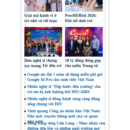
Giải mã hành vi ở
PowHERful 2026:
trẻ nhỏ có rối loạn
Khi nữ sinh trở
phổ tự kỷ
thành người dẫn dắt
trong lĩnh vực
STEM
Dàn nghệ sĩ chung
10 tỷ đồng đóng góp
tay mang Tết đến trẻ
cho miền Trung từ
em bị ảnh hưởng bởi
gia đình tỷ phú
Google ưu đãi 1 năm sử dụng miễn phí gói
HIV/AIDS
Johnathan Hạnh
Google AI Pro cho sinh viên Việt Nam
Nguyễn trong tuần
Nhiều nghệ sĩ ‘Tiếp bước đến trường’ cho
qua
trẻ em bị ảnh hưởng bởi HIV/AIDS
Nhiều nghệ sĩ đồng hành cùng cộng đồng
sống chung với HIV
Vinh quang Công an nhân dân Việt Nam:
Dấu mốc truyền thông mới của cơ quan
nhà nước
Đồng bằng sông Cửu Long – Nhọc nhằn con
đường đến lớp và những ngôi trường mở