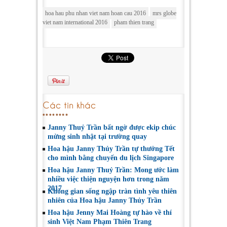
hoa hau phu nhan viet nam hoan cau 2016
mrs globe
viet nam international 2016
pham thien trang
Các tin khác
Janny Thuỷ Trần bất ngờ được ekip chúc
mừng sinh nhật tại trường quay
Hoa hậu Janny Thủy Trần tự thưởng Tết
cho mình bằng chuyến du lịch Singapore
Hoa hậu Janny Thuỷ Trần: Mong ước làm
nhiều việc thiện nguyện hơn trong năm
2017
Không gian sống ngập tràn tình yêu thiên
nhiên của Hoa hậu Janny Thủy Trần
Hoa hậu Jenny Mai Hoàng tự hào về thí
sinh Việt Nam Phạm Thiên Trang