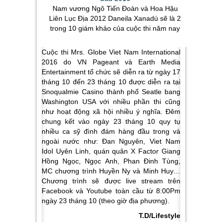
Nam vương Ngô Tiến Đoàn và Hoa Hậu
Liên Lục Địa 2012 Daneila Xanadú sẽ là 2
trong 10 giám khảo của cuộc thi năm nay
Cuộc thi Mrs. Globe Viet Nam International
2016 do VN Pageant và Earth Media
Entertainment tổ chức sẽ diễn ra từ ngày 17
tháng 10 đến 23 tháng 10 được diễn ra tại
Snoqualmie Casino thành phố Seatle bang
Washington USA với nhiều phần thi cũng
như hoạt động xã hội nhiều ý nghĩa. Đêm
chung kết vào ngày 23 tháng 10 quy tụ
nhiều ca sỹ đình đám hàng đầu trong và
ngoài nước như: Đan Nguyên, Viet Nam
Idol Uyên Linh, quán quân X Factor Giang
Hồng Ngọc, Ngọc Anh, Phan Đinh Tùng,
MC chương trình Huyền Ny và Minh Huy…
Chương trình sẽ được live stream trên
Facebook và Youtube toàn cầu từ 8:00Pm
ngày 23 tháng 10 (theo giờ địa phương).
T.D/Lifestyle