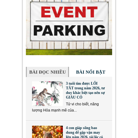
BÀI ĐỌC NHIỀU
BÀI NỔI BẬT
3 tuổi tìm được LỐI
TẮT trong năm 2026, tư
duy khác biệt tạo nên sự
GIÀU CÓ
Tử vi cho biết, năng
lượng Hỏa mạnh mẽ của...
4 con giáp sống bao
dung dễ gặp vận may
lớn năm 2026, tài lộc có