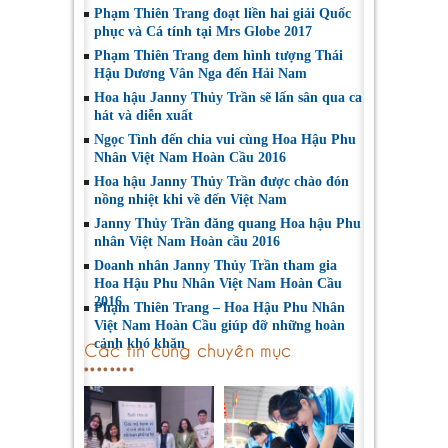
Phạm Thiên Trang đoạt liền hai giải Quốc
phục và Cá tính tại Mrs Globe 2017
Phạm Thiên Trang đem hình tượng Thái
Hậu Dương Vân Nga đến Hải Nam
Hoa hậu Janny Thủy Trần sẽ lấn sân qua ca
hát và diễn xuất
Ngọc Tình đến chia vui cùng Hoa Hậu Phu
Nhân Việt Nam Hoàn Cầu 2016
Hoa hậu Janny Thủy Trần được chào đón
nồng nhiệt khi về đến Việt Nam
Janny Thủy Trần đăng quang Hoa hậu Phu
nhân Việt Nam Hoàn cầu 2016
Doanh nhân Janny Thủy Trần tham gia
Hoa Hậu Phu Nhân Việt Nam Hoàn Cầu
2016
Phạm Thiên Trang – Hoa Hậu Phu Nhân
Việt Nam Hoàn Cầu giúp đỡ những hoàn
cảnh khó khăn
Các tin cùng chuyên mục