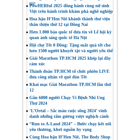
lối!
PowHERful 2025 đồng hành cùng nữ sinh
Việt trên hành trình khám phá nghề nghiệp
Hoa hậu H’Hen Niê khánh thành thư viện
thân thiện thứ 12 tại Đồng Nai
Hơn 1.000 báo quốc tế đưa tin về Lễ hội kỳ
quan ánh sáng quốc tế Hà Nội
Hội chợ Tết 0 Đồng: Tặng suất quà tết cho
hơn 1500 người khuyết tật và người yếu thế
Giải Marathon TP.HCM 2025 khép lại đầy
cảm xúc
Thành đoàn TP.HCM tổ chức phiên LIVE
đưa công nhân về quê đón Tết
Khai mạc Giải Marathon TP.HCM lần thứ
12
Gần 6000 người Chạy Vì Bệnh Nhi Ung
Thư 2024
‘L’Oréal – Sắc màu cuộc sống 2024’ vinh
danh những tấm gương vượt nghịch cảnh
“Run to A-Land 2024” – Bước chạy kết nối
yêu thương, khơi nguồn hy vọng
Cùng Hoa hậu H’Hen Niê, The Body Shop