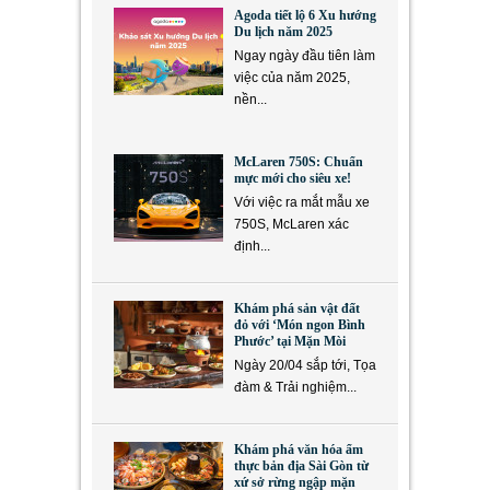
Agoda tiết lộ 6 Xu hướng
Du lịch năm 2025
Ngay ngày đầu tiên làm
việc của năm 2025,
nền...
McLaren 750S: Chuẩn
mực mới cho siêu xe!
Với việc ra mắt mẫu xe
750S, McLaren xác
định...
Khám phá sản vật đất
đỏ với ‘Món ngon Bình
Phước’ tại Mặn Mòi
Ngày 20/04 sắp tới, Tọa
đàm & Trải nghiệm...
Khám phá văn hóa ẩm
thực bản địa Sài Gòn từ
xứ sở rừng ngập mặn