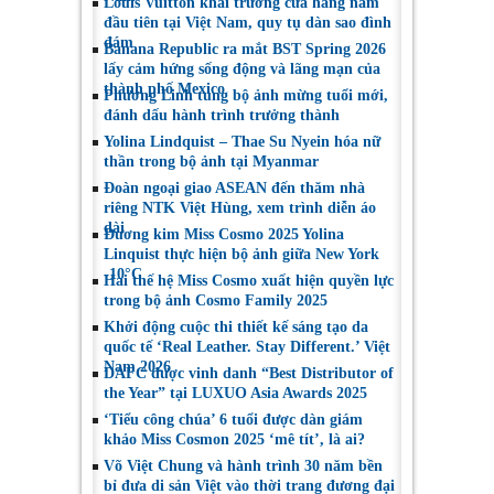
Louis Vuitton khai trương cửa hàng nam
đầu tiên tại Việt Nam, quy tụ dàn sao đình
đám
Banana Republic ra mắt BST Spring 2026
lấy cảm hứng sống động và lãng mạn của
thành phố Mexico
Phương Linh tung bộ ảnh mừng tuổi mới,
đánh dấu hành trình trưởng thành
Yolina Lindquist – Thae Su Nyein hóa nữ
thần trong bộ ảnh tại Myanmar
Đoàn ngoại giao ASEAN đến thăm nhà
riêng NTK Việt Hùng, xem trình diễn áo
dài
Đương kim Miss Cosmo 2025 Yolina
Linquist thực hiện bộ ảnh giữa New York
-10°C
Hai thế hệ Miss Cosmo xuất hiện quyền lực
trong bộ ảnh Cosmo Family 2025
Khởi động cuộc thi thiết kế sáng tạo da
quốc tế ‘Real Leather. Stay Different.’ Việt
Nam 2026
DAFC được vinh danh “Best Distributor of
the Year” tại LUXUO Asia Awards 2025
‘Tiểu công chúa’ 6 tuổi được dàn giám
khảo Miss Cosmon 2025 ‘mê tít’, là ai?
Võ Việt Chung và hành trình 30 năm bền
bỉ đưa di sản Việt vào thời trang đương đại