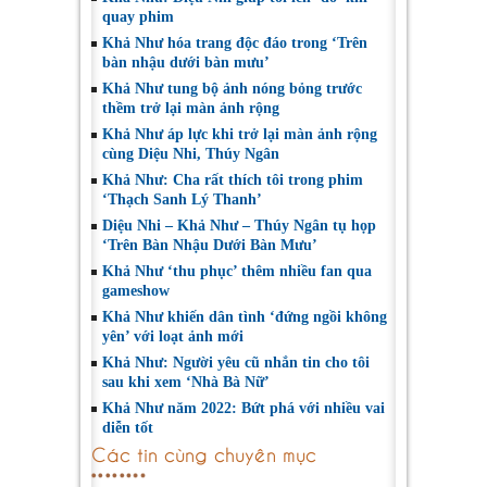
quay phim
Khả Như hóa trang độc đáo trong ‘Trên
bàn nhậu dưới bàn mưu’
Khả Như tung bộ ảnh nóng bỏng trước
thềm trở lại màn ảnh rộng
Khả Như áp lực khi trở lại màn ảnh rộng
cùng Diệu Nhi, Thúy Ngân
Khả Như: Cha rất thích tôi trong phim
‘Thạch Sanh Lý Thanh’
Diệu Nhi – Khả Như – Thúy Ngân tụ họp
‘Trên Bàn Nhậu Dưới Bàn Mưu’
Khả Như ‘thu phục’ thêm nhiều fan qua
gameshow
Khả Như khiến dân tình ‘đứng ngồi không
yên’ với loạt ảnh mới
Khả Như: Người yêu cũ nhắn tin cho tôi
sau khi xem ‘Nhà Bà Nữ’
Khả Như năm 2022: Bứt phá với nhiều vai
diễn tốt
Các tin cùng chuyên mục