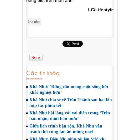
riêng biệt trên màn ảnh.
LC/Lifestyle
kha nhu
Các tin khác
Khả Như: ‘Đừng cầu mong cuộc sống bớt
khắc nghiệt hơn’
Khả Như chia sẻ về Trấn Thành sau hai lần
hợp tác phim tết
Khả Như hài lòng với vai diễn trong ‘Trên
bàn nhậu, dưới bàn mưu’
Giữa lịch trình bận rộn, Khả Như vẫn
tranh thủ cùng fan ăn mừng noel
Khả Như: Diệu Nhi giúp tôi lên ‘đô’ khi