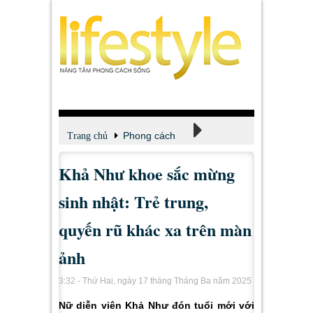
Phong cách
Trang chủ
Khả Như khoe sắc mừng
Thời trang
sinh nhật: Trẻ trung,
quyến rũ khác xa trên màn
ảnh
3:32 - Thứ Hai, ngày 17 tháng Tháng Ba năm 2025
Nữ diễn viên Khả Như đón tuổi mới với