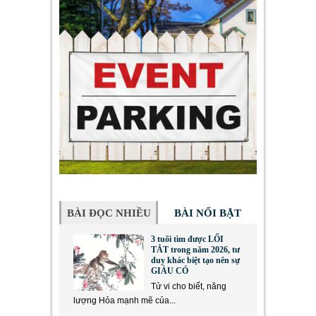
BÀI ĐỌC NHIỀU
BÀI NỔI BẬT
3 tuổi tìm được LỐI
TẮT trong năm 2026, tư
duy khác biệt tạo nên sự
GIÀU CÓ
Tử vi cho biết, năng
lượng Hỏa mạnh mẽ của...