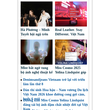
Hà Phương – Minh
Real Leather. Stay
Tuyết hội ngộ trên
Different. Việt Nam
thảm đỏ, kể câu
2026: Tôn vinh sáng
chuyện phía sau tạo
tạo da thuộc và thời
hình “nàng bướm”
trang bền vững
Mlee bất ngờ tung
Miss Cosmo 2025
bộ ảnh nghệ thuật kể
Yolina Lindquist góp
về lần đầu đối diện
mặt trong Top 10 Mỹ
Denimsandjeans Vietnam trở lại với triển
với bóng tối tâm hồn
Nhân Đẹp Nhất Năm
lãm lần thứ 8
2025
Dàn thí sinh Hoa hậu – Nam vương Du lịch
Việt Nam 2026 khoe đường cong gợi cảm,
body 6 múi
Đương kim Miss Cosmo Yolina Lindquist
đăng tải bộ ảnh đậm chất nhiệt đới tại Việt
Nam