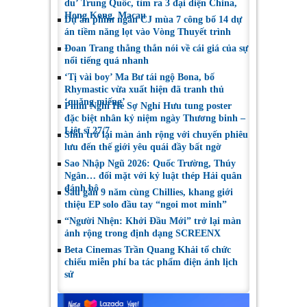
du’ Trung Quốc, tìm ra 3 đại diện China,
Hong Kong, Macau
Dự án phim ngắn CJ mùa 7 công bố 14 dự
án tiềm năng lọt vào Vòng Thuyết trình
Đoan Trang thẳng thắn nói về cái giá của sự
nổi tiếng quá nhanh
‘Tị vài boy’ Ma Bư tái ngộ Bona, bố
Rhymastic vừa xuất hiện đã tranh thủ
‘quăng miếng’
Phim Nghỉ Hè Sợ Nghỉ Hưu tung poster
đặc biệt nhân kỷ niệm ngày Thương binh –
Liệt sĩ 27/7
Shin trở lại màn ảnh rộng với chuyến phiêu
lưu đến thế giới yêu quái đầy bất ngờ
Sao Nhập Ngũ 2026: Quốc Trường, Thúy
Ngân… đối mặt với kỷ luật thép Hải quân
đánh bộ
Sau gần 9 năm cùng Chillies, khang giới
thiệu EP solo đầu tay “ngoi mot minh”
“Người Nhện: Khởi Đầu Mới” trở lại màn
ảnh rộng trong định dạng SCREENX
Beta Cinemas Trần Quang Khải tổ chức
chiếu miễn phí ba tác phẩm điện ảnh lịch
sử