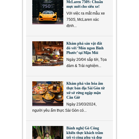
McLaren 750S: Chuẩn
mực mới cho siêu xe!
Với việc ra mắt mẫu xe
750S, McLaren xác
định...
Khám phá sản vật đất
đỏ với ‘Món ngon Bình
Phước’ tại Mặn Mòi
Ngày 20/04 sắp tới, Tọa
đàm & Trải nghiệm...
Khám phá văn hóa ẩm
thực bản địa Sài Gòn từ
xứ sở rừng ngập mặn
Cần Giờ
Ngày 23/03/2024,
người yêu ẩm thực Sài Gòn có...
Bánh nghệ Gò Công
khiến thực khách trầm
trồ vì công phu và đẹp