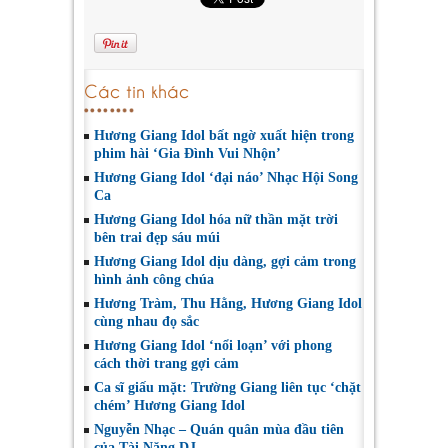
Các tin khác
Hương Giang Idol bất ngờ xuất hiện trong
phim hài ‘Gia Đình Vui Nhộn’
Hương Giang Idol ‘đại náo’ Nhạc Hội Song
Ca
Hương Giang Idol hóa nữ thần mặt trời
bên trai đẹp sáu múi
Hương Giang Idol dịu dàng, gợi cảm trong
hình ảnh công chúa
Hương Tràm, Thu Hằng, Hương Giang Idol
cùng nhau đọ sắc
Hương Giang Idol ‘nổi loạn’ với phong
cách thời trang gợi cảm
Ca sĩ giấu mặt: Trường Giang liên tục ‘chặt
chém’ Hương Giang Idol
Nguyễn Nhạc – Quán quân mùa đầu tiên
của Tài Năng DJ