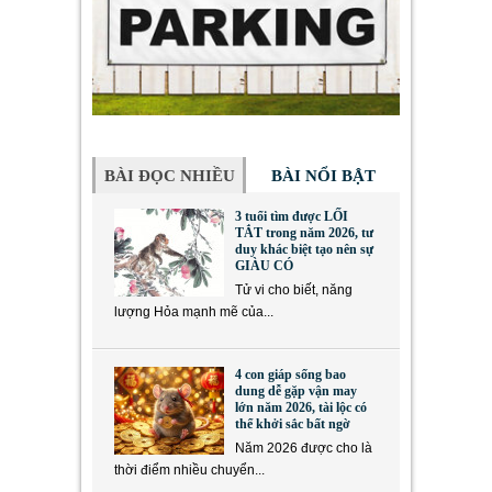
BÀI ĐỌC NHIỀU
BÀI NỔI BẬT
3 tuổi tìm được LỐI
TẮT trong năm 2026, tư
duy khác biệt tạo nên sự
GIÀU CÓ
Tử vi cho biết, năng
lượng Hỏa mạnh mẽ của...
4 con giáp sống bao
dung dễ gặp vận may
lớn năm 2026, tài lộc có
thể khởi sắc bất ngờ
Năm 2026 được cho là
thời điểm nhiều chuyển...