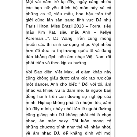
Một vài năm trở lại đây, ngày càng nhiều
các bạn nữ yêu thích bộ môn này và cả
những ca sĩ, siêu mẫu, hoa hậu trên thế
giới cũng lấn sân sang lĩnh vực DJ như
Paris Hilton, Miss Brazil 2013 – Porra, siêu
mẫu Kim Kat, siêu mẫu Anh – Kellye
Acreman…”. DJ Wang Trần cũng mong
muốn các thí sinh sử dụng nhạc Việt nhiều
hơn để đưa ra thị trường quốc tế và đang
dần khẳng định nền âm nhạc Việt Nam rất
phát triển và theo kịp xu hướng.
Với Đạo diễn Việt Max, vị giám khảo này
cũng không giấu được cảm xúc rạo rực của
một dancer. Anh cho biết: “ Đối với tôi, âm
nhạc và khiêu vũ là đam mê, là người bạn
đồng hành trên con đường sự nghiệp của
mình. Hiphop không phải là nhuộm tóc, xăm
trổ đầy mình, nhảy nhót lăn lê ngoài đường
cũng giống như DJ không phải chỉ là chọn
nhạc, ăn mặc sexy. Tôi luôn mong có
những chương trình như thế về nhảy nhót,
về âm nhạc DJ, để khẳng định với mọi