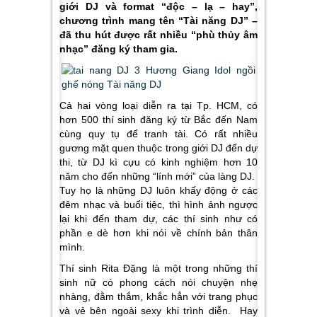
giới DJ và format “độc – lạ – hay”,
chương trình mang tên “Tài năng DJ” –
đã thu hút được rất nhiều “phù thủy âm
nhạc” đăng ký tham gia.
Cả hai vòng loại diễn ra tại Tp. HCM, có
hơn 500 thí sinh đăng ký từ Bắc đến Nam
cùng quy tụ để tranh tài. Có rất nhiều
gương mặt quen thuộc trong giới DJ đến dự
thi, từ DJ kì cựu có kinh nghiệm hơn 10
năm cho đến những “lính mới” của làng DJ.
Tuy họ là những DJ luôn khấy động ở các
đêm nhạc và buổi tiệc, thì hình ảnh ngược
lại khi đến tham dự, các thí sinh như có
phần e dè hơn khi nói về chính bản thân
mình.
Thí sinh Rita Đặng là một trong những thí
sinh nữ có phong cách nói chuyện nhẹ
nhàng, đằm thắm, khắc hẳn với trang phục
và vẻ bên ngoài sexy khi trình diễn. Hay