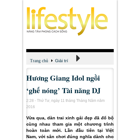
Giải trí
Trang chủ
Hương Giang Idol ngồi
Xem - Nghe - Đọc
‘ghế nóng’ Tài năng DJ
2:28 - Thứ Tư, ngày 11 tháng Tháng Năm năm
2016
Vừa qua, dàn trai xinh gái đẹp đã đổ bộ
cùng nhau tham gia một chương trình
hoàn toàn mới. Lần đầu tiên tại Việt
Nam, với sân chơi đúng nghĩa dành cho