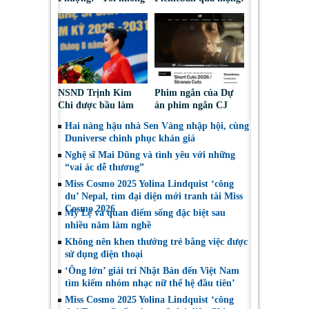
bao giờ hối hận về
Nguy cơ bị chiếm
những gì mình đã
đoạt tài sản
chọn”
NSND Trịnh Kim
Phim ngắn của Dự
Chi được bầu làm
án phim ngắn CJ
Phó Chủ tịch Hội
tiếp tục được đề cử
Hai nàng hậu nhà Sen Vàng nhập hội, cùng
Nghệ sĩ Sân khấu
tại LHP quốc tế
Duniverse chinh phục khán giả
Việt Nam
Toronto 2026
Nghệ sĩ Mai Dũng và tình yêu với những
“vai ác dễ thương”
Miss Cosmo 2025 Yolina Lindquist ‘công
du’ Nepal, tìm đại diện mới tranh tài Miss
Cosmo 2026
Mỹ Lệ và quan điểm sống đặc biệt sau
nhiều năm làm nghề
Không nên khen thưởng trẻ bằng việc được
sử dụng điện thoại
‘Ông lớn’ giải trí Nhật Bản đến Việt Nam
tìm kiếm nhóm nhạc nữ thế hệ đầu tiên’
Miss Cosmo 2025 Yolina Lindquist ‘công