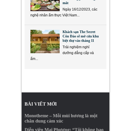
mắt
Ngày 16/12/2023, các
nghệ nhân ẩm thực Việt Nam...
Khách sạn The Secret
Côn Đảo sẽ mở cửa khu
biệt thự vào tháng 11
Trải nghiệm nghỉ
dưỡng đẳng cấp và
ẩm...
BÀI VIẾT MỚI
Monotheme – Mỗi mùi hương là một
chân dung cảm xúc
Diễn viên Mai Phượng: “Tôi không bao