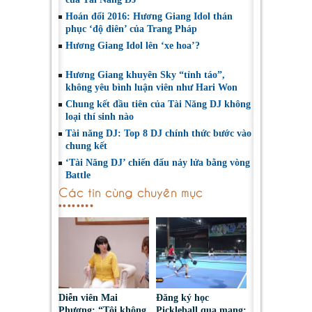
Hoán đổi 2016: Hương Giang Idol thán
phục ‘độ điên’ của Trang Pháp
Hương Giang Idol lên ‘xe hoa’?
Hương Giang khuyên Sky “tỉnh táo”,
không yêu bình luận viên như Hari Won
Chung kết đầu tiên của Tài Năng DJ không
loại thí sinh nào
Tài năng DJ: Top 8 DJ chính thức bước vào
chung kết
‘Tài Năng DJ’ chiến đấu nảy lửa bằng vòng
Battle
Các tin cùng chuyên mục
Diễn viên Mai
Đăng ký học
Phượng: “Tôi không
Pickleball qua mạng: