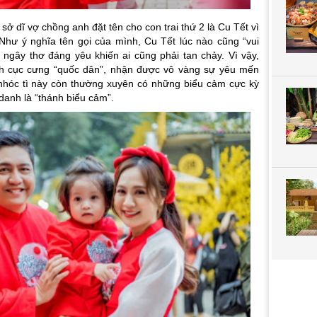
 sở dĩ vợ chồng anh đặt tên cho con trai thứ 2 là Cu Tết vì
Như ý nghĩa tên gọi của mình, Cu Tết lúc nào cũng “vui
i ngây thơ đáng yêu khiến ai cũng phải tan chảy. Vì vậy,
ành cục cưng “quốc dân”, nhận được vô vàng sự yêu mến
nhóc tì này còn thường xuyên có những biểu cảm cực kỳ
danh là “thánh biểu cảm”.