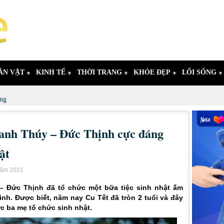
ÂN VẬT
KINH TẾ
THỜI TRANG
KHỎE ĐẸP
LỐI SỐNG
ng
anh Thúy – Đức Thịnh cực đáng
ật
 năm 2021
– Đức Thịnh đã tổ chức một bữa tiệc sinh nhật ấm
nh. Được biết, năm nay Cu Tết đã tròn 2 tuổi và đây
ợc ba mẹ tổ chức sinh nhật.