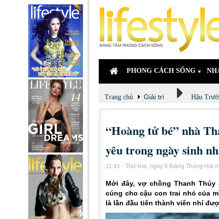
PHONG CÁCH SỐNG
NH
Giải trí
Trang chủ
Hậu Trườ
“Hoàng tử bé” nhà Th
yêu trong ngày sinh nh
11:41 - Thứ Hai, ngày 8 tháng Tháng Hai
Mới đây, vợ chồng Thanh Thúy 
cúng cho cậu con trai nhỏ của mì
là lần đầu tiên thành viên nhí đư