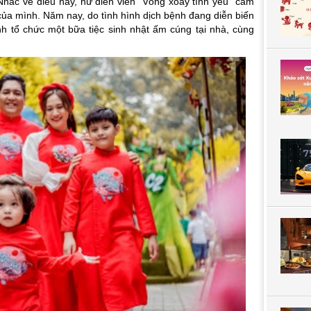
hắc về điều này, nữ diễn viên “Vòng xoáy tình yêu” cảm
 của mình. Năm nay, do tình hình dịch bệnh đang diễn biến
h tổ chức một bữa tiệc sinh nhật ấm cúng tại nhà, cùng