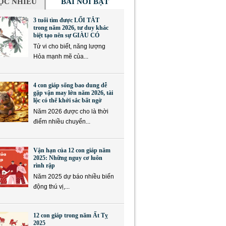
ỌC NHIỀU
BÀI NỔI BẬT
3 tuổi tìm được LỐI TẮT
trong năm 2026, tư duy khác
biệt tạo nên sự GIÀU CÓ
Tử vi cho biết, năng lượng
Hỏa mạnh mẽ của...
4 con giáp sống bao dung dễ
gặp vận may lớn năm 2026, tài
lộc có thể khởi sắc bất ngờ
Năm 2026 được cho là thời
điểm nhiều chuyển...
Vận hạn của 12 con giáp năm
2025: Những nguy cơ luôn
rình rập
Năm 2025 dự báo nhiều biến
động thú vị,...
12 con giáp trong năm Ất Tỵ
2025