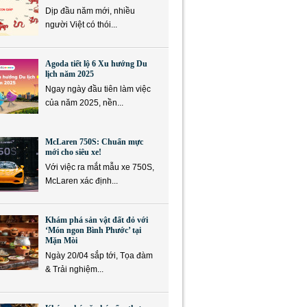
Dịp đầu năm mới, nhiều
người Việt có thói...
Agoda tiết lộ 6 Xu hướng Du
lịch năm 2025
Ngay ngày đầu tiên làm việc
của năm 2025, nền...
McLaren 750S: Chuẩn mực
mới cho siêu xe!
Với việc ra mắt mẫu xe 750S,
McLaren xác định...
Khám phá sản vật đất đỏ với
‘Món ngon Bình Phước’ tại
Mặn Mòi
Ngày 20/04 sắp tới, Tọa đàm
& Trải nghiệm...