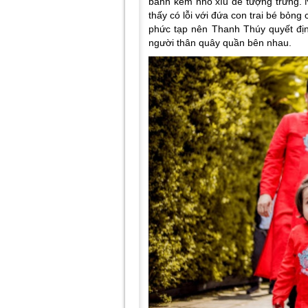
bánh kem nhỏ xíu để tượng trưng. N
thấy có lỗi với đứa con trai bé bỏng
phức tạp nên Thanh Thúy quyết địn
người thân quây quần bên nhau.