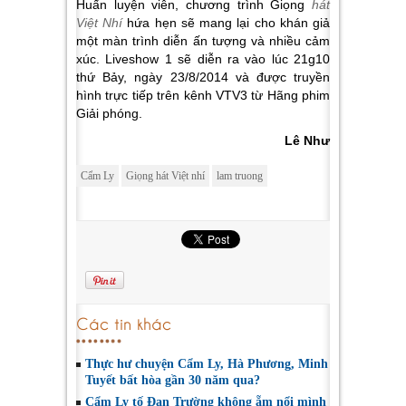
Huấn luyện viên, chương trình Giọng
hát
Việt Nhí
hứa hẹn sẽ mang lại cho khán giả
một màn trình diễn ấn tượng và nhiều cảm
xúc. Liveshow 1 sẽ diễn ra vào lúc 21g10
thứ Bảy, ngày 23/8/2014 và được truyền
hình trực tiếp trên kênh VTV3 từ Hãng phim
Giải phóng.
Lê Như
Cẩm Ly
Giọng hát Việt nhí
lam truong
Các tin khác
Thực hư chuyện Cẩm Ly, Hà Phương, Minh
Tuyết bất hòa gần 30 năm qua?
Cẩm Ly tố Đan Trường không ẵm nổi mình