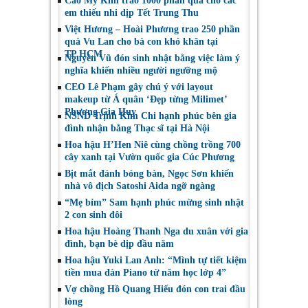
Cao Mỹ Kim trao 1000 phần quà cho các
cảm với Võ Minh
Trang kỷ niệm 15
em thiếu nhi dịp Tết Trung Thu
Lâm
năm ngày cưới
Việt Hương – Hoài Phương trao 250 phần
quà Vu Lan cho bà con khó khăn tại
TP.HCM
Nguyên Vũ đón sinh nhật bằng việc làm ý
nghĩa khiến nhiều người ngưỡng mộ
CEO Lê Phạm gây chú ý với layout
makeup từ Á quân ‘Đẹp từng Milimet’
Phương Gia Huy
NSND Trịnh Kim Chi hạnh phúc bên gia
đình nhận bằng Thạc sĩ tại Hà Nội
Hoa hậu H’Hen Niê cùng chồng trồng 700
cây xanh tại Vườn quốc gia Cúc Phương
Bịt mắt đánh bóng bàn, Ngọc Sơn khiến
nhà vô địch Satoshi Aida ngỡ ngàng
“Mẹ bỉm” Sam hạnh phúc mừng sinh nhật
2 con sinh đôi
Hoa hậu Hoàng Thanh Nga du xuân với gia
đình, bạn bè dịp đầu năm
Hoa hậu Yuki Lan Anh: “Mình tự tiết kiệm
tiền mua đàn Piano từ năm học lớp 4”
Vợ chồng Hồ Quang Hiếu đón con trai đầu
lòng