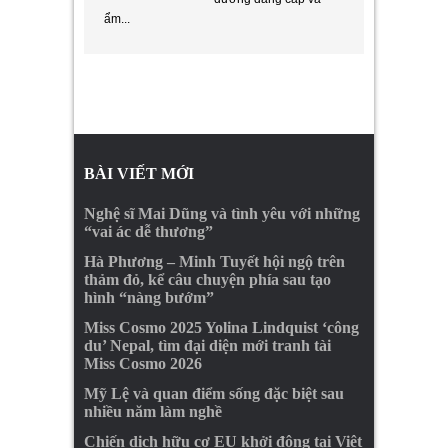
ẩm...
BÀI VIẾT MỚI
Nghệ sĩ Mai Dũng và tình yêu với những
“vai ác dễ thương”
Hà Phương – Minh Tuyết hội ngộ trên
thảm đỏ, kể câu chuyện phía sau tạo
hình “nàng bướm”
Miss Cosmo 2025 Yolina Lindquist ‘công
du’ Nepal, tìm đại diện mới tranh tài
Miss Cosmo 2026
Mỹ Lệ và quan điểm sống đặc biệt sau
nhiều năm làm nghề
Chiến dịch hữu cơ EU khởi động tại Việt