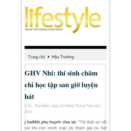
Hậu Trường
Trang chủ
GHV Nhí: thí sinh chăm
chỉ học tập sau giờ luyện
hát
2:44 - Thứ Năm, ngày 21 tháng Tháng Tám năm
2014
j hatMột phụ huynh chia sẻ: “
Tôi thật sự rất
vui khi con mình mặc dù tham gia ca hát