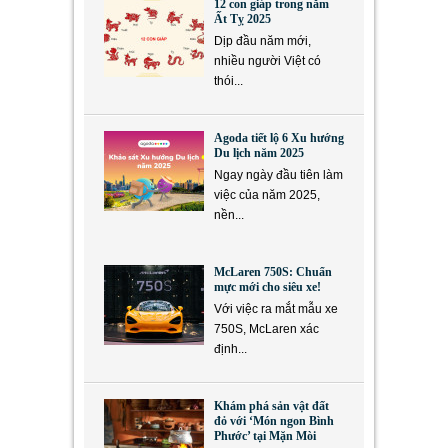
12 con giáp trong năm
Ất Tỵ 2025
Dịp đầu năm mới,
nhiều người Việt có
thói...
Agoda tiết lộ 6 Xu hướng
Du lịch năm 2025
Ngay ngày đầu tiên làm
việc của năm 2025,
nền...
McLaren 750S: Chuẩn
mực mới cho siêu xe!
Với việc ra mắt mẫu xe
750S, McLaren xác
định...
Khám phá sản vật đất
đỏ với ‘Món ngon Bình
Phước’ tại Mặn Mòi