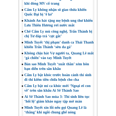
khi đóng MV cổ trang
Cẩm Ly không nhận sô giao thừa khiến
Quốc Đại bị ‘ế ké’
Khánh An hát tặng mẹ bệnh ung thư khiến
Lưu Thiên Hương rơi nước mắt
Chê Cẩm Ly mù công nghệ, Trấn Thành bị
chị Tư đáp trả ‘cực gắt’
Minh Tuyết ‘thị phạm’ danh ca Thái Thanh
khiến Trấn Thành ‘sởn da gà’
Không chịu hát Vợ người ta, Quang Lê mất
‘gà chiến’ vào tay Minh Tuyết
Bản sao Minh Tuyết ‘xuất thần’ xém hôn
bạn diễn trên sân khấu
Cẩm Ly bật khóc trước hoàn cảnh thí sinh
đi thi kiếm tiền chữa bệnh cho cha
Cẩm Ly bật mí ca khúc mới ‘Ngoại ơi con
về’ trên sân khấu Ai Sẽ Thành Sao
Ai Sẽ Thành Sao mùa 3: Thí sinh liên tục
‘hối lộ’ giám khảo ngay tập mở màn
Minh Tuyết xin lỗi nếu gọi Quang Lê là
‘thằng’ khi ngồi chung ghế nóng