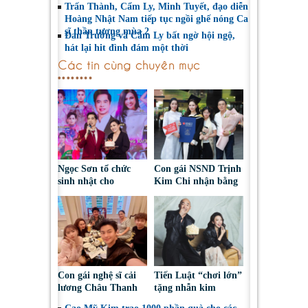
Trấn Thành, Cẩm Ly, Minh Tuyết, đạo diễn
Hoàng Nhật Nam tiếp tục ngồi ghế nóng Ca
sĩ thần tượng mùa 2
Đan Trường và Cẩm Ly bất ngờ hội ngộ,
hát lại hit đình đám một thời
Các tin cùng chuyên mục
Ngọc Sơn tổ chức
Con gái NSND Trịnh
sinh nhật cho
Kim Chi nhận bằng
Phương Thanh ngay
Tốt nghiệp ngành
trên sân khấu Bắc
Hàng không
Ninh
Con gái nghệ sĩ cải
Tiến Luật “chơi lớn”
lương Châu Thanh
tặng nhẫn kim
vướng nghi vấn tình
cương cho Thu