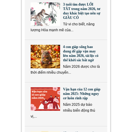
3 tuổi tìm được LỐI
TẮT trong năm 2026, tư
duy khác biệt tạo nên sự
GIÀU CÓ
Tử vi cho biết, năng
lượng Hỏa mạnh mẽ của...
4 con giáp sống bao
dung dễ gặp vận may
lớn năm 2026, tài lộc có
thể khởi sắc bất ngờ
Năm 2026 được cho là
thời điểm nhiều chuyển...
Vận hạn của 12 con giáp
năm 2025: Những nguy
cơ luôn rình rập
Năm 2025 dự báo
nhiều biến động thú
vị,...