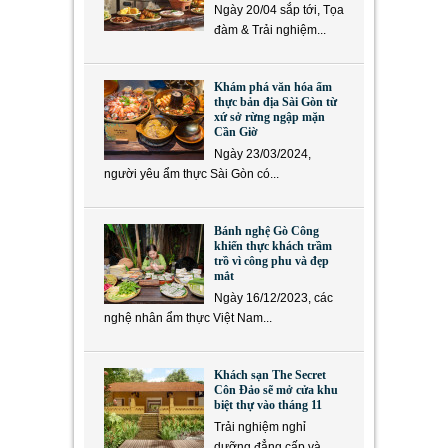
Ngày 20/04 sắp tới, Tọa
đàm & Trải nghiệm...
Khám phá văn hóa ẩm
thực bản địa Sài Gòn từ
xứ sở rừng ngập mặn
Cần Giờ
Ngày 23/03/2024,
người yêu ẩm thực Sài Gòn có...
Bánh nghệ Gò Công
khiến thực khách trầm
trồ vì công phu và đẹp
mắt
Ngày 16/12/2023, các
nghệ nhân ẩm thực Việt Nam...
Khách sạn The Secret
Côn Đảo sẽ mở cửa khu
biệt thự vào tháng 11
Trải nghiệm nghỉ
dưỡng đẳng cấp và