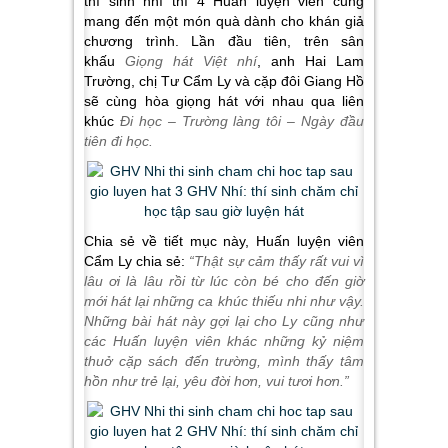
thí sinh nhí thì 4 Huấn luyện viên cũng
mang đến một món quà dành cho khán giả
chương trình. Lần đầu tiên, trên sân
khấu
Giọng hát Việt nhí
, anh Hai Lam
Trường, chị Tư Cẩm Ly và cặp đôi Giang Hồ
sẽ cùng hòa giọng hát với nhau qua liên
khúc
Đi học – Trường làng tôi – Ngày đầu
tiên đi học.
Chia sẻ về tiết mục này, Huấn luyện viên
Cẩm Ly chia sẻ:
“Thật sự cảm thấy rất vui vì
lâu ơi là lâu rồi từ lúc còn bé cho đến giờ
mới hát lại những ca khúc thiếu nhi như vậy.
Những bài hát này gợi lại cho Ly cũng như
các Huấn luyện viên khác những kỷ niệm
thuở cặp sách đến trường, mình thấy tâm
hồn như trẻ lại, yêu đời hơn, vui tươi hơn.”