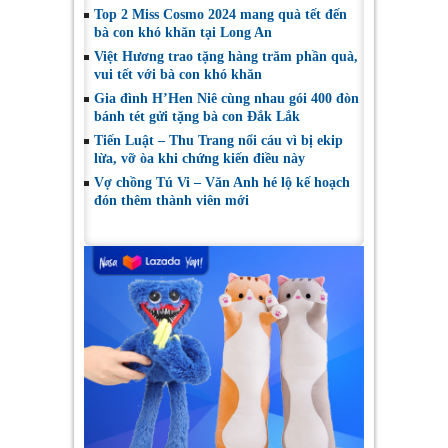
Top 2 Miss Cosmo 2024 mang quà tết đến
bà con khó khăn tại Long An
Việt Hương trao tặng hàng trăm phần quà,
vui tết với bà con khó khăn
Gia đình H’Hen Niê cùng nhau gói 400 đòn
bánh tét gửi tặng bà con Đắk Lắk
Tiến Luật – Thu Trang nổi cáu vì bị ekip
lừa, vỡ òa khi chứng kiến điều này
Vợ chồng Tú Vi – Văn Anh hé lộ kế hoạch
đón thêm thành viên mới