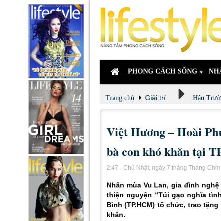
PHONG CÁCH SỐNG
NH
Giải trí
Trang chủ
Hậu Trườ
Việt Hương – Hoài Ph
bà con khó khăn tại 
2:47 - Chủ Nhật, ngày 7 tháng Tháng Chí
Nhân mùa Vu Lan, gia đình nghệ 
thiện nguyện “Túi gạo nghĩa t
Bình (TP.HCM) tổ chức, trao tặn
khăn.