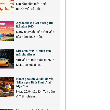
Dịp đầu năm mới, nhiều
người Việt có thói...
Agoda tiết lộ 6 Xu hướng Du
lịch năm 2025
Ngay ngày đầu tiên làm việc
của năm 2025, nền...
McLaren 750S: Chuẩn mực
mới cho siêu xe!
Với việc ra mắt mẫu xe 750S,
McLaren xác định...
Khám phá sản vật đất đỏ với
‘Món ngon Bình Phước’ tại
Mặn Mòi
Ngày 20/04 sắp tới, Tọa đàm
& Trải nghiệm...