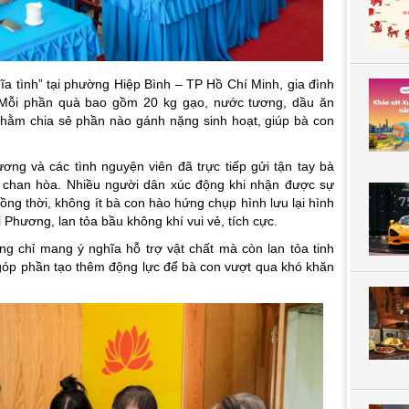
ĩa tình” tại phường Hiệp Bình – TP Hồ Chí Minh, gia đình
 Mỗi phần quà bao gồm 20 kg gạo, nước tương, dầu ăn
nhằm chia sẻ phần nào gánh nặng sinh hoạt, giúp bà con
ương và các tình nguyện viên đã trực tiếp gửi tận tay bà
, chan hòa. Nhiều người dân xúc động khi nhận được sự
ồng thời, không ít bà con hào hứng chụp hình lưu lại hình
Phương, lan tỏa bầu không khí vui vẻ, tích cực.
ng chỉ mang ý nghĩa hỗ trợ vật chất mà còn lan tỏa tinh
góp phần tạo thêm động lực để bà con vượt qua khó khăn