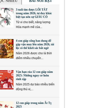
ỌC NHIỀU
BÀI NỔI BẬT
3 tuổi tìm được LỐI TẮT
trong năm 2026, tư duy khác
biệt tạo nên sự GIÀU CÓ
Tử vi cho biết, năng lượng
Hỏa mạnh mẽ của...
4 con giáp sống bao dung dễ
gặp vận may lớn năm 2026, tài
lộc có thể khởi sắc bất ngờ
Năm 2026 được cho là thời
điểm nhiều chuyển...
Vận hạn của 12 con giáp năm
2025: Những nguy cơ luôn
rình rập
Năm 2025 dự báo nhiều biến
động thú vị,...
12 con giáp trong năm Ất Tỵ
2025