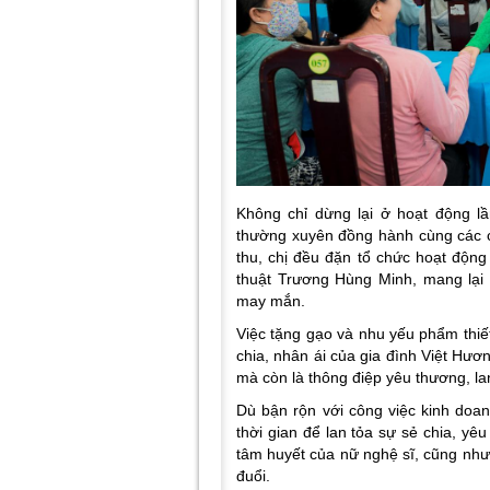
Không chỉ dừng lại ở hoạt động l
thường xuyên đồng hành cùng các ch
thu, chị đều đặn tổ chức hoạt động
thuật Trương Hùng Minh, mang lại
may mắn.
Việc tặng gạo và nhu yếu phẩm thiết
chia, nhân ái của gia đình Việt Hươ
mà còn là thông điệp yêu thương, la
Dù bận rộn với công việc kinh doa
thời gian để lan tỏa sự sẻ chia, y
tâm huyết của nữ nghệ sĩ, cũng như t
đuổi.