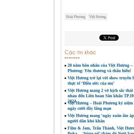
Hoài Phương
Việt Hương
Các tin khác
20 năm hôn nhân của Việt Hương –
Phương: Yêu thương và thấu hiểu!
Việt Hương trở lại với show truyền 
thực tế ‘Điều ước của mẹ’
Việt Hương mang 2 vở kịch sắc thái
nhau đến Liên hoan Sân khấu TP.
2024
Việt Hương – Hoài Phương kỷ niệm
ngày cưới đầy lãng mạn
Việt Hương mang ‘ngày xuân ấm áp
người dân khó khăn
Film & Jam, Trấn Thành, Việt Hươ
Puka… ‘bùng nổ’ thảm đỏ Ngôi Sa