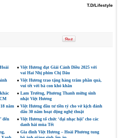
T.D/Lifestyle
 Hoài
Việt Hương đạt Giải Cánh Diều 2025 với
vai Hai Nhị phim Chị Dâu
hình
Việt Hương trao tặng hàng trăm phần quà,
vui tết với bà con khó khăn
 khác
Lam Trường, Phương Thanh mừng sinh
HCM
nhật Việt Hương
 18 năm
Việt Hương đầu tư tiền tỷ cho vở kịch đánh
dấu 30 năm hoạt động nghệ thuật
’ đến
Việt Hương tổ chức ‘đại nhạc hội’ cho các
danh hài mùa Tết
ng,
Gia đình Việt Hương – Hoài Phương tung
o Xanh
bộ ảnh giáng sinh ấm áp