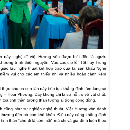
ần này, nghệ sĩ Việt Hương vốn được biết đến là người
ương trình thiện nguyện. Vào các dịp lễ, Tết hay Trung
 giao lưu nghệ thuật kết hợp trao quà tại sân khấu Nghệ
 niềm vui cho các em thiếu nhi và nhiều hoàn cảnh kém
 thực cho bà con lần này tiếp tục khẳng định tấm lòng sẻ
ng – Hoài Phương. Đây không chỉ là sự hỗ trợ về vật chất,
n tỏa tinh thần tương thân tương ái trong cộng đồng.
nh cũng như sự nghiệp nghệ thuật, Việt Hương vẫn dành
êu thương đến bà con khó khăn. Điều này càng khẳng định
inh thần “cho đi là còn mãi” mà chị và gia đình luôn theo