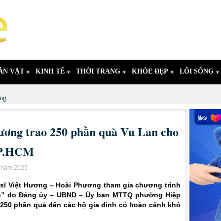
ÂN VẬT
KINH TẾ
THỜI TRANG
KHỎE ĐẸP
LỐI SỐNG
ng
ương trao 250 phần quà Vu Lan cho
TP.HCM
n năm 2025
sĩ Việt Hương – Hoài Phương tham gia chương trình
ình” do Đảng ủy – UBND – Ủy ban MTTQ phường Hiệp
g 250 phần quà đến các hộ gia đình có hoàn cảnh khó