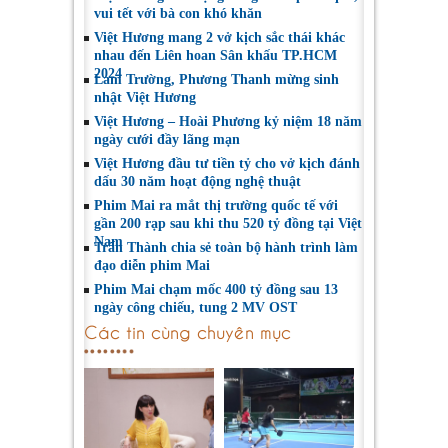
vui tết với bà con khó khăn
Việt Hương mang 2 vở kịch sắc thái khác
nhau đến Liên hoan Sân khấu TP.HCM
2024
Lam Trường, Phương Thanh mừng sinh
nhật Việt Hương
Việt Hương – Hoài Phương kỷ niệm 18 năm
ngày cưới đầy lãng mạn
Việt Hương đầu tư tiền tỷ cho vở kịch đánh
dấu 30 năm hoạt động nghệ thuật
Phim Mai ra mắt thị trường quốc tế với
gần 200 rạp sau khi thu 520 tỷ đồng tại Việt
Nam
Trấn Thành chia sẻ toàn bộ hành trình làm
đạo diễn phim Mai
Phim Mai chạm mốc 400 tỷ đồng sau 13
ngày công chiếu, tung 2 MV OST
Các tin cùng chuyên mục