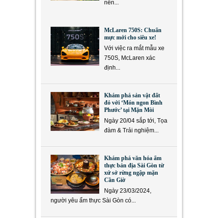
nền...
McLaren 750S: Chuẩn
mực mới cho siêu xe!
Với việc ra mắt mẫu xe
750S, McLaren xác
định...
Khám phá sản vật đất
đỏ với ‘Món ngon Bình
Phước’ tại Mặn Mòi
Ngày 20/04 sắp tới, Tọa
đàm & Trải nghiệm...
Khám phá văn hóa ẩm
thực bản địa Sài Gòn từ
xứ sở rừng ngập mặn
Cần Giờ
Ngày 23/03/2024,
người yêu ẩm thực Sài Gòn có...