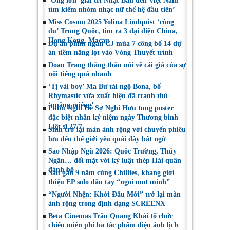
‘Ông lớn’ giải trí Nhật Bản đến Việt Nam
tìm kiếm nhóm nhạc nữ thế hệ đầu tiên’
Miss Cosmo 2025 Yolina Lindquist ‘công
du’ Trung Quốc, tìm ra 3 đại diện China,
Hong Kong, Macau
Dự án phim ngắn CJ mùa 7 công bố 14 dự
án tiềm năng lọt vào Vòng Thuyết trình
Đoan Trang thẳng thắn nói về cái giá của sự
nổi tiếng quá nhanh
‘Tị vài boy’ Ma Bư tái ngộ Bona, bố
Rhymastic vừa xuất hiện đã tranh thủ
‘quăng miếng’
Phim Nghỉ Hè Sợ Nghỉ Hưu tung poster
đặc biệt nhân kỷ niệm ngày Thương binh –
Liệt sĩ 27/7
Shin trở lại màn ảnh rộng với chuyến phiêu
lưu đến thế giới yêu quái đầy bất ngờ
Sao Nhập Ngũ 2026: Quốc Trường, Thúy
Ngân… đối mặt với kỷ luật thép Hải quân
đánh bộ
Sau gần 9 năm cùng Chillies, khang giới
thiệu EP solo đầu tay “ngoi mot minh”
“Người Nhện: Khởi Đầu Mới” trở lại màn
ảnh rộng trong định dạng SCREENX
Beta Cinemas Trần Quang Khải tổ chức
chiếu miễn phí ba tác phẩm điện ảnh lịch