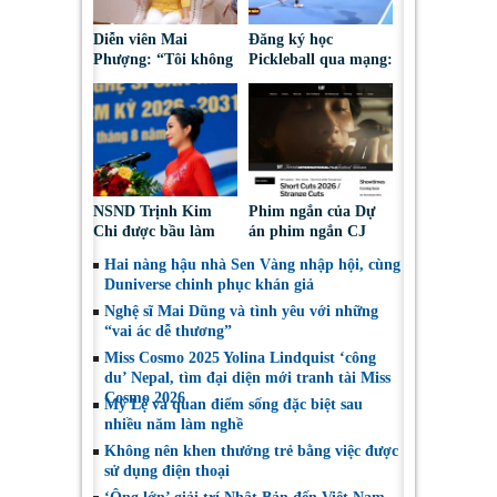
Diễn viên Mai
Đăng ký học
Phượng: “Tôi không
Pickleball qua mạng:
bao giờ hối hận về
Nguy cơ bị chiếm
những gì mình đã
đoạt tài sản
chọn”
NSND Trịnh Kim
Phim ngắn của Dự
Chi được bầu làm
án phim ngắn CJ
Phó Chủ tịch Hội
tiếp tục được đề cử
Hai nàng hậu nhà Sen Vàng nhập hội, cùng
Nghệ sĩ Sân khấu
tại LHP quốc tế
Duniverse chinh phục khán giả
Việt Nam
Toronto 2026
Nghệ sĩ Mai Dũng và tình yêu với những
“vai ác dễ thương”
Miss Cosmo 2025 Yolina Lindquist ‘công
du’ Nepal, tìm đại diện mới tranh tài Miss
Cosmo 2026
Mỹ Lệ và quan điểm sống đặc biệt sau
nhiều năm làm nghề
Không nên khen thưởng trẻ bằng việc được
sử dụng điện thoại