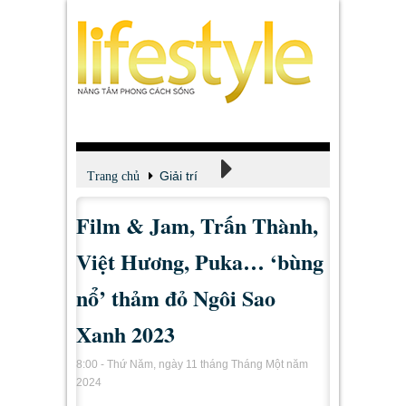
Giải trí
Trang chủ
Film & Jam, Trấn Thành,
Xem - Nghe - Đọc
Việt Hương, Puka… ‘bùng
nổ’ thảm đỏ Ngôi Sao
Xanh 2023
8:00 - Thứ Năm, ngày 11 tháng Tháng Một năm
2024