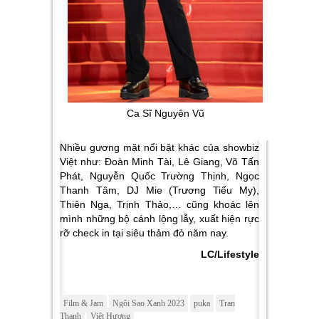
Ca Sĩ Nguyên Vũ
Nhiều gương mặt nổi bật khác của showbiz
Việt như: Đoàn Minh Tài, Lê Giang, Võ Tấn
Phát, Nguyễn Quốc Trường Thịnh, Ngọc
Thanh Tâm, DJ Mie (Trương Tiểu My),
Thiên Nga, Trịnh Thảo,… cũng khoác lên
mình những bộ cánh lộng lẫy, xuất hiện rực
rỡ check in tại siêu thảm đỏ năm nay.
LC/Lifestyle
Film & Jam
Ngôi Sao Xanh 2023
puka
Tran
Thanh
Việt Hương