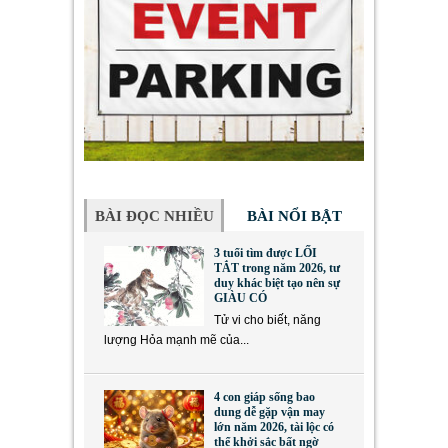
BÀI ĐỌC NHIỀU
BÀI NỔI BẬT
3 tuổi tìm được LỐI
TẮT trong năm 2026, tư
duy khác biệt tạo nên sự
GIÀU CÓ
Tử vi cho biết, năng
lượng Hỏa mạnh mẽ của...
4 con giáp sống bao
dung dễ gặp vận may
lớn năm 2026, tài lộc có
thể khởi sắc bất ngờ