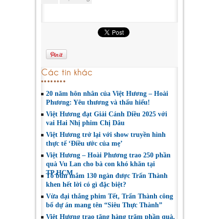
Các tin khác
20 năm hôn nhân của Việt Hương – Hoài
Phương: Yêu thương và thấu hiểu!
Việt Hương đạt Giải Cánh Diều 2025 với
vai Hai Nhị phim Chị Dâu
Việt Hương trở lại với show truyền hình
thực tế ‘Điều ước của mẹ’
Việt Hương – Hoài Phương trao 250 phần
quà Vu Lan cho bà con khó khăn tại
TP.HCM
Tô bún mắm 130 ngàn được Trấn Thành
khen hết lời có gì đặc biệt?
Vừa đại thắng phim Tết, Trấn Thành công
bố dự án mang tên “Siêu Thực Thành”
Việt Hương trao tặng hàng trăm phần quà,