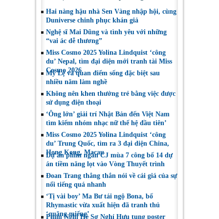
Phó Chủ tịch Hội
tiếp tục được đề cử
Hai nàng hậu nhà Sen Vàng nhập hội, cùng
Nghệ sĩ Sân khấu
tại LHP quốc tế
Duniverse chinh phục khán giả
Việt Nam
Toronto 2026
Nghệ sĩ Mai Dũng và tình yêu với những
“vai ác dễ thương”
Miss Cosmo 2025 Yolina Lindquist ‘công
du’ Nepal, tìm đại diện mới tranh tài Miss
Cosmo 2026
Mỹ Lệ và quan điểm sống đặc biệt sau
nhiều năm làm nghề
Không nên khen thưởng trẻ bằng việc được
sử dụng điện thoại
‘Ông lớn’ giải trí Nhật Bản đến Việt Nam
tìm kiếm nhóm nhạc nữ thế hệ đầu tiên’
Miss Cosmo 2025 Yolina Lindquist ‘công
du’ Trung Quốc, tìm ra 3 đại diện China,
Hong Kong, Macau
Dự án phim ngắn CJ mùa 7 công bố 14 dự
án tiềm năng lọt vào Vòng Thuyết trình
Đoan Trang thẳng thắn nói về cái giá của sự
nổi tiếng quá nhanh
‘Tị vài boy’ Ma Bư tái ngộ Bona, bố
Rhymastic vừa xuất hiện đã tranh thủ
‘quăng miếng’
Phim Nghỉ Hè Sợ Nghỉ Hưu tung poster