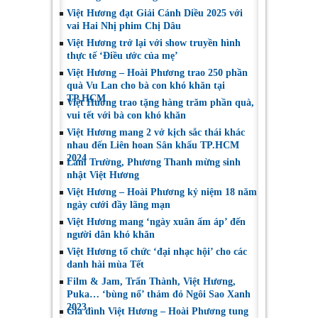
Việt Hương đạt Giải Cánh Diều 2025 với
vai Hai Nhị phim Chị Dâu
Việt Hương trở lại với show truyền hình
thực tế ‘Điều ước của mẹ’
Việt Hương – Hoài Phương trao 250 phần
quà Vu Lan cho bà con khó khăn tại
TP.HCM
Việt Hương trao tặng hàng trăm phần quà,
vui tết với bà con khó khăn
Việt Hương mang 2 vở kịch sắc thái khác
nhau đến Liên hoan Sân khấu TP.HCM
2024
Lam Trường, Phương Thanh mừng sinh
nhật Việt Hương
Việt Hương – Hoài Phương kỷ niệm 18 năm
ngày cưới đầy lãng mạn
Việt Hương mang ‘ngày xuân ấm áp’ đến
người dân khó khăn
Việt Hương tổ chức ‘đại nhạc hội’ cho các
danh hài mùa Tết
Film & Jam, Trấn Thành, Việt Hương,
Puka… ‘bùng nổ’ thảm đỏ Ngôi Sao Xanh
2023
Gia đình Việt Hương – Hoài Phương tung