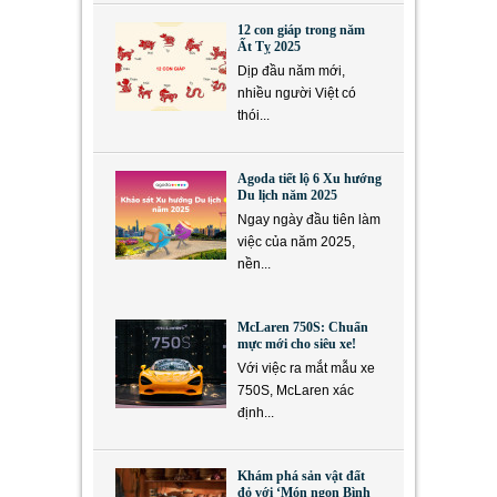
12 con giáp trong năm
Ất Tỵ 2025
Dịp đầu năm mới,
nhiều người Việt có
thói...
Agoda tiết lộ 6 Xu hướng
Du lịch năm 2025
Ngay ngày đầu tiên làm
việc của năm 2025,
nền...
McLaren 750S: Chuẩn
mực mới cho siêu xe!
Với việc ra mắt mẫu xe
750S, McLaren xác
định...
Khám phá sản vật đất
đỏ với ‘Món ngon Bình