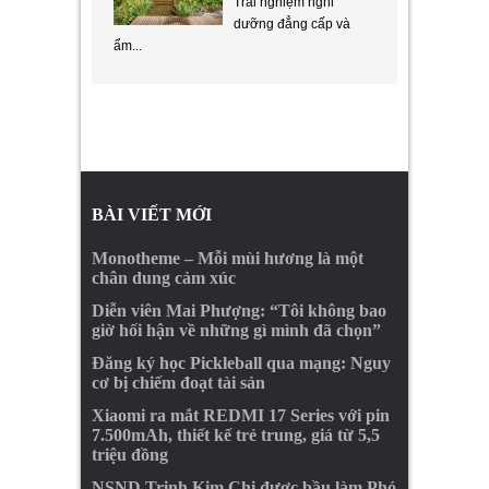
Trải nghiệm nghỉ
dưỡng đẳng cấp và
ẩm...
BÀI VIẾT MỚI
Monotheme – Mỗi mùi hương là một
chân dung cảm xúc
Diễn viên Mai Phượng: “Tôi không bao
giờ hối hận về những gì mình đã chọn”
Đăng ký học Pickleball qua mạng: Nguy
cơ bị chiếm đoạt tài sản
Xiaomi ra mắt REDMI 17 Series với pin
7.500mAh, thiết kế trẻ trung, giá từ 5,5
triệu đồng
NSND Trịnh Kim Chi được bầu làm Phó