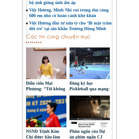
bộ ảnh giáng sinh ấm áp
Việt Hương, Minh Nhí vui trung thu cùng
600 em nhỏ có hoàn cảnh khó khăn
Việt Hương đầu tư nửa tỷ cho ‘Bí mật trăm
đốt tre’ tại sân khấu Trương Hùng Minh
Các tin cùng chuyên mục
Diễn viên Mai
Đăng ký học
Phượng: “Tôi không
Pickleball qua mạng:
bao giờ hối hận về
Nguy cơ bị chiếm
những gì mình đã
đoạt tài sản
chọn”
NSND Trịnh Kim
Phim ngắn của Dự
Chi được bầu làm
án phim ngắn CJ