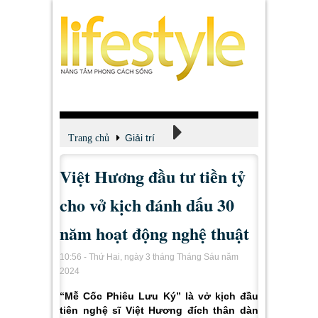
Giải trí
Trang chủ
Việt Hương đầu tư tiền tỷ
Xem - Nghe - Đọc
cho vở kịch đánh dấu 30
năm hoạt động nghệ thuật
10:56 - Thứ Hai, ngày 3 tháng Tháng Sáu năm
2024
“Mễ Cốc Phiêu Lưu Ký” là vở kịch đầu
tiên nghệ sĩ Việt Hương đích thân dàn