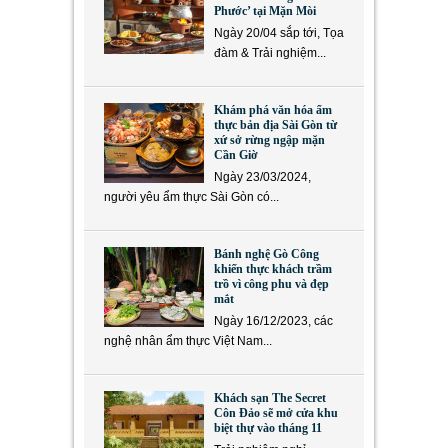
Phước’ tại Mặn Mòi
Ngày 20/04 sắp tới, Tọa
đàm & Trải nghiệm...
Khám phá văn hóa ẩm
thực bản địa Sài Gòn từ
xứ sở rừng ngập mặn
Cần Giờ
Ngày 23/03/2024,
người yêu ẩm thực Sài Gòn có...
Bánh nghệ Gò Công
khiến thực khách trầm
trồ vì công phu và đẹp
mắt
Ngày 16/12/2023, các
nghệ nhân ẩm thực Việt Nam...
Khách sạn The Secret
Côn Đảo sẽ mở cửa khu
biệt thự vào tháng 11