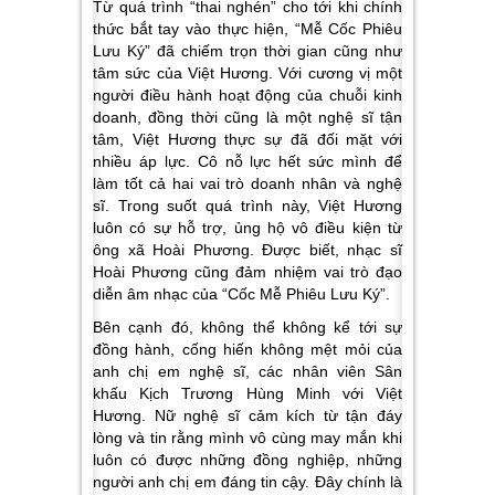
Từ quá trình “thai nghén” cho tới khi chính
thức bắt tay vào thực hiện, “Mễ Cốc Phiêu
Lưu Ký” đã chiếm trọn thời gian cũng như
tâm sức của Việt Hương. Với cương vị một
người điều hành hoạt động của chuỗi kinh
doanh, đồng thời cũng là một nghệ sĩ tận
tâm, Việt Hương thực sự đã đối mặt với
nhiều áp lực. Cô nỗ lực hết sức mình để
làm tốt cả hai vai trò doanh nhân và nghệ
sĩ. Trong suốt quá trình này, Việt Hương
luôn có sự hỗ trợ, ủng hộ vô điều kiện từ
ông xã Hoài Phương. Được biết, nhạc sĩ
Hoài Phương cũng đảm nhiệm vai trò đạo
diễn âm nhạc của “Cốc Mễ Phiêu Lưu Ký”.
Bên cạnh đó, không thể không kể tới sự
đồng hành, cống hiến không mệt mỏi của
anh chị em nghệ sĩ, các nhân viên Sân
khấu Kịch Trương Hùng Minh với Việt
Hương. Nữ nghệ sĩ cảm kích từ tận đáy
lòng và tin rằng mình vô cùng may mắn khi
luôn có được những đồng nghiệp, những
người anh chị em đáng tin cậy. Đây chính là