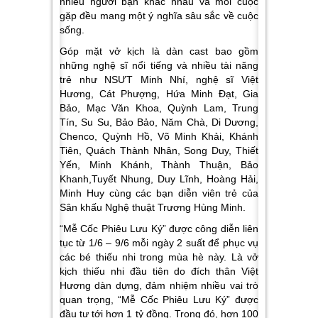
nhiều người bạn khác nhau và mỗi cuộc
gặp đều mang một ý nghĩa sâu sắc về cuộc
sống.
Góp mặt vở kịch là dàn cast bao gồm
những nghệ sĩ nổi tiếng và nhiều tài năng
trẻ như NSƯT Minh Nhí, nghệ sĩ Việt
Hương, Cát Phượng, Hứa Minh Đạt, Gia
Bảo, Mạc Văn Khoa, Quỳnh Lam, Trung
Tín, Su Su, Bảo Bảo, Năm Chà, Di Dương,
Chenco, Quỳnh Hồ, Võ Minh Khải, Khánh
Tiên, Quách Thành Nhân, Song Duy, Thiết
Yến, Minh Khánh, Thành Thuận, Bảo
Khanh,Tuyết Nhung, Duy Lĩnh, Hoàng Hải,
Minh Huy cùng các bạn diễn viên trẻ của
Sân khấu Nghệ thuật Trương Hùng Minh.
“Mễ Cốc Phiêu Lưu Ký” được công diễn liên
tục từ 1/6 – 9/6 mỗi ngày 2 suất để phục vụ
các bé thiếu nhi trong mùa hè này.
Là vở
kịch thiếu nhi đầu tiên do đích thân Việt
Hương dàn dựng, đảm nhiệm nhiều vai trò
quan trọng, “Mễ Cốc Phiêu Lưu Ký” được
đầu tư tới hơn 1 tỷ đồng. Trong đó, hơn 100