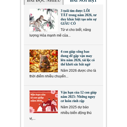
BÀI ĐỌC NHIỀU
BÀI NỔI BẬT
3 tuổi tìm được LỐI
TẮT trong năm 2026, tư
duy khác biệt tạo nên sự
GIÀU CÓ
Tử vi cho biết, năng
lượng Hỏa mạnh mẽ của...
4 con giáp sống bao
dung dễ gặp vận may
lớn năm 2026, tài lộc có
thể khởi sắc bất ngờ
Năm 2026 được cho là
thời điểm nhiều chuyển...
Vận hạn của 12 con giáp
năm 2025: Những nguy
cơ luôn rình rập
Năm 2025 dự báo
nhiều biến động thú
vị,...