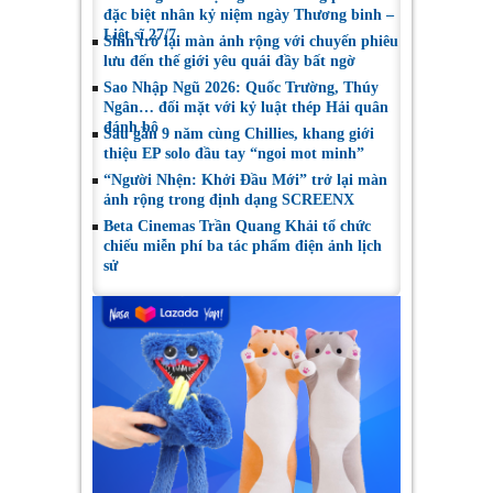
đặc biệt nhân kỷ niệm ngày Thương binh –
Liệt sĩ 27/7
Shin trở lại màn ảnh rộng với chuyến phiêu
lưu đến thế giới yêu quái đầy bất ngờ
Sao Nhập Ngũ 2026: Quốc Trường, Thúy
Ngân… đối mặt với kỷ luật thép Hải quân
đánh bộ
Sau gần 9 năm cùng Chillies, khang giới
thiệu EP solo đầu tay “ngoi mot minh”
“Người Nhện: Khởi Đầu Mới” trở lại màn
ảnh rộng trong định dạng SCREENX
Beta Cinemas Trần Quang Khải tổ chức
chiếu miễn phí ba tác phẩm điện ảnh lịch
sử