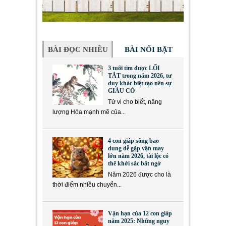
BÀI ĐỌC NHIỀU
BÀI NỔI BẬT
3 tuổi tìm được LỐI
TẮT trong năm 2026, tư
duy khác biệt tạo nên sự
GIÀU CÓ
Tử vi cho biết, năng
lượng Hỏa mạnh mẽ của...
4 con giáp sống bao
dung dễ gặp vận may
lớn năm 2026, tài lộc có
thể khởi sắc bất ngờ
Năm 2026 được cho là
thời điểm nhiều chuyển...
Vận hạn của 12 con giáp
năm 2025: Những nguy