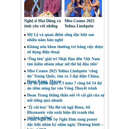
Nghệ sĩ Mai Dũng và
Miss Cosmo 2025
tình yêu với những
Yolina Lindquist
“vai ác dễ thương”
‘công du’ Nepal, tìm
Mỹ Lệ và quan điểm sống đặc biệt sau
đại diện mới tranh
nhiều năm làm nghề
tài Miss Cosmo 2026
Không nên khen thưởng trẻ bằng việc được
sử dụng điện thoại
‘Ông lớn’ giải trí Nhật Bản đến Việt Nam
tìm kiếm nhóm nhạc nữ thế hệ đầu tiên’
Miss Cosmo 2025 Yolina Lindquist ‘công
du’ Trung Quốc, tìm ra 3 đại diện China,
Hong Kong, Macau
Dự án phim ngắn CJ mùa 7 công bố 14 dự
án tiềm năng lọt vào Vòng Thuyết trình
Đoan Trang thẳng thắn nói về cái giá của sự
nổi tiếng quá nhanh
‘Tị vài boy’ Ma Bư tái ngộ Bona, bố
Rhymastic vừa xuất hiện đã tranh thủ
‘quăng miếng’
Phim Nghỉ Hè Sợ Nghỉ Hưu tung poster
đặc biệt nhân kỷ niệm ngày Thương binh –