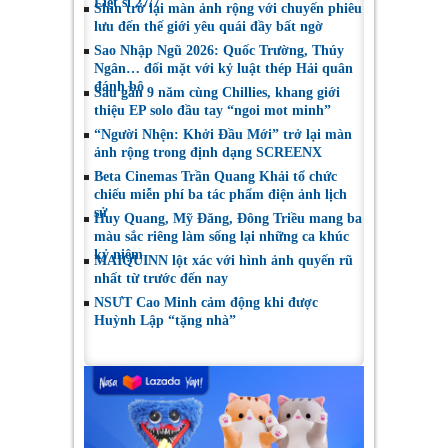
Liệt sĩ 27/7
Shin trở lại màn ảnh rộng với chuyến phiêu
lưu đến thế giới yêu quái đầy bất ngờ
Sao Nhập Ngũ 2026: Quốc Trường, Thúy
Ngân… đối mặt với kỷ luật thép Hải quân
đánh bộ
Sau gần 9 năm cùng Chillies, khang giới
thiệu EP solo đầu tay “ngoi mot minh”
“Người Nhện: Khởi Đầu Mới” trở lại màn
ảnh rộng trong định dạng SCREENX
Beta Cinemas Trần Quang Khải tổ chức
chiếu miễn phí ba tác phẩm điện ảnh lịch
sử
Huy Quang, Mỹ Đăng, Đông Triều mang ba
màu sắc riêng làm sống lại những ca khúc
kỷ niệm
MAIQUINN lột xác với hình ảnh quyến rũ
nhất từ trước đến nay
NSƯT Cao Minh cảm động khi được
Huỳnh Lập “tặng nhà”