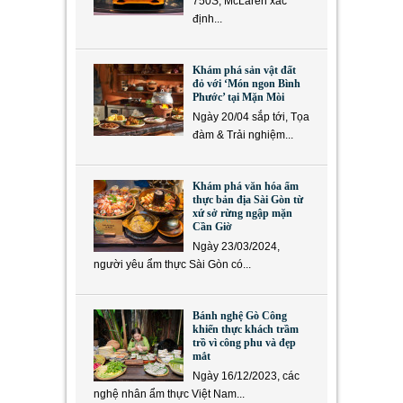
750S, McLaren xác
định...
Khám phá sản vật đất
đỏ với ‘Món ngon Bình
Phước’ tại Mặn Mòi
Ngày 20/04 sắp tới, Tọa
đàm & Trải nghiệm...
Khám phá văn hóa ẩm
thực bản địa Sài Gòn từ
xứ sở rừng ngập mặn
Cần Giờ
Ngày 23/03/2024,
người yêu ẩm thực Sài Gòn có...
Bánh nghệ Gò Công
khiến thực khách trầm
trồ vì công phu và đẹp
mắt
Ngày 16/12/2023, các
nghệ nhân ẩm thực Việt Nam...