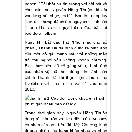
nghẹn: “Tôi thật sự ấn tượng với bài hát và
cảm xúc mà Nguyễn Hồng Thuận đã đặt
vào từng nốt nhạc, ca từ”. Bản thu nháp tuy
“ướt át” nhưng đã chiếm ngay cảm tình của
Thanh Hà, và chị quyết định đưa bài hát
vào dự án album.
Ngay khi bắt đầu hát “Phó mặc cho số
phận”, Thanh Hà đã hình dung ra hình ảnh
của một cô gái mạnh mẽ, với những màn
trả thù người yêu không khoan nhượng.
Ekip thực hiện đã cố gắng vẽ lại hình ảnh
của nhân vật nữ theo đúng hình ảnh của
chính Thanh Hà khi thực hiện album The
Evolution Of Thanh Ha vol 1″ vào năm
2010.
Trong thời gian này, Nguyễn Hồng Thuận
đang rất bận rộn với lịch diễn của liveshow
cá nhân của anh trên đất Mỹ. Chương trình
đi qua nhiều tiểu bang khác nhau và nhận