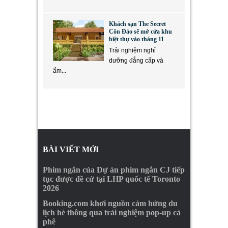
Khách sạn The Secret
Côn Đảo sẽ mở cửa khu
biệt thự vào tháng 11
Trải nghiệm nghỉ
dưỡng đẳng cấp và
ẩm...
BÀI VIẾT MỚI
Phim ngắn của Dự án phim ngắn CJ tiếp
tục được đề cử tại LHP quốc tế Toronto
2026
Booking.com khơi nguồn cảm hứng du
lịch hè thông qua trải nghiệm pop-up cà
phê