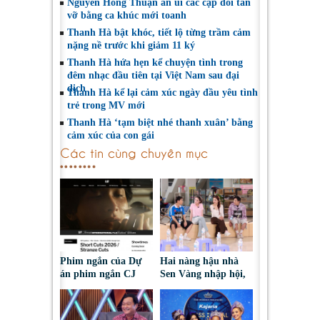
Nguyễn Hồng Thuận an ủi các cặp đôi tan
vỡ bằng ca khúc mới toanh
Thanh Hà bật khóc, tiết lộ từng trầm cảm
nặng nề trước khi giảm 11 ký
Thanh Hà hứa hẹn kể chuyện tình trong
đêm nhạc đầu tiên tại Việt Nam sau đại
dịch
Thanh Hà kể lại cảm xúc ngày đầu yêu tình
trẻ trong MV mới
Thanh Hà ‘tạm biệt nhé thanh xuân’ bằng
cảm xúc của con gái
Các tin cùng chuyên mục
Phim ngắn của Dự
Hai nàng hậu nhà
án phim ngắn CJ
Sen Vàng nhập hội,
tiếp tục được đề cử
cùng Duniverse
tại LHP quốc tế
chinh phục khán giả
Toronto 2026