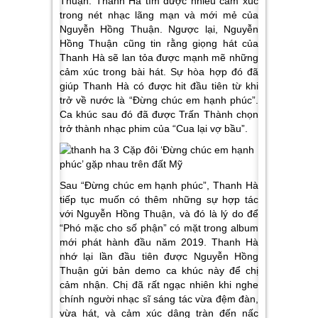
Thuận. Thanh Hà tìm được nhiều cảm xúc
trong nét nhạc lãng mạn và mới mẻ của
Nguyễn Hồng Thuận. Ngược lại, Nguyễn
Hồng Thuận cũng tin rằng giọng hát của
Thanh Hà sẽ lan tỏa được mạnh mẽ những
cảm xúc trong bài hát. Sự hòa hợp đó đã
giúp Thanh Hà có được hit đầu tiên từ khi
trở về nước là “Đừng chúc em hạnh phúc”.
Ca khúc sau đó đã được Trấn Thành chọn
trở thành nhạc phim của “Cua lại vợ bầu”.
Sau “Đừng chúc em hạnh phúc”, Thanh Hà
tiếp tục muốn có thêm những sự hợp tác
với Nguyễn Hồng Thuận, và đó là lý do để
“Phó mặc cho số phận” có mặt trong album
mới phát hành đầu năm 2019. Thanh Hà
nhớ lại lần đầu tiên được Nguyễn Hồng
Thuận gửi bản demo ca khúc này để chị
cảm nhận. Chị đã rất ngạc nhiên khi nghe
chính người nhạc sĩ sáng tác vừa đệm đàn,
vừa hát, và cảm xúc dâng tràn đến nấc