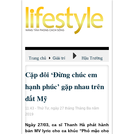
Giải trí
Trang chủ
Hậu Trường
Cặp đôi ‘Đừng chúc em
hạnh phúc’ gặp nhau trên
đất Mỹ
11:43 - Thứ Tư, ngày 27 tháng Tháng Ba năm
2019
Ngày 27/03, ca sĩ Thanh Hà phát hành
bản MV lyric cho ca khúc “Phó mặc cho