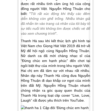
được rất nhiều tình cảm ủng hộ của cộng
đồng người Việt. Nguyễn Hồng Thuận cho
biết: “
Tôi rất xúc động khi thấy các đêm
diễn không còn ghế trống. Nhiều khán giả
đã nhắn tin vào trang cá nhân của tôi bày tỏ
sự tiếc nuối khi không tìm được chiếc vé để
vào xem chương trình
“.
Thanh Hà sau khi kết thúc lịch ghi hình tại
Việt Nam cho Giọng Hát Việt 2019 đã trở về
Mỹ để hội ngộ cùng Nguyễn Hồng Thuận.
Nữ danh ca đã mời chàng nhạc sĩ của
“Đừng chúc em hạnh phúc” đến chơi tại
ngôi biệt thự của mình trong khu người Việt.
Hai chị em đã tâm sự với nhau rất nhiều.
Nhân dịp này Thanh Hà cũng đưa Nguyễn
Hồng Thuận đi dạo khắp cơ ngơi của mình
trên đất Mỹ. Nguyễn Hồng Thuận nhanh
chóng nhận ra góc quay quen thuộc của
Thanh Hà trong loạt clip cover “Live, Love,
Laugh” rất được yêu thích trên YouTube.