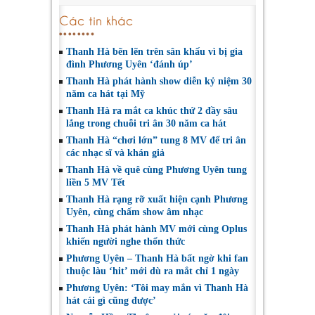
Các tin khác
Thanh Hà bẽn lẽn trên sân khấu vì bị gia
đình Phương Uyên ‘đánh úp’
Thanh Hà phát hành show diễn kỷ niệm 30
năm ca hát tại Mỹ
Thanh Hà ra mắt ca khúc thứ 2 đầy sâu
lắng trong chuỗi tri ân 30 năm ca hát
Thanh Hà “chơi lớn” tung 8 MV để tri ân
các nhạc sĩ và khán giả
Thanh Hà về quê cùng Phương Uyên tung
liền 5 MV Tết
Thanh Hà rạng rỡ xuất hiện cạnh Phương
Uyên, cùng chấm show âm nhạc
Thanh Hà phát hành MV mới cùng Oplus
khiến người nghe thổn thức
Phương Uyên – Thanh Hà bất ngờ khi fan
thuộc làu ‘hit’ mới dù ra mắt chỉ 1 ngày
Phương Uyên: ‘Tôi may mắn vì Thanh Hà
hát cái gì cũng được’