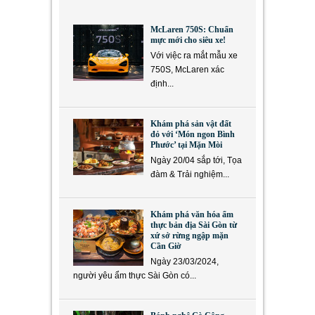
McLaren 750S: Chuẩn
mực mới cho siêu xe!
Với việc ra mắt mẫu xe
750S, McLaren xác
định...
Khám phá sản vật đất
đỏ với ‘Món ngon Bình
Phước’ tại Mặn Mòi
Ngày 20/04 sắp tới, Tọa
đàm & Trải nghiệm...
Khám phá văn hóa ẩm
thực bản địa Sài Gòn từ
xứ sở rừng ngập mặn
Cần Giờ
Ngày 23/03/2024,
người yêu ẩm thực Sài Gòn có...