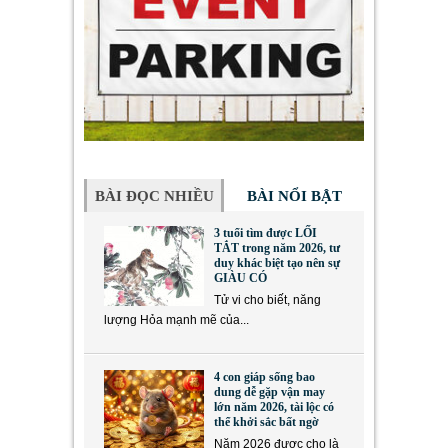
BÀI ĐỌC NHIỀU
BÀI NỔI BẬT
3 tuổi tìm được LỐI
TẮT trong năm 2026, tư
duy khác biệt tạo nên sự
GIÀU CÓ
Tử vi cho biết, năng
lượng Hỏa mạnh mẽ của...
4 con giáp sống bao
dung dễ gặp vận may
lớn năm 2026, tài lộc có
thể khởi sắc bất ngờ
Năm 2026 được cho là