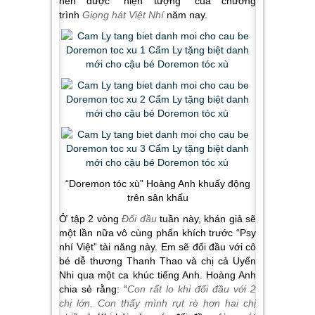
nên được “hiện tượng” của chương
trình
Giọng hát Việt Nhí
năm nay.
“Doremon tóc xù” Hoàng Anh khuấy động
trên sân khấu
Ở tập 2 vòng
Đối đầu
tuần này, khán giả sẽ
một lần nữa vô cùng phấn khích trước “Psy
nhí Việt” tài năng này. Em sẽ đối đầu với cô
bé dễ thương Thanh Thao và chị cả Uyển
Nhi qua một ca khúc tiếng Anh. Hoàng Anh
chia sẻ rằng: “
Con rất lo khi đối đầu với 2
chị lớn. Con thấy mình rụt rè hơn hai chị