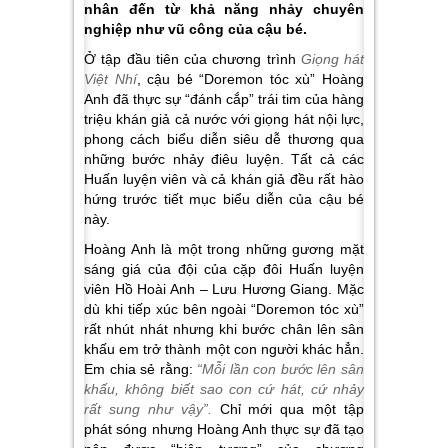
nhân đến từ khả năng nhảy chuyên
nghiệp như vũ công của cậu bé.
Ở tập đầu tiên của chương trình
Giọng hát
Việt Nhí
, cậu bé “Doremon tóc xù” Hoàng
Anh đã thực sự “đánh cắp” trái tim của hàng
triệu khán giả cả nước với giọng hát nội lực,
phong cách biểu diễn siêu dễ thương qua
những bước nhảy điêu luyện. Tất cả các
Huấn luyện viên và cả khán giả đều rất hào
hứng trước tiết mục biểu diễn của cậu bé
này.
Hoàng Anh là một trong những gương mặt
sáng giá của đội của cặp đôi Huấn luyện
viên Hồ Hoài Anh – Lưu Hương Giang. Mặc
dù khi tiếp xúc bên ngoài “Doremon tóc xù”
rất nhút nhát nhưng khi bước chân lên sân
khấu em trở thành một con người khác hẳn.
Em chia sẻ rằng:
“Mỗi lần con bước lên sân
khấu, không biết sao con cứ hát, cứ nhảy
rất sung như vậy”.
Chỉ mới qua một tập
phát sóng nhưng Hoàng Anh thực sự đã tạo