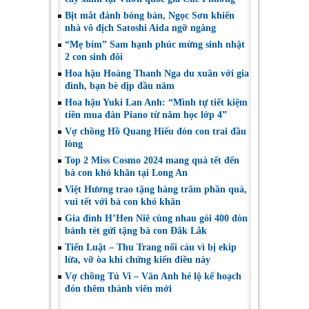
Bịt mắt đánh bóng bàn, Ngọc Sơn khiến
nhà vô địch Satoshi Aida ngỡ ngàng
“Mẹ bỉm” Sam hạnh phúc mừng sinh nhật
2 con sinh đôi
Hoa hậu Hoàng Thanh Nga du xuân với gia
đình, bạn bè dịp đầu năm
Hoa hậu Yuki Lan Anh: “Mình tự tiết kiệm
tiền mua đàn Piano từ năm học lớp 4”
Vợ chồng Hồ Quang Hiếu đón con trai đầu
lòng
Top 2 Miss Cosmo 2024 mang quà tết đến
bà con khó khăn tại Long An
Việt Hương trao tặng hàng trăm phần quà,
vui tết với bà con khó khăn
Gia đình H’Hen Niê cùng nhau gói 400 đòn
bánh tét gửi tặng bà con Đắk Lắk
Tiến Luật – Thu Trang nổi cáu vì bị ekip
lừa, vỡ òa khi chứng kiến điều này
Vợ chồng Tú Vi – Văn Anh hé lộ kế hoạch
đón thêm thành viên mới