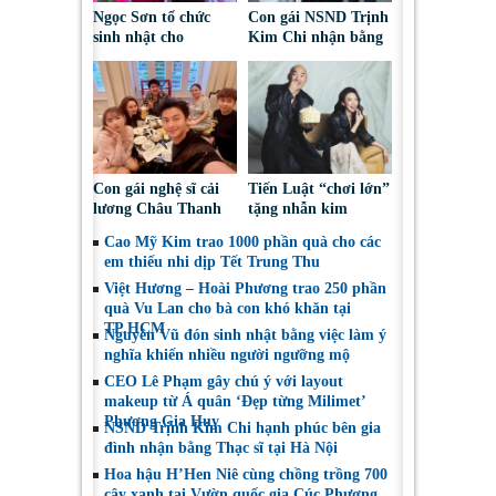
Ngọc Sơn tổ chức
Con gái NSND Trịnh
sinh nhật cho
Kim Chi nhận bằng
Phương Thanh ngay
Tốt nghiệp ngành
trên sân khấu Bắc
Hàng không
Ninh
Con gái nghệ sĩ cải
Tiến Luật “chơi lớn”
lương Châu Thanh
tặng nhẫn kim
vướng nghi vấn tình
cương cho Thu
Cao Mỹ Kim trao 1000 phần quà cho các
cảm với Võ Minh
Trang kỷ niệm 15
em thiếu nhi dịp Tết Trung Thu
Lâm
năm ngày cưới
Việt Hương – Hoài Phương trao 250 phần
quà Vu Lan cho bà con khó khăn tại
TP.HCM
Nguyên Vũ đón sinh nhật bằng việc làm ý
nghĩa khiến nhiều người ngưỡng mộ
CEO Lê Phạm gây chú ý với layout
makeup từ Á quân ‘Đẹp từng Milimet’
Phương Gia Huy
NSND Trịnh Kim Chi hạnh phúc bên gia
đình nhận bằng Thạc sĩ tại Hà Nội
Hoa hậu H’Hen Niê cùng chồng trồng 700
cây xanh tại Vườn quốc gia Cúc Phương