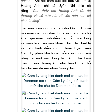
nhiều.”
Khi hỏi cảm xúc đối đầu với em út
Hoàng Anh, chị cả Uyển Nhi chia sẻ
rằng:
“Con thấy em Hoàng Anh rất dễ
thương và có sức hút rất lớn nên con có
chút lo lắng”.
Tiết mục của đội của cặp đôi Giang Hồ sẽ
mở màn đêm đối đầu thứ 2 sẽ mang lại cho
khán giả màn trình diễn hấp dẫn, sôi động
và máu lửa trên sân khấu. Điều đặc biệt là
sau khi trình diễn xong, Huấn luyện viên
Cẩm Ly phấn khích đến nỗi còn muốn em
nhảy lại một vài động tác. Anh Hai Lam
Trường nói Hoàng Anh nhờ band nhạc hỗ
trợ cho em để em nhảy “sung” hơn.