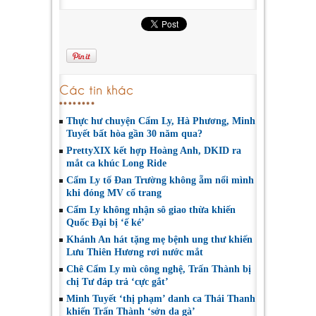
Các tin khác
Thực hư chuyện Cẩm Ly, Hà Phương, Minh
Tuyết bất hòa gần 30 năm qua?
PrettyXIX kết hợp Hoàng Anh, DKID ra
mắt ca khúc Long Ride
Cẩm Ly tố Đan Trường không ẵm nổi mình
khi đóng MV cổ trang
Cẩm Ly không nhận sô giao thừa khiến
Quốc Đại bị ‘ế ké’
Khánh An hát tặng mẹ bệnh ung thư khiến
Lưu Thiên Hương rơi nước mắt
Chê Cẩm Ly mù công nghệ, Trấn Thành bị
chị Tư đáp trả ‘cực gắt’
Minh Tuyết ‘thị phạm’ danh ca Thái Thanh
khiến Trấn Thành ‘sởn da gà’