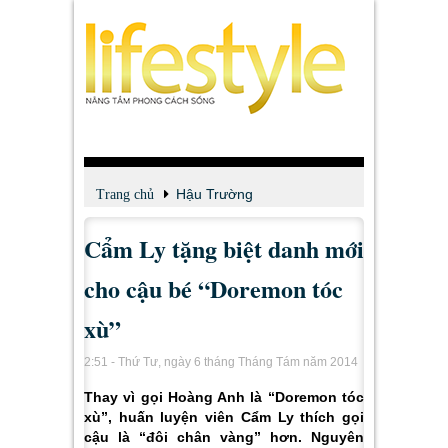
Hậu Trường
Trang chủ
Cẩm Ly tặng biệt danh mới
cho cậu bé “Doremon tóc
xù”
2:51 - Thứ Tư, ngày 6 tháng Tháng Tám năm 2014
Thay vì gọi Hoàng Anh là “Doremon tóc
xù”, huấn luyện viên Cẩm Ly thích gọi
cậu là “đôi chân vàng” hơn. Nguyên