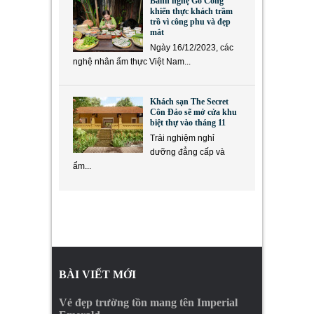
Bánh nghệ Gò Công
khiến thực khách trầm
trồ vì công phu và đẹp
mắt
Ngày 16/12/2023, các
nghệ nhân ẩm thực Việt Nam...
Khách sạn The Secret
Côn Đảo sẽ mở cửa khu
biệt thự vào tháng 11
Trải nghiệm nghỉ
dưỡng đẳng cấp và
ẩm...
BÀI VIẾT MỚI
Vẻ đẹp trường tồn mang tên Imperial