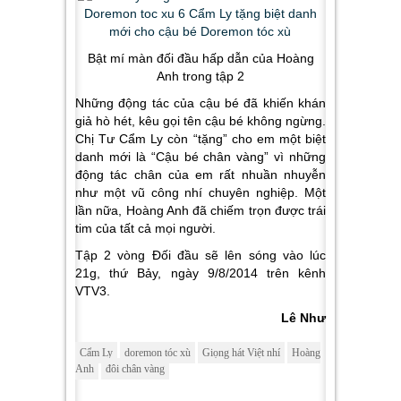
Bật mí màn đối đầu hấp dẫn của Hoàng
Anh trong tập 2
Những động tác của cậu bé đã khiến khán
giả hò hét, kêu gọi tên cậu bé không ngừng.
Chị Tư Cẩm Ly còn “tặng” cho em một biệt
danh mới là “Cậu bé chân vàng” vì những
động tác chân của em rất nhuần nhuyễn
như một vũ công nhí chuyên nghiệp. Một
lần nữa, Hoàng Anh đã chiếm trọn được trái
tim của tất cả mọi người.
Tập 2 vòng Đối đầu sẽ lên sóng vào lúc
21g, thứ Bảy, ngày 9/8/2014 trên kênh
VTV3.
Lê Như
Cẩm Ly
doremon tóc xù
Giọng hát Việt nhí
Hoàng
Anh
đôi chân vàng