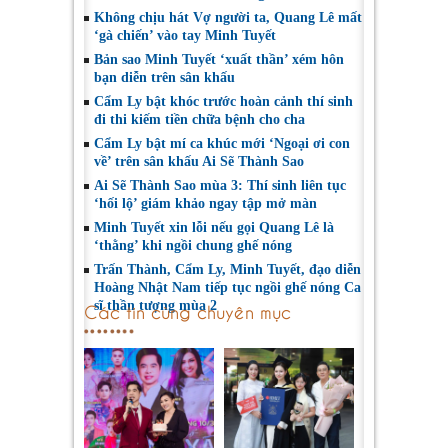
Không chịu hát Vợ người ta, Quang Lê mất
‘gà chiến’ vào tay Minh Tuyết
Bản sao Minh Tuyết ‘xuất thần’ xém hôn
bạn diễn trên sân khấu
Cẩm Ly bật khóc trước hoàn cảnh thí sinh
đi thi kiếm tiền chữa bệnh cho cha
Cẩm Ly bật mí ca khúc mới ‘Ngoại ơi con
về’ trên sân khấu Ai Sẽ Thành Sao
Ai Sẽ Thành Sao mùa 3: Thí sinh liên tục
‘hối lộ’ giám khảo ngay tập mở màn
Minh Tuyết xin lỗi nếu gọi Quang Lê là
‘thằng’ khi ngồi chung ghế nóng
Trấn Thành, Cẩm Ly, Minh Tuyết, đạo diễn
Hoàng Nhật Nam tiếp tục ngồi ghế nóng Ca
sĩ thần tượng mùa 2
Các tin cùng chuyên mục