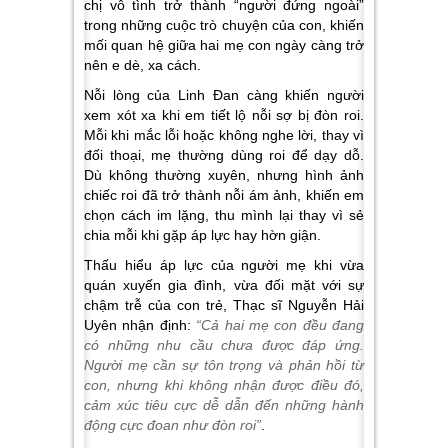
chị vô tình trở thành “người đứng ngoài”
trong những cuộc trò chuyện của con, khiến
mối quan hệ giữa hai mẹ con ngày càng trở
nên e dè, xa cách.
Nỗi lòng của Linh Đan càng khiến người
xem xót xa khi em tiết lộ nỗi sợ bị đòn roi.
Mỗi khi mắc lỗi hoặc không nghe lời, thay vì
đối thoại, mẹ thường dùng roi để dạy dỗ.
Dù không thường xuyên, nhưng hình ảnh
chiếc roi đã trở thành nỗi ám ảnh, khiến em
chọn cách im lặng, thu mình lại thay vì sẻ
chia mỗi khi gặp áp lực hay hờn giận.
Thấu hiểu áp lực của người mẹ khi vừa
quán xuyến gia đình, vừa đối mặt với sự
chậm trễ của con trẻ, Thạc sĩ Nguyễn Hải
Uyên nhận định:
“Cả hai mẹ con đều đang
có những nhu cầu chưa được đáp ứng.
Người mẹ cần sự tôn trọng và phản hồi từ
con, nhưng khi không nhận được điều đó,
cảm xúc tiêu cực dễ dẫn đến những hành
động cực đoan như đòn roi”
.