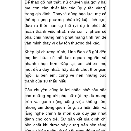
Để tháo gỡ nút thắt, nữ chuyên gia gợi ý hai
mẹ con cần thiết lập các “quy tắc vàng”
trong gia đình. Thay vì dùng bạo lực, mẹ có
thể áp dụng phương pháp kỷ luật tích cực,
đưa ra thời hạn cụ thể (ví dụ 5 phút để
hoàn thành việc nhà), nếu con vi phạm sẽ
phải chịu những hình phạt mang tính răn đe
văn minh thay vì gây tổn thương thể xác.
Khép lại chương trình, Linh Đan đã gửi đến
mẹ lời hứa sẽ nỗ lực ngoan ngoãn và
nhanh nhẹn hơn. Đáp lại, em chỉ xin mẹ
một điều duy nhất, hãy dành chút thời gian
ngồi lại bên em, cùng vẽ nên những bức
tranh của sự thấu hiểu.
Câu chuyện cũng là lời nhắc nhở sâu sắc
cho những người phụ nữ nội trợ dù mang
trên vai gánh nặng công việc không tên,
nhưng xin đừng quên rằng, sự hiện diện và
lắng nghe chính là món quà quý giá nhất
dành cho con trẻ. Sự gắn kết gia đình chỉ
bền chặt khi được xây dựng trên nền tảng
của sự kiên nhẫn và yêu thương đúng cách.