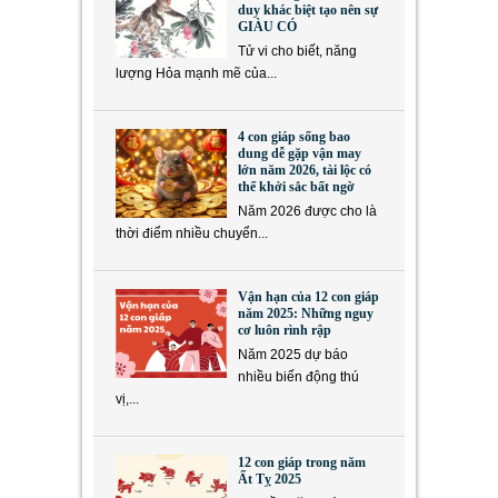
duy khác biệt tạo nên sự
GIÀU CÓ
Tử vi cho biết, năng
lượng Hỏa mạnh mẽ của...
4 con giáp sống bao
dung dễ gặp vận may
lớn năm 2026, tài lộc có
thể khởi sắc bất ngờ
Năm 2026 được cho là
thời điểm nhiều chuyển...
Vận hạn của 12 con giáp
năm 2025: Những nguy
cơ luôn rình rập
Năm 2025 dự báo
nhiều biến động thú
vị,...
12 con giáp trong năm
Ất Tỵ 2025