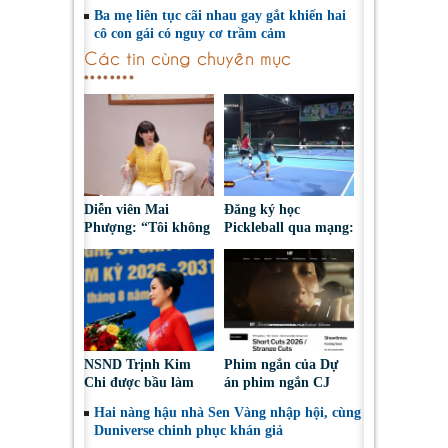
Ba mẹ liên tục cãi nhau gay gắt khiến hai
cô con gái có nguy cơ trầm cảm
Các tin cùng chuyên mục
Diễn viên Mai
Đăng ký học
Phượng: “Tôi không
Pickleball qua mạng:
bao giờ hối hận về
Nguy cơ bị chiếm
những gì mình đã
đoạt tài sản
chọn”
NSND Trịnh Kim
Phim ngắn của Dự
Chi được bầu làm
án phim ngắn CJ
Phó Chủ tịch Hội
tiếp tục được đề cử
Hai nàng hậu nhà Sen Vàng nhập hội, cùng
Nghệ sĩ Sân khấu
tại LHP quốc tế
Duniverse chinh phục khán giả
Việt Nam
Toronto 2026