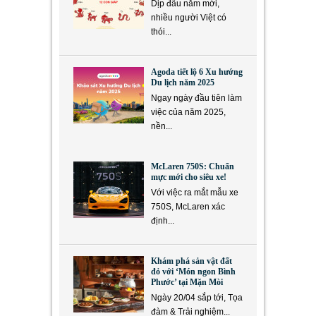
Dịp đầu năm mới,
nhiều người Việt có
thói...
Agoda tiết lộ 6 Xu hướng
Du lịch năm 2025
Ngay ngày đầu tiên làm
việc của năm 2025,
nền...
McLaren 750S: Chuẩn
mực mới cho siêu xe!
Với việc ra mắt mẫu xe
750S, McLaren xác
định...
Khám phá sản vật đất
đỏ với ‘Món ngon Bình
Phước’ tại Mặn Mòi
Ngày 20/04 sắp tới, Tọa
đàm & Trải nghiệm...