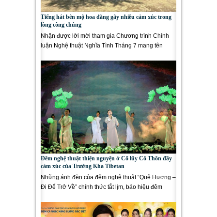
Tiếng hát bên mộ hoa đăng gây nhiều cảm xúc trong
lòng công chúng
Nhận được lời mời tham gia Chương trình Chính
luận Nghệ thuật Nghĩa Tình Tháng 7 mang tên
“HOA DÂNG MỘ LIỆT SĨ” do...
Đêm nghệ thuật thiện nguyện ở Cổ lũy Cô Thôn đầy
cảm xúc của Trường Kha Tibetan
Những ánh đèn của đêm nghệ thuật “Quê Hương –
Đi Để Trở Về” chính thức tắt lịm, báo hiệu đêm
diễn...