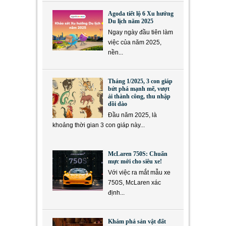
Agoda tiết lộ 6 Xu hướng
Du lịch năm 2025
Ngay ngày đầu tiên làm
việc của năm 2025,
nền...
Tháng 1/2025, 3 con giáp
bứt phá mạnh mẽ, vượt
ải thành công, thu nhập
dồi dào
Đầu năm 2025, là
khoảng thời gian 3 con giáp này...
McLaren 750S: Chuẩn
mực mới cho siêu xe!
Với việc ra mắt mẫu xe
750S, McLaren xác
định...
Khám phá sản vật đất