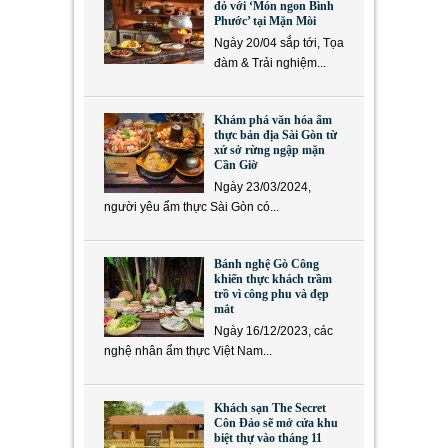
đỏ với ‘Món ngon Bình
Phước’ tại Mặn Mòi
Ngày 20/04 sắp tới, Tọa
đàm & Trải nghiệm...
Khám phá văn hóa ẩm
thực bản địa Sài Gòn từ
xứ sở rừng ngập mặn
Cần Giờ
Ngày 23/03/2024,
người yêu ẩm thực Sài Gòn có...
Bánh nghệ Gò Công
khiến thực khách trầm
trồ vì công phu và đẹp
mắt
Ngày 16/12/2023, các
nghệ nhân ẩm thực Việt Nam...
Khách sạn The Secret
Côn Đảo sẽ mở cửa khu
biệt thự vào tháng 11