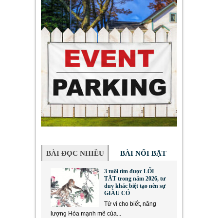
BÀI ĐỌC NHIỀU
BÀI NỔI BẬT
3 tuổi tìm được LỐI
TẮT trong năm 2026, tư
duy khác biệt tạo nên sự
GIÀU CÓ
Tử vi cho biết, năng
lượng Hỏa mạnh mẽ của...