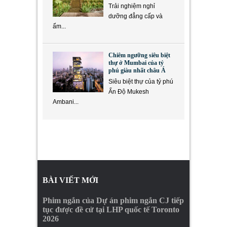
Trải nghiệm nghỉ
dưỡng đẳng cấp và
ẩm...
Chiêm ngưỡng siêu biệt
thự ở Mumbai của tỷ
phú giàu nhất châu Á
Siêu biệt thự của tỷ phú
Ấn Độ Mukesh
Ambani...
BÀI VIẾT MỚI
Phim ngắn của Dự án phim ngắn CJ tiếp
tục được đề cử tại LHP quốc tế Toronto
2026