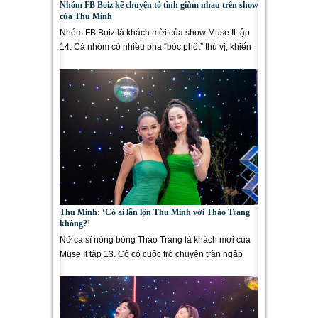
Nhóm FB Boiz kể chuyện tỏ tình giùm nhau trên show
của Thu Minh
Nhóm FB Boiz là khách mời của show Muse It tập
14. Cả nhóm có nhiều pha “bóc phốt” thú vị, khiến
Thu Minh thích thú. ...
Thu Minh: ‘Có ai lẫn lộn Thu Minh với Thảo Trang
không?’
Nữ ca sĩ nóng bỏng Thảo Trang là khách mời của
Muse It tập 13. Cô có cuộc trò chuyện tràn ngập
tiếng cười cùng host...