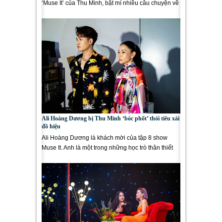
‘Muse It’ của Thu Minh, bật mí nhiều câu chuyện về
đời tư và sự nghiệp....
Ali Hoàng Dương bị Thu Minh ‘bóc phốt’ thói tiêu xài
đồ hiệu
Ali Hoàng Dương là khách mời của tập 8 show
Muse It. Anh là một trong những học trò thân thiết
của host Thu Minh. Tối 1/8,...