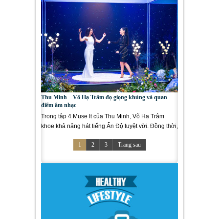
Thu Minh – Võ Hạ Trâm đọ giọng khủng và quan
điểm âm nhạc
Trong tập 4 Muse It của Thu Minh, Võ Hạ Trâm
khoe khả năng hát tiếng Ấn Độ tuyệt vời. Đồng thời,
Võ Hạ Trâm và Thu...
1
2
3
Trang sau