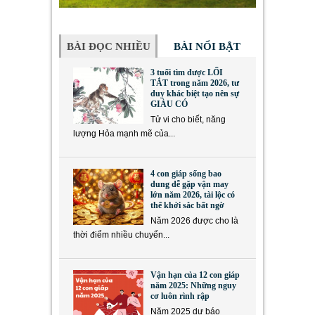
BÀI ĐỌC NHIỀU
BÀI NỔI BẬT
3 tuổi tìm được LỐI
TẮT trong năm 2026, tư
duy khác biệt tạo nên sự
GIÀU CÓ
Tử vi cho biết, năng
lượng Hỏa mạnh mẽ của...
4 con giáp sống bao
dung dễ gặp vận may
lớn năm 2026, tài lộc có
thể khởi sắc bất ngờ
Năm 2026 được cho là
thời điểm nhiều chuyển...
Vận hạn của 12 con giáp
năm 2025: Những nguy
cơ luôn rình rập
Năm 2025 dự báo