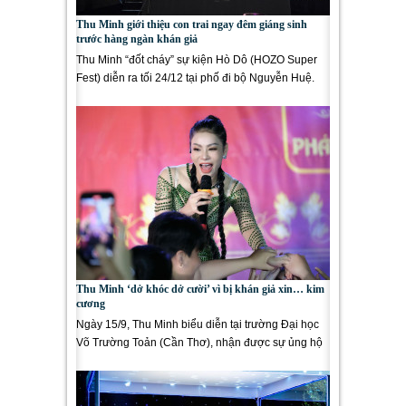
Thu Minh giới thiệu con trai ngay đêm giáng sinh
trước hàng ngàn khán giả
Thu Minh “đốt cháy” sự kiện Hò Dô (HOZO Super
Fest) diễn ra tối 24/12 tại phố đi bộ Nguyễn Huệ.
Tối 24/12, tại...
Thu Minh ‘dở khóc dở cười’ vì bị khán giả xin… kim
cương
Ngày 15/9, Thu Minh biểu diễn tại trường Đại học
Võ Trường Toản (Cần Thơ), nhận được sự ủng hộ
nồng nhiệt...