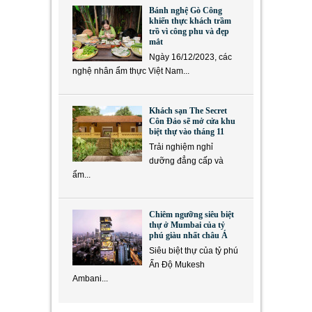
Bánh nghệ Gò Công
khiến thực khách trầm
trồ vì công phu và đẹp
mắt
Ngày 16/12/2023, các
nghệ nhân ẩm thực Việt Nam...
Khách sạn The Secret
Côn Đảo sẽ mở cửa khu
biệt thự vào tháng 11
Trải nghiệm nghỉ
dưỡng đẳng cấp và
ẩm...
Chiêm ngưỡng siêu biệt
thự ở Mumbai của tỷ
phú giàu nhất châu Á
Siêu biệt thự của tỷ phú
Ấn Độ Mukesh
Ambani...