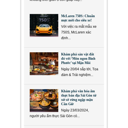
McLaren 750S: Chuẩn
mực mới cho siêu xe!
Với việc ra mắt mẫu xe
750S, McLaren xác
định...
Khám phá sản vật đất
đỏ với ‘Món ngon Bình
Phước’ tại Mặn Mòi
Ngày 20/04 sắp tới, Tọa
đàm & Trải nghiệm...
Khám phá văn hóa ẩm
thực bản địa Sài Gòn từ
xứ sở rừng ngập mặn
Cần Giờ
Ngày 23/03/2024,
người yêu ẩm thực Sài Gòn có...