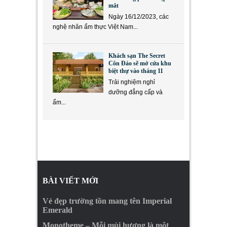
mắt
Ngày 16/12/2023, các
nghệ nhân ẩm thực Việt Nam...
Khách sạn The Secret
Côn Đảo sẽ mở cửa khu
biệt thự vào tháng 11
Trải nghiệm nghỉ
dưỡng đẳng cấp và
ẩm...
BÀI VIẾT MỚI
Vẻ đẹp trường tồn mang tên Imperial
Emerald
Monotheme – Mỗi mùi hương là một