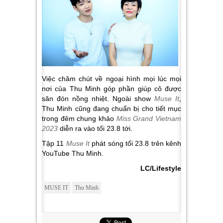
Việc chăm chút về ngoại hình mọi lúc mọi
nơi của Thu Minh góp phần giúp cô được
săn đón nồng nhiệt. Ngoài show
Muse It
,
Thu Minh cũng đang chuẩn bị cho tiết mục
trong đêm chung khảo
Miss Grand Vietnam
2023
diễn ra vào tối 23.8 tới.
Tập 11
Muse It
phát sóng tối 23.8 trên kênh
YouTube Thu Minh.
LC/Lifestyle
MUSE IT
Thu Minh