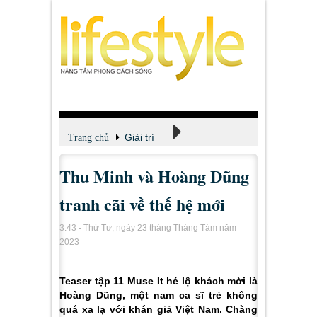
Giải trí
Trang chủ
Thu Minh và Hoàng Dũng
Xem - Nghe - Đọc
tranh cãi về thế hệ mới
3:43 - Thứ Tư, ngày 23 tháng Tháng Tám năm
2023
Teaser tập 11 Muse It hé lộ khách mời là
Hoàng Dũng, một nam ca sĩ trẻ không
quá xa lạ với khán giả Việt Nam. Chàng