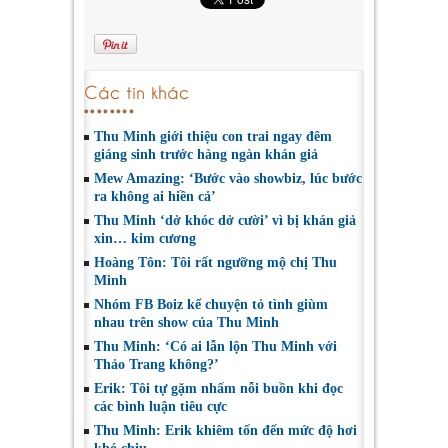
Các tin khác
Thu Minh giới thiệu con trai ngay đêm
giáng sinh trước hàng ngàn khán giả
Mew Amazing: ‘Bước vào showbiz, lúc bước
ra không ai hiền cả’
Thu Minh ‘dở khóc dở cười’ vì bị khán giả
xin… kim cương
Hoàng Tôn: Tôi rất ngưỡng mộ chị Thu
Minh
Nhóm FB Boiz kể chuyện tỏ tình giùm
nhau trên show của Thu Minh
Thu Minh: ‘Có ai lẫn lộn Thu Minh với
Thảo Trang không?’
Erik: Tôi tự gặm nhấm nỗi buồn khi đọc
các bình luận tiêu cực
Thu Minh: Erik khiêm tốn đến mức độ hơi