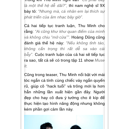
là một thế hệ dễ dãi?”,
thì nam nghệ sĩ 9X
bày tỏ:
“Nhưng mà, cá nhân em lại thích sự
phát triển của âm nhạc bây giờ”.
Cả hai tiếp tục tranh luận, Thu Minh cho
rằng:
“Ai cũng khư khư quan điểm của mình
và không chịu “mở cửa””.
Hoàng Dũng cũng
đánh giá thế hệ này:
“Nếu không tỉnh táo,
không cẩn trọng thì rất dễ sa vào cái
bẫy”.
Cuộc tranh luận của cả hai sẽ tiếp tục
ra sao, tất cả sẽ có trong tập 11 show
Muse
It.
Cũng trong teaser, Thu Minh nổi bật với mái
tóc ngắn cá tính cùng chiếc váy ngắn quyến
rũ, giúp cô “hack tuổi” và trông mới lạ hơn
hẳn những lần xuất hiện gần đây. Người
đẹp cho hay cô đưa ý tưởng cho ê kíp để
thực hiện tạo hình năng động nhưng không
kém phần gợi cảm lần này.