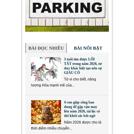
BÀI ĐỌC NHIỀU
BÀI NỔI BẬT
3 tuổi tìm được LỐI
TẮT trong năm 2026, tư
duy khác biệt tạo nên sự
GIÀU CÓ
Tử vi cho biết, năng
lượng Hỏa mạnh mẽ của...
4 con giáp sống bao
dung dễ gặp vận may
lớn năm 2026, tài lộc có
thể khởi sắc bất ngờ
Năm 2026 được cho là
thời điểm nhiều chuyển...