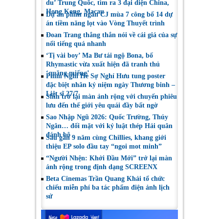
du’ Trung Quốc, tìm ra 3 đại diện China,
Hong Kong, Macau
Dự án phim ngắn CJ mùa 7 công bố 14 dự
án tiềm năng lọt vào Vòng Thuyết trình
Đoan Trang thẳng thắn nói về cái giá của sự
nổi tiếng quá nhanh
‘Tị vài boy’ Ma Bư tái ngộ Bona, bố
Rhymastic vừa xuất hiện đã tranh thủ
‘quăng miếng’
Phim Nghỉ Hè Sợ Nghỉ Hưu tung poster
đặc biệt nhân kỷ niệm ngày Thương binh –
Liệt sĩ 27/7
Shin trở lại màn ảnh rộng với chuyến phiêu
lưu đến thế giới yêu quái đầy bất ngờ
Sao Nhập Ngũ 2026: Quốc Trường, Thúy
Ngân… đối mặt với kỷ luật thép Hải quân
đánh bộ
Sau gần 9 năm cùng Chillies, khang giới
thiệu EP solo đầu tay “ngoi mot minh”
“Người Nhện: Khởi Đầu Mới” trở lại màn
ảnh rộng trong định dạng SCREENX
Beta Cinemas Trần Quang Khải tổ chức
chiếu miễn phí ba tác phẩm điện ảnh lịch
sử