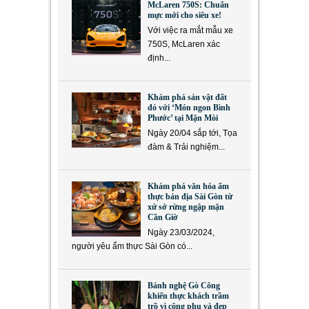
McLaren 750S: Chuẩn
mực mới cho siêu xe!
Với việc ra mắt mẫu xe
750S, McLaren xác
định...
Khám phá sản vật đất
đỏ với ‘Món ngon Bình
Phước’ tại Mặn Mòi
Ngày 20/04 sắp tới, Tọa
đàm & Trải nghiệm...
Khám phá văn hóa ẩm
thực bản địa Sài Gòn từ
xứ sở rừng ngập mặn
Cần Giờ
Ngày 23/03/2024,
người yêu ẩm thực Sài Gòn có...
Bánh nghệ Gò Công
khiến thực khách trầm
trồ vì công phu và đẹp