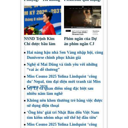
bao giờ hối hận về
Nguy cơ bị chiếm
những gì mình đã
đoạt tài sản
chọn”
NSND Trịnh Kim
Phim ngắn của Dự
Chi được bầu làm
án phim ngắn CJ
Phó Chủ tịch Hội
tiếp tục được đề cử
Hai nàng hậu nhà Sen Vàng nhập hội, cùng
Nghệ sĩ Sân khấu
tại LHP quốc tế
Duniverse chinh phục khán giả
Việt Nam
Toronto 2026
Nghệ sĩ Mai Dũng và tình yêu với những
“vai ác dễ thương”
Miss Cosmo 2025 Yolina Lindquist ‘công
du’ Nepal, tìm đại diện mới tranh tài Miss
Cosmo 2026
Mỹ Lệ và quan điểm sống đặc biệt sau
nhiều năm làm nghề
Không nên khen thưởng trẻ bằng việc được
sử dụng điện thoại
‘Ông lớn’ giải trí Nhật Bản đến Việt Nam
tìm kiếm nhóm nhạc nữ thế hệ đầu tiên’
Miss Cosmo 2025 Yolina Lindquist ‘công