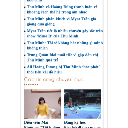
khó chịu
Thu Minh và Hoàng Dũng tranh luận về
khoảng cách thế hệ trong âm nhạc
Thu Minh phấn khích vì Myra Trần giả
giọng quá giống
Myra Trần tiết lộ nhiều chuyện gây sốc trên
show ‘Muse It’ của Thu Minh
Thu Minh: Tôi sẽ không hát những gì mình
không thích
Trung Quân Idol nuối tiếc vì gặp đàn chị
Thu Minh quá trễ
Ali Hoàng Dương bị Thu Minh ‘bóc phốt’
thói tiêu xài đồ hiệu
Các tin cùng chuyên mục
Diễn viên Mai
Đăng ký học
Phượng: “Tôi không
Pickleball qua mạng: