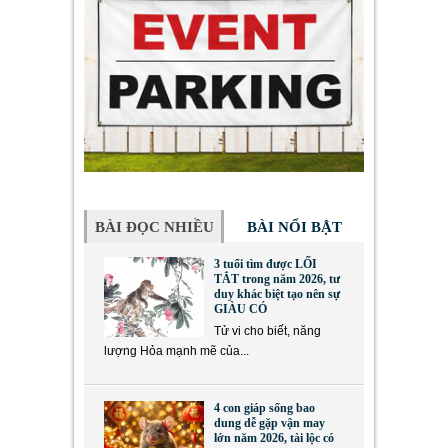
BÀI ĐỌC NHIỀU
BÀI NỔI BẬT
3 tuổi tìm được LỐI
TẮT trong năm 2026, tư
duy khác biệt tạo nên sự
GIÀU CÓ
Tử vi cho biết, năng
lượng Hỏa mạnh mẽ của...
4 con giáp sống bao
dung dễ gặp vận may
lớn năm 2026, tài lộc có