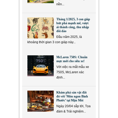
nền...
Tháng 1/2025, 3 con giáp
bứt phá mạnh mẽ, vượt
ải thành công, thu nhập
dồi dào
Đầu năm 2025, là
khoảng thời gian 3 con giáp này...
McLaren 750S: Chuẩn
mực mới cho siêu xe!
Với việc ra mắt mẫu xe
750S, McLaren xác
định...
Khám phá sản vật đất
đỏ với ‘Món ngon Bình
Phước’ tại Mặn Mòi
Ngày 20/04 sắp tới, Tọa
đàm & Trải nghiệm...