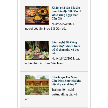
Khám phá văn hóa ẩm
thực bản địa Sài Gòn từ
xứ sở rừng ngập mặn
Cần Giờ
Ngày 23/03/2024,
người yêu ẩm thực Sài Gòn có...
Bánh nghệ Gò Công
khiến thực khách trầm
trồ vì công phu và đẹp
mắt
Ngày 16/12/2023, các
nghệ nhân ẩm thực Việt Nam...
Khách sạn The Secret
Côn Đảo sẽ mở cửa khu
biệt thự vào tháng 11
Trải nghiệm nghỉ
dưỡng đẳng cấp và
ẩm...