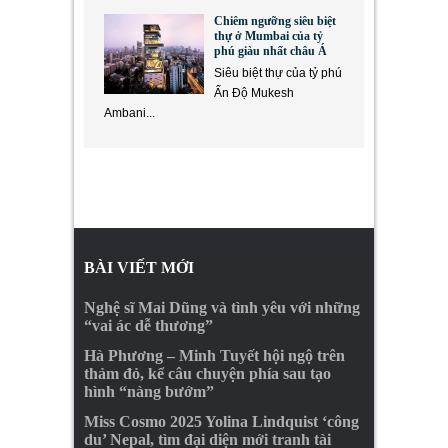
Chiêm ngưỡng siêu biệt
thự ở Mumbai của tỷ
phú giàu nhất châu Á
Siêu biệt thự của tỷ phú
Ấn Độ Mukesh
Ambani...
BÀI VIẾT MỚI
Nghệ sĩ Mai Dũng và tình yêu với những
“vai ác dễ thương”
Hà Phương – Minh Tuyết hội ngộ trên
thảm đỏ, kể câu chuyện phía sau tạo
hình “nàng bướm”
Miss Cosmo 2025 Yolina Lindquist ‘công
du’ Nepal, tìm đại diện mới tranh tài