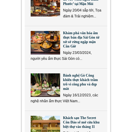
Phước’ tại Mặn Mòi
Ngày 20/04 sắp tới, Tọa
đàm & Trải nghiệm...
Khám phá văn hóa ẩm
thực bản địa Sài Gòn từ
xứ sở rừng ngập mặn
Cần Giờ
Ngày 23/03/2024,
người yêu ẩm thực Sài Gòn có...
Bánh nghệ Gò Công
khiến thực khách trầm
trồ vì công phu và đẹp
mắt
Ngày 16/12/2023, các
nghệ nhân ẩm thực Việt Nam...
Khách sạn The Secret
Côn Đảo sẽ mở cửa khu
biệt thự vào tháng 11