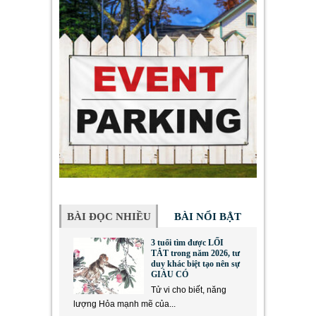
BÀI ĐỌC NHIỀU
BÀI NỔI BẬT
3 tuổi tìm được LỐI
TẮT trong năm 2026, tư
duy khác biệt tạo nên sự
GIÀU CÓ
Tử vi cho biết, năng
lượng Hỏa mạnh mẽ của...