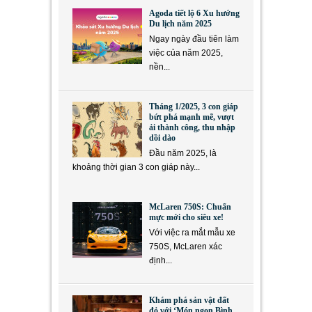
Agoda tiết lộ 6 Xu hướng
Du lịch năm 2025
Ngay ngày đầu tiên làm
việc của năm 2025,
nền...
Tháng 1/2025, 3 con giáp
bứt phá mạnh mẽ, vượt
ải thành công, thu nhập
dồi dào
Đầu năm 2025, là
khoảng thời gian 3 con giáp này...
McLaren 750S: Chuẩn
mực mới cho siêu xe!
Với việc ra mắt mẫu xe
750S, McLaren xác
định...
Khám phá sản vật đất
đỏ với ‘Món ngon Bình