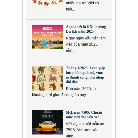
nhiều người Việt có
thói...
Agoda tiết lộ 6 Xu hướng
Du lịch năm 2025
Ngay ngày đầu tiên làm
việc của năm 2025,
nền...
Tháng 1/2025, 3 con giáp
bứt phá mạnh mẽ, vượt
ải thành công, thu nhập
dồi dào
Đầu năm 2025, là
khoảng thời gian 3 con giáp này...
McLaren 750S: Chuẩn
mực mới cho siêu xe!
Với việc ra mắt mẫu xe
750S, McLaren xác
định...