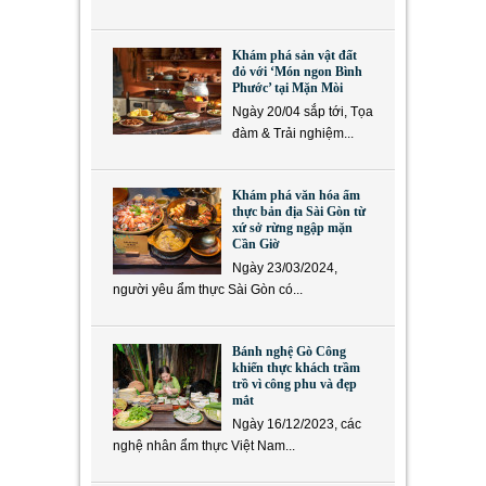
Khám phá sản vật đất
đỏ với ‘Món ngon Bình
Phước’ tại Mặn Mòi
Ngày 20/04 sắp tới, Tọa
đàm & Trải nghiệm...
Khám phá văn hóa ẩm
thực bản địa Sài Gòn từ
xứ sở rừng ngập mặn
Cần Giờ
Ngày 23/03/2024,
người yêu ẩm thực Sài Gòn có...
Bánh nghệ Gò Công
khiến thực khách trầm
trồ vì công phu và đẹp
mắt
Ngày 16/12/2023, các
nghệ nhân ẩm thực Việt Nam...