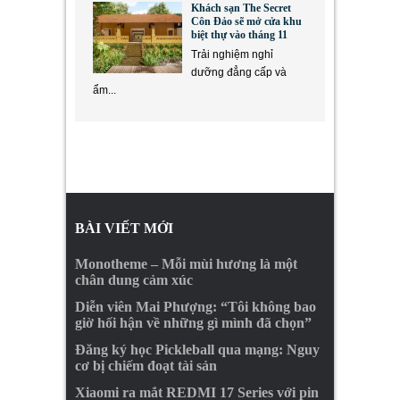
Khách sạn The Secret
Côn Đảo sẽ mở cửa khu
biệt thự vào tháng 11
Trải nghiệm nghỉ
dưỡng đẳng cấp và
ẩm...
BÀI VIẾT MỚI
Monotheme – Mỗi mùi hương là một
chân dung cảm xúc
Diễn viên Mai Phượng: “Tôi không bao
giờ hối hận về những gì mình đã chọn”
Đăng ký học Pickleball qua mạng: Nguy
cơ bị chiếm đoạt tài sản
Xiaomi ra mắt REDMI 17 Series với pin