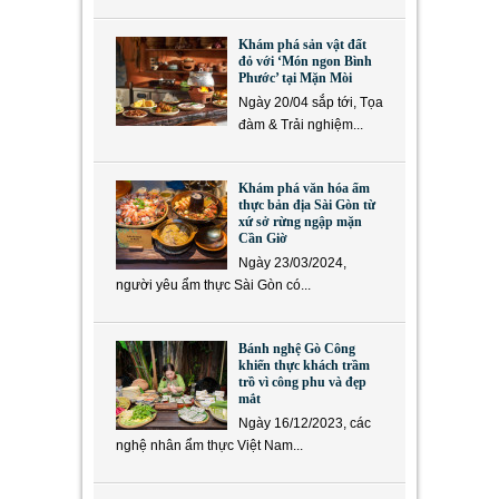
Khám phá sản vật đất
đỏ với ‘Món ngon Bình
Phước’ tại Mặn Mòi
Ngày 20/04 sắp tới, Tọa
đàm & Trải nghiệm...
Khám phá văn hóa ẩm
thực bản địa Sài Gòn từ
xứ sở rừng ngập mặn
Cần Giờ
Ngày 23/03/2024,
người yêu ẩm thực Sài Gòn có...
Bánh nghệ Gò Công
khiến thực khách trầm
trồ vì công phu và đẹp
mắt
Ngày 16/12/2023, các
nghệ nhân ẩm thực Việt Nam...