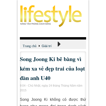
Giải trí
Trang chủ
Song Joong Ki bẽ bàng vì
Xem - Nghe - Đọc
kém xa vẻ đẹp trai của loạt
đàn anh U40
9:04 - Chủ Nhật, ngày 24 tháng Tháng Năm năm
2015
Song Joong Ki không có được thứ