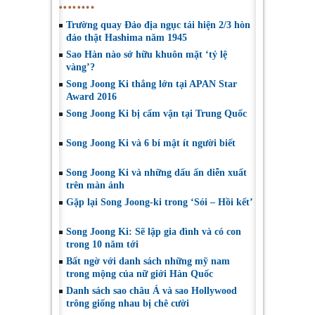
Trường quay Đảo địa ngục tái hiện 2/3 hòn
đảo thật Hashima năm 1945
Sao Hàn nào sở hữu khuôn mặt ‘tỷ lệ
vàng’?
Song Joong Ki thắng lớn tại APAN Star
Award 2016
Song Joong Ki bị cấm vận tại Trung Quốc
Song Joong Ki và 6 bí mật ít người biết
Song Joong Ki và những dấu ấn diễn xuất
trên màn ảnh
Gặp lại Song Joong-ki trong ‘Sói – Hồi kết’
Song Joong Ki: Sẽ lập gia đình và có con
trong 10 năm tới
Bất ngờ với danh sách những mỹ nam
trong mộng của nữ giới Hàn Quốc
Danh sách sao châu Á và sao Hollywood
trông giống nhau bị chê cười