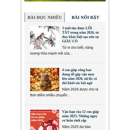
BÀI ĐỌC NHIỀU
BÀI NỔI BẬT
3 tuổi tìm được LỐI
TẮT trong năm 2026, tư
duy khác biệt tạo nên sự
GIÀU CÓ
Tử vi cho biết, năng
lượng Hỏa mạnh mẽ của...
4 con giáp sống bao
dung dễ gặp vận may
lớn năm 2026, tài lộc có
thể khởi sắc bất ngờ
Năm 2026 được cho là
thời điểm nhiều chuyển...
Vận hạn của 12 con giáp
năm 2025: Những nguy
cơ luôn rình rập
Năm 2025 dự báo