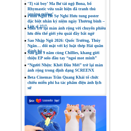
‘Tị vài boy’ Ma Bư tái ngộ Bona, bố
Rhymastic vừa xuất hiện đã tranh thủ
‘quăng miếng’
Phim Nghỉ Hè Sợ Nghỉ Hưu tung poster
đặc biệt nhân kỷ niệm ngày Thương binh –
Liệt sĩ 27/7
Shin trở lại màn ảnh rộng với chuyến phiêu
lưu đến thế giới yêu quái đầy bất ngờ
Sao Nhập Ngũ 2026: Quốc Trường, Thúy
Ngân… đối mặt với kỷ luật thép Hải quân
đánh bộ
Sau gần 9 năm cùng Chillies, khang giới
thiệu EP solo đầu tay “ngoi mot minh”
“Người Nhện: Khởi Đầu Mới” trở lại màn
ảnh rộng trong định dạng SCREENX
Beta Cinemas Trần Quang Khải tổ chức
chiếu miễn phí ba tác phẩm điện ảnh lịch
sử