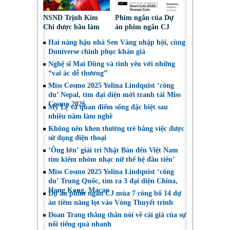
NSND Trịnh Kim
Phim ngắn của Dự
Chi được bầu làm
án phim ngắn CJ
Phó Chủ tịch Hội
tiếp tục được đề cử
Hai nàng hậu nhà Sen Vàng nhập hội, cùng
Nghệ sĩ Sân khấu
tại LHP quốc tế
Duniverse chinh phục khán giả
Việt Nam
Toronto 2026
Nghệ sĩ Mai Dũng và tình yêu với những
“vai ác dễ thương”
Miss Cosmo 2025 Yolina Lindquist ‘công
du’ Nepal, tìm đại diện mới tranh tài Miss
Cosmo 2026
Mỹ Lệ và quan điểm sống đặc biệt sau
nhiều năm làm nghề
Không nên khen thưởng trẻ bằng việc được
sử dụng điện thoại
‘Ông lớn’ giải trí Nhật Bản đến Việt Nam
tìm kiếm nhóm nhạc nữ thế hệ đầu tiên’
Miss Cosmo 2025 Yolina Lindquist ‘công
du’ Trung Quốc, tìm ra 3 đại diện China,
Hong Kong, Macau
Dự án phim ngắn CJ mùa 7 công bố 14 dự
án tiềm năng lọt vào Vòng Thuyết trình
Đoan Trang thẳng thắn nói về cái giá của sự
nổi tiếng quá nhanh