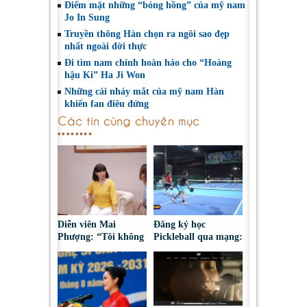
Điểm mặt những “bóng hồng” của mỹ nam
Jo In Sung
Truyền thông Hàn chọn ra ngôi sao đẹp
nhất ngoài đời thực
Đi tìm nam chính hoàn hảo cho “Hoàng
hậu Ki” Ha Ji Won
Những cái nháy mắt của mỹ nam Hàn
khiến fan điêu đứng
Các tin cùng chuyên mục
Diễn viên Mai
Đăng ký học
Phượng: “Tôi không
Pickleball qua mạng:
bao giờ hối hận về
Nguy cơ bị chiếm
những gì mình đã
đoạt tài sản
chọn”