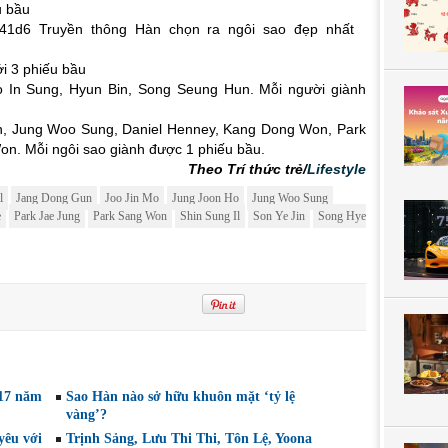
u bầu
ới 3 phiếu bầu
 In Sung, Hyun Bin, Song Seung Hun. Mỗi người giành
in, Jung Woo Sung, Daniel Henney, Kang Dong Won, Park
on. Mỗi ngôi sao giành được 1 phiếu bầu.
Theo Trí thức trẻ/
Lifestyle
l
Jang Dong Gun
Joo Jin Mo
Jung Joon Ho
Jung Woo Sung
e
Park Jae Jung
Park Sang Won
Shin Sung Il
Son Ye Jin
Song Hye
 17 năm
Sao Hàn nào sở hữu khuôn mặt ‘tỷ lệ
vàng’?
yêu với
Trịnh Sảng, Lưu Thi Thi, Tôn Lệ, Yoona