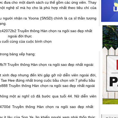
ợc đưa cho một danh sách cụ thể gồm các ứng viên. Thay
một nghệ sĩ mà họ cho là phù hợp nhất theo tiêu chí của
u người nhận ra Yoona (SNSD) chính là ca sĩ thần tượng
ạng.
ả cuối cùng của cuộc bình chọn
trong bảng xếp hạng:
ất xinh đẹp nhưng đến khi gặp gỡ nữ diễn viên ngoài đời,
m Tae Hee đứng nhất trong cuộc bầu chọn với 7 phiếu bầu
hông một ai nghĩ cô đã bước qua tuổi 44. Nữ diễn viên
y ít lâu của Son Ye Jin khiến người xem phải thổn thức.