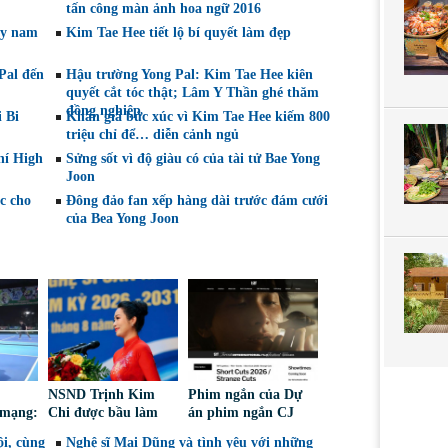
tấn công màn ảnh hoa ngữ 2016
ầy nam
Kim Tae Hee tiết lộ bí quyết làm đẹp
Pal đến
Hậu trường Yong Pal: Kim Tae Hee kiên
quyết cắt tóc thật; Lâm Y Thần ghé thăm
đồng nghiệp
 Bi
Khán giả bức xúc vì Kim Tae Hee kiếm 800
triệu chỉ để… diễn cảnh ngủ
hí High
Sửng sốt vì độ giàu có của tài tử Bae Yong
Joon
c cho
Đông đảo fan xếp hàng dài trước đám cưới
của Bea Yong Joon
NSND Trịnh Kim
Phim ngắn của Dự
 mạng:
Chi được bầu làm
án phim ngắn CJ
iếm
Phó Chủ tịch Hội
tiếp tục được đề cử
i, cùng
Nghệ sĩ Mai Dũng và tình yêu với những