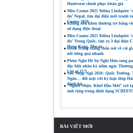
những gì mình đã
đoạt tài sản
Duniverse chinh phục khán giả
chọn”
Miss Cosmo 2025 Yolina Lindquist ‘
du’ Nepal, tìm đại diện mới tranh tà
Cosmo 2026
Không nên khen thưởng trẻ bằng vi
sử dụng điện thoại
Miss Cosmo 2025 Yolina Lindquist ‘
du’ Trung Quốc, tìm ra 3 đại diện C
Hong Kong, Macau
Đoan Trang thẳng thắn nói về cái gi
nổi tiếng quá nhanh
Phim Nghỉ Hè Sợ Nghỉ Hưu tung po
đặc biệt nhân kỷ niệm ngày Thương
Liệt sĩ 27/7
Sao Nhập Ngũ 2026: Quốc Trường,
Ngân… đối mặt với kỷ luật thép Hả
đánh bộ
“Người Nhện: Khởi Đầu Mới” trở l
ảnh rộng trong định dạng SCREEN
BÀI VIẾT MỚI