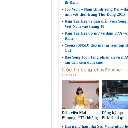
Bi Rain
Joo Won – Nam chính Yong Pal – đ
tính với thời trang Thu Đông 2015
Kim Tae Hee và dàn diễn viên Yong 
Việt Nam vào tháng 10
Kim Tae Hee úp mở về đám cưới với
Rain
Yoona (SNSD) đẹp ma mị trên tạp c
Cut
Bae Yong Joon tặng phiếu ăn và nướ
fan đến xem đám cưới
Các tin cùng chuyên mục
Diễn viên Mai
Đăng ký học
Phượng: “Tôi không
Pickleball qua
bao giờ hối hận về
Nguy cơ bị ch
Hai nàng hậu nhà Sen Vàng nhập hộ