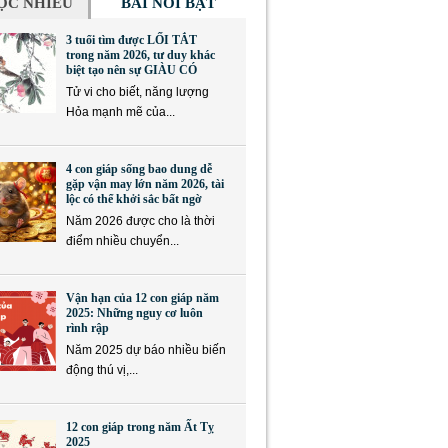
ỌC NHIỀU
BÀI NỔI BẬT
3 tuổi tìm được LỐI TẮT
trong năm 2026, tư duy khác
biệt tạo nên sự GIÀU CÓ
Tử vi cho biết, năng lượng
Hỏa mạnh mẽ của...
4 con giáp sống bao dung dễ
gặp vận may lớn năm 2026, tài
lộc có thể khởi sắc bất ngờ
Năm 2026 được cho là thời
điểm nhiều chuyển...
Vận hạn của 12 con giáp năm
2025: Những nguy cơ luôn
rình rập
Năm 2025 dự báo nhiều biến
động thú vị,...
12 con giáp trong năm Ất Tỵ
2025