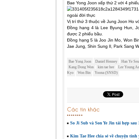
Bae Yong Joon xếp thứ 2 với 4 phiế
Vị trí thứ 3 thuộc về Jung Joon Ho v
Đồng hạng 4 là Lee Byung Hun, Jo
được 2 phiếu bầu.
Đồng hạng 5 là Joo Jin Mo, Won B
Jae Jung, Shin Sung Il, Park Sang W
Bae Yong Joon
Daniel Henney
Han Ye Seu
Kang Dong Won
kim tae hee
Lee Young A
Kyo
Won Bin
Yoona (SNSD)
Các tin khác
So Ji Sub và Son Ye Jin tái hợp sau
Kim Tae Hee chia sẻ về chuyện tình 