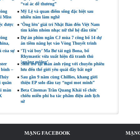
Nghệ sĩ Sân khấu
tại LHP quốc tế
“vai ác dễ thương”
Việt Nam
Toronto 2026
công
Mỹ Lệ và quan điểm sống đặc biệt sau
i Miss
nhiều năm làm nghề
ệc được
‘Ông lớn’ giải trí Nhật Bản đến Việt Nam
tìm kiếm nhóm nhạc nữ thế hệ đầu tiên’
công
Dự án phim ngắn CJ mùa 7 công bố 14 dự
hina,
án tiềm năng lọt vào Vòng Thuyết trình
á của sự
‘Tị vài boy’ Ma Bư tái ngộ Bona, bố
Rhymastic vừa xuất hiện đã tranh thủ
‘quăng miếng’
ster
Shin trở lại màn ảnh rộng với chuyến phiêu
 binh –
lưu đến thế giới yêu quái đầy bất ngờ
 Thúy
Sau gần 9 năm cùng Chillies, khang giới
i quân
thiệu EP solo đầu tay “ngoi mot minh”
ại màn
Beta Cinemas Trần Quang Khải tổ chức
X
chiếu miễn phí ba tác phẩm điện ảnh lịch
sử
MẠNG FACEBOOK
MẠNG