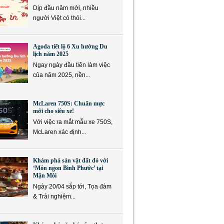
Dịp đầu năm mới, nhiều
người Việt có thói...
Agoda tiết lộ 6 Xu hướng Du
lịch năm 2025
Ngay ngày đầu tiên làm việc
của năm 2025, nền...
McLaren 750S: Chuẩn mực
mới cho siêu xe!
Với việc ra mắt mẫu xe 750S,
McLaren xác định...
Khám phá sản vật đất đỏ với
‘Món ngon Bình Phước’ tại
Mặn Mòi
Ngày 20/04 sắp tới, Tọa đàm
& Trải nghiệm...