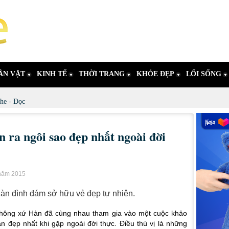
ÂN VẬT
KINH TẾ
THỜI TRANG
KHỎE ĐẸP
LỐI SỐNG
he - Đọc
 ra ngôi sao đẹp nhất ngoài đời
 năm 2015
àn đình đám sở hữu vẻ đẹp tự nhiên.
thông xứ Hàn đã cùng nhau tham gia vào một cuộc khảo
 đẹp nhất khi gặp ngoài đời thực. Điều thú vị là những