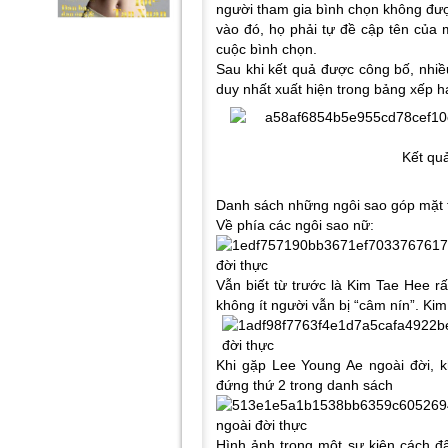
người tham gia bình chọn không đư
vào đó, họ phải tự đề cập tên của 
cuộc bình chọn.
Sau khi kết quả được công bố, nhiề
duy nhất xuất hiện trong bảng xếp h
Kết qu
Danh sách những ngôi sao góp mặt 
Về phía các ngôi sao nữ:
Vẫn biết từ trước là Kim Tae Hee r
không ít người vẫn bị “câm nín”. Ki
Khi gặp Lee Young Ae ngoài đời, k
đứng thứ 2 trong danh sách
Hình ảnh trong một sự kiện cách đâ