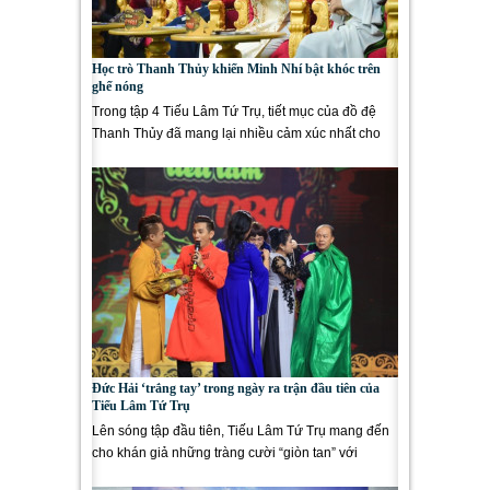
Học trò Thanh Thủy khiến Minh Nhí bật khóc trên
ghế nóng
Trong tập 4 Tiếu Lâm Tứ Trụ, tiết mục của đồ đệ
Thanh Thủy đã mang lại nhiều cảm xúc nhất cho
bốn vị sư phụ....
Đức Hải ‘trắng tay’ trong ngày ra trận đầu tiên của
Tiếu Lâm Tứ Trụ
Lên sóng tập đầu tiên, Tiếu Lâm Tứ Trụ mang đến
cho khán giả những tràng cười “giòn tan” với
những tiết mục...