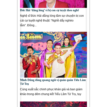
Đức Hải ‘đắng lòng’ vì bị con cự tuyệt theo nghề
Nghệ sĩ Đức Hải đắng lòng tâm sự chuyện bị con
cái cự tuyệt nghệ thuật: “Nghề đấy nghèo
lắm”. Đông...
Minh Dũng đăng quang ngôi vị quán quân Tiếu Lâm
Tứ Trụ
Cùng xuất sắc chinh phục khán giả và ban giám
khảo trong đêm chung kết Tiếu Lâm Tứ Trụ, tuy
nhiên vận may đã mỉm...