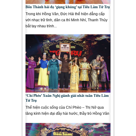
Bốn Thánh hài đọ ‘giọng khủng’ tại Tiếu Lâm Tứ Trụ
Trong khi Hồng Vân, Đức Hải thể hiện đẳng cấp
với nhạc trữ tình, dân ca thì Minh Nhí, Thanh Thủy
bắt tay nhau trình...
‘Chí Phèo’ Xuân Nghị giành giải nhất tuần Tiếu Lâm
Tứ Trụ
Thể hiện cuộc sống của Chí Phèo – Thị Nở qua
lăng kính hiện đại đầy hài hước, thầy trò Hồng Vân
– Xuân...