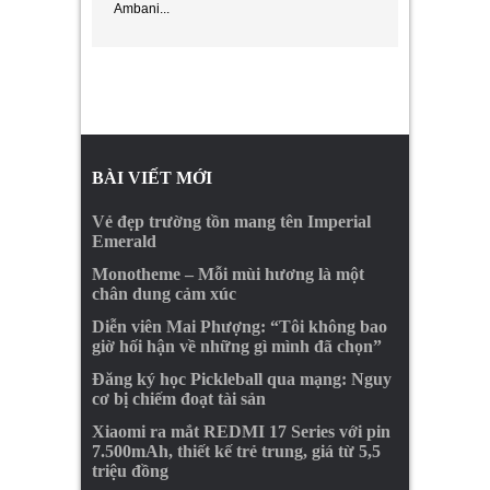
Ambani...
BÀI VIẾT MỚI
Vẻ đẹp trường tồn mang tên Imperial
Emerald
Monotheme – Mỗi mùi hương là một
chân dung cảm xúc
Diễn viên Mai Phượng: “Tôi không bao
giờ hối hận về những gì mình đã chọn”
Đăng ký học Pickleball qua mạng: Nguy
cơ bị chiếm đoạt tài sản
Xiaomi ra mắt REDMI 17 Series với pin
7.500mAh, thiết kế trẻ trung, giá từ 5,5
triệu đồng