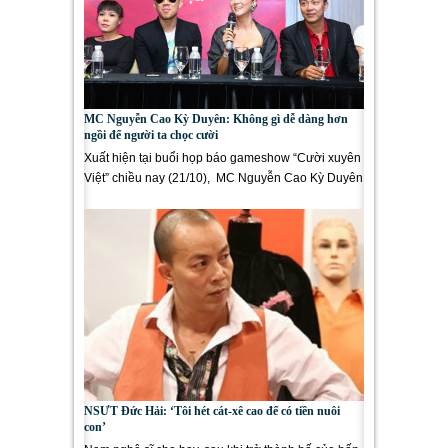
MC Nguyễn Cao Kỳ Duyên: Không gì dễ dàng hơn
ngồi để người ta chọc cười
Xuất hiện tại buổi họp báo gameshow “Cười xuyên
Việt” chiều nay (21/10), MC Nguyễn Cao Kỳ Duyên
cho biết...
NSƯT Đức Hải: ‘Tôi hét cát-xê cao để có tiền nuôi
con’