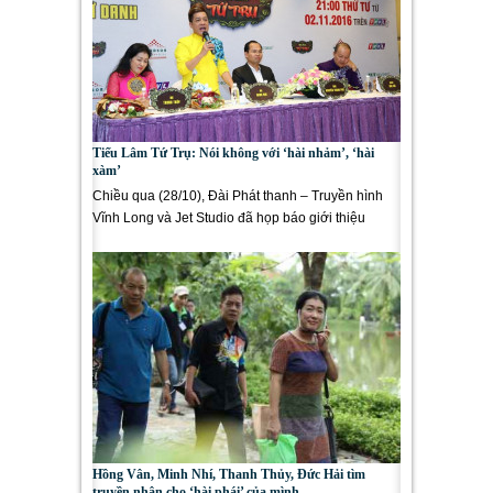
Tiếu Lâm Tứ Trụ: Nói không với ‘hài nhảm’, ‘hài
xàm’
Chiều qua (28/10), Đài Phát thanh – Truyền hình
Vĩnh Long và Jet Studio đã họp báo giới thiệu
chương trình truyền hình...
Hồng Vân, Minh Nhí, Thanh Thủy, Đức Hải tìm
truyền nhân cho ‘hài phái’ của mình