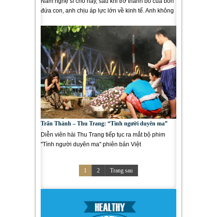
Nam nghệ sĩ cho hay, sau khi trở thành bố của bốn
đứa con, anh chịu áp lực lớn về kinh tế. Anh không
ngại ra giá cao...
Trấn Thành – Thu Trang: “Tình người duyên ma”
Diễn viên hài Thu Trang tiếp tục ra mắt bộ phim
"Tình người duyên ma" phiên bản Việt
1
2
Trang sau