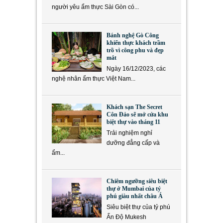
người yêu ẩm thực Sài Gòn có...
Bánh nghệ Gò Công
khiến thực khách trầm
trồ vì công phu và đẹp
mắt
Ngày 16/12/2023, các
nghệ nhân ẩm thực Việt Nam...
Khách sạn The Secret
Côn Đảo sẽ mở cửa khu
biệt thự vào tháng 11
Trải nghiệm nghỉ
dưỡng đẳng cấp và
ẩm...
Chiêm ngưỡng siêu biệt
thự ở Mumbai của tỷ
phú giàu nhất châu Á
Siêu biệt thự của tỷ phú
Ấn Độ Mukesh