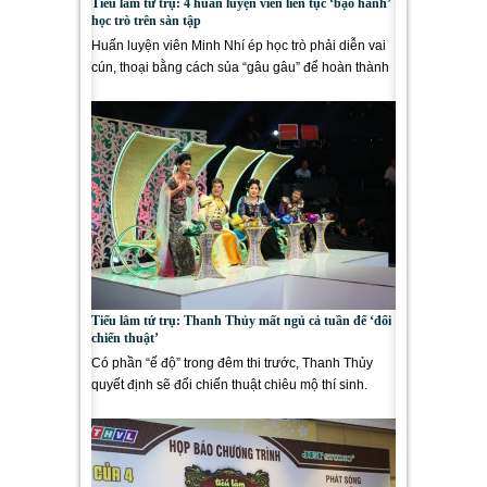
Tiếu lâm tứ trụ: 4 huấn luyện viên liên tục ‘bạo hành’
học trò trên sàn tập
Huấn luyện viên Minh Nhí ép học trò phải diễn vai
cún, thoại bằng cách sủa “gâu gâu” để hoàn thành
vai diễn trong...
Tiếu lâm tứ trụ: Thanh Thủy mất ngủ cả tuần để ‘đổi
chiến thuật’
Có phần “ế độ” trong đêm thi trước, Thanh Thủy
quyết định sẽ đổi chiến thuật chiêu mộ thí sinh.
Trong khi đó,...