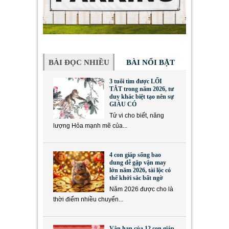
BÀI ĐỌC NHIỀU
BÀI NỔI BẬT
3 tuổi tìm được LỐI
TẮT trong năm 2026, tư
duy khác biệt tạo nên sự
GIÀU CÓ
Tử vi cho biết, năng
lượng Hỏa mạnh mẽ của...
4 con giáp sống bao
dung dễ gặp vận may
lớn năm 2026, tài lộc có
thể khởi sắc bất ngờ
Năm 2026 được cho là
thời điểm nhiều chuyển...
Vận hạn của 12 con giáp