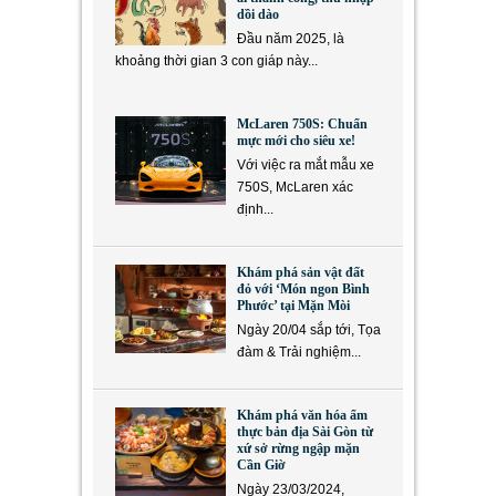
dồi dào
Đầu năm 2025, là
khoảng thời gian 3 con giáp này...
McLaren 750S: Chuẩn
mực mới cho siêu xe!
Với việc ra mắt mẫu xe
750S, McLaren xác
định...
Khám phá sản vật đất
đỏ với ‘Món ngon Bình
Phước’ tại Mặn Mòi
Ngày 20/04 sắp tới, Tọa
đàm & Trải nghiệm...
Khám phá văn hóa ẩm
thực bản địa Sài Gòn từ
xứ sở rừng ngập mặn
Cần Giờ
Ngày 23/03/2024,