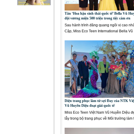
Tân ‘Hoa hậu sinh thái quốc tế’ Bella Vũ Hu
đội vương miện 500 triệu trong tiệc cảm ơn
Sau hành trình đăng quang ngôi vị cao nhất
Cập, Miss Eco Teen International Bella V
Diệu đã tổ chức buổi...
Diện trang phục làm từ sợi Đay của NTK Vi
Vũ Huyền Diệu đoạt giải quốc tế
Miss Eco Teen Việt Nam Vũ Huyền Diệu đ
lẫy trong bộ trang phục về Môi trường làm 
liệu đay vô cùng...