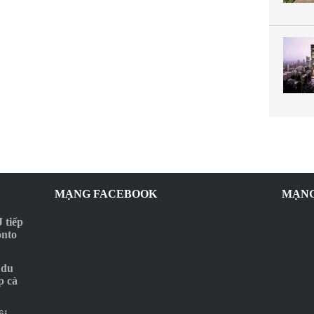
MẠNG FACEBOOK
MẠNG
 tiếp
onto
 du
p cà