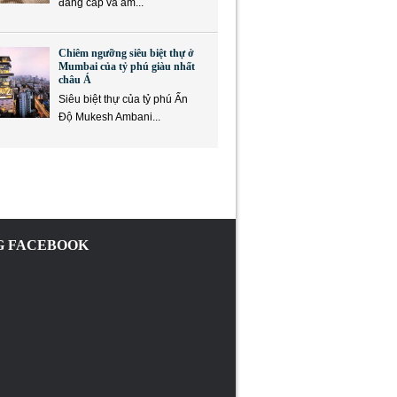
đẳng cấp và ẩm...
Chiêm ngưỡng siêu biệt thự ở
Mumbai của tỷ phú giàu nhất
châu Á
Siêu biệt thự của tỷ phú Ấn
Độ Mukesh Ambani...
 FACEBOOK