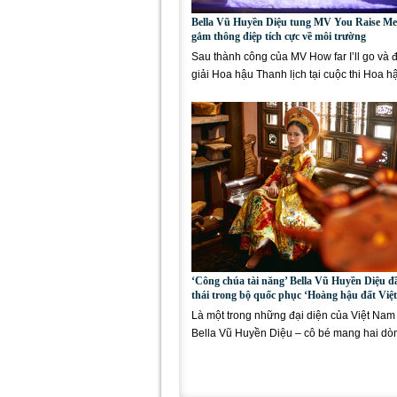
Bella Vũ Huyền Diệu tung MV You Raise Me
gắm thông điệp tích cực về môi trường
Sau thành công của MV How far I’ll go và 
giải Hoa hậu Thanh lịch tại cuộc thi Hoa 
vũ nhí thế...
‘Công chúa tài năng’ Bella Vũ Huyền Diệu đ
thái trong bộ quốc phục ‘Hoàng hậu đất Việt
Là một trong những đại diện của Việt Nam
Bella Vũ Huyền Diệu – cô bé mang hai d
Việt Nam –...