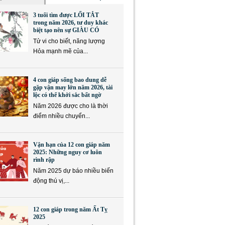
3 tuổi tìm được LỐI TẮT
trong năm 2026, tư duy khác
biệt tạo nên sự GIÀU CÓ
Tử vi cho biết, năng lượng
Hỏa mạnh mẽ của...
4 con giáp sống bao dung dễ
gặp vận may lớn năm 2026, tài
lộc có thể khởi sắc bất ngờ
Năm 2026 được cho là thời
điểm nhiều chuyển...
Vận hạn của 12 con giáp năm
2025: Những nguy cơ luôn
rình rập
Năm 2025 dự báo nhiều biến
động thú vị,...
12 con giáp trong năm Ất Tỵ
2025