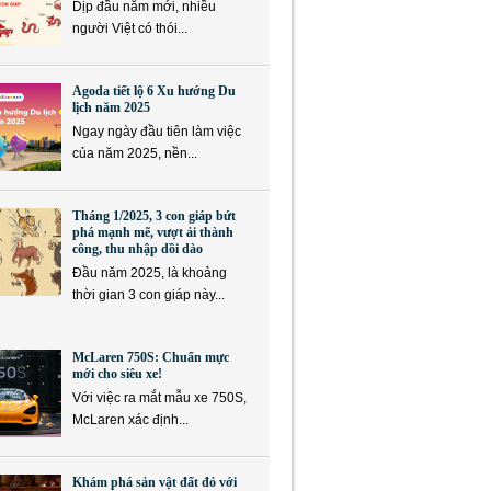
Dịp đầu năm mới, nhiều
người Việt có thói...
Agoda tiết lộ 6 Xu hướng Du
lịch năm 2025
Ngay ngày đầu tiên làm việc
của năm 2025, nền...
Tháng 1/2025, 3 con giáp bứt
phá mạnh mẽ, vượt ải thành
công, thu nhập dồi dào
Đầu năm 2025, là khoảng
thời gian 3 con giáp này...
McLaren 750S: Chuẩn mực
mới cho siêu xe!
Với việc ra mắt mẫu xe 750S,
McLaren xác định...
Khám phá sản vật đất đỏ với