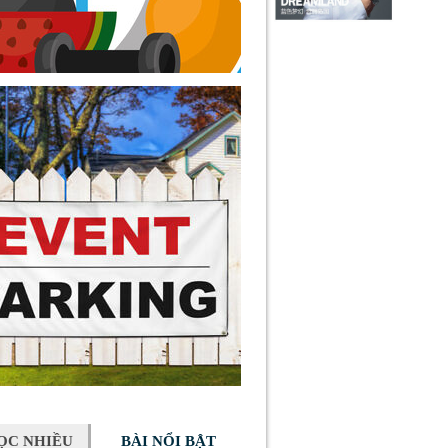
ỌC NHIỀU
BÀI NỔI BẬT