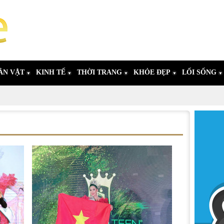
ÂN VẬT
KINH TẾ
THỜI TRANG
KHỎE ĐẸP
LỐI SỐNG