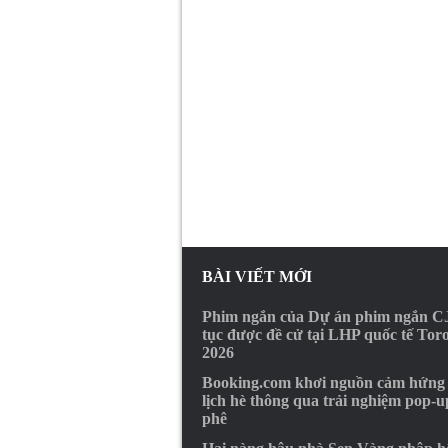
BÀI VIẾT MỚI
Phim ngắn của Dự án phim ngắn CJ
tục được đề cử tại LHP quốc tế Tor
2026
Booking.com khơi nguồn cảm hứng
lịch hè thông qua trải nghiệm pop-u
phê