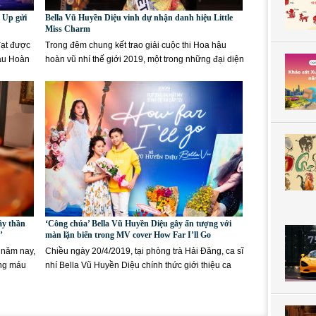
 Up gửi
Bella Vũ Huyền Diệu vinh dự nhận danh hiệu Little
Miss Charm
đạt được
Trong đêm chung kết trao giải cuộc thi Hoa hậu
hậu Hoàn
hoàn vũ nhí thế giới 2019, một trong những đại diện
của Việt Nam, cô...
ầy thần
‘Công chúa’ Bella Vũ Huyền Diệu gây ấn tượng với
’
màn lặn biển trong MV cover How Far I’ll Go
 năm nay,
Chiều ngày 20/4/2019, tại phòng trà Hải Đăng, ca sĩ
òng máu
nhí Bella Vũ Huyền Diệu chính thức giới thiệu ca
khúc cover How Far...