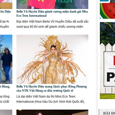
yền Diệu
Bella Vũ Huyền Diệu giành vương miện danh giá Miss
Eco Teen International
 tại Ai
Đại diện Việt Nam Bella Vũ Huyền Diệu đã xuất sắc
ũ Huyền
vượt qua 60 thí sinh để giành chiếc vương miện
danh giá Miss Eco...
ệt Hùng,
Bella Vũ Huyền Diệu mang Quốc phục Rồng Phượng
của NTK Việt Hùng ra đấu trường Quốc tế
ẹp lộng
Là đại diện Việt Nam dự thi Miss Eco Teen
từ chất
International (Hoa hậu Du lịch Sinh thái Quốc tế),
mới đây, Miss Eco Teen Việt...
BÀI Đ