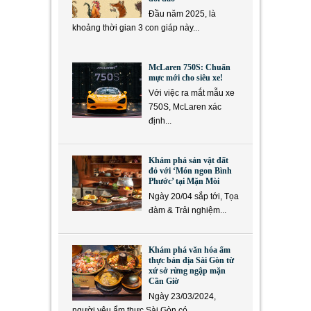
Đầu năm 2025, là
khoảng thời gian 3 con giáp này...
McLaren 750S: Chuẩn
mực mới cho siêu xe!
Với việc ra mắt mẫu xe
750S, McLaren xác
định...
Khám phá sản vật đất
đỏ với ‘Món ngon Bình
Phước’ tại Mặn Mòi
Ngày 20/04 sắp tới, Tọa
đàm & Trải nghiệm...
Khám phá văn hóa ẩm
thực bản địa Sài Gòn từ
xứ sở rừng ngập mặn
Cần Giờ
Ngày 23/03/2024,
người yêu ẩm thực Sài Gòn có...