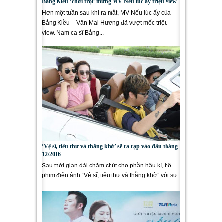
Bằng Kiều ‘chơi trội’ mừng MV Nếu lúc ấy triệu view
Hơn một tuần sau khi ra mắt, MV Nếu lúc ấy của
Bằng Kiều – Văn Mai Hương đã vượt mốc triệu
view. Nam ca sĩ Bằng...
‘Vệ sĩ, tiểu thư và thằng khờ’ sẽ ra rạp vào đầu tháng
12/2016
Sau thời gian dài chăm chút cho phần hậu kì, bộ
phim điện ảnh “Vệ sĩ, tiểu thư và thằng khờ” với sự
tham gia...