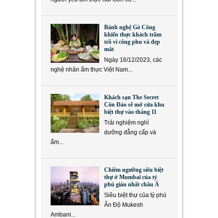
Bánh nghệ Gò Công
khiến thực khách trầm
trồ vì công phu và đẹp
mắt
Ngày 16/12/2023, các
nghệ nhân ẩm thực Việt Nam...
Khách sạn The Secret
Côn Đảo sẽ mở cửa khu
biệt thự vào tháng 11
Trải nghiệm nghỉ
dưỡng đẳng cấp và
ẩm...
Chiêm ngưỡng siêu biệt
thự ở Mumbai của tỷ
phú giàu nhất châu Á
Siêu biệt thự của tỷ phú
Ấn Độ Mukesh
Ambani...