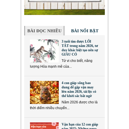
BÀI ĐỌC NHIỀU
BÀI NỔI BẬT
3 tuổi tìm được LỐI
TẮT trong năm 2026, tư
duy khác biệt tạo nên sự
GIÀU CÓ
Tử vi cho biết, năng
lượng Hỏa mạnh mẽ của...
4 con giáp sống bao
dung dễ gặp vận may
lớn năm 2026, tài lộc có
thể khởi sắc bất ngờ
Năm 2026 được cho là
thời điểm nhiều chuyển...
Vận hạn của 12 con giáp
năm 2025: Những nguy