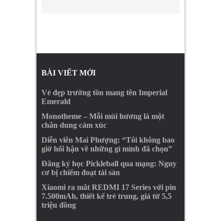
BÀI VIẾT MỚI
Vẻ đẹp trường tồn mang tên Imperial
Emerald
Monotheme – Mỗi mùi hương là một
chân dung cảm xúc
Diễn viên Mai Phượng: “Tôi không bao
giờ hối hận về những gì mình đã chọn”
Đăng ký học Pickleball qua mạng: Nguy
cơ bị chiếm đoạt tài sản
Xiaomi ra mắt REDMI 17 Series với pin
7.500mAh, thiết kế trẻ trung, giá từ 5,5
triệu đồng