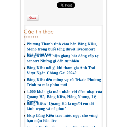
Các tin khác
Phương Thanh tình cảm bên Bằng Kiều,
Mono trong buổi tổng duyệt liveconcert
Đóa Hồng Gai
Bằng Kiều thể hiện giọng hát đẳng cấp tại
concert Những gì đến tự nhiên
Bằng Kiều nói gì khi tham gia Anh Trai
Vượt Ngàn Chông Gai 2024?
Bằng Kiều đến mừng vợ cũ Trizzie Phương
Trinh ra mắt phim mới
4.000 khán giả mãn nhãn với đêm nhạc của
Quang Hà, Bằng Kiều, Hồng Nhung, Lệ
Quyên
Bằng Kiều: ‘Quang Hà là người em tôi
kính trọng và nể phục’
Ekip Bằng Kiều trao nước ngọt cho vùng
hạn mặn Bến Tre