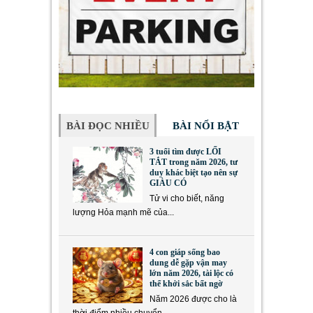
BÀI ĐỌC NHIỀU
BÀI NỔI BẬT
3 tuổi tìm được LỐI
TẮT trong năm 2026, tư
duy khác biệt tạo nên sự
GIÀU CÓ
Tử vi cho biết, năng
lượng Hỏa mạnh mẽ của...
4 con giáp sống bao
dung dễ gặp vận may
lớn năm 2026, tài lộc có
thể khởi sắc bất ngờ
Năm 2026 được cho là