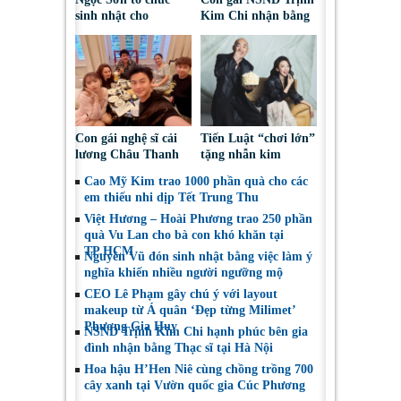
sinh nhật cho
Kim Chi nhận bằng
Phương Thanh ngay
Tốt nghiệp ngành
trên sân khấu Bắc
Hàng không
Ninh
Con gái nghệ sĩ cải
Tiến Luật “chơi lớn”
lương Châu Thanh
tặng nhẫn kim
vướng nghi vấn tình
cương cho Thu
Cao Mỹ Kim trao 1000 phần quà cho các
cảm với Võ Minh
Trang kỷ niệm 15
em thiếu nhi dịp Tết Trung Thu
Lâm
năm ngày cưới
Việt Hương – Hoài Phương trao 250 phần
quà Vu Lan cho bà con khó khăn tại
TP.HCM
Nguyên Vũ đón sinh nhật bằng việc làm ý
nghĩa khiến nhiều người ngưỡng mộ
CEO Lê Phạm gây chú ý với layout
makeup từ Á quân ‘Đẹp từng Milimet’
Phương Gia Huy
NSND Trịnh Kim Chi hạnh phúc bên gia
đình nhận bằng Thạc sĩ tại Hà Nội
Hoa hậu H’Hen Niê cùng chồng trồng 700
cây xanh tại Vườn quốc gia Cúc Phương