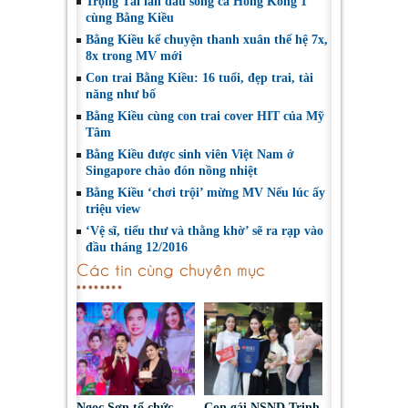
Trọng Tài lần đầu song ca Hồng Kông 1
cùng Bằng Kiều
Bằng Kiều kể chuyện thanh xuân thế hệ 7x,
8x trong MV mới
Con trai Bằng Kiều: 16 tuổi, đẹp trai, tài
năng như bố
Bằng Kiều cùng con trai cover HIT của Mỹ
Tâm
Bằng Kiều được sinh viên Việt Nam ở
Singapore chào đón nồng nhiệt
Bằng Kiều ‘chơi trội’ mừng MV Nếu lúc ấy
triệu view
‘Vệ sĩ, tiểu thư và thằng khờ’ sẽ ra rạp vào
đầu tháng 12/2016
Các tin cùng chuyên mục
Ngọc Sơn tổ chức
Con gái NSND Trịnh