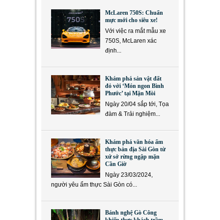
McLaren 750S: Chuẩn
mực mới cho siêu xe!
Với việc ra mắt mẫu xe
750S, McLaren xác
định...
Khám phá sản vật đất
đỏ với ‘Món ngon Bình
Phước’ tại Mặn Mòi
Ngày 20/04 sắp tới, Tọa
đàm & Trải nghiệm...
Khám phá văn hóa ẩm
thực bản địa Sài Gòn từ
xứ sở rừng ngập mặn
Cần Giờ
Ngày 23/03/2024,
người yêu ẩm thực Sài Gòn có...
Bánh nghệ Gò Công