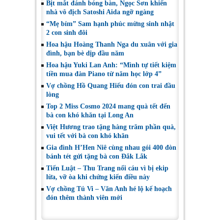
Bịt mắt đánh bóng bàn, Ngọc Sơn khiến
nhà vô địch Satoshi Aida ngỡ ngàng
“Mẹ bỉm” Sam hạnh phúc mừng sinh nhật
2 con sinh đôi
Hoa hậu Hoàng Thanh Nga du xuân với gia
đình, bạn bè dịp đầu năm
Hoa hậu Yuki Lan Anh: “Mình tự tiết kiệm
tiền mua đàn Piano từ năm học lớp 4”
Vợ chồng Hồ Quang Hiếu đón con trai đầu
lòng
Top 2 Miss Cosmo 2024 mang quà tết đến
bà con khó khăn tại Long An
Việt Hương trao tặng hàng trăm phần quà,
vui tết với bà con khó khăn
Gia đình H’Hen Niê cùng nhau gói 400 đòn
bánh tét gửi tặng bà con Đắk Lắk
Tiến Luật – Thu Trang nổi cáu vì bị ekip
lừa, vỡ òa khi chứng kiến điều này
Vợ chồng Tú Vi – Văn Anh hé lộ kế hoạch
đón thêm thành viên mới