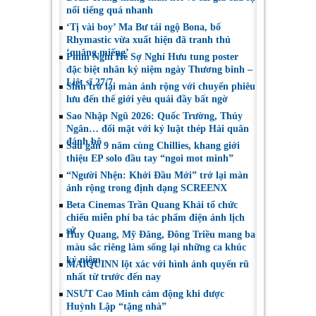
nổi tiếng quá nhanh
‘Tị vài boy’ Ma Bư tái ngộ Bona, bố
Rhymastic vừa xuất hiện đã tranh thủ
‘quăng miếng’
Phim Nghỉ Hè Sợ Nghỉ Hưu tung poster
đặc biệt nhân kỷ niệm ngày Thương binh –
Liệt sĩ 27/7
Shin trở lại màn ảnh rộng với chuyến phiêu
lưu đến thế giới yêu quái đầy bất ngờ
Sao Nhập Ngũ 2026: Quốc Trường, Thúy
Ngân… đối mặt với kỷ luật thép Hải quân
đánh bộ
Sau gần 9 năm cùng Chillies, khang giới
thiệu EP solo đầu tay “ngoi mot minh”
“Người Nhện: Khởi Đầu Mới” trở lại màn
ảnh rộng trong định dạng SCREENX
Beta Cinemas Trần Quang Khải tổ chức
chiếu miễn phí ba tác phẩm điện ảnh lịch
sử
Huy Quang, Mỹ Đăng, Đông Triều mang ba
màu sắc riêng làm sống lại những ca khúc
kỷ niệm
MAIQUINN lột xác với hình ảnh quyến rũ
nhất từ trước đến nay
NSƯT Cao Minh cảm động khi được
Huỳnh Lập “tặng nhà”