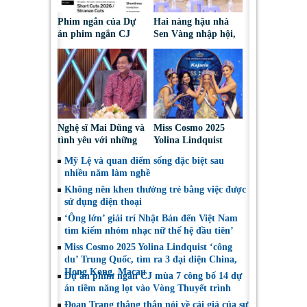
Phim ngắn của Dự
Hai nàng hậu nhà
án phim ngắn CJ
Sen Vàng nhập hội,
tiếp tục được đề cử
cùng Duniverse
tại LHP quốc tế
chinh phục khán giả
Toronto 2026
Nghệ sĩ Mai Dũng và
Miss Cosmo 2025
tình yêu với những
Yolina Lindquist
“vai ác dễ thương”
‘công du’ Nepal, tìm
Mỹ Lệ và quan điểm sống đặc biệt sau
đại diện mới tranh
nhiều năm làm nghề
tài Miss Cosmo 2026
Không nên khen thưởng trẻ bằng việc được
sử dụng điện thoại
‘Ông lớn’ giải trí Nhật Bản đến Việt Nam
tìm kiếm nhóm nhạc nữ thế hệ đầu tiên’
Miss Cosmo 2025 Yolina Lindquist ‘công
du’ Trung Quốc, tìm ra 3 đại diện China,
Hong Kong, Macau
Dự án phim ngắn CJ mùa 7 công bố 14 dự
án tiềm năng lọt vào Vòng Thuyết trình
Đoan Trang thẳng thắn nói về cái giá của sự