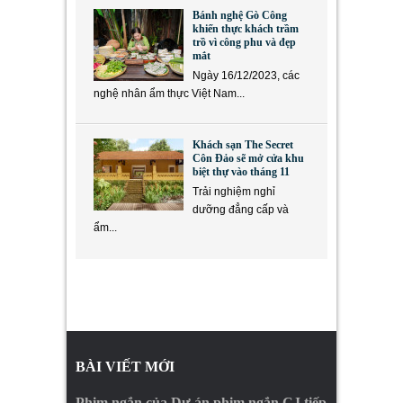
Bánh nghệ Gò Công
khiến thực khách trầm
trồ vì công phu và đẹp
mắt
Ngày 16/12/2023, các
nghệ nhân ẩm thực Việt Nam...
Khách sạn The Secret
Côn Đảo sẽ mở cửa khu
biệt thự vào tháng 11
Trải nghiệm nghỉ
dưỡng đẳng cấp và
ẩm...
BÀI VIẾT MỚI
Phim ngắn của Dự án phim ngắn CJ tiếp