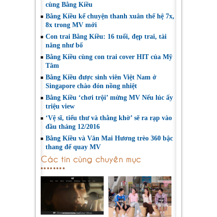
cùng Bằng Kiều
Bằng Kiều kể chuyện thanh xuân thế hệ 7x,
8x trong MV mới
Con trai Bằng Kiều: 16 tuổi, đẹp trai, tài
năng như bố
Bằng Kiều cùng con trai cover HIT của Mỹ
Tâm
Bằng Kiều được sinh viên Việt Nam ở
Singapore chào đón nồng nhiệt
Bằng Kiều ‘chơi trội’ mừng MV Nếu lúc ấy
triệu view
‘Vệ sĩ, tiểu thư và thằng khờ’ sẽ ra rạp vào
đầu tháng 12/2016
Bằng Kiều và Văn Mai Hương trèo 360 bậc
thang để quay MV
Các tin cùng chuyên mục