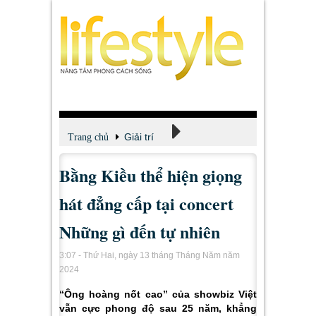
Giải trí
Trang chủ
Bằng Kiều thể hiện giọng
Xem - Nghe - Đọc
hát đẳng cấp tại concert
Những gì đến tự nhiên
3:07 - Thứ Hai, ngày 13 tháng Tháng Năm năm
2024
“Ông hoàng nốt cao” của showbiz Việt
vẫn cực phong độ sau 25 năm, khẳng