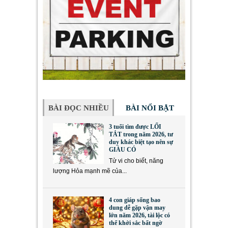
BÀI ĐỌC NHIỀU
BÀI NỔI BẬT
3 tuổi tìm được LỐI
TẮT trong năm 2026, tư
duy khác biệt tạo nên sự
GIÀU CÓ
Tử vi cho biết, năng
lượng Hỏa mạnh mẽ của...
4 con giáp sống bao
dung dễ gặp vận may
lớn năm 2026, tài lộc có
thể khởi sắc bất ngờ