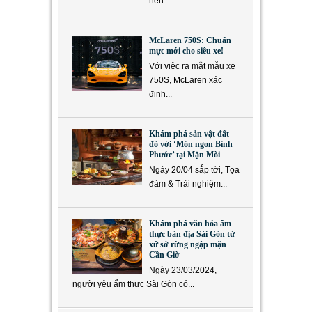
nền...
McLaren 750S: Chuẩn
mực mới cho siêu xe!
Với việc ra mắt mẫu xe
750S, McLaren xác
định...
Khám phá sản vật đất
đỏ với ‘Món ngon Bình
Phước’ tại Mặn Mòi
Ngày 20/04 sắp tới, Tọa
đàm & Trải nghiệm...
Khám phá văn hóa ẩm
thực bản địa Sài Gòn từ
xứ sở rừng ngập mặn
Cần Giờ
Ngày 23/03/2024,
người yêu ẩm thực Sài Gòn có...