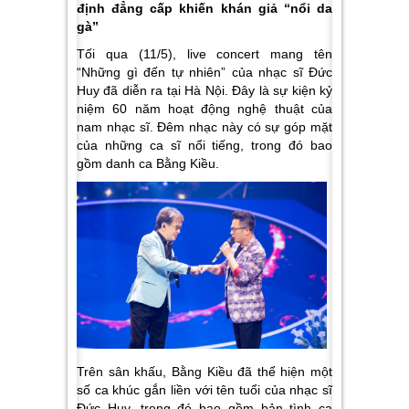
định đẳng cấp khiến khán giả “nổi da
gà”
Tối qua (11/5), live concert mang tên
“Những gì đến tự nhiên” của nhạc sĩ Đức
Huy đã diễn ra tại Hà Nội. Đây là sự kiện kỷ
niệm 60 năm hoạt động nghệ thuật của
nam nhạc sĩ. Đêm nhạc này có sự góp mặt
của những ca sĩ nổi tiếng, trong đó bao
gồm danh ca Bằng Kiều.
Trên sân khấu, Bằng Kiều đã thể hiện một
số ca khúc gắn liền với tên tuổi của nhạc sĩ
Đức Huy, trong đó bao gồm bản tình ca