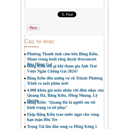
Các tin khác
Phương Thanh tình cảm bên Bằng Kiều,
Mono trong buổi tổng duyệt liveconcert
Đóa Hồng Gai
Bằng Kiều nói gì khi tham gia Anh Trai
Vượt Ngàn Chông Gai 2024?
Bằng Kiều đến mừng vợ cũ Trizzie Phương
Trinh ra mắt phim mới
4.000 khán giả mãn nhãn với đêm nhạc của
Quang Hà, Bằng Kiều, Hồng Nhung, Lệ
Quyên
Bằng Kiều: ‘Quang Hà là người em tôi
kính trọng và nể phục’
Ekip Bằng Kiều trao nước ngọt cho vùng
hạn mặn Bến Tre
Trọng Tài lần đầu song ca Hồng Kông 1