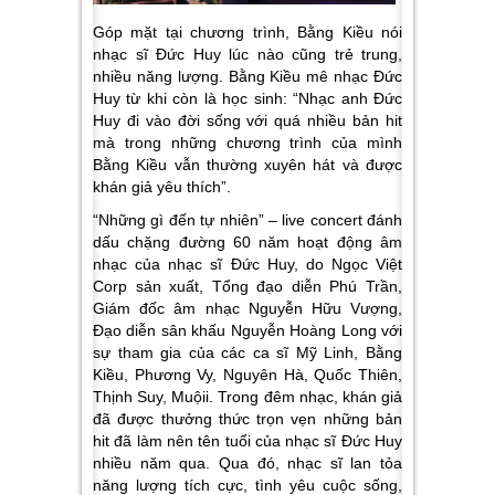
Góp mặt tại chương trình, Bằng Kiều nói
nhạc sĩ Đức Huy lúc nào cũng trẻ trung,
nhiều năng lượng. Bằng Kiều mê nhạc Đức
Huy từ khi còn là học sinh: “Nhạc anh Đức
Huy đi vào đời sống với quá nhiều bản hit
mà trong những chương trình của mình
Bằng Kiều vẫn thường xuyên hát và được
khán giả yêu thích”.
“Những gì đến tự nhiên” – live concert đánh
dấu chặng đường 60 năm hoạt động âm
nhạc của nhạc sĩ Đức Huy, do Ngọc Việt
Corp sản xuất, Tổng đạo diễn Phú Trần,
Giám đốc âm nhạc Nguyễn Hữu Vượng,
Đạo diễn sân khấu Nguyễn Hoàng Long với
sự tham gia của các ca sĩ Mỹ Linh, Bằng
Kiều, Phương Vy, Nguyên Hà, Quốc Thiên,
Thịnh Suy, Muộii. Trong đêm nhạc, khán giả
đã được thưởng thức trọn vẹn những bản
hit đã làm nên tên tuổi của nhạc sĩ Đức Huy
nhiều năm qua. Qua đó, nhạc sĩ lan tỏa
năng lượng tích cực, tình yêu cuộc sống,