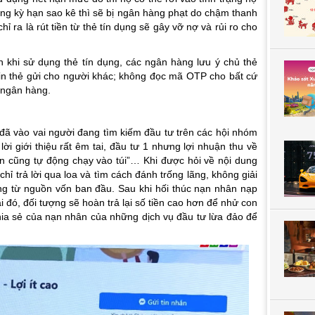
úng kỳ hạn sao kê thì sẽ bị ngân hàng phạt do chậm thanh
ỉ ra là rút tiền từ thẻ tín dụng sẽ gây vỡ nợ và rủi ro cho
n khi sử dụng thẻ tín dụng, các ngân hàng lưu ý chủ thẻ
tin thẻ gửi cho người khác; không đọc mã OTP cho bất cứ
n ngân hàng.
ã vào vai người đang tìm kiếm đầu tư trên các hội nhóm
 lời giới thiệu rất êm tai, đầu tư 1 nhưng lợi nhuận thu về
iền cũng tự động chạy vào túi”… Khi được hỏi về nội dung
 chỉ trả lời qua loa và tìm cách đánh trống lãng, không giải
tăng từ nguồn vốn ban đầu. Sau khi hối thúc nạn nhân nạp
i đó, đối tượng sẽ hoàn trả lại số tiền cao hơn để nhử con
ia sẻ của nạn nhân của những dịch vụ đầu tư lừa đảo để