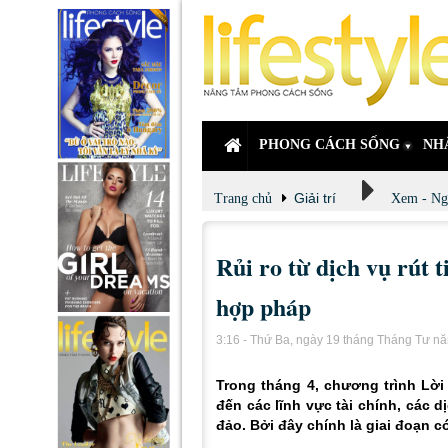
PHONG CÁCH SỐNG
NH
Giải trí
Trang chủ
Xem - Ng
Rủi ro từ dịch vụ rút 
hợp pháp
3:16 - Thứ Ba, ngày 19 tháng Tháng Tư n
Trong tháng 4, chương trình Lời
đến các lĩnh vực tài chính, các 
đảo. Bởi đây chính là giai đoạn c