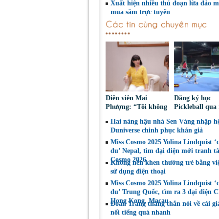
Xuất hiện nhiều thủ đoạn lừa đảo m
mua sắm trực tuyến
Các tin cùng chuyên mục
Diễn viên Mai
Đăng ký học
Phượng: “Tôi không
Pickleball qua
bao giờ hối hận về
Nguy cơ bị ch
Hai nàng hậu nhà Sen Vàng nhập hộ
những gì mình đã
đoạt tài sản
Duniverse chinh phục khán giả
chọn”
Miss Cosmo 2025 Yolina Lindquist ‘
du’ Nepal, tìm đại diện mới tranh tà
Cosmo 2026
Không nên khen thưởng trẻ bằng vi
sử dụng điện thoại
Miss Cosmo 2025 Yolina Lindquist ‘
du’ Trung Quốc, tìm ra 3 đại diện C
Hong Kong, Macau
Đoan Trang thẳng thắn nói về cái gi
nổi tiếng quá nhanh