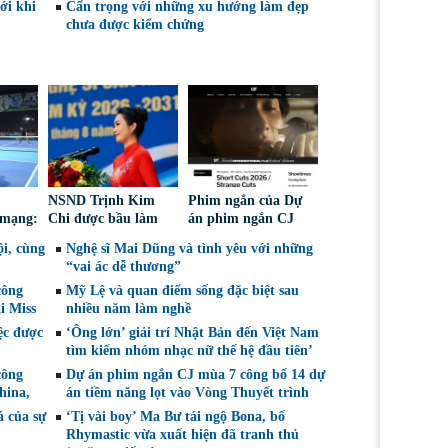
ới khi
Cẩn trọng với những xu hướng làm đẹp
chưa được kiểm chứng
NSND Trịnh Kim
Phim ngắn của Dự
 mạng:
Chi được bầu làm
án phim ngắn CJ
iếm
Phó Chủ tịch Hội
tiếp tục được đề cử
i, cùng
Nghệ sĩ Mai Dũng và tình yêu với những
Nghệ sĩ Sân khấu
tại LHP quốc tế
“vai ác dễ thương”
Việt Nam
Toronto 2026
công
Mỹ Lệ và quan điểm sống đặc biệt sau
i Miss
nhiều năm làm nghề
ệc được
‘Ông lớn’ giải trí Nhật Bản đến Việt Nam
tìm kiếm nhóm nhạc nữ thế hệ đầu tiên’
công
Dự án phim ngắn CJ mùa 7 công bố 14 dự
hina,
án tiềm năng lọt vào Vòng Thuyết trình
á của sự
‘Tị vài boy’ Ma Bư tái ngộ Bona, bố
Rhymastic vừa xuất hiện đã tranh thủ