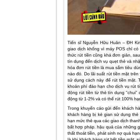
Tiến sĩ Nguyễn Hữu Huân – ĐH Kinh
giao dịch khống vì máy POS chỉ có
thức rút tiền cũng khá đơn giản, sau
tín dụng đến dịch vụ quẹt thẻ và nh
hóa đơn rút tiền là mua sắm tiêu dù
nào đó. Do lãi suất rút tiền mặt tr
sử dụng cách này để rút tiền mặt. T
khoản phí đáo hạn cho dịch vụ rút t
động rút tiền từ thẻ tín dụng “chui
động từ 1-2% và có thể rút 100% h
Trong khuyến cáo gửi đến khách hàn
khách hàng bị kẻ gian sử dụng thẻ 
hạn mức thẻ qua các giao dịch thanh
bất hợp pháp. hậu quả của những gia
thất thoát tiền, phát sinh nợ quá hạn
là khi khách hàng rút hết tiền mặt, 