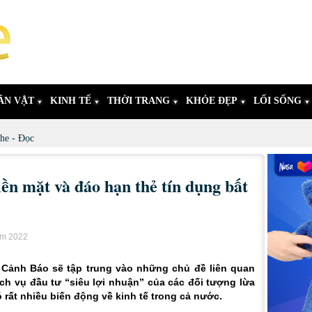
ÂN VẬT
KINH TẾ
THỜI TRANG
KHỎE ĐẸP
LỐI SỐNG
he - Đọc
tiền mặt và đáo hạn thẻ tín dụng bất
ăm 2022
 Cảnh Báo sẽ tập trung vào những chủ đề liên quan
dịch vụ đầu tư “siêu lợi nhuận” của các đối tượng lừa
ó rất nhiều biến động về kinh tế trong cả nước.