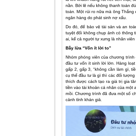
nần. Bởi lẽ nếu không thanh toán đ
toán. Một rủi ro nữa mà ông Thắng ch
ngân hàng do phát sinh nợ xấu.
Do đó, để bảo vệ tài sản và an toà
tuyệt đối không chụp ảnh có thông 
ai, kể cả người tự xưng là nhân viê
Bẫy lừa “Vốn ít lời to”
Nhóm phóng viên của chương trình đ
đầu tư vốn ít sinh lời lớn. Hàng loạt
gấp 2, gấp 3, “không cần làm gì, t
cụ thể đầu tư là gì thì các đối tượng
thích được cách tạo ra giá trị gia 
tiền vào tài khoản cá nhân của một a
mồi. Chương trình đã đưa một số ch
cảnh tỉnh khán giả.