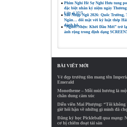
Phim Nghỉ Hè Sợ Nghỉ Hưu tung po
đặc biệt nhân kỷ niệm ngày Thương
Liệt sĩ 27/7
Sao Nhập Ngũ 2026: Quốc Trường,
Ngân… đối mặt với kỷ luật thép Hả
đánh bộ
“Người Nhện: Khởi Đầu Mới” trở l
ảnh rộng trong định dạng SCREEN
BÀI VIẾT MỚI
Vẻ đẹp trường tồn mang tên Imperi
Emerald
Monotheme – Mỗi mùi hương là mộ
chân dung cảm xúc
Diễn viên Mai Phượng: “Tôi không
giờ hối hận về những gì mình đã ch
Đăng ký học Pickleball qua mạng: 
cơ bị chiếm đoạt tài sản