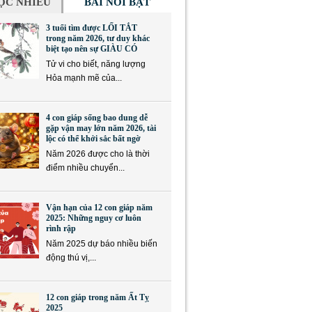
ỌC NHIỀU
BÀI NỔI BẬT
3 tuổi tìm được LỐI TẮT
trong năm 2026, tư duy khác
biệt tạo nên sự GIÀU CÓ
Tử vi cho biết, năng lượng
Hỏa mạnh mẽ của...
4 con giáp sống bao dung dễ
gặp vận may lớn năm 2026, tài
lộc có thể khởi sắc bất ngờ
Năm 2026 được cho là thời
điểm nhiều chuyển...
Vận hạn của 12 con giáp năm
2025: Những nguy cơ luôn
rình rập
Năm 2025 dự báo nhiều biến
động thú vị,...
12 con giáp trong năm Ất Tỵ
2025