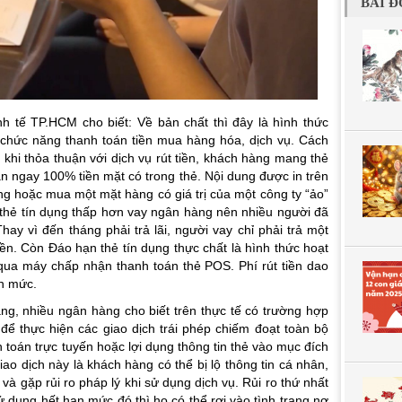
BÀI Đ
 tế TP.HCM cho biết: Về bản chất thì đây là hình thức
 chức năng thanh toán tiền mua hàng hóa, dịch vụ. Cách
 khi thỏa thuận với dịch vụ rút tiền, khách hàng mang thẻ
ận ngay 100% tiền mặt có trong thẻ. Nội dung được in trên
ng hoặc mua một mặt hàng có giá trị của một công ty “ảo”
ên thẻ tín dụng thấp hơn vay ngân hàng nên nhiều người đã
hay vì đến tháng phải trả lãi, người vay chỉ phải trả một
iền. Còn Đáo hạn thẻ tín dụng thực chất là hình thức hoạt
” qua máy chấp nhận thanh toán thẻ POS. Phí rút tiền dao
ạn mức.
g, nhiều ngân hàng cho biết trên thực tế có trường hợp
để thực hiện các giao dịch trái phép chiếm đoạt toàn bộ
 toán trực tuyến hoặc lợi dụng thông tin thẻ vào mục đích
o dịch này là khách hàng có thể bị lộ thông tin cá nhân,
 và gặp rủi ro pháp lý khi sử dụng dịch vụ. Rủi ro thứ nhất
sử dụng hết hạn mức đó thì họ có thể rơi vào tình trạng nợ