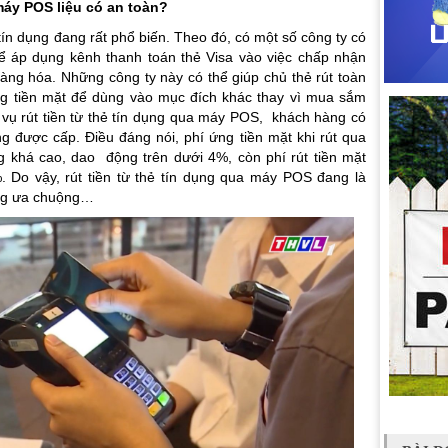
máy POS liệu có an toàn?
ẻ tín dụng đang rất phổ biến. Theo đó, có một số công ty có
ể áp dụng kênh thanh toán thẻ Visa vào việc chấp nhận
àng hóa. Những công ty này có thể giúp chủ thẻ rút toàn
g tiền mặt để dùng vào mục đích khác thay vì mua sắm
 vụ rút tiền từ thẻ tín dụng qua máy POS, khách hàng có
 được cấp. Điều đáng nói, phí ứng tiền mặt khi rút qua
 khá cao, dao động trên dưới 4%, còn phí rút tiền mặt
 Do vậy, rút tiền từ thẻ tín dụng qua máy POS đang là
ng ưa chuộng…