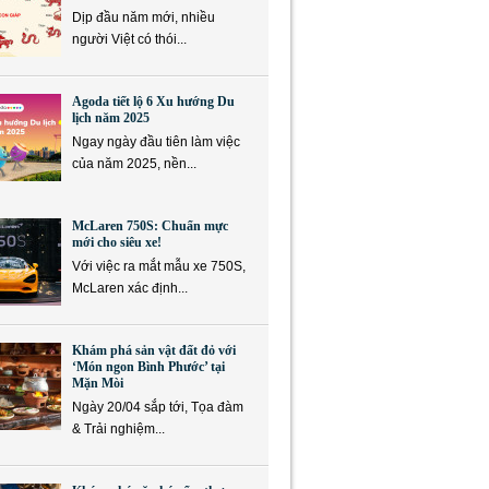
Dịp đầu năm mới, nhiều
người Việt có thói...
Agoda tiết lộ 6 Xu hướng Du
lịch năm 2025
Ngay ngày đầu tiên làm việc
của năm 2025, nền...
McLaren 750S: Chuẩn mực
mới cho siêu xe!
Với việc ra mắt mẫu xe 750S,
McLaren xác định...
Khám phá sản vật đất đỏ với
‘Món ngon Bình Phước’ tại
Mặn Mòi
Ngày 20/04 sắp tới, Tọa đàm
& Trải nghiệm...