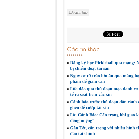
Lời cảnh báo
Các tin khác
Đăng ký học Pickleball qua mạng: 
bị chiếm đoạt tài sản
Nguy cơ từ trào lưu ăn qua màng bọ
phẩm để giảm cân
Lừa đảo qua thủ đoạn mạo danh cơ
tế rà soát tiêm vắc xin
Cảnh báo trước thủ đoạn dàn cảnh
ghen để cướp tài sản
Lời Cảnh Báo: Cẩn trọng khi giao k
đồng miệng”
Gần Tết, cẩn trọng với nhiều hình t
đảo tài chính