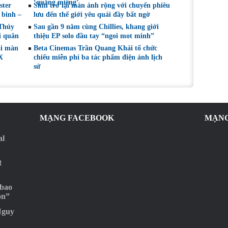
‘quăng miếng’
ster
Shin trở lại màn ảnh rộng với chuyến phiêu
 binh –
lưu đến thế giới yêu quái đầy bất ngờ
 Thúy
Sau gần 9 năm cùng Chillies, khang giới
i quân
thiệu EP solo đầu tay “ngoi mot minh”
ại màn
Beta Cinemas Trần Quang Khải tổ chức
X
chiếu miễn phí ba tác phẩm điện ảnh lịch
sử
MẠNG FACEBOOK
MẠNG
al
t
 bao
ọn”
Nguy