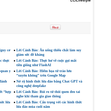
LC/Lifestyle
Nguy cơ
Lời Cảnh Báo: Ăn uống thiếu chất làm suy
giảm sức đề kháng
c thực
Lời Cảnh Báo: Thực hư về cuộc gọi mất
tiền giống như FlashAI
 quan y
Lời Cảnh Báo: Hiểm họa từ trào lưu
“xuyên không” trên Google Map
 đánh
Nở rộ hình thức lừa đảo bằng Chat GPT và
công nghệ deepfake
ết “hợp
Lời Cảnh Báo: Rủi ro từ thói quen đeo tai
nghe khi tham gia giao thông
hức lừa
Lời Cảnh Báo: Cẩn trọng với các hình thức
lừa đảo mùa cuối năm