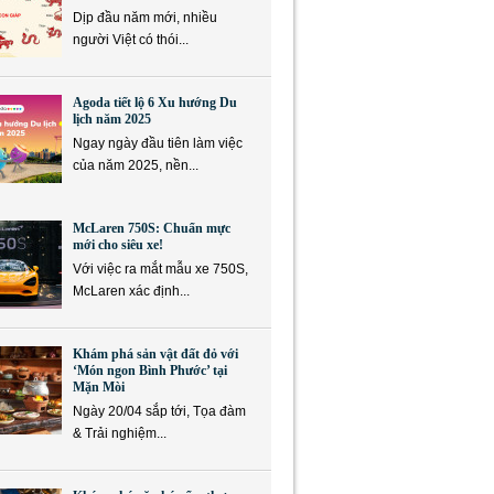
Dịp đầu năm mới, nhiều
người Việt có thói...
Agoda tiết lộ 6 Xu hướng Du
lịch năm 2025
Ngay ngày đầu tiên làm việc
của năm 2025, nền...
McLaren 750S: Chuẩn mực
mới cho siêu xe!
Với việc ra mắt mẫu xe 750S,
McLaren xác định...
Khám phá sản vật đất đỏ với
‘Món ngon Bình Phước’ tại
Mặn Mòi
Ngày 20/04 sắp tới, Tọa đàm
& Trải nghiệm...