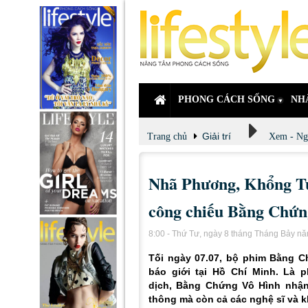
PHONG CÁCH SỐNG
NH
Giải trí
Trang chủ
Xem - Ng
Nhã Phương, Khổng Tú
công chiếu Bằng Chứn
8:00 - Thứ Tư, ngày 8 tháng Tháng Bảy n
Tối ngày 07.07, bộ phim Bằng C
báo giới tại Hồ Chí Minh. Là 
dịch, Bằng Chứng Vô Hình nhận
thông mà còn cả các nghệ sĩ và k