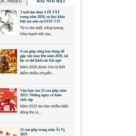
ỌC NHIỀU
BÀI NỔI BẬT
3 tuổi tìm được LỐI TẮT
trong năm 2026, tư duy khác
biệt tạo nên sự GIÀU CÓ
Tử vi cho biết, năng lượng
Hỏa mạnh mẽ của...
4 con giáp sống bao dung dễ
gặp vận may lớn năm 2026, tài
lộc có thể khởi sắc bất ngờ
Năm 2026 được cho là thời
điểm nhiều chuyển...
Vận hạn của 12 con giáp năm
2025: Những nguy cơ luôn
rình rập
Năm 2025 dự báo nhiều biến
động thú vị,...
12 con giáp trong năm Ất Tỵ
2025