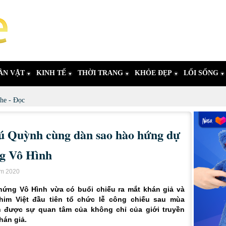
ÂN VẬT
KINH TẾ
THỜI TRANG
KHỎE ĐẸP
LỐI SỐNG
he - Đọc
 Quỳnh cùng dàn sao hào hứng dự
g Vô Hình
ăm 2020
hứng Vô Hình vừa có buổi chiếu ra mắt khán giả và
phim Việt đầu tiên tổ chức lễ công chiếu sau mùa
 được sự quan tâm của không chỉ của giới truyền
hán giả.