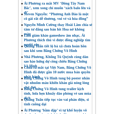
Ái Phương ra mắt MV ‘Đông Tây Nam
Bắc’, xem xong chỉ muốn ‘xách balo lên và
đi’
Steven Nguyễn: “Phương Anh Đào là một
cô gái rất dễ thương, vui vẻ và hòa đồng”
Nguyễn Minh Cường thay Hoài Lâm chia sẻ
tâm tư đằng sau bản hit Hoa nở không
màu
Làm giám khảo gameshow âm nhạc, Ái
Phương thích thú vì được đồng nghiệp tìm
người yêu
Quang Tuấn tiết lộ bà xã chưa hoàn hồn
sau khi xem Bằng Chứng Vô Hình
Nhã Phương, Khổng Tú Quỳnh cùng dàn
sao hào hứng dự công chiếu Bằng Chứng
Vô Hình
Chưa ra mắt tại Việt Nam, Bằng Chứng Vô
Hình đã được gần 10 nước mua bản quyền
phát hành
Bằng Chứng Vô Hình tung bộ poster nhân
vật nhuốm máu khiến khán giả nóng lòng
chờ đợi
Bằng Chứng Vô Hình tung trailer kịch
tính, hứa hẹn khuấy đảo phòng vé sau mùa
dịch
Quang Tuấn tiếp tục vào vai phản diện, si
tình cuồng dại
Ái Phương ‘bầm dập’ vì tự khổ luyện võ