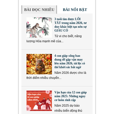
BÀI ĐỌC NHIỀU
BÀI NỔI BẬT
3 tuổi tìm được LỐI
TẮT trong năm 2026, tư
duy khác biệt tạo nên sự
GIÀU CÓ
Tử vi cho biết, năng
lượng Hỏa mạnh mẽ của...
4 con giáp sống bao
dung dễ gặp vận may
lớn năm 2026, tài lộc có
thể khởi sắc bất ngờ
Năm 2026 được cho là
thời điểm nhiều chuyển...
Vận hạn của 12 con giáp
năm 2025: Những nguy
cơ luôn rình rập
Năm 2025 dự báo
nhiều biến động thú