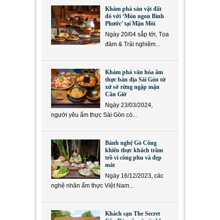
Khám phá sản vật đất
đỏ với ‘Món ngon Bình
Phước’ tại Mặn Mòi
Ngày 20/04 sắp tới, Tọa
đàm & Trải nghiệm...
Khám phá văn hóa ẩm
thực bản địa Sài Gòn từ
xứ sở rừng ngập mặn
Cần Giờ
Ngày 23/03/2024,
người yêu ẩm thực Sài Gòn có...
Bánh nghệ Gò Công
khiến thực khách trầm
trồ vì công phu và đẹp
mắt
Ngày 16/12/2023, các
nghệ nhân ẩm thực Việt Nam...
Khách sạn The Secret