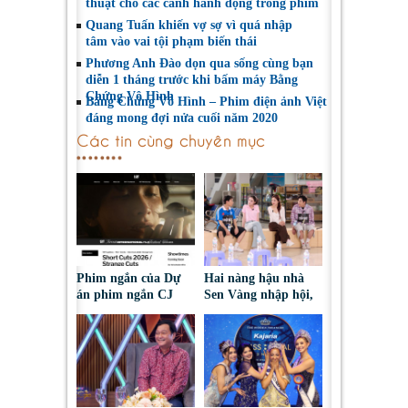
thuật cho các cảnh hành động trong phim
Quang Tuấn khiến vợ sợ vì quá nhập
tâm vào vai tội phạm biến thái
Phương Anh Đào dọn qua sống cùng bạn
diễn 1 tháng trước khi bấm máy Bằng
Chứng Vô Hình
Bằng Chứng Vô Hình – Phim điện ảnh Việt
đáng mong đợi nửa cuối năm 2020
Các tin cùng chuyên mục
Phim ngắn của Dự
Hai nàng hậu nhà
án phim ngắn CJ
Sen Vàng nhập hội,
tiếp tục được đề cử
cùng Duniverse
tại LHP quốc tế
chinh phục khán giả
Toronto 2026