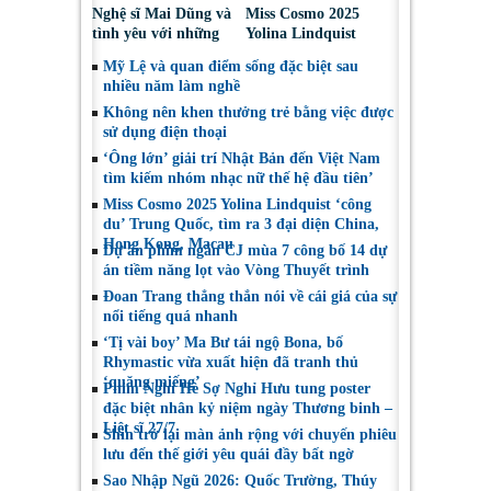
Nghệ sĩ Mai Dũng và
Miss Cosmo 2025
tình yêu với những
Yolina Lindquist
“vai ác dễ thương”
‘công du’ Nepal, tìm
Mỹ Lệ và quan điểm sống đặc biệt sau
đại diện mới tranh
nhiều năm làm nghề
tài Miss Cosmo 2026
Không nên khen thưởng trẻ bằng việc được
sử dụng điện thoại
‘Ông lớn’ giải trí Nhật Bản đến Việt Nam
tìm kiếm nhóm nhạc nữ thế hệ đầu tiên’
Miss Cosmo 2025 Yolina Lindquist ‘công
du’ Trung Quốc, tìm ra 3 đại diện China,
Hong Kong, Macau
Dự án phim ngắn CJ mùa 7 công bố 14 dự
án tiềm năng lọt vào Vòng Thuyết trình
Đoan Trang thẳng thắn nói về cái giá của sự
nổi tiếng quá nhanh
‘Tị vài boy’ Ma Bư tái ngộ Bona, bố
Rhymastic vừa xuất hiện đã tranh thủ
‘quăng miếng’
Phim Nghỉ Hè Sợ Nghỉ Hưu tung poster
đặc biệt nhân kỷ niệm ngày Thương binh –
Liệt sĩ 27/7
Shin trở lại màn ảnh rộng với chuyến phiêu
lưu đến thế giới yêu quái đầy bất ngờ
Sao Nhập Ngũ 2026: Quốc Trường, Thúy