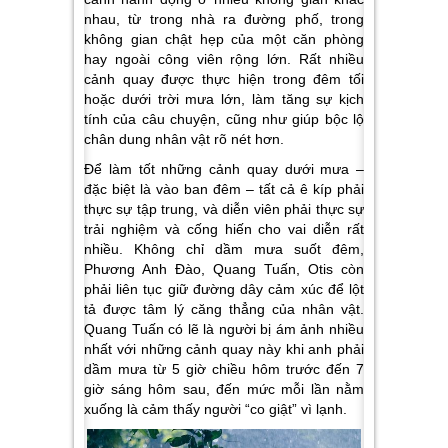
nhau, từ trong nhà ra đường phố, trong
không gian chật hẹp của một căn phòng
hay ngoài công viên rộng lớn. Rất nhiều
cảnh quay được thực hiện trong đêm tối
hoặc dưới trời mưa lớn, làm tăng sự kịch
tính của câu chuyện, cũng như giúp bộc lộ
chân dung nhân vật rõ nét hơn.
Để làm tốt những cảnh quay dưới mưa –
đặc biệt là vào ban đêm – tất cả ê kíp phải
thực sự tập trung, và diễn viên phải thực sự
trải nghiệm và cống hiến cho vai diễn rất
nhiều. Không chỉ dầm mưa suốt đêm,
Phương Anh Đào, Quang Tuấn, Otis còn
phải liên tục giữ đường dây cảm xúc để lột
tả được tâm lý căng thẳng của nhân vật.
Quang Tuấn có lẽ là người bị ám ảnh nhiều
nhất với những cảnh quay này khi anh phải
dầm mưa từ 5 giờ chiều hôm trước đến 7
giờ sáng hôm sau, đến mức mỗi lần nằm
xuống là cảm thấy người “co giật” vì lạnh.