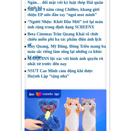
Ngân… đối mặt với kỷ luật thép Hải quân
đánh bộ
Sau gần 9 năm cùng Chillies, khang giới
thiệu EP solo đầu tay “ngoi mot minh”
“Người Nhện: Khởi Đầu Mới” trở lại màn
ảnh rộng trong định dạng SCREENX
Beta Cinemas Trần Quang Khải tổ chức
chiếu miễn phí ba tác phẩm điện ảnh lịch
sử
Huy Quang, Mỹ Đăng, Đông Triều mang ba
màu sắc riêng làm sống lại những ca khúc
kỷ niệm
MAIQUINN lột xác với hình ảnh quyến rũ
nhất từ trước đến nay
NSƯT Cao Minh cảm động khi được
Huỳnh Lập “tặng nhà”