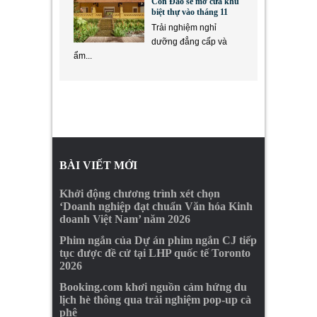
Côn Đảo sẽ mở cửa khu
biệt thự vào tháng 11
Trải nghiệm nghỉ
dưỡng đẳng cấp và
ẩm...
BÀI VIẾT MỚI
Khởi động chương trình xét chọn
‘Doanh nghiệp đạt chuẩn Văn hóa Kinh
doanh Việt Nam’ năm 2026
Phim ngắn của Dự án phim ngắn CJ tiếp
tục được đề cử tại LHP quốc tế Toronto
2026
Booking.com khơi nguồn cảm hứng du
lịch hè thông qua trải nghiệm pop-up cà
phê