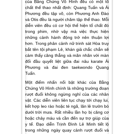
của Bằng Chứng Vô Hình đều có một tố
chất thể thao nhất định: Quang Tuấn và Ái
Phương đều tập võ, còn Phương Anh Đào
và Otis đều là người chăm tập thể thao. Mỗi
diễn viên đều có cơ hội thể hiện tố chất đó
trong phim, nhờ vậy mà việc thực hiện
những cảnh hành động trở nên thuận lợi
hơn. Trong phân cảnh nữ trinh sát Hòa truy
bắt tên tội phạm Lê, khán giả chắc chắn sẽ
cảm thấy căng thẳng và mãn nhãn với màn
đối đầu quyết liệt giữa đai nâu karate Ái
Phương và đai đen taekwondo Quang
Tuấn.
Một điểm nhấn nổi bật khác của Bằng
Chứng Vô Hình chính là những trường đoạn
rượt đuổi không ngừng nghỉ của các nhân
vật. Các diễn viên liên tục chạy tới chạy lui,
kết hợp leo rào hoặc té ngã, lăn lê trườn bò
dưới trời mưa. Rất nhiều lần họ bị căng cơ
hoặc chảy máu và cần đến sự trợ giúp của
y tế. Đạo diễn Trịnh Đình Lê Minh tiết lộ
trong những ngày quay cảnh rượt đuổi và