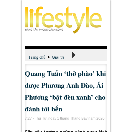
Giải trí
Trang chủ
Quang Tuấn ‘thở phào’ khi
Xem - Nghe - Đọc
được Phương Anh Đào, Ái
Phương ‘bật đèn xanh’ cho
đánh tới bến
7:27 - Thứ Tư, ngày 1 tháng Tháng Bảy năm 2020
Clip hậu trường những cảnh quay kịch