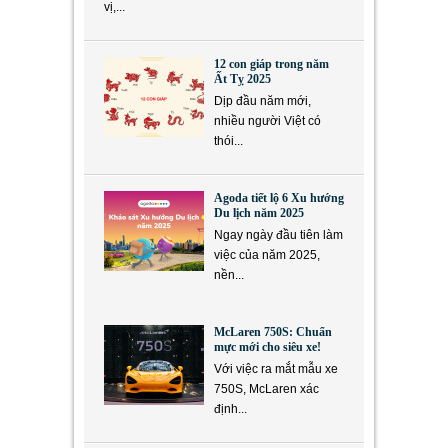
vị,...
12 con giáp trong năm
Ất Tỵ 2025
Dịp đầu năm mới,
nhiều người Việt có
thói...
Agoda tiết lộ 6 Xu hướng
Du lịch năm 2025
Ngay ngày đầu tiên làm
việc của năm 2025,
nền...
McLaren 750S: Chuẩn
mực mới cho siêu xe!
Với việc ra mắt mẫu xe
750S, McLaren xác
định...