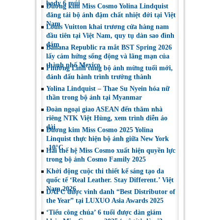
body 6 múi
Đương kim Miss Cosmo Yolina Lindquist
đăng tải bộ ảnh đậm chất nhiệt đới tại Việt
Nam
Louis Vuitton khai trương cửa hàng nam
đầu tiên tại Việt Nam, quy tụ dàn sao đình
đám
Banana Republic ra mắt BST Spring 2026
lấy cảm hứng sống động và lãng mạn của
thành phố Mexico
Phương Linh tung bộ ảnh mừng tuổi mới,
đánh dấu hành trình trưởng thành
Yolina Lindquist – Thae Su Nyein hóa nữ
thần trong bộ ảnh tại Myanmar
Đoàn ngoại giao ASEAN đến thăm nhà
riêng NTK Việt Hùng, xem trình diễn áo
dài
Đương kim Miss Cosmo 2025 Yolina
Linquist thực hiện bộ ảnh giữa New York
-10°C
Hai thế hệ Miss Cosmo xuất hiện quyền lực
trong bộ ảnh Cosmo Family 2025
Khởi động cuộc thi thiết kế sáng tạo da
quốc tế ‘Real Leather. Stay Different.’ Việt
Nam 2026
DAFC được vinh danh “Best Distributor of
the Year” tại LUXUO Asia Awards 2025
‘Tiểu công chúa’ 6 tuổi được dàn giám