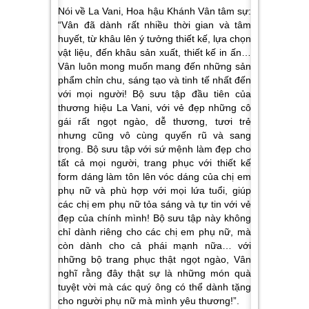
Nói về La Vani, Hoa hậu Khánh Vân tâm sự:
“
Vân đã dành rất nhiều thời gian và tâm
huyết, từ khâu lên ý tưởng thiết kế, lựa chọn
vật liệu, đến khâu sản xuất, thiết kế in ấn…
Vân luôn mong muốn mang đến những sản
phẩm chỉn chu, sáng tạo và tinh tế nhất đến
với mọi người! Bộ sưu tập đầu tiên của
thương hiệu La Vani, với vẻ đẹp những cô
gái rất ngọt ngào, dễ thương, tươi trẻ
nhưng cũng vô cùng quyến rũ và sang
trọng. Bộ sưu tập với sứ mệnh làm đẹp cho
tất cả mọi người, trang phục với thiết kế
form dáng làm tôn lên vóc dáng của chị em
phụ nữ và phù hợp với mọi lứa tuổi, giúp
các chị em phụ nữ tỏa sáng và tự tin với vẻ
đẹp của chính mình! Bộ sưu tập này không
chỉ dành riêng cho các chị em phụ nữ, mà
còn dành cho cả phái mạnh nữa… với
những bộ trang phục thật ngọt ngào, Vân
nghĩ rằng đây thật sự là những món quà
tuyệt vời mà các quý ông có thể dành tặng
cho người phụ nữ mà mình yêu thương!
”.