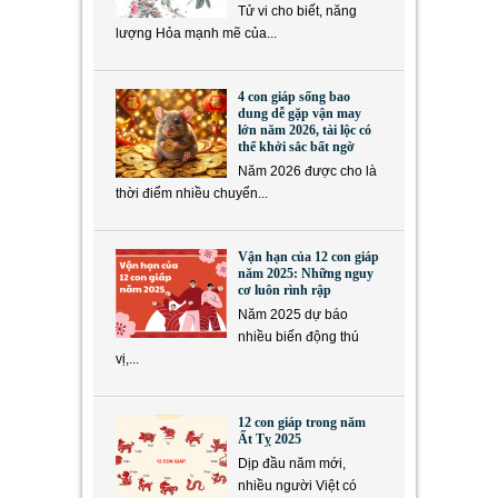
Tử vi cho biết, năng
lượng Hỏa mạnh mẽ của...
4 con giáp sống bao
dung dễ gặp vận may
lớn năm 2026, tài lộc có
thể khởi sắc bất ngờ
Năm 2026 được cho là
thời điểm nhiều chuyển...
Vận hạn của 12 con giáp
năm 2025: Những nguy
cơ luôn rình rập
Năm 2025 dự báo
nhiều biến động thú
vị,...
12 con giáp trong năm
Ất Tỵ 2025
Dịp đầu năm mới,
nhiều người Việt có