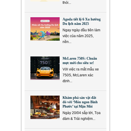
thói...
Agoda tiết lộ 6 Xu hướng
Du lịch năm 2025
Ngay ngày đầu tiên làm
việc của năm 2025,
nền...
McLaren 750S: Chuẩn
mực mới cho siêu xe!
Với việc ra mắt mẫu xe
750S, McLaren xác
định...
Khám phá sản vật đất
đỏ với ‘Món ngon Bình
Phước’ tại Mặn Mòi
Ngày 20/04 sắp tới, Tọa
đàm & Trải nghiệm...