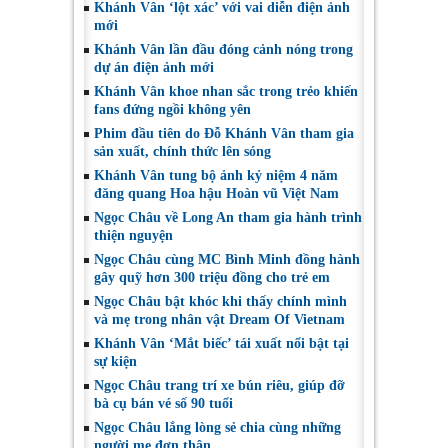
Khánh Vân ‘lột xác’ với vai diễn điện ảnh
mới
Khánh Vân lần đầu đóng cảnh nóng trong
dự án điện ảnh mới
Khánh Vân khoe nhan sắc trong trẻo khiến
fans đứng ngồi không yên
Phim đầu tiên do Đỗ Khánh Vân tham gia
sản xuất, chính thức lên sóng
Khánh Vân tung bộ ảnh kỷ niệm 4 năm
đăng quang Hoa hậu Hoàn vũ Việt Nam
Ngọc Châu về Long An tham gia hành trình
thiện nguyện
Ngọc Châu cùng MC Bình Minh đồng hành
gây quỹ hơn 300 triệu đồng cho trẻ em
Ngọc Châu bật khóc khi thấy chính mình
và mẹ trong nhân vật Dream Of Vietnam
Khánh Vân ‘Mắt biếc’ tái xuất nổi bật tại
sự kiện
Ngọc Châu trang trí xe bún riêu, giúp đỡ
bà cụ bán vé số 90 tuổi
Ngọc Châu lắng lòng sẻ chia cùng những
người mẹ đơn thân