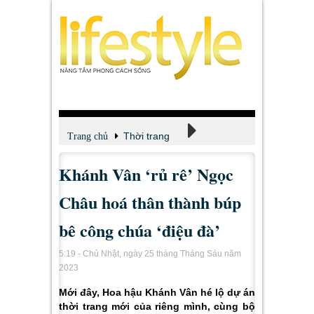
Thời trang
Trang chủ
Khánh Vân ‘rủ rê’ Ngọc
Tin tức - Tư vấn
Châu hoá thân thành búp
bê công chúa ‘điệu đà’
5:19 - Chủ Nhật, ngày 25 tháng Tháng Sáu năm
2023
Mới đây, Hoa hậu Khánh Vân hé lộ dự án
thời trang mới của riêng mình, cùng bộ