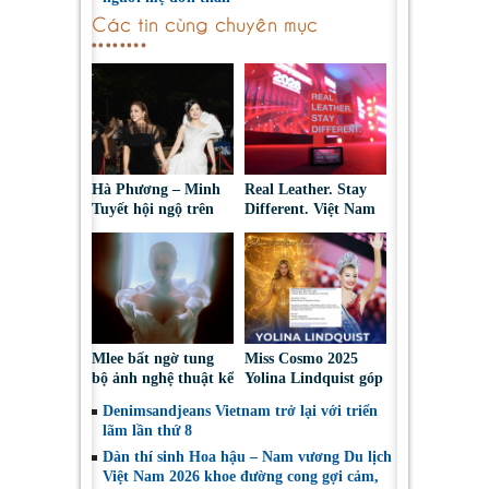
Các tin cùng chuyên mục
Hà Phương – Minh
Real Leather. Stay
Tuyết hội ngộ trên
Different. Việt Nam
thảm đỏ, kể câu
2026: Tôn vinh sáng
chuyện phía sau tạo
tạo da thuộc và thời
hình “nàng bướm”
trang bền vững
Mlee bất ngờ tung
Miss Cosmo 2025
bộ ảnh nghệ thuật kể
Yolina Lindquist góp
về lần đầu đối diện
mặt trong Top 10 Mỹ
Denimsandjeans Vietnam trở lại với triển
với bóng tối tâm hồn
Nhân Đẹp Nhất Năm
lãm lần thứ 8
2025
Dàn thí sinh Hoa hậu – Nam vương Du lịch
Việt Nam 2026 khoe đường cong gợi cảm,