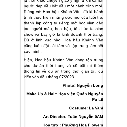
là thời khắc chuyển giao ý nghĩa khi cả hai
người đẹp đều bắt đầu một hành trình mới.
Riêng với Hoa hậu Khánh Vân, đó là hành
trình thực hiện những ước mơ của tuổi trẻ:
thành lập công ty riêng; mở học viện đào
tạo người mẫu, hoa hậu; tổ chức fashion
show và bây giờ là kinh doanh thời trang.
Dù ở lĩnh vực nào, Hoa hậu Khánh Vân
cũng luôn đặt cái tâm và tập trung làm hết
sức mình.
Hiện, Hoa hậu Khánh Vân đang tập trung
cho dự án thời trang và sẽ bật mí thêm
thông tin về dự án trong thời gian tới, dự
kiến vào đầu tháng 07/2023.
Photo: Nguyễn Long
Make Up & Hair: Học viện Quân Nguyễn
– Pu Lê
Costume: La Vani
Art Director: Tuấn Nguyễn 5AM
Hoa tươi: Phường Hoa Flowers