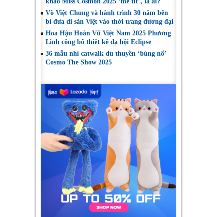
khảo Miss Cosmon 2025 ‘mê tít’, là ai?
Võ Việt Chung và hành trình 30 năm bền
bỉ đưa di sản Việt vào thời trang đương đại
Hoa Hậu Hoàn Vũ Việt Nam 2025 Phương
Linh công bố thiết kế dạ hội Eclipse
36 mẫu nhí catwalk du thuyền ‘bùng nổ’
Cosmo The Show 2025