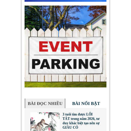
BÀI ĐỌC NHIỀU
BÀI NỔI BẬT
3 tuổi tìm được LỐI
TẮT trong năm 2026, tư
duy khác biệt tạo nên sự
GIÀU CÓ