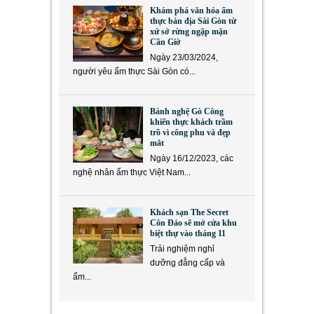
Khám phá văn hóa ẩm
thực bản địa Sài Gòn từ
xứ sở rừng ngập mặn
Cần Giờ
Ngày 23/03/2024,
người yêu ẩm thực Sài Gòn có...
Bánh nghệ Gò Công
khiến thực khách trầm
trồ vì công phu và đẹp
mắt
Ngày 16/12/2023, các
nghệ nhân ẩm thực Việt Nam...
Khách sạn The Secret
Côn Đảo sẽ mở cửa khu
biệt thự vào tháng 11
Trải nghiệm nghỉ
dưỡng đẳng cấp và
ẩm...