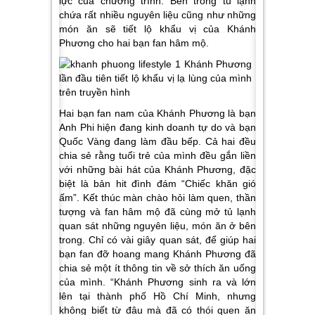
lực của chương trình. Bên trong tủ lạnh
chứa rất nhiều nguyên liệu cũng như những
món ăn sẽ tiết lộ khẩu vị của Khánh
Phương cho hai bạn fan hâm mộ.
Hai bạn fan nam của Khánh Phương là bạn
Anh Phi hiện đang kinh doanh tự do và bạn
Quốc Vàng đang làm đầu bếp. Cả hai đều
chia sẻ rằng tuổi trẻ của mình đều gắn liền
với những bài hát của Khánh Phương, đặc
biệt là bản hit đình đám “Chiếc khăn gió
ấm”. Kết thúc màn chào hỏi làm quen, thần
tượng và fan hâm mộ đã cùng mở tủ lạnh
quan sát những nguyên liệu, món ăn ở bên
trong. Chỉ có vài giây quan sát, để giúp hai
bạn fan đỡ hoang mang Khánh Phương đã
chia sẻ một ít thông tin về sở thích ăn uống
của mình. “Khánh Phương sinh ra và lớn
lên tại thành phố Hồ Chí Minh, nhưng
không biết từ đâu mà đã có thói quen ăn