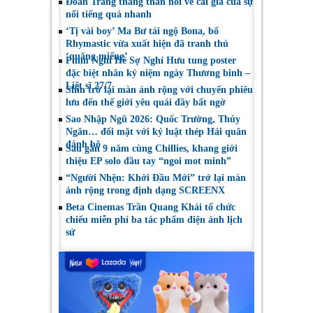
Đoan Trang thẳng thắn nói về cái giá của sự
nổi tiếng quá nhanh
‘Tị vài boy’ Ma Bư tái ngộ Bona, bố
Rhymastic vừa xuất hiện đã tranh thủ
‘quăng miếng’
Phim Nghỉ Hè Sợ Nghỉ Hưu tung poster
đặc biệt nhân kỷ niệm ngày Thương binh –
Liệt sĩ 27/7
Shin trở lại màn ảnh rộng với chuyến phiêu
lưu đến thế giới yêu quái đầy bất ngờ
Sao Nhập Ngũ 2026: Quốc Trường, Thúy
Ngân… đối mặt với kỷ luật thép Hải quân
đánh bộ
Sau gần 9 năm cùng Chillies, khang giới
thiệu EP solo đầu tay “ngoi mot minh”
“Người Nhện: Khởi Đầu Mới” trở lại màn
ảnh rộng trong định dạng SCREENX
Beta Cinemas Trần Quang Khải tổ chức
chiếu miễn phí ba tác phẩm điện ảnh lịch
sử