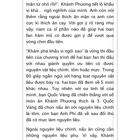
mặn từ nhỏ rồi!”, Khánh Phương tiết lộ khẩu
vị khá… ngộ nghĩnh của mình. Anh còn nói
thêm rằng ngoài thích ăn mặn ra anh còn
cực kì thích ăn cay. Với gợi ý rõ ràng như
vậy, nam ca sĩ phần nào đã giúp hai bạn
fan hâm mộ có được gợi ý để vượt qua
vòng chơi đầu tiên.
“Khám phá khẩu vị ngôi sao” là vòng thi đầu
tiên của chương trình để hai bạn fan thi đấu
với nhau giành quyền ưu tiên có được
nguyên vật liệu chính, tôm hoặc mực. Trong
60 giây ngắn ngủi với hàng loạt nguyên vật
liệu được bày ra, hai bạn đã đem về 5 món
khác nhau. Tuy nhiên với sự tinh tế của
mình, bạn Quốc Vàng đã chiến thắng với số
món ăn Khánh Phương thích là 3. Quốc
Vàng đã chọn nấu ăn với nguyên liệu chính
là tôm, còn bạn Anh Phi đã về sau đối thủ
đã có mực làm nguyên liệu.
Ngoài nguyên liệu chính, nấu ăn cũng cần
những nguyên liệu phụ. Vì vậy, Khánh