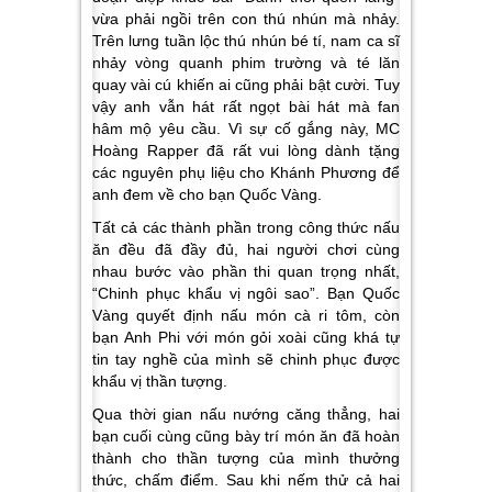
vừa phải ngồi trên con thú nhún mà nhảy.
Trên lưng tuần lộc thú nhún bé tí, nam ca sĩ
nhảy vòng quanh phim trường và té lăn
quay vài cú khiến ai cũng phải bật cười. Tuy
vậy anh vẫn hát rất ngọt bài hát mà fan
hâm mộ yêu cầu. Vì sự cố gắng này, MC
Hoàng Rapper đã rất vui lòng dành tặng
các nguyên phụ liệu cho Khánh Phương để
anh đem về cho bạn Quốc Vàng.
Tất cả các thành phần trong công thức nấu
ăn đều đã đầy đủ, hai người chơi cùng
nhau bước vào phần thi quan trọng nhất,
“Chinh phục khẩu vị ngôi sao”. Bạn Quốc
Vàng quyết định nấu món cà ri tôm, còn
bạn Anh Phi với món gỏi xoài cũng khá tự
tin tay nghề của mình sẽ chinh phục được
khẩu vị thần tượng.
Qua thời gian nấu nướng căng thẳng, hai
bạn cuối cùng cũng bày trí món ăn đã hoàn
thành cho thần tượng của mình thưởng
thức, chấm điểm. Sau khi nếm thử cả hai