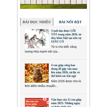
BÀI ĐỌC NHIỀU
BÀI NỔI BẬT
3 tuổi tìm được LỐI
TẮT trong năm 2026, tư
duy khác biệt tạo nên sự
GIÀU CÓ
Tử vi cho biết, năng
lượng Hỏa mạnh mẽ của...
4 con giáp sống bao
dung dễ gặp vận may
lớn năm 2026, tài lộc có
thể khởi sắc bất ngờ
Năm 2026 được cho là
thời điểm nhiều chuyển...
Vận hạn của 12 con giáp
năm 2025: Những nguy
cơ luôn rình rập