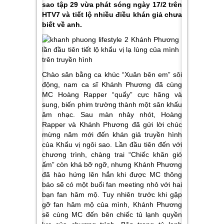
sao tập 29 vừa phát sóng ngày 17/2 trên
HTV7 và tiết lộ nhiều điều khán giả chưa
biết về anh.
Chào sân bằng ca khúc “Xuân bên em” sôi
động, nam ca sĩ Khánh Phương đã cùng
MC Hoàng Rapper “quẩy” cực hăng và
sung, biến phim trường thành một sân khấu
âm nhạc. Sau màn nhảy nhót, Hoàng
Rapper và Khánh Phương đã gửi lời chúc
mừng năm mới đến khán giả truyền hình
của Khẩu vị ngôi sao. Lần đầu tiên đến với
chương trình, chàng trai “Chiếc khăn gió
ấm” còn khá bỡ ngỡ, nhưng Khánh Phương
đã hào hứng lên hắn khi được MC thông
báo sẽ có một buổi fan meeting nhỏ với hai
bạn fan hâm mộ. Tuy nhiên trước khi gặp
gỡ fan hâm mộ của mình, Khánh Phương
sẽ cùng MC đến bên chiếc tủ lạnh quyền