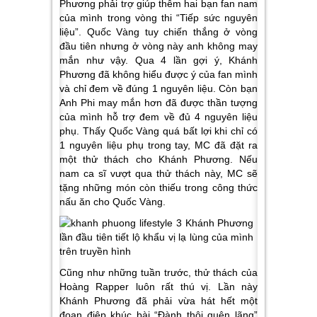
Phương phải trợ giúp thêm hai bạn fan nam
của mình trong vòng thi “Tiếp sức nguyên
liệu”. Quốc Vàng tuy chiến thắng ở vòng
đầu tiên nhưng ở vòng này anh không may
mắn như vậy. Qua 4 lần gợi ý, Khánh
Phương đã không hiểu được ý của fan mình
và chỉ đem về đúng 1 nguyên liệu. Còn bạn
Anh Phi may mắn hơn đã được thần tượng
của mình hỗ trợ đem về đủ 4 nguyên liệu
phụ. Thấy Quốc Vàng quá bất lợi khi chỉ có
1 nguyên liệu phụ trong tay, MC đã đặt ra
một thử thách cho Khánh Phương. Nếu
nam ca sĩ vượt qua thử thách này, MC sẽ
tặng những món còn thiếu trong công thức
nấu ăn cho Quốc Vàng.
Cũng như những tuần trước, thử thách của
Hoàng Rapper luôn rất thú vị. Lần này
Khánh Phương đã phải vừa hát hết một
đoạn điệp khúc bài “Đành thôi quên lãng”