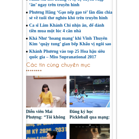
‘ăn’ ngay trên truyền hình
Phương Hằng ‘Gạo nếp gạo tẻ’ lần đầu chia
sẻ về tuổi thơ nghèo khó trên truyền hình
Ca sĩ Lâm Khánh Chi nhịn ăn, để dành
tiền mua một lúc 4 căn nhà
Khả Như ‘hoang mang’ khi Vĩnh Thuyên
Kim ‘quậy tung’ gian bếp Khẩu vị ngôi sao
Khánh Phương vào top 25 Hoa hậu siêu
quốc gia – Miss Supranational 2017
Các tin cùng chuyên mục
Diễn viên Mai
Đăng ký học
Phượng: “Tôi không
Pickleball qua mạng:
bao giờ hối hận về
Nguy cơ bị chiếm
những gì mình đã
đoạt tài sản
chọn”