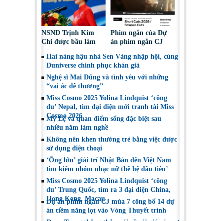
NSND Trịnh Kim
Phim ngắn của Dự
Chi được bầu làm
án phim ngắn CJ
Phó Chủ tịch Hội
tiếp tục được đề cử
Hai nàng hậu nhà Sen Vàng nhập hội, cùng
Nghệ sĩ Sân khấu
tại LHP quốc tế
Duniverse chinh phục khán giả
Việt Nam
Toronto 2026
Nghệ sĩ Mai Dũng và tình yêu với những
“vai ác dễ thương”
Miss Cosmo 2025 Yolina Lindquist ‘công
du’ Nepal, tìm đại diện mới tranh tài Miss
Cosmo 2026
Mỹ Lệ và quan điểm sống đặc biệt sau
nhiều năm làm nghề
Không nên khen thưởng trẻ bằng việc được
sử dụng điện thoại
‘Ông lớn’ giải trí Nhật Bản đến Việt Nam
tìm kiếm nhóm nhạc nữ thế hệ đầu tiên’
Miss Cosmo 2025 Yolina Lindquist ‘công
du’ Trung Quốc, tìm ra 3 đại diện China,
Hong Kong, Macau
Dự án phim ngắn CJ mùa 7 công bố 14 dự
án tiềm năng lọt vào Vòng Thuyết trình