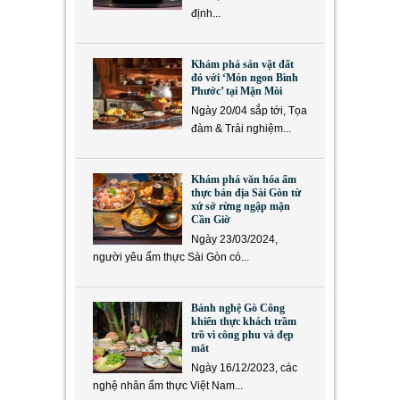
định...
Khám phá sản vật đất
đỏ với ‘Món ngon Bình
Phước’ tại Mặn Mòi
Ngày 20/04 sắp tới, Tọa
đàm & Trải nghiệm...
Khám phá văn hóa ẩm
thực bản địa Sài Gòn từ
xứ sở rừng ngập mặn
Cần Giờ
Ngày 23/03/2024,
người yêu ẩm thực Sài Gòn có...
Bánh nghệ Gò Công
khiến thực khách trầm
trồ vì công phu và đẹp
mắt
Ngày 16/12/2023, các
nghệ nhân ẩm thực Việt Nam...