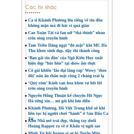
Các tin khác
Ca sĩ Khánh Phương lên tiếng về tin đồn
không mặn mà đi hát vì quá giàu
Cao Xuân Tài và fan nữ “thả thính” nhau
trên sóng truyền hình
Tam Triều Dâng ngại “đỏ mặt” khi MC Hà
Thu khen xinh đẹp, dậy thì thành công
‘Bạn gái tin đồn’ của Ngô Kiến Huy xuất
hiện đẹp “hút hồn” tại show ẩm thực
Cô gái khiến ‘lão đại làng rap’ Wowy ‘theo
dõi’ nấu ăn thân mật cùng 2 chàng trai lạ
‘Quý ròm’ Kính vạn hoa khen vợ hết lời
trên sóng truyền hình
Nguyễn Hồng Thuận kể chuyện Hồ Ngọc
Hà từng xin… mì gói khi lưu diễn
Khánh Phương, Hồ Việt Trung khổ sở khi
liên tục bị người chơi “hành” ở Sàn Đấu Ca
Từ
Kim Nhã mê trai đẹp, thẳng tay đuổi
Hoàng Rapper ra về ở Khẩu vị ngôi sao
Minh Xù hốt hoảng vì sợ bị Tuyền Mập