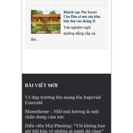
Khách sạn The Secret
Côn Đảo sẽ mở cửa khu
biệt thự vào tháng 11
Trải nghiệm nghỉ
dưỡng đẳng cấp và
ẩm...
BÀI VIẾT MỚI
Vẻ đẹp trường tồn mang tên Imperial
Emerald
Monotheme – Mỗi mùi hương là một
chân dung cảm xúc
Diễn viên Mai Phượng: “Tôi không bao
giờ hối hận về những gì mình đã chọn”